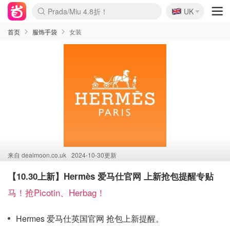
🇬🇧
Prada/Miu 4.8折！
UK
麦卢卡蜂蜜夏促！个位数！
啥？必胜客披萨5折！
首页
服饰手袋
女装
来自
dealmoon.co.uk
2024-10-30更新
【10.30上新】Hermès 爱马仕官网 上新抢包提醒专贴
马！抢Picotin、Herbag！
Hermes 爱马仕英国官网 抢包上新提醒。