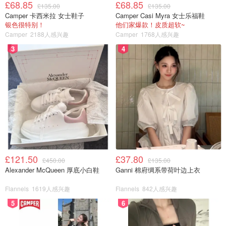
£68.85
£68.85
£135.00
£135.00
Camper 卡西米拉 女士鞋子
Camper Casi Myra 女士乐福鞋
银色很特别！
他们家爆款！皮质超软~
Camper
2188人感兴趣
Camper
1768人感兴趣
3
4
£121.50
£37.80
£450.00
£135.00
Alexander McQueen 厚底小白鞋
Ganni 棉府绸系带荷叶边上衣
Flannels
1619人感兴趣
Flannels
842人感兴趣
5
6