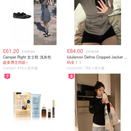
£61.20
£84.00
£120.00
£118.00
Camper Right 女士鞋 浅灰色
lululemon Define Cropped Jacket Nulu 短款夹克
超多博主同款~
码全！！
Camper
818人感兴趣
lululemon
768人感兴趣
7
8