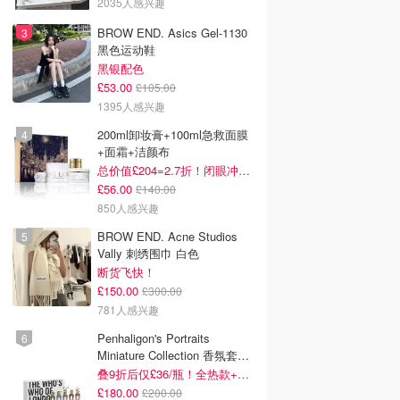
2035人感兴趣
BROW END. Asics Gel-1130
黑色运动鞋
黑银配色
£53.00
£105.00
1395人感兴趣
200ml卸妆膏+100ml急救面膜
+面霜+洁颜布
总价值£204=2.7折！闭眼冲这套！
£56.00
£140.00
850人感兴趣
BROW END. Acne Studios
Vally 刺绣围巾 白色
断货飞快！
£150.00
£300.00
781人感兴趣
Penhaligon's Portraits
Miniature Collection 香氛套装
5瓶装
叠9折后仅£36/瓶！全热款+标志性兽首头
£180.00
£200.00