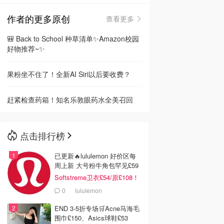
作者的更多原创
查看更多
🇳🇿
新西兰
🎒 Back to School 种草清单✨Amazon校园
好物推荐~✨
果粉坐不住了！全新AI Siri以后要收费？
赶紧检查药箱！知名乐敦眼药水全美召回
点击排行榜
已更新🔥lululemon 好价区每
周上新 大号粉牛角包罕见£59
Softstreme卫衣£54/原£108！
0
lululemon
END 3-5折专场🛒Acne马海毛
围巾£150、Asics球鞋£53