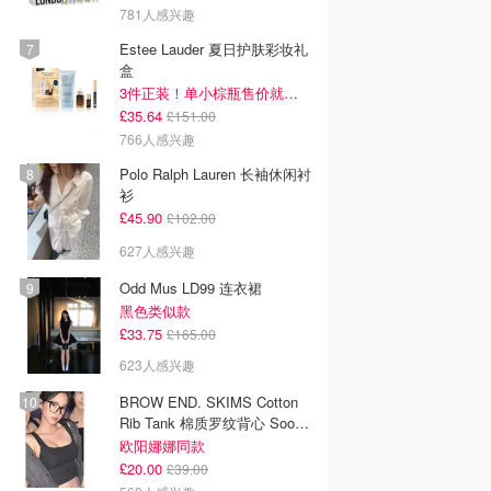
781人感兴趣
Estee Lauder 夏日护肤彩妆礼
盒
3件正装！单小棕瓶售价就要£65！
£35.64
£151.00
766人感兴趣
Polo Ralph Lauren 长袖休闲衬
衫
£45.90
£102.00
627人感兴趣
Odd Mus LD99 连衣裙
黑色类似款
£33.75
£165.00
623人感兴趣
BROW END. SKIMS Cotton
Rib Tank 棉质罗纹背心 Soot
色
欧阳娜娜同款
£20.00
£39.00