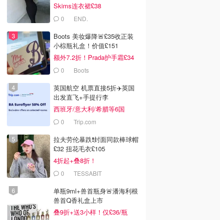
Skims连衣裙£38
0
END.
Boots 美妆爆降🚨£35收正装
小棕瓶礼盒！价值£151
额外7.2折！Prada护手霜£34
0
Boots
英国航空 机票直接5折✈️英国
出发直飞+手提行李
西班牙/意大利/希腊等6国
0
Trip.com
拉夫劳伦暴跌❗️封面同款棒球帽
£32 扭花毛衣£105
4折起+叠8折！
0
TESSABIT
单瓶9ml+兽首瓶身🚨潘海利根
兽首Q香礼盒上市
叠9折+送3小样！仅£36/瓶