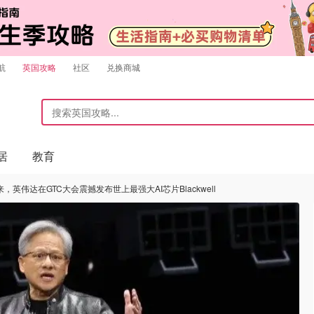
航
英国攻略
社区
兑换商城
居
教育
英伟达在GTC大会震撼发布世上最强大AI芯片Blackwell