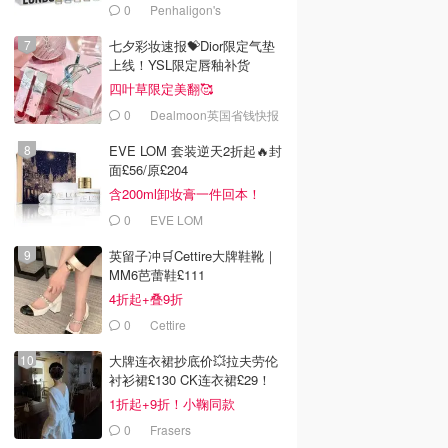
0
Penhaligon's
七夕彩妆速报💝Dior限定气垫
上线！YSL限定唇釉补货
四叶草限定美翻🥰
0
Dealmoon英国省钱快报
EVE LOM 套装逆天2折起🔥封
面£56/原£204
含200ml卸妆膏一件回本！
0
EVE LOM
英留子冲🛒Cettire大牌鞋靴｜
MM6芭蕾鞋£111
4折起+叠9折
0
Cettire
大牌连衣裙抄底价💥拉夫劳伦
衬衫裙£130 CK连衣裙£29！
1折起+9折！小鞠同款
Ganni£88
0
Frasers