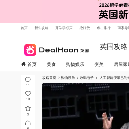
首页
新生攻略
开学季必买
抢好货
点击排行
商家导
英国攻略
首页
美食
购物娱乐
变美
房屋家
攻略首页
购物娱乐
数码电子
人工智能变革已到来，
11
10
3
6