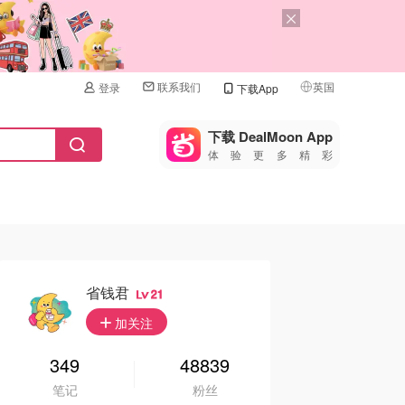
联系我们
英国
登录
下载App
🇺🇸
美国
下载 DealMoon App
体验更多精彩
🇨🇳
中国
🇨🇦
加拿大
🇬🇧
英国
🇩🇪
德国
省钱君
21
🇫🇷
加关注
法国
🇮🇹
349
48839
意大利
笔记
粉丝
🇦🇺
澳洲