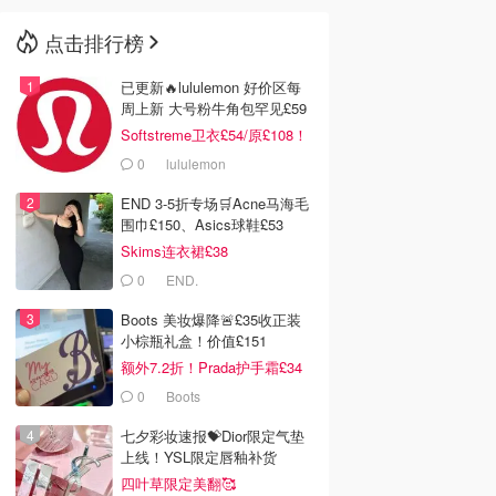
点击排行榜
🇳🇿
新西兰
已更新🔥lululemon 好价区每
周上新 大号粉牛角包罕见£59
Softstreme卫衣£54/原£108！
0
lululemon
END 3-5折专场🛒Acne马海毛
围巾£150、Asics球鞋£53
Skims连衣裙£38
0
END.
Boots 美妆爆降🚨£35收正装
小棕瓶礼盒！价值£151
额外7.2折！Prada护手霜£34
0
Boots
七夕彩妆速报💝Dior限定气垫
上线！YSL限定唇釉补货
四叶草限定美翻🥰