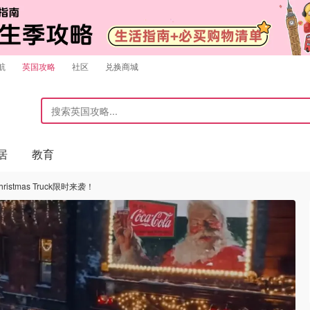
航
英国攻略
社区
兑换商城
居
教育
stmas Truck限时来袭！