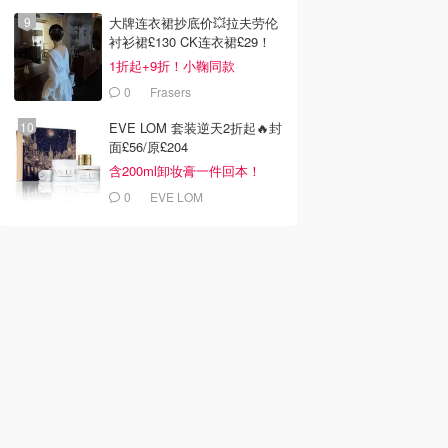
大牌连衣裙抄底价💥拉夫劳伦
衬衫裙£130 CK连衣裙£29！
1折起+9折！小鞠同款
Ganni£88
0
Frasers
EVE LOM 套装逆天2折起🔥封
面£56/原£204
含200ml卸妆膏一件回本！
0
EVE LOM