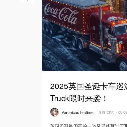
2025英国圣诞卡车巡游时
Truck限时来袭！
VeronicasTeatime
818 浏览
05-0
英国圣诞最闪亮的一道风景线莫过于