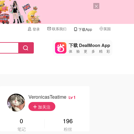
联系我们
英国
登录
下载App
🇺🇸
美国
下载 DealMoon App
体验更多精彩
🇨🇳
中国
🇨🇦
加拿大
🇬🇧
英国
🇩🇪
德国
VeronicasTeatime
1
🇫🇷
加关注
法国
🇮🇹
0
196
意大利
笔记
粉丝
🇦🇺
澳洲