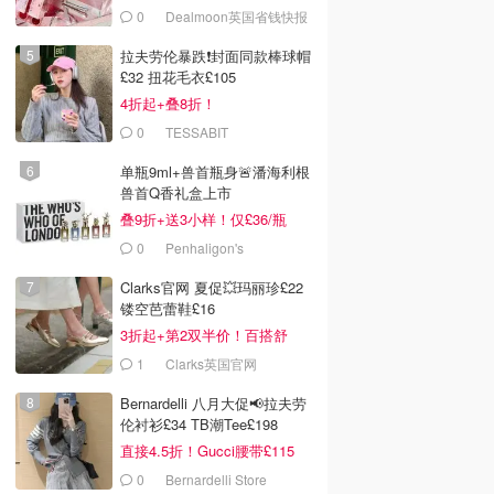
0
Dealmoon英国省钱快报
拉夫劳伦暴跌❗️封面同款棒球帽
£32 扭花毛衣£105
4折起+叠8折！
0
TESSABIT
单瓶9ml+兽首瓶身🚨潘海利根
兽首Q香礼盒上市
叠9折+送3小样！仅£36/瓶
0
Penhaligon's
Clarks官网 夏促💥玛丽珍£22
镂空芭蕾鞋£16
3折起+第2双半价！百搭舒
服！
1
Clarks英国官网
Bernardelli 八月大促📢拉夫劳
伦衬衫£34 TB潮Tee£198
直接4.5折！Gucci腰带£115
0
Bernardelli Store