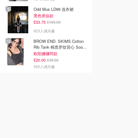
Odd Mus LD99 连衣裙
黑色类似款
£33.75
£165.00
623人感兴趣
BROW END. SKIMS Cotton
Rib Tank 棉质罗纹背心 Soot
色
欧阳娜娜同款
£20.00
£39.00
560人感兴趣