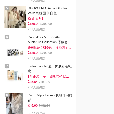
BROW END. Acne Studios
Vally 刺绣围巾 白色
断货飞快！
£150.00
£300.00
781人感兴趣
Penhaligon's Portraits
Miniature Collection 香氛套装
5瓶装
叠9折后仅£36/瓶！全热款+标志性兽首头
£180.00
£200.00
781人感兴趣
Estee Lauder 夏日护肤彩妆礼
盒
3件正装！单小棕瓶售价就要£65！
£35.64
£151.00
766人感兴趣
Polo Ralph Lauren 长袖休闲衬
衫
£45.90
£102.00
627人感兴趣