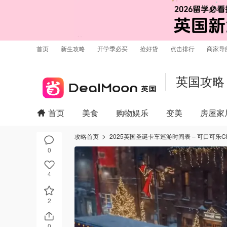
首页
新生攻略
开学季必买
抢好货
点击排行
商家导
英国攻略
首页
美食
购物娱乐
变美
房屋家
攻略首页
2025英国圣诞卡车巡游时间表 – 可口可乐Chri
0
4
2
0