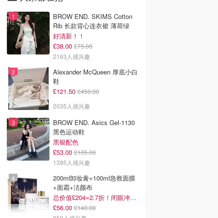
BROW END. SKIMS Cotton
Rib 长款背心连衣裙 薄荷绿
好清新！！
£38.00
£75.00
2163人感兴趣
Alexander McQueen 厚底小白
鞋
£121.50
£450.00
2035人感兴趣
BROW END. Asics Gel-1130
黑色运动鞋
黑银配色
£53.00
£105.00
1395人感兴趣
200ml卸妆膏+100ml急救面膜
+面霜+洁颜布
总价值£204=2.7折！闭眼冲这套！
£56.00
£140.00
850人感兴趣