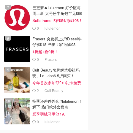
已更新🔥lululemon 好价区每
周上新 大号粉牛角包罕见£59
Softstreme卫衣£54/原£108！
0
lululemon
Frasers 突发折上折❗️Diesel牛
仔裤£18 巴黎世家T恤£98
1折起+叠9折！
0
Frasers
Cult Beauty奢牌解禁🔴祖玛
珑、Le Labo6.5折爽买！
今年首次参加💥£10礼卡免费
拿
2
Cult Beauty
换季还差件外套⁉️lululemon了
解下 热门款外套盘点
反季羽绒马甲£119、
Define£84
0
lululemon