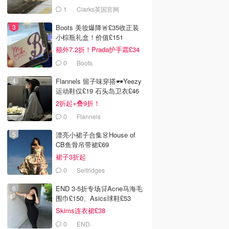
服！
1
Clarks英国官网
Boots 美妆爆降🚨£35收正装
小棕瓶礼盒！价值£151
额外7.2折！Prada护手霜£34
0
Boots
Flannels 留子味穿搭🕶️Yeezy
运动鞋仅£19 石头岛卫衣£46
2折起+叠9折！
0
Flannels
漂亮小裙子合集👗House of
CB鱼骨吊带裙£69
裙子3折起
0
Selfridges
END 3-5折专场🛒Acne马海毛
围巾£150、Asics球鞋£53
Skims连衣裙£38
0
END.