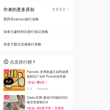
作者的更多原创
查看更多
🇳🇿
新西兰
墨西哥cancun旅行攻略
加拿大蒙特利尔旅行游记攻略
加拿大魁北克城旅行攻略
点击排行榜
Flannels 本周捡漏王👍阿迪厚
底鞋£27 Self Portrait连衣裙
£63
1折起+叠9折！
0
Flannels
Clarks官网 夏促💥玛丽珍£22
镂空芭蕾鞋£16
3折起+第2双半价！百搭舒