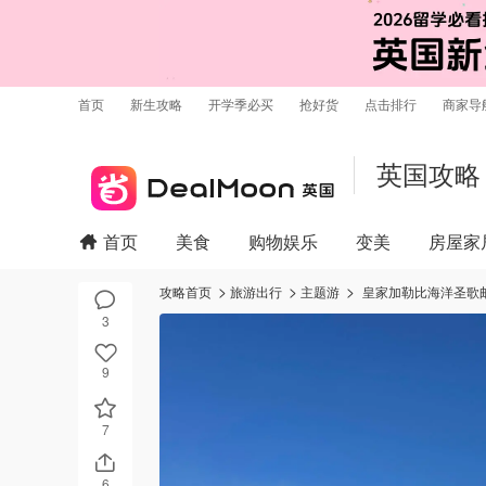
首页
新生攻略
开学季必买
抢好货
点击排行
商家导
英国攻略
首页
美食
购物娱乐
变美
房屋家
攻略首页
旅游出行
主题游
皇家加勒比海洋圣歌
3
9
7
6