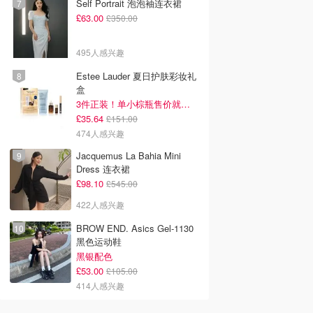
Self Portrait 泡泡袖连衣裙
£63.00
£350.00
495人感兴趣
Estee Lauder 夏日护肤彩妆礼
盒
3件正装！单小棕瓶售价就要£65！
£35.64
£151.00
474人感兴趣
Jacquemus La Bahia Mini
Dress 连衣裙
£98.10
£545.00
422人感兴趣
BROW END. Asics Gel-1130
黑色运动鞋
黑银配色
£53.00
£105.00
414人感兴趣