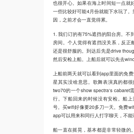
也很开心。如果在海上时间短一点就好
一些比较好可能4月份就能下水玩了。
因，之前才会一直觉得累。
1. 我们订的有75%遮挡的阳台房。不到
房间。个人觉得有遮挡没关系，反正
还是很舒服的。到达后先是drive t
然后安检上船。上船后就可以先去wind
上船前两天就可以看到app里面的免费
星其实没啥意思。歌舞表演真的都很
two70的一个show spectra‘s
行。下船回来的时候没有安检。船上
号。买wifi好像要20多刀一天。免费w
app可以用来和同行人打字聊天，不能语
船一直在摇晃，基本都是非常轻微的