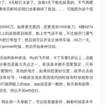
了。4天航行太多了。连着3天下船也挺累的。天气再暖
乘坐完邮轮后我们全家都得了新冠。。。可能因为这个原
3000刀。如果要无遮挡，还要再加1000多刀。6楼6274
船上到处能看到海景。船上空气还不错，不过能开门通气
hough把行李放下，然后就可以开去立体停车场，30刀一天。
 jammer吃饭，然后开始各种活动。
活动和各种表演。ifly的飞不错，卡丁车要5岁以上，北极
好看也是最大亮点之一。表演基本都不需要预定，只有
 cabaret需要预约。其他的地方，如果你想要好位置，就早点去就
没有信号，14楼游泳池在美国境内的时候有时候能有信
ifi只能用船上的app，app还是挺一般的，每天都有故障。
音。所以不买wifi也行。
。我在第一天晕船了，可以找客服拿药，躺着时候基本不