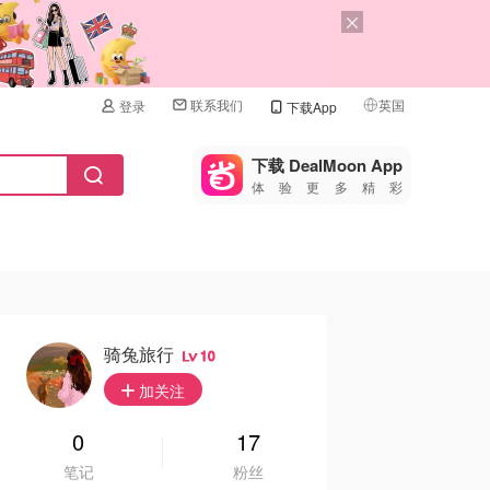
联系我们
英国
登录
下载App
🇺🇸
美国
下载 DealMoon App
体验更多精彩
🇨🇳
中国
🇨🇦
加拿大
🇬🇧
英国
🇩🇪
德国
骑兔旅行
10
🇫🇷
加关注
法国
🇮🇹
0
17
意大利
笔记
粉丝
🇦🇺
澳洲