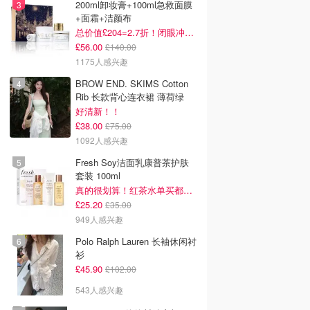
200ml卸妆膏+100ml急救面膜
+面霜+洁颜布
总价值£204=2.7折！闭眼冲这套！
£56.00
£140.00
1175人感兴趣
BROW END. SKIMS Cotton
Rib 长款背心连衣裙 薄荷绿
好清新！！
£38.00
£75.00
1092人感兴趣
Fresh Soy洁面乳康普茶护肤
套装 100ml
真的很划算！红茶水单买都要£35！
£25.20
£35.00
949人感兴趣
Polo Ralph Lauren 长袖休闲衬
衫
£45.90
£102.00
543人感兴趣