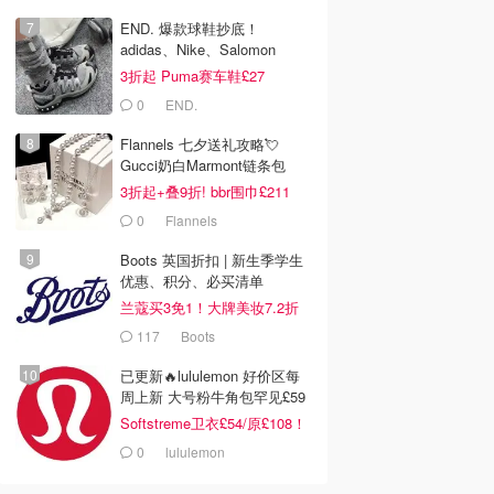
END. 爆款球鞋抄底！
adidas、Nike、Salomon
3折起 Puma赛车鞋£27
0
END.
Flannels 七夕送礼攻略💘
Gucci奶白Marmont链条包
£719
3折起+叠9折! bbr围巾£211
0
Flannels
Boots 英国折扣 | 新生季学生
优惠、积分、必买清单
兰蔻买3免1！大牌美妆7.2折
117
Boots
已更新🔥lululemon 好价区每
周上新 大号粉牛角包罕见£59
Softstreme卫衣£54/原£108！
0
lululemon