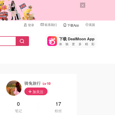
联系我们
英国
登录
下载App
🇺🇸
美国
下载 DealMoon App
体验更多精彩
🇨🇳
中国
🇨🇦
加拿大
🇬🇧
英国
🇩🇪
德国
骑兔旅行
10
🇫🇷
加关注
法国
🇮🇹
0
17
意大利
笔记
粉丝
🇦🇺
澳洲