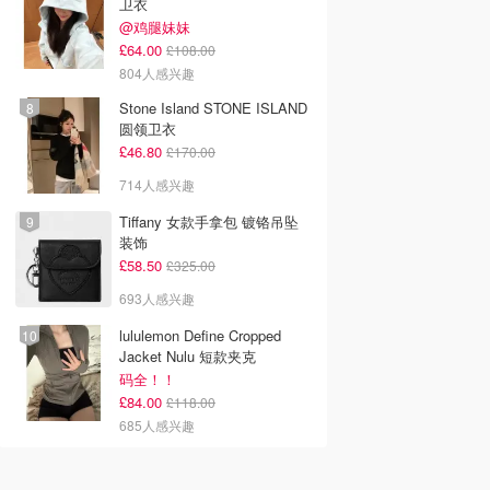
卫衣
@鸡腿妹妹
£64.00
£108.00
804人感兴趣
Stone Island STONE ISLAND
圆领卫衣
£46.80
£170.00
714人感兴趣
Tiffany 女款手拿包 镀铬吊坠
装饰
£58.50
£325.00
693人感兴趣
lululemon Define Cropped
Jacket Nulu 短款夹克
码全！！
£84.00
£118.00
685人感兴趣