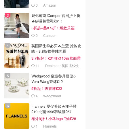
0
Amazon
疑似霸哥❗️Camper 官网折上折
🔥绑带芭蕾鞋£61！
5折起+叠8.5折！爆款乐福
£68！
0
Camper
英国新生季必买🔥兰蔻 抢购攻
略 - 3.8折收菁纯面霜
3.7折起！£31收£110百肽面霜
套装
11
Dealmoon英国省钱快
报
Wedgwood 皇室餐具夏促☕️
Vera Wang茶杯£12
5折起！吸管杯£22
4
Wedgwood
Flannels 夏促升级🔥椰子鞋
£19 北面1996羽绒服£67
额外9折！小马logo T恤£28
1
Flannels