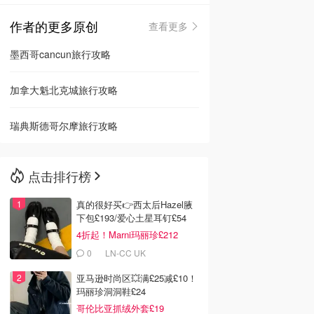
作者的更多原创
查看更多
🇳🇿
新西兰
墨西哥cancun旅行攻略
加拿大魁北克城旅行攻略
瑞典斯德哥尔摩旅行攻略
点击排行榜
真的很好买👉西太后Hazel腋
下包£193/爱心土星耳钉£54
4折起！Marni玛丽珍£212
0
LN-CC UK
亚马逊时尚区💥满£25减£10！
玛丽珍洞洞鞋£24
哥伦比亚抓绒外套£19