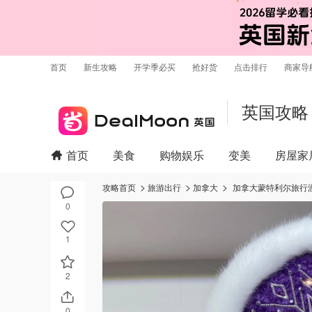
首页
新生攻略
开学季必买
抢好货
点击排行
商家导
英国攻略
首页
美食
购物娱乐
变美
房屋家
攻略首页
旅游出行
加拿大
加拿大蒙特利尔旅行
0
1
2
0