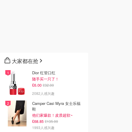
大家都在抢
Dior 红管口红
随手买一只了！
£6.00
£32.00
2082人感兴趣
Camper Casi Myra 女士乐福
鞋
他们家爆款！皮质超软~
£68.85
£135.00
1993人感兴趣