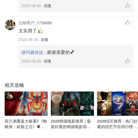
少。我是carry on行李，所以直接安检，在里面退税。我是
2023-08-20
· 回复
在
E51-61登机口
方向，挨着Pinko店的退税柜台办理的。
注销用户_1736889
太实用了
2023-08-20
· 回复
:
谢谢亲爱的💕
@玛雅传说
2023-08-20
· 回复
相关攻略
荷兰弟重返大银幕‼️《蜘
2026韩国电影推荐 | 最
2026综艺推荐 - 热门好
蛛侠：崭新之日》🕷️北
新好看的韩国电影排行
看的综艺节目排行榜 - 
美热映中❣️阵容豪华✨🤩
榜，必看盘点！8月最
月最新:《​​披荆斩棘
新！(持续更新）
2026》回归啦