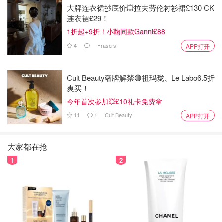
要排队
）再拿着单去退税公司的柜台退款。
大牌连衣裙抄底价💥拉夫劳伦衬衫裙£130 CK
连衣裙£29！
1折起+9折！小鞠同款Ganni£88
4
Frasers
APP打开
Cult Beauty奢牌解禁🔴祖玛珑、Le Labo6.5折
爽买！
今年首次参加💥£10礼卡免费拿
11
1
Cult Beauty
APP打开
大家都在抢
1
2