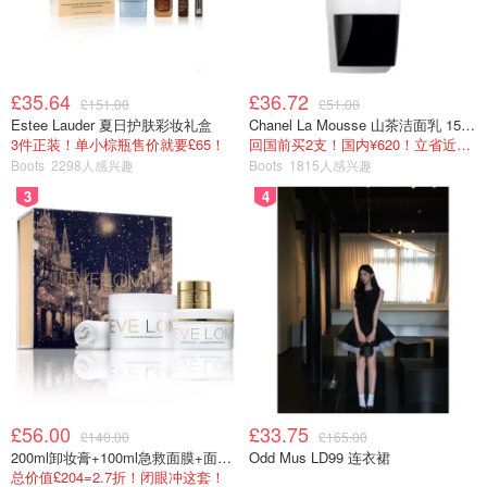
3. 退税方式，信用卡、现金或者支付宝c需要现场选择。支
付宝到账比较快，几乎是即时到账。现金可选退欧元还是美
£35.64
£36.72
£151.00
£51.00
金，但收手续费比较多，信用卡少一点。我建议global blue
Estee Lauder 夏日护肤彩妆礼盒
Chanel La Mousse 山茶洁面乳 150ml
3件正装！单小棕瓶售价就要£65！
回国前买2支！国内¥620！立省近一半！
可以选择退到信用卡，因为效率很高，退款12.5%有短信跟
Boots
2298人感兴趣
Boots
1815人感兴趣
踪很放心。planner大额退税$1000左右慎重些可以考虑退
3
4
回信用卡，如果想没有后续麻烦就选退现金。
£56.00
£33.75
£140.00
£165.00
200ml卸妆膏+100ml急救面膜+面霜+洁颜布
Odd Mus LD99 连衣裙
总价值£204=2.7折！闭眼冲这套！