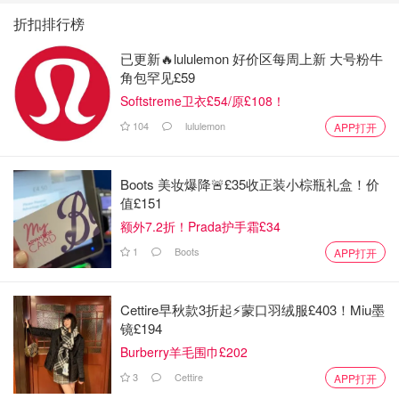
折扣排行榜
已更新🔥lululemon 好价区每周上新 大号粉牛
角包罕见£59
Softstreme卫衣£54/原£108！
104
lululemon
APP打开
Boots 美妆爆降🚨£35收正装小棕瓶礼盒！价
跟着指示牌往E51-61登机口方向走，退税柜台挨着Pinko店
值£151
额外7.2折！Prada护手霜£34
1
Boots
APP打开
Cettire早秋款3折起⚡️蒙口羽绒服£403！Miu墨
镜£194
Burberry羊毛围巾£202
3
Cettire
APP打开