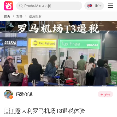
🇬🇧
Prada/Miu 4.8折！
UK
麦卢卡蜂蜜夏促！个位数！
啥？必胜客披萨5折！
首页
攻略
信用理财
玛雅传说
关注
🇮🇹意大利罗马机场T3退税体验