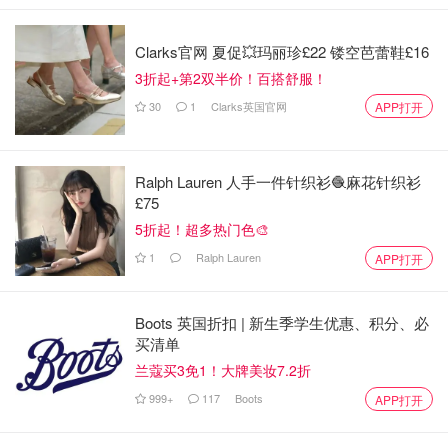
Clarks官网 夏促💥玛丽珍£22 镂空芭蕾鞋£16
3折起+第2双半价！百搭舒服！
30
1
Clarks英国官网
APP打开
Ralph Lauren 人手一件针织衫🧶麻花针织衫
£75
5折起！超多热门色🎨
1
Ralph Lauren
APP打开
Boots 英国折扣 | 新生季学生优惠、积分、必
买清单
2. 在意大利境内买的只需去两边的退税公司柜台
兰蔻买3免1！大牌美妆7.2折
即可，global blue 或者 planet，具体看购买时开的是哪家
退税公司就去哪家柜台。（如果在其他欧盟国家买的，要先
999+
117
Boots
APP打开
去
Customs柜台在退税单上盖章，3个窗口都挨着，但都需