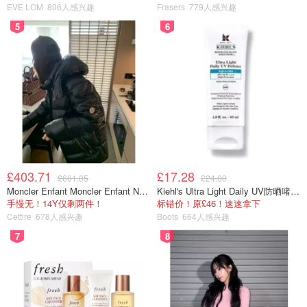
EVE LOM
806人感兴趣
Frasers
779人感兴趣
5
6
£403.71
£17.28
£601.05
£24.00
Moncler Enfant Moncler Enfant New Aubert 连帽羽绒服
Kiehl's Ultra Light Daily UV防晒啫喱 SPF50 PA++++ 60ml
也可以在自动退税机办理，如果买的东西不多，非常方便。
手慢无！14Y仅剩两件！
标错价！原£46！速速拿下
但要注意如果退税办好后，有时候会要求去海关盖章。如果
Cettire
678人感兴趣
Boots
664人感兴趣
没有盖章，过几周退税款还会被扣回去。还有就是金额比较
7
8
大的像Chanel,Hermes,LV，还需要去退税窗口验货。