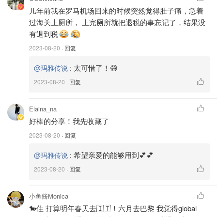
几年前我在罗马机场回来的时候突然觉得肚子痛，急着
过海关上厕所， 上完厕所就把退税的事忘记了，结果没
Globle Blue 退税金额
有退到税
2023-08-20
· 回复
🌟关于退税
❗️
:
太可惜了！😅
@玛雅传说
罗马有2大退税公司，
Planet 和Global Blue
.大部分商家都
2023-08-20
· 回复
用Global Blue.我个人很喜欢Global Blue，退税非常快，3
天到账，并且随时消费都有短信提醒和邮件提醒。（购物时
Elaina_na
商家输入你的个人信息）
好棒的分享！我先收藏了
Chanel购物用Planet退税，没有tracking,信用卡到账时间3-
2023-08-20
· 回复
4周，如果商家输错个人信息很麻烦，需要个人和planet公
司联系，据说有时候需要2、3个月才有结果。感觉如果退税
:
希望亲爱的能够用到💕💕
@玛雅传说
金额很大最好选退现金比较安心。
2023-08-20
· 回复
🌟罗马市中心退税
小鱼酱Monica
罗马市中心的西班牙广场 Glbal Bule 退税办公室可以办
🐎住 打算明年春天去🇮🇹！六月去巴黎 我觉得global