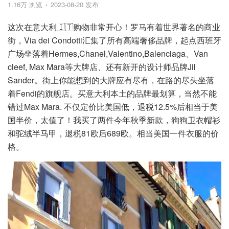
1.16万 浏览
2023-08-20 发布
这次在意大利🇮🇹购物非常开心！罗马有着世界著名的商业
街，Via dei Condotti汇集了所有高端奢侈品牌，起点西班牙
广场坐落着Hermes,Chanel,Valentino,Balenciaga、Van
cleef, Max Mara等大牌店、还有新开的设计师品牌Jil
Sander。街上你能想到的大牌应有尽有，在路的尽头坐落
着Fendi的旗舰店。买意大利本土的品牌最划算，当然不能
错过Max Mara. 不仅定价比美国低，退税12.5%后相当于美
国半价，太值了！我买了两件今年秋季新款，狗狗卫衣帽衫
和驼绒半马甲，退税81欧后689欧。相当美国一件衣服的价
格。