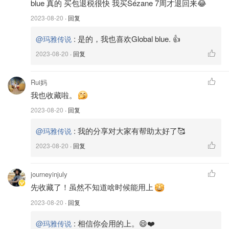
理，可以省很多机场排队的时间，但只有在意大利境内购买
blue 真的 买包退税很快 我买Sézane 7周才退回来😂
的东西才能退税，其他欧盟国买的物品依然得去机场退税。
2023-08-20
· 回复
并且退完后需要去机场Customs盖章。
:
是的，我也喜欢Global blue. 👍
@玛雅传说
📍COIN Spa
2023-08-20
· 回复
地址：Department Store/Down Town Refund Office, Via
Cola di Rienzo 00173, 00192 Rome
Rui妈
周一到周六：10.00-20.00
我也收藏啦。
周日：10.30-20.00
2023-08-20
· 回复
📍Yex Change srl
:
我的分享对大家有帮助太好了🥰
@玛雅传说
地址：Down Town Refund Office, Via dei Pastini 21,
2023-08-20
· 回复
00100 Roma
周一到周日：11.00-20.00
journeyinjuly
🌟
机场退税
先收藏了！虽然不知道啥时候能用上
1. 到机场后，注意看
VAT refund “Customs"
黄色指示牌, 购
2023-08-20
· 回复
买的东西要托运就要在安检外的先退税，不托运可以过安检
:
相信你会用的上。😄❤️
@玛雅传说
后在里面退税，（建议贵重物品最好carry on))里面排队人