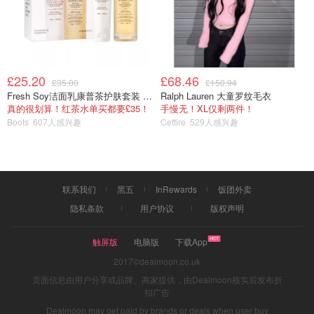
£25.20
£68.46
£35.00
£150.94
Fresh Soy洁面乳康普茶护肤套装 100ml
Ralph Lauren 大童罗纹毛衣
真的很划算！红茶水单买都要£35！
手慢无！XL仅剩两件！
Boots
607人感兴趣
Cettire
529人感兴趣
联系我们
黑五
InRewards
饭团外卖
隐私条款
用户协议
版权声明
触屏版
电脑版
下载App
2017©dealmoon.co.uk
页面信息由用户分享或品牌、商家提供，由Dealmoon核实后发布折
扣广告
Dealmoon may get paid by brands or deals when user buy