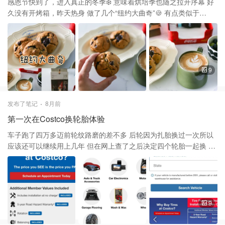
不需要浸泡 Costco的官网有不少地毯选择 Gertmenian这个牌子蛮
感恩节快到了，进入真正的冬季❄️ 意味着烘培季也随之拉开序幕 好
不错的 网上有不同的尺寸和花纹可供选择 想买实惠也可以先去实体
久没有开烤箱，昨天热身 做了几个“纽约大曲奇”🍪 有点类似于
店比较价格
chocolate cookie 不算特别成功，但无需用打发 手动打蛋器搅拌几
下就有的甜品 有手就会做，程序比想象中简单 👩🏻‍🍳材料： 黄油
100克 低粉 180克 白糖 20克 红糖 40克 鸡蛋 50克 大约1颗 泡打粉
1.2克 小苏打 1.2克 盐 1.2克 巧克力 150克 坚果（可选） 🥘制作过
程： ❶先把黄油室温软化 ❷加入两种糖手动打蛋器搅拌至蓬松完全
9
融合 ❸鸡蛋打散，分三次加入，每次充分搅匀 ❹过筛所有干粉类，
揉挫成面团 ❺加入巧克力碎和面团融合 ❻搓成等同大小6份冷藏40
分钟 ❼烤箱410度烤15分钟，出炉晾凉实用 我用了一半烘培巧克力
发布了笔记
8月前
豆，一半黑巧克力 饼干除了吃起来甜甜的还有点黑巧克力的微苦 黄
第一次在Costco换轮胎体验
油比例少了一点，所以饼干里面没有那么柔软 配着咖啡又是一顿幸
福的下午茶☕️
车子跑了四万多迈前轮纹路磨的差不多 后轮因为扎胎换过一次所以
应该还可以继续用上几年 但在网上查了之后决定四个轮胎一起换 虽
然在几个月前做了年检轮胎🛞通过 但快到冬天为了确保安全还是决
定提前更换 以免在冰面上打滑并且还有可能会废刹车片 经过一段时
间的“功课”决定去 Costco 换 先说下流程： ✅去CostcoTire的官网
https://tires.costco.com ✅选择Tire 会让再打开一个外部链接 点击
会出现图3️⃣ 可以按照Plate搜索🔍也可以按购车年份和型号 来找到
9
匹配的轮胎🛞 也要留意一下自己本身车胎上的型号 ✅选择好之后选
择轮子的尺寸 是否选防爆胎，最后点击购买 过几天后收收到轮胎已