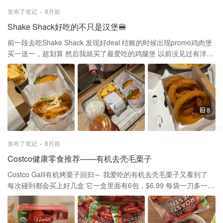
经到你指定的店面 通过email链接预约换轮胎的时间 通常Costco常
发布了笔记
8月前
常都会有买整套轮胎的优惠 比如说我买的是Bridgestone，这期刚好
Shake Shack好吃的不只是汉堡🍔
优惠$80 注意⚠️一定是整套才便宜 然后再加上黑卡返现2% 等于这
次轮胎优惠了一百多 为什么选择Costco ✔️省去到普通维修店面的讨
前一段去吃Shake Shack 发现好deal 结账的时候出现promo鸡肉堡
价还价 Costco的一口价不纠结 ✔️轮胎价格已经包含按装费 ✔️五年
买一送一，超划算 然后我就买了最爱吃的鸡腿堡 以前没见过有洋葱
warranty ✔️免费rotation ✔️免费Balancing ✔️免费检查胎压 ✔️免费补
圈🧅 看到菜单上新加了必须支持💪🏻 洋葱圈虽然有点小贵，这么一
胎 ✔️免费充气 我换轮胎的小插曲第一次跑错地方 我一直记得是另一
小盒五刀多 但是确实挺好吃的和他们家汉堡一样美味 小朋友每次必
个店 结果七点多又马上马不停蹄去预约的店 到了已经超过预约十几
点Milkshake 这次选了奥利奥口味 强烈推荐他们的鸡腿堡和洋葱圈
分钟 我给工作人员解释后还是帮我换了 当时快七点半，我逛完
都超好吃 之前常常点牛肉汉堡single or double 他们家的牛肉饼也是
Costco检票刚好打电话给我说好了 没超过一个小时效率超高 问了店
新鲜的肉做成肉饼 再加到汉堡面包🍔里 所以每次去跟店员点餐都像
8
员如果以后想换其中一个 只要型号一样可以购买随时更换 最后发现
是在一个大厨房里 厨房的店员都在用心的做着每一个汉堡 有浓浓的
换完还是显示low pressure 工作人员耐心给我解释开一段时间会
烟火气，终于明白他们如何从餐车 变成知名的连锁店，隔一段就想
restar Costco Tire center真的是换轮胎的首选
去吃一次 不时会有新品出现 薯条🍟加cheese也很好吃每次必点 记
发布了笔记
8月前
得先用手机注册免费会员 偶尔会收到优惠很多买一送一的活动
Costco健康零食推荐——有机去壳毛栗子
Shake Shack汉堡🍔小朋友现在的福利不错👍 Shake Shack新品
Korean BBQ 我的夏日限定1⃣️3⃣️｜Shake Shack🍔
Costco Galil有机烤栗子回归～ 我爱吃的有机去壳毛栗子又看到了
每次碰到都会买上好几盒 它一盒里面有6包，$6.99 每袋一刀多一
点，而且这个🌰是有机的 盒子上标注无麸质，纯素，有机 最重要的
是不含防腐剂❕ 一到冬天就喜欢买糖炒栗子 在路上远远就能知道附近
有卖糖炒栗子 闻着🌰的香气就想停下脚步 现在秤斤的糖炒栗子也不