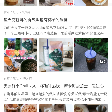
为“可以吃的法式阳光” 它以高品质黄油、新鲜鸡蛋和小麦粉为主要
原料 不添加棕榈油、人造成分或防腐剂 确保每一口都能品尝到天然
发布了笔记
9月前
纯净的美味 咬下的瞬间，酥酥的口感在舌尖化开 浓郁的黄油香气与
星巴克咖啡的香气里也有杯子的温度🤎
轻微的焦糖甜味完美融合 特别适合作为下午茶点心，搭配咖啡超绝
它的复古包装更是先吸引到我的理由 包装设计采用典雅复古的法式
前两天入了一包 Starbucks 星巴克 咖啡豆 又用积攒的400颗星星换
风格 既有现代简约感，又不失传统韵味 打开盒子又是独立的小小的
了一个三角杯 杯子已经有个南瓜色，之前看到过紫色💜 忍住没买，
分享包 无论是作为日常小零食 还是送礼、招待客人，都是体面又美
后来一直念念不忘 这次又遇见，看来缘分已到 年初就看上的杯子现
味的选择 现在，就让这块经典的法国黄油饼干 唤醒你对美好生活的
在算是“免费”拥有了 豆子和杯子都超级喜欢💕 星巴克卖咖啡豆卖的
热爱吧💕
是品质 而咖啡杯卖的一种情怀～ 先说说咖啡豆Starbucks
Guatemala Casi Cielo 之前在App看到首页有推，粉嫩的包装很爱
西班牙语：Casi Cielo，意为“接近天空” 象征豆子在高海拔，靠近云
9
层的环境生长 这是季节性豆子也是限量的豆子 它的味道带有柠檬，
橙香、花香调 余味，巧克力和可可，酸度适中，醇度顺滑 豆子的新
鲜度可以通过咖啡机的压力表来判断 做意式浓缩的时候，萃取时压
发布了笔记
10月前
力表的指针几乎是12点方向 而且萃取出来的浓缩咖啡油脂非常丰富
天凉好个Chill～来一杯咖啡热饮，摩卡海盐芝士，暖进心里刚刚好
咖啡液面都被油脂所覆盖，用它简单做个冰美式 冰美式做法很简
单： 冰块➕冰水再倒入意式浓缩就完成了✅ 冰美式装在紫色三角杯
在咖啡的世界里，越来越多的做法被解锁 今天试做“摩卡海盐芝士奶
简直太美了 除了有点娇气之外其他没毛病 只能手洗，不能放洗碗机
盖” 以前最爱喝星爸爸家的摩卡星冰乐 这款有点类似不加冰的常温
不能直接对着出冰口接冰 最好先放在一个容器里再缓慢倒入杯中 紫
版本 也顺便把冰箱里剩的奶油和奶油奶酪芝士消耗一下 这杯融合了
色💜配冰美式，拿铁，抹茶应该也都挺好看的 自带吸管非常方便，
摩卡咖啡的浓郁巧克力香 海盐的微妙咸感与芝士奶盖的丝滑绵密 是