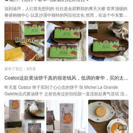
想满足自己的美式味蕾 喜欢浪漫用餐环境的你不妨来试试
果和感受也非常好 柔软，吸水性好，不易掉絮 它无论在卸妆和清洁
都特别舒适 亲肤感强甚至可以挤化妆水来敷脸 适合敏感肌使用，亲
说到迪拜，人们首先想到的 往往是金碧辉煌的摩天大楼 世界顶级的
测不过敏
奢侈购物中心 以及沙漠中独特的阿拉伯文化 然而，在这个中东繁华
都市中 还有一种独特的甜品艺术 正在悄然崛起——迪拜巧克力 这种
巧克力已经慢慢成为一种时尚文化 上周逛 Costco 偶遇促销 买到了
人生巧克力～迪拜巧克力🍫 买一送一两个$23.99，免费品尝后决定
买两块 每个包装里面有一大块可分为10小块 绿色脆脆的内陷和外面
奶油巧克力搭配特别完美 听说在迪拜，巧克力不仅仅是一种美食 更
9
是一种奢华生活方式的象征 许多巧克力制品采用了24K可食用金箔
作为装饰 配合精致的包装和高端的原料 仿佛将一块普通的巧克力变
成了一件艺术品 迪拜本地虽然不产可可豆 但这并不妨碍它成为中东
发布了笔记
9月前
的巧克力天堂 来自欧洲的许多国家的优质可可豆，奶源被空运到迪
Costco这款黄油饼干真的很老钱风，低调的奢华，买的太值了
拜 再由本地的巧克力师傅进行二次 巧克力是旅行必买的迪拜甜品 很
幸运能在Costco买到迪拜巧克力 我也能尝尝这种奢华的口感和味道
昨天逛 Costco 终于买到了心心念的饼干 St Michel La Grande
Galette法式黄油饼干 之前也有过折扣怕甜一直没鼓起勇气尝试 没想
到吃完一片就想去回购了 在刚刚觉得有点小甜的时候就能吃到一颗
小盐粒 甜味马上被咸味遮盖住，又和咸味很好的融合 本来以为是薄
片酥脆的那种，我也一直喜欢吃脆的饼干 这款饼干并非脆脆的口
感，但又比普通黄油饼干松软 St Michel是来自法国西部的大西洋沿
岸， 是一个百年品牌，在法国🇫🇷家喻户晓 他们一直坚持手工工
9
艺，使用天然材料 这款法国黄油饼干更是他们的明星产品之一 被誉