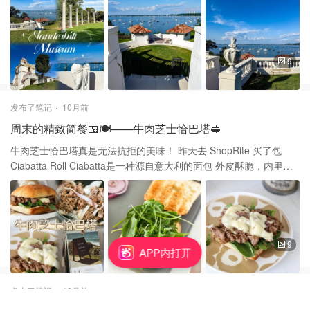
式 将甜面团绕在专用木棍上，放在“旋转炉”里烘烤 使其外皮金黄微
该庄园占地约43英亩，包括花园 水上飞机库，船库，管理员小屋和
脆，内部松软 为这两样美食，我觉得驱车多久都是值得的 让我在加
滨水景观 这座宅邸采用西班牙复兴风格 从哪个角度看上去都是绝美
拿大之旅有了段难忘的记忆
的 那天去天气超好，有不少人在后花园拍照 范德比尔特二世是范德
比尔特家族的重要成员 之前去参观过的【听涛山庄】也是范德比尔
9
特家族的 范德比尔特对帆船尤其热爱 有一间屋子里都是有关船的东
西 有故事，配着图片，有主人自己的照片 甚至还有一块船上的木头
挂在墙上展览 还有一间是主人收集的贝壳🐚形状各异 每个都很漂亮
发布了笔记
10月前
都是独一无二的 时间有限我们只参观了官邸的一部分 包括好多藏
周末的精致简餐🍱🍽️——牛肉芝士恰巴塔🥪
品，还有海洋标本，动物标本 自然历史标本，民族特色的文化艺术
品 这个地方适合带着小孩来了解历史 靠海边也适合大人拍风景打卡
牛肉芝士恰巴塔真是无法抗拒的美味！ 昨天去 ShopRite 买了包
进门右手边是一个天文馆，有影像可供观看 还有通过互动了解天文
Ciabatta Roll Ciabatta是一种源自意大利的面包 外皮酥脆，内里柔
知识的展览区 除了周一close，其他时间都是10:00-5:00开门
软有弹性，常被用作三明治的基础 与传统的汉堡面包不同，恰巴塔
不甜 略带麦香，更能衬托馅料本身的味道 这种面包Zero Fat，Zero
Sugar 是使用传统的石头烤箱烤制出来的面包 家里刚好还有上次没
吃完的肥牛 这款面包又有点类似Philly Cheesesteak的口感 就在周
末安排了心心念面包夹肥牛 配着沙拉菜和芝士，它还有个好听的名
9
APP内打开
字 ———牛肉芝士恰巴塔 🥪 🍽️材料 恰巴塔面包 肥牛 洋葱 盐 黑胡
椒 橄榄油 ⭐️步骤 ❶把肥牛解冻，洋葱切丝 ❷锅里倒入橄榄油翻炒肥
牛 ❸加入洋葱丝，撒一点盐，加黑胡椒继续炒 期间倒一点点🤏酱油
发布了笔记
10月前
❹恰巴塔面包切半用面包机烤一下 ❺锅里炒好的洋葱肥牛放在铺好