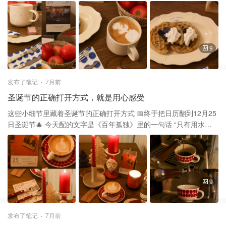
宜家新品真的每个都想入 马克杯TOBISFISK托比菲斯克 颜色以温暖
米色为主，带斑点图案，质感自然朴素 TOBISFISK是宜家近期推出
的一系列新款马克杯 它主打简约北欧风与日常实用性 这只暖黄色像
小黄鸭一样还有彩色波点设计 看到它会觉得很温暖，像冬日里的暖
阳 这款杯子在不同地区的宜家线上商城都有上架 看到国内这款杯子
9
也超级火🔥名副其实的网红新品 它比泼墨杯容量大适合平时普通咖
啡，茶或日常饮品使用 做拉花拿铁☕️似乎有一丢丢大了 拉花缸倒到
最上线打出来的奶泡也不够倒满杯 这次奶泡又打的有点过再加上杯
发布了笔记
7月前
子的容量 最后直接在里面“养花”了，不仅有花还有花盆 它使用和保
圣诞节的正确打开方式，就是用心感受
养方面都非常人性化 放在洗碗机清洗和微波炉加热都可以 在打折区
买了手编小竹筐 $1.99 放点水果在桌上方便拿取又有一定装饰性
这些小细节里藏着圣诞节的正确打开方式 📅终于把日历翻到12月25
Blueberry waffle在Lidl买的 面包机加热放一点蓝莓🫐挤上奶油 就是
日圣诞节🎄 今天配的文字是《百年孤独》里的一句话 “只有用水将
一份暖心甜点，和杯子很搭
心上的雾气淘洗干净 荣光才会照亮最初的梦想” 大概的意思是人生
中需要清除内心的迷茫浮躁 心才能回归本真，实现最初的理想 蛮适
合这个充满了梦想和祝福的节日 🕯️圣诞是我最喜欢的节日之一 因为
可以随意的点上好多红蜡烛 营造温暖的充满爱的冬日 这些蜡烛都是
来自 Ikea 宜家 烛台有 H&M 圣诞老人是在walmart打折淘的 ☕️杯子
9
凑热闹一起过圣诞 把Arabia的24H红色拿出来超配圣诞节🎄 蓝色和
金色也都收了，红色过分美丽 🍴 Sabre 用红色的刀叉也来配合应下
景 虽然圣诞节不是中国的传统节日 但它带给人们温暖和快乐 圣诞节
发布了笔记
7月前
前人们已经开始装扮自家 现在街道上随处可见精细布置的圣诞装扮