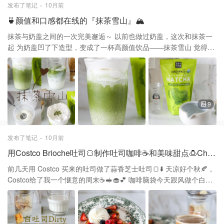
现代与自然元素 如水流，小型植物，苔藓，木质家具，植物装饰等
发布了笔记
10月前
店家强调可持续性，环保理念，使用有机茶叶 我们点了一个classic
🍵颜值和口感都在线的『抹茶雪山』🏔️
的Pizza $17➕ 底特别脆，上面的cheese味很浓郁 两杯给小朋友们
点了没有茶没有咖啡因的slushies 店员说用水来代替茶最为饮品基
抹茶与奶盖之间的一次完美邂逅～ 以前也做过奶盖，这次和抹茶一
底 点了一个Honeydew，一个passionfruit 绿色的这杯超级小清新，
起 为奶盖凹了下造型，变成了一杯高颜值饮品——抹茶雪山 觉得这
满口都是瓜味儿 百香果也真得很香，味道浓郁 由于昨天的气温有点
一杯不仅仅是饮品，更像是件艺术品 既可以欣赏颜值，又能品清新
偏高 这次没有点奶茶，更想喝点清新爽口的果茶 所以后两杯也是
抹茶 上层的奶盖，是细腻的白雪 甜而不腻，像是初雪覆盖了山顶 对
茶，他们特意放了圆球的冰块 这样融化的慢一点，保持更好的口感
于抹茶控来说一定会喝一口就爱上 🍵材料 抹茶粉 牛奶 冰 淡奶油 糖
为了这家店我宁愿开一个半小时的车
🍵步骤 ❶先把抹茶粉加适量热水用茶筅Z字型混合至无颗粒 ❷淡奶
油加一点点糖打发，基本成型即可 不能打的特别过或者不打发 ❸杯
9
子里倒入冰块，牛奶🥛，再缓慢均匀倒抹茶液 ❹打发好的奶油用勺
子舀到杯子里覆盖住抹茶 ❺把奶油中间稍微压凹陷，周围稍高 ❻抹
茶粉撒一点到凹陷中心 抹茶略苦，奶盖建议适度加糖，平衡口感 冰
发布了笔记
10月前
块不要放太多，如果冰块太多 可以先冷藏茶底再加奶盖，防止快速
用Costco Brioche吐司🍞制作吐司咖啡☕️和美味甜点🍮Chill💕
稀释 我做的时候抹茶液第一次做少了 倒完然后又马上做了一点才出
现现在的效果 推荐轰炸机的Frother，除了这种打奶盖的 还带一个
前几天用 Costco 买来的吐司做了蒜香芝士吐司🍞⬇️ 天凉好个秋🍂，
mini打蛋器的搅拌头可以打蛋液 抹茶🍵粉是在 Costco 买的便宜大碗
Costco给了我一个惬意的周末☕️🥪🧁💕 咖啡脑袋今天跟风做个白吐
🌿清新不腻，夏日灵魂饮品『芝芝抹茶』🍵 三分钟搞定！超顺口
司Dirty咖啡☕️ 配上经常用这款面包制作的French Toast，Chill～ 用
『黑芝麻冻抹茶』夏日冰饮 被抹茶拿铁治愈的瞬间🍵 软软糯糯的抹
同一种面包竟能做出来两种最喜欢的饮品和美食 而且不需要任何技
茶奥利奥麻薯，初夏的颜色💚 治愈系抹茶巧克力巴斯克蛋糕🍰
巧，零基础也可以轻松完成 👩🏻‍🍳材料： 白吐司Dirty 吐司 牛奶 浓
缩咖啡 Fench Toast 黄油 吐司 鸡蛋 牛奶 Topping（水果，奶