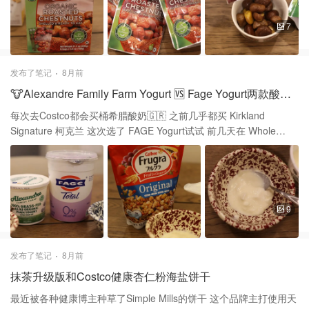
便宜 一磅要十几刀，回来还要自己剥皮 往往剥的手又嘿又脏 有时候
费劲咬开还可能是坏的 这款有机烤毛栗子🌰 解决了我所有的后顾之
7
忧 它是去壳的，独立包装 出门在外也方便携带，包里随时备着 随时
就能打开一包，吃起来超方便 现在买东西习惯看配料表 这个毛栗子
是无任何添加 没有吃到过坏的，估计包装前都会严格筛检 亚麻和
发布了笔记
8月前
Costco都能买得到 是无限回购的健康小零食
🐮Alexandre Family Farm Yogurt 🆚 Fage Yogurt两款酸奶对比
每次去Costco都会买桶希腊酸奶🇬🇷 之前几乎都买 Kirkland
Signature 柯克兰 这次选了 FAGE Yogurt试试 前几天在 Whole
Foods 买了Alexandre 今天简单来比较一下这两款yogurt Alexandre
Family Farm Yogurt 是由草饲奶牛的牛奶制成的 这些奶牛只吃牧场
植物干草等 酸奶是低脂肪，有机的，没有甜味 牛奶也喜欢在猴父子
买这个牌子的 这款酸奶口感creamy但不是特别浓稠 适合搭配
Granola，Cereal 在 YAMI 亚米 买的这款日本CALBEE卡乐比
9
Frugra富果乐营养水果谷物燕麦片和这款酸奶特别搭 这包Granola
里有各种水果干，南瓜籽 含有丰富的营养和膳食纤维 不喜欢吃脆的
可以泡一会儿不脆也很好吃 FAGE Total 0%这款希腊酸奶更浓稠 是
发布了笔记
8月前
非转基因喂养的牛奶制成的 它是希腊传统工艺的高蛋白无脂希腊酸
抹茶升级版和Costco健康杏仁粉海盐饼干
奶 0脂肪，不含添加脂肪，高蛋白，不甜 因为它更浓稠所以我觉得
更适合搭配水果 或者拌在沙拉里做topping丰富口感层次 它的质地
最近被各种健康博主种草了Simple Mills的饼干 这个品牌主打使用天