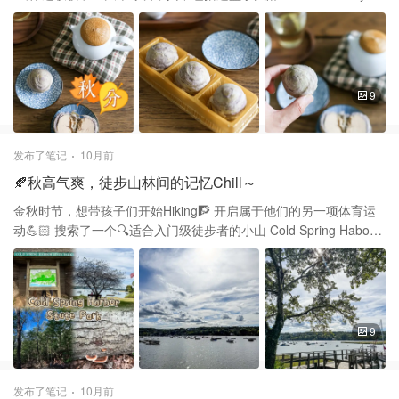
了水果还可搭配希腊酸奶，无糖坚果等 这样吃也会特有饱腹感并且
Taro Cake Premium Quality⭐️ 它是在挨着月饼🥮的架子上放着 包装
健康的
和要迎来的中秋佳节超应景 中间金黄色圆形像一轮明月🌛 三只可爱
的小玉兔在上面坐着看星星 我觉得叫它“芋泥酥”更为贴切 内馅是用
非常细腻的芋泥为主要材料制作而成 它切开后里面是淡淡的紫色 质
地非常柔滑，外皮酥松 吃起来外酥内软，口感特别好 它是一盒里面
9
有三小盒独立包装 每个小独立包装里有三颗芋头酥 价格一盒$12.79
差不多一个一刀多 热量每个是190大卡，含糖量6g 这款吃起来没想
象中那么甜，内馅饱满绵密 一口一个满足，嚼起来满口芋泥香 中秋
发布了笔记
10月前
节除了月饼之外又多了另一种选择 非常适合中秋佳节走亲访友当礼
🍂秋高气爽，徒步山林间的记忆Chill～
物💝 当成大家聚在一起的饭后甜点 然后可以配着茶或咖啡，一边聊
聊天 推荐这款东方蓝印的便携茶具套装 每次用完洗净擦干收纳回小
金秋时节，想带孩子们开始Hiking🧗 开启属于他们的另一项体育运
包里很方便 是我家利用率最高的茶具套装 提高茶品和生活品质的不
动💪🏻 搜索了一个🔍适合入门级徒步者的小山 Cold Spring Habor
二之选--【蓝印东方】初韵景德镇瓷茶具
State Park 📍95 Harbor Rd, Cold Spring Harbor, NY 11724 该山位
于纽约长岛北岸一个州立公园 这里全年开放，早上6:00一直到傍晚
建议早点到，山下有免费停车🆓 位置有限，如果没有车位也可以在
对面街趴 这座山地形以丘陵，斜坡为主， 整座山基本被森林植被覆
盖 爬到高处有些地方视野广阔 从某些山坡可以俯瞰海港与周围城镇
9
的景色 非常适合摄影，赏景 路途中还可以看到有些树长着蘑菇🍄‍🟫
顺便可以给孩子们讲些自然知识 这个公园属于轻度开发型 不到一半
的地方有个restroom没其他娱乐设施 这里更侧重的是自然景观和户
发布了笔记
10月前