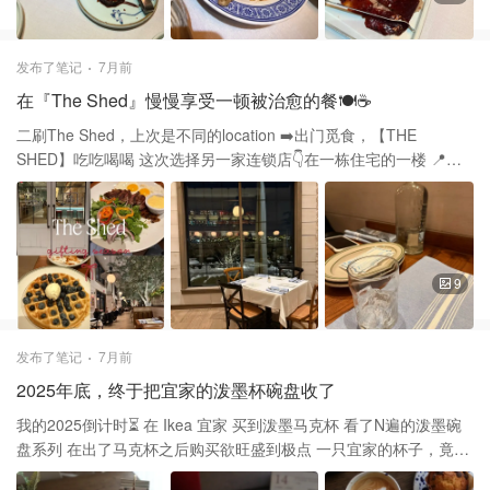
普通的葱油饼 这个饼刚端上桌像气球一样 用筷子🥢戳破手撕着吃 味
道也比普通葱油饼更好吃 🌸桂花小排 排骨做出了米其林风格 摆盘好
看，排骨也超好吃 sauce不错、还有淡淡的桂花香 🦆北京烤鸭 招牌
发布了笔记
7月前
一定要点，他们的饼做出来非常薄 摸上甜面酱，放葱，脆皮鸭肉 卷
在『The Shed』慢慢享受一顿被治愈的餐🍽️☕️
起来咬一口鸭香葱香 没有人会拒绝这番美味吧 🐟松鼠鱼 小朋友喜
欢的酸甜鱼 外皮酥脆内部鱼肉鲜嫩 造型也很酷，厨师的手工真的太
二刷The Shed，上次是不同的location ➡️出门觅食，【THE
赞了 这次还点了毛血旺，干锅花菜，手撕包菜 梅菜扣肉，每道都是
SHED】吃吃喝喝 这次选择另一家连锁店👇在一栋住宅的一楼 📍
中餐的经典 御园，不止是一家中餐厅 更是一场味觉盛宴，文化交流
685 Merrick Ave, Westbury, NY 11590 比上次去的地方要大，更美
中心 让味觉与感受同时沉浸的东方文化中 在这里，一餐一味，皆是
舒适的用餐环境，早午餐全天供应 我们选择靠进窗户的卡座🛋️ 月光
国人对吃的讲究 一席一宴，尽显中式风范
撒在铺满积雪的树枝 透过超大的几乎落地的窗向外看 感觉整个城市
🌆都远离了喧嚣 时间好像在这一刻定格 冬天这个寒冷的季节也显得
格外温柔 服务员面带微笑地问我们要喝什么 不久后拿来水再帮我门
9
点餐 装水的瓶子和杯子我都忍不住欣赏好久 我们两个人点了一个前
菜 🍗 Shed Wings 一份大概五六个，buffalo口味 旁边的芹菜很爽
口，非常嫩 鸡皮烤的有一点脆微辣的 里面的鸡肉又非常鲜嫩 🧇
发布了笔记
7月前
Belgian Waffle 加了一刀多就有好多蓝莓🫐 还可以选择香蕉，核桃
2025年底，终于把宜家的泼墨杯碗盘收了
或者巧克力 中间的小球球不是冰淇淋而是黄油🧈 淋上maple syrup
黄油切下一小块 华夫饼沾了一点syrup配上黄油巨好吃 🥩Steak &
我的2025倒计时⏳ 在 Ikea 宜家 买到泼墨马克杯 看了N遍的泼墨碗
Eggs 里脊牛排，两个鸡蛋🥚可任选cook的方式 我们选了Sunny
盘系列 在出了马克杯之后购买欲旺盛到极点 一只宜家的杯子，竟然
side up 还有自制薯条和沙拉 可以叫他们拿牛排酱 牛排选择medium
让我理智下线 冲动到把同系列的碗和盘子都收了 美到甚至忽略它里