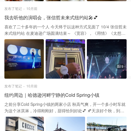
始一天的意境相呼应 我特别喜欢这个系列的配色：乳白色的杯盘和
淡蓝的小燕子 清晨的阳光，小燕子飞来落在杯子和盘子上 静谧的早
发布了笔记
10月前
晨，留给自己一点时间先喝杯咖啡 配着在 Whole Foods 买的
我去听他的演唱会，张信哲未来式纽约站🎤💕
chocolate chip muffin 对于许多人来说，每天的早餐不过是匆匆几分
钟 但对 Early Bird系列而言，它想邀你慢下来 手绘的小鸟，柔和的
喜欢了二十多年的一个人 今天终于以这种方式见面了 10/4 张信哲未
釉色，微微波浪盘 这些细节都让这系列在朴素中带着温度 即便是日
来式纽约站 在麦迪逊广场圆满结束～ 《宽容》，《用情》《太想爱
常餐具，也可以成为一种陪伴 陪你度过平凡而美好的用餐时刻
你》 《爱如潮水》《直觉》…都听到了 他的还唱了新专辑里的歌
YAMI 亚米 可以买到杯子呦 【日本直邮】Studio M&39; Early bird
《属于我们的故事》 最后安可都一唱四首，是个很卖力的歌手 以前
飞燕系列 杯子咖啡杯 - 亚米
在随身听，CD里唱歌的那个人今天就在眼前 几乎每首都是大合唱，
唱的是歌听的是回忆 歌声和记忆一直都在，我的白月光，未来还会
再见❤️ 10/12号波士顿好想再去呀 总共买了三张票，Ticket Master
9
早先买了两张 Stubhub上周买了一张，今天看到票都sold out 所以
想看还是提早买，别临时到场馆外买有肯能会扑空 买之前可以两个
网站对比一下 stubhub手续费好像低一些
发布了笔记
10月前
纽约周边｜哈德逊河畔宁静的Cold Spring小镇
之前分享Cold Spring小镇的两家小店 秋高气爽，开一个多小时车就
为这个冰淇淋，冷得刚刚好，甜得恰到好处💕 🍂天凉好个秋，到
Cold Spring小镇上这家冷饮店别错过～ 这里有天然的美景，可口的
食物，还充满了历史的痕迹 是一个值得探究和游览的度假胜地 一处
充满魅力的“隐秘天堂” 我们这次是驱车前往，也可以坐火车到达 乘