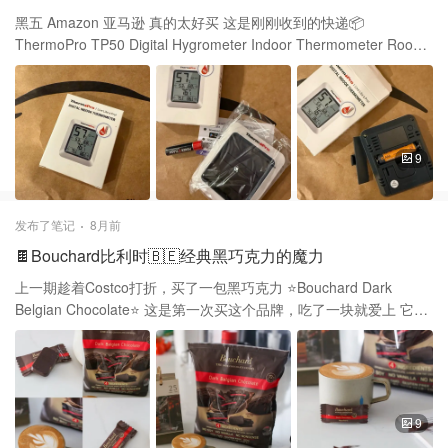
黑五 Amazon 亚马逊 真的太好买 这是刚刚收到的快递📦
ThermoPro TP50 Digital Hygrometer Indoor Thermometer Room
Thermometer and Humidity Gauge with Temperature Humidity
Monitor 家里之前也用同款的非常好用 所以这次趁着黑五又买了一
个放在其他屋子里 这个是可以测量屋里的湿度和温度 特别是现在冬
天家里开着暖气 不知道室内空气会不会太干 温度要一直保持在一定
温度 所以有个检测器是实在太重要 这款mini Thermo是数字显示的
9
两种需要的数据📊都可以测出 湿度除了有百分数表示之外 旁边还有
表情显示comfort笑脸😊 如果是wet或者Dry就不会微笑 这个机器很
小巧，不会占用太大地方 自带stand支架，站立起来方便看 附送一
发布了笔记
8月前
块电池🔋，我还是先用家里的存货 amazon自有品牌的电池也是家
🍫Bouchard比利时🇧🇪经典黑巧克力的魔力
中必备 我买的普通款，还有一款是连接蓝牙 通过蓝牙应用程序控
制，如果无障碍物 可监控高达260英尺的温度和湿度变化 这款感测
上一期趁着Costco打折，买了一包黑巧克力 ⭐️Bouchard Dark
器可以帮助深入了解环境条件 提前决定是否添加衣服或者调整加湿
Belgian Chocolate⭐️ 这是第一次买这个品牌，吃了一块就爱上 它是
或除湿计划 适合放在卧室，婴儿房，乐器室等监测温度
一个比利时老品牌巧克力 他们这个牌子坚持在比利时生产 以保持真
正比利时巧克力的品质和传统 与美式的甜味牛奶巧克力不同 这款主
打高可可含量，72%，口味有点偏苦 当你觉得苦的时候又微微能品
出一点点甜 这个巧克力🍫的设计一面有凹凸条纹设计 薄厚度也刚刚
好，巧克力融化的恰到好处 也增加了这款黑巧的质感和口感 它每一
9
块放了糖份约1.3克左右 卡路里也保持在很低的水平 它非常适合喜