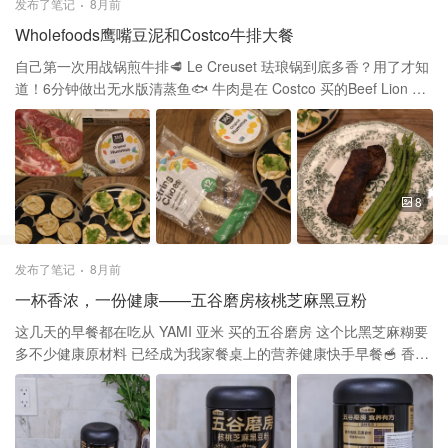
发布了笔记
8月前
暖，舒适的节日氛围 YAMI 亚米 买的这款日本MEIJI明治 ALMOND
Wholefoods鹰嘴豆泥和Costco牛排大餐
巴旦木坚果巧克力豆也推荐 外层裹着牛奶巧克力，里面是坚果 越嚼
越香，配着咖啡☕️感受这份惬意
自己第一次用战锅煎牛排🥩 Le Creuset 珐琅锅到底多香？用了才知
道！6分钟做出无水版清蒸鱼🐟 牛肉是在 Costco 买的Beef Lion 牛
里脊肉是一种来自牛腹肉区域的瘦肉 肉质鲜嫩且无骨的部位，常被
称为“顶级肉块” 我喜欢吃全熟的所以煎的时间比较久 切开时候完全
看不到红色的 吃起来口感很好，虽然是welldone 但是肉质嚼起来也
是嫩的，就是稍微有点柴 喜欢吃半熟或者稍生点的可以减少煎的时
间 材料我用了👇 Rosemary 黄油🧈 大蒜🧄 第一次在 Whole Foods
8
买鹰嘴豆泥 陪着Garlic & Herb Cracker很好吃 健康小食可以再家
cheese和生菜🥬 Costco玻璃瓶气泡水本期折扣可以入 放青柠🍋‍🟩
一起喝味道超赞 在家轻松自制青柠🍋‍🟩气泡水🫧
发布了笔记
8月前
一杯香浓，一份健康——五谷磨房核桃芝麻黑豆粉
这几天的早餐都在吃从 YAMI 亚米 买的五谷磨房 这个比黑芝麻糊要
多不少健康原材料 已经成为我家餐桌上的营养健康快手早餐🥣 香浓
的五谷磨房核桃芝麻黑豆粉只需要热水冲泡 在快节奏的现代生活
中，人们开始意识到 “吃得健康”的重要性，比起油腻的快餐 五谷磨
房成为我们早晨的第一份能量与温暖 一口能喝到十种营养：核桃，
黑芝麻，黑豆，糙米等 它选用精选优质核桃，芝麻与黑豆作为原料