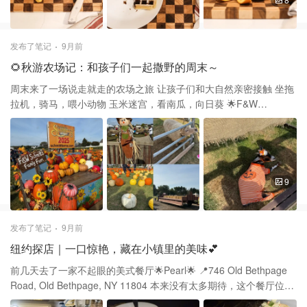
别有食欲 它的正面周围有一圈凹槽设计 在切菜和切水果，切肉时液
体不会流出案板 侧面内置的凹槽把手适合握住砧板移动 把美食从厨
房直接端到餐桌很方便 最贴心的是3M的4小片橡胶防滑垫 让砧板在
发布了笔记
9月前
石头台面上更加稳固 我切东西的时候砧板稳稳的完全没移动 这个砧
🌻秋游农场记：和孩子们一起撒野的周末～
板不仅是两面都可以用 甚至有有两种用途，一是切菜，二是当托盘
放可口的早餐和美味的下午茶都是不错的选择 它可用作拼盘、熟食
周末来了一场说走就走的农场之旅 让孩子们和大自然亲密接触 坐拖
板、奶酪盘、揉面板 它易于清洁，手洗并擦干后存放 只是用厨房纸
拉机，骑马，喂小动物 玉米迷宫，看南瓜，向日葵 🌟F&W
擦完之后会稍稍有点掉色 建议首次使用前使用洗洁精清洁 定期给表
Schmitt’s Family Farm🌟 📍 26 Pinelawn Rd，Melville, NY 11747
面涂油以保持光滑 1
周一到五12:00-5:00 周六日10-5:00 🚗停车 我们趁着早上刚开门的
时间差不多10点刚过几分钟 就已经有很多人到了，一路有工作人员
指挥停车🅿️ 不要跟着GPS，要不然会开过，还要uturn回来 车子可
以停在农场入口不远处，是免费的🆓 🎫门票 每人$23 大人小孩一个
9
价格，2岁以下免费 停好车，在门口不远的地方排队购买 带好自己
的手环，很多地方都会看 🌽玉米迷宫 进入后坐🚜在pumpkin patch
和玉米迷宫附近下车 可以现在南瓜地打卡拍照🤳 一整片各色的南瓜
发布了笔记
9月前
🎃形状各异，很好拍 然后去对面走玉米迷宫，🈶一个地图🗺️算是
纽约探店｜一口惊艳，藏在小镇里的美味💕
guide 按照这个路线走，可以不绕弯路 一起去的朋友真的很会看迷
宫地图，跟着她不仅没走回头 还打卡了几个印章处，45分钟左右顺
前几天去了一家不起眼的美式餐厅🌟Pearl🌟 📍746 Old Bethpage
路走出迷宫 🐑🐮🐓🐰喂小动物 骑马和喂小动物都在迷宫附近，走去
Road, Old Bethpage, NY 11804 本来没有太多期待，这个餐厅位于
门口的小公园路过 刚好先喂喂羊，骑骑马🐎，接触小动物 关于收费
长岛小镇的plaza里 门口没有醒目的Sign，和周围的店铺都有着统一