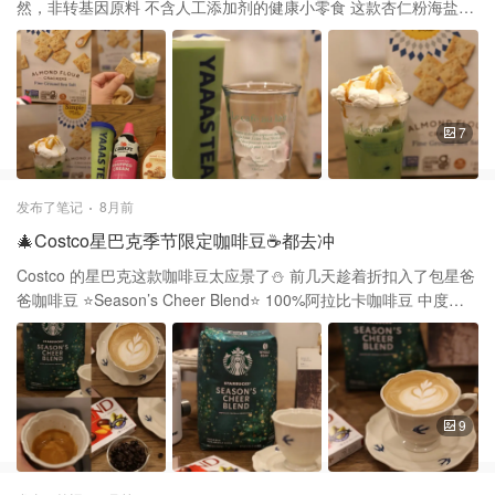
更像打发的奶油 盒子上写着最好在开罐五天内吃完 这两款虽然都是
然，非转基因原料 不含人工添加剂的健康小零食 这款杏仁粉海盐饼
标有含糖量 前者7克后者5克，但都不甜几乎吃不出甜味 喜欢甜味可
干以无麸质（Gluten-Free） 低碳水（Low Carb）和高蛋白为主要
以加适量蜂蜜🍯 按量的大小来说Fage相对经济实惠 酸奶是益生菌
卖点 后悔前一段 Costco 打折没多囤几盒 一盒里面有两大包，价格
和优质蛋白质的良好来源 可搭配性强，能作为健康早餐重要一部分
$9.99 之前打折的时候好像只要$7 这个饼干的配料表简单且健康 有
杏仁粉，提供丰富的不饱和脂肪酸 亚麻籽粉，含有膳食纤维，有助
于心血管健康 木薯淀粉，保持酥脆口感的同时降低了整体碳水含量
7
还有有机洋葱，有机蒜，有机葵花籽油混和烘培而成 吃起来有普通
饼干的酥脆和海盐天然咸味 17小块的卡路里含量是150，含糖量为0
非常适合控糖的人当作两餐之间充饥小零食 也可以配着之前推荐的
发布了笔记
8月前
鹰嘴豆泥一起吃 昨天买了杯Matcha Milk Tea🍵 回来用家里现有的
🎄Costco星巴克季节限定咖啡豆☕️都去冲
奶油和焦糖酱 加工成了一杯焦糖抹茶奶盖 ✨制作方法： 先把杯子里
倒入适量冰块 加入抹茶味的奶茶🥤 然后挤上whipping cream 最后
Costco 的星巴克这款咖啡豆太应景了⛄️ 前几天趁着折扣入了包星爸
淋焦糖酱，一杯升级版的抹茶饮品就做好了 差不多只用了三分之一
爸咖啡豆 ⭐️Season’s Cheer Blend⭐️ 100%阿拉比卡咖啡豆 中度烘
都不到 一杯可以做成好几杯，喜欢奶盖的可以试试
培☕️ Note：Cocoa &Dried Fruit 这款咖啡豆是季节限定❄️只是节日
供应 2lb装，打完折$11.99 便宜大碗 打开袋子之后闻到咖啡豆浓郁
香味 取了19克做浓缩咖啡萃取出来的油脂超丰富 用减脂牛奶🥛做了
杯拉花拿铁 本以为2%的牛奶不太好拉花 但后来发现只要奶泡打好
用减脂牛奶拉好花也是没问题的 这杯拿铁带有可可的柔和苦甜味 还
9
伴有一些烘培的香气 后味带一点点🤏干果的酸甜 口感非常有层次
感，整体会因为cocoa偏苦 它的包装是以绿色为基底有星星✨和大小
的圆点 让我立刻联想到圣诞树🎄和树上面的各种挂饰 感受到一种温