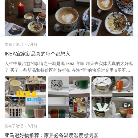
五分熟 刚刚好 肉质鲜嫩多汁，藏在肉下面的薯条味道和口感也非常
面的内容 只想欣赏它的不张扬却又特别设计 买了一套，一定还要再
特别 🥚Eggs In The Garden 类似于沙拉🥗，🈶avocado，烤番茄
去冲一套 杯子盘子碗都是磨砂质感 这种材质多了几分低调的奢华 不
鹰嘴豆泥，芝麻叶菜沙拉🥗 姐妹淘出来吃饭首先是一种氛围 注重餐
规则的泼墨图案使它每件都独一无二 无论杯子是装着温水、咖啡，
馆的气氛环境，其次是口味 The Shed是一家颜值和口味都在线的餐
或茶 也装着这一年的余温～ 碗🥣不大，适合当酸奶碗 盘子🈶大小尺
8
厅 在忙碌的日常中，留下一段这样难得不被打扰的时光 用简单却真
寸之分我买的是相对小一些 还有个更大的，这两种都适合放甜点🍮
诚的方式和朋友一起吃顿饭 哪怕只是一顿晚餐，也足以让人身心灵
或沙拉 甚至中餐美味菜肴也不违和 无论盛放什么都能增加食欲
都得到放松
2025开始进入倒计时 总会被一些小物件所打动 杯子碗盘是一日三餐
发布了笔记
7月前
都陪着我的 工作日陪我早起，休息日陪我发呆 所以渐渐成为餐具控
IKEA宜家新品真的每个都想入
这一季的宜家碗盘有好多新品 特别值得花点时间去店里淘淘自己喜
欢的 而且现在正值Winter sale 红色的蜡烛🕯️打完折只要$1.99 很有
人生中最治愈的事情之一就是逛 Ikea 宜家 昨天去实体店真的太好逛
圣诞气氛🎄 2025即将翻篇 希望明年依然能认真生活
了 买了一些新品和特价区的好折扣 在淘“宝”的快乐时光里 9图不够
系列，每个都像艺术品 绿色和白色有机玻璃波点碗居然耶打折了 上
次分享了泼墨碗盘➡️ 沉浸在IKEA的两小时，找回了生活的小确幸 这
次看到有mug，可惜没货，希望马上补 新品暖黄色的mug加上一点
彩色波点到敲有节日气息 UPPLAGA系列的新品碗盘简约大气 平时
喜欢浅色餐具，但发现绿色黑色也超好看 不锈钢碗在打， 力度还不
9
小，昨天刚走马观花逛逛 今天email收到winter sale的消息 感觉比黑
五得折扣还好诶 今天看到君君推动，又在网上下了一单 Next day可
以去店里自取 开心又能有理由逛一遍✌️
发布了笔记
8月前
亚马逊好物推荐：家居必备温度湿度感测器