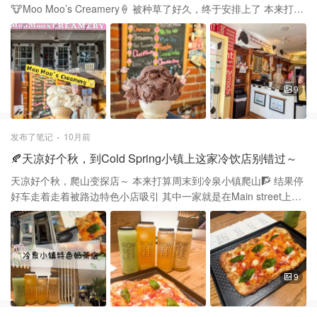
🐮Moo Moo’s Creamery🍦 被种草了好久，终于安排上了 本来打算
直接开到店门口 后来看到Main Street有好多特色街边小店 又拐出来
找个地方把车停好步行十分钟左右过去 停车注意路边的sign，有的
地方只给Resident停 有的需要投咪表，听说警察会巡街，周末也不
例外 一路走走停停，Main Street走到底穿过一个地下通道 就到了坐
落在Cold spring小镇哈德逊河边的冰淇淋店 Moo Moo从2011年开
9
业至今，绝对是小镇的特色之一 每个来小镇的人几乎都会到这里品
尝他们家的冰淇淋 他们的冰淇淋都是手工制作，每天保持新鲜出品
每日口味轮换，店里大约有16种口味每日轮流上架 他们主打一个不
发布了笔记
10月前
进行大规模生产 强调冰淇淋不会长期存放在大型冰柜里 而是定量制
🍂天凉好个秋，到Cold Spring小镇上这家冷饮店别错过～
作出售，保证冰淇淋的新鲜品质 买冰淇淋有几种选择，盒子装或者
普通cone免费🆓 选择大一点的的waffle cone需要额外加一块多 如
天凉好个秋，爬山变探店～ 本来打算周末到冷泉小镇爬山🧗 结果停
果天气热建议选杯子装，冰淇淋有点容易融化 特别小朋友吃得慢选
好车走着走着被路边特色小店吸引 其中一家就是在Main street上的
杯子比较好 我们一行四人大人都选择cone小朋友选盒子 每人选了一
冷饮店 ROWSEELEE是 “Rosie Lee” 的音译谐音 用来指一杯茶，在
个flavour，本来想选两个 结果他们给的量超级多，所以一个球就够
伦敦传统方言里 “Rosie Lee” = a cup of tea 品牌有注册商标，他们
吃了 我选择焦糖腰果，图1️⃣，里面好多整颗的腰果 吃一口不仅能吃
是用自己logo的杯子 连吸管和餐巾纸上都有自己的品牌名称 目前他
到冰淇淋，腰果嚼着也很满足 巧克力味也非常浓郁，小盆友选择了
们有两家 ⭐️Cold Spring 81 Main St, Cold Spring, NY 10516
oreo和草莓🍓口味 每种都不踩雷，闭眼点，四个分量十足的冰淇淋
⭐️Mahopac 600 US‑6, Mahopac, NY 10541 菜单包括：气泡茶,鲜
9
共25刀 这应该是迄今为止吃过最好吃的冰淇淋 推荐大家有机会一定
奶茶,奶茶 冷萃茶,果茶,抹茶，咖啡，甜点 还有些pizza，帕尼尼之类
要去吃一次❕❕ 店里的背景墙和装修布置也超级出片
的轻食 他们的室内装潢相当精致 Cold Spring这里的店被描述为融合