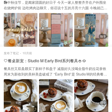
根据食物多少进行存放 主要用于干货食材保存，比如说还有豆类 高
🎑中秋佳节，是阖家团圆的好日子 今天一家人整整齐齐在户外围坐
水分，高油脂，液体最好不存放在里面 它操作非常简便，只需一只
在烧烤炉前 边吃烤肉边聊天，俗话说十五的月亮十六圆 今晚就已是
手按压即可打开或闭合 密封性是最大的优点，可以较好地保持干货
一轮明亮的满月悬挂在lou天空 今年和以往不同的是我们有一个主角
的新鲜度 设计的形状大小更容易排列、叠放，能优化空间 它的透明
出Lady M M 2025纽约限量版的中秋月饼🥮 Lady M是一家全球知名
材质让内容一目了然 无需频繁打开盖子就能判断剩余量 但盖子内部
的蛋糕店 千层蛋糕🍰是店里最大特色 他们做起节日礼盒也没有在含
结构较复杂，碎粉，残渣可能残留在内 或许会影响密闭性，虽然他
糊的 之前众测过Lady M糖果礼盒🎁 现在又吃到他们的中秋月饼💕
是能将东西盛放并储存 但也要注意食物保质期，最好是在保质期之
这款限量月饼礼盒是我们中秋大餐的重头戏 礼盒主体采用淡雅的粉
9
前用完 洗碗机洗的时候把盖子配件都拆开清洗🧽 总体来说，OXO
色和金色的logo 柔和的色调搭配烫金的图案装饰 底部有开关和充电
POP系列是厨房干货储存的最佳选择
插口，盒子里有数据线可充电 轻按开关后，在透明粉色窗口的透光
部分 会散发柔和光芒并投射出玉兔月亮等画面 如同一个微型光影剧
发布了笔记
10月前
场，把中秋氛围感拉满 打开盒子里面是排列整齐有序的月饼盒子 内
🤍餐桌新宠：Studio M Early Bird系列餐具🍚🥘
含三种口味的迷你奶皇月饼，每种口味两枚 抹茶草莓月饼
（Strawberry Matcha） 抹茶与草莓的融合，带有清新的草本与果香
餐具控又双叒叕买了新杯子和盘子 减脂好久没喝全脂牛奶拉花拿铁
椰子月饼（Coconut） 椰香味浓郁，能吃到椰丝，口感偏热带风味
周末为新收到的美杯美盘破戒了 “Early Bird”是 Studio M的经典餐具
提拉米苏月饼（Tiramisu） 奶香与少许咖啡和可可元素混合 又像在
系列之一 early bird意思是早起的人，早到的人 这个系列在提醒人们
吃奶油巧克力，味道层次丰富 礼盒本身更像是一件艺术装置 这种光
早晨稍微提早一点起床 为自己留一点时间享用美好的早餐🥣 设计
影效果投影加灯笼的设计 绝对是艺术与味蕾绝美体验的中秋礼物
上，餐具表面有蓝色小燕子图案 是浮雕加手绘的方式施作而成 因此
每件作品由于手工因素，图案浓淡 位置，线条等细节会略有差异 这
也是该系列的特色之一 燕子在文化中常被视为吉祥，自由，轻盈的
9
象征 Studio M在宣传中也有“燕子飞翔”这样的意象 和晨起，轻盈开