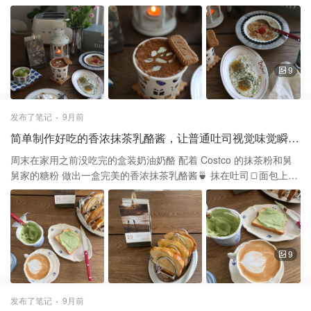
系的小确幸 日历11月图案刚好和舅舅家买的花Match🌸 再点上一个
蜡烛🕯️，自然而然更有秋日的氛围感 ☕️咖啡 🍯蜂蜜肉桂拿铁 萃取好
意式浓缩加入蜂蜜调味 打好奶泡倒入意式浓缩中，拉花没拉好没关
系 上面撒肉桂粉，最后杏仁片和焦糖饼干装饰 🥚煎蛋 🍳Sunny
Side Up 把鸡蛋直接磕入倒好油的平底锅小火煎至底部成型 慢慢倒
9
入平盘撒少量🧂，黑胡椒，Parsley碎点缀 🧇华夫饼 🍮Waffle在超市
买现成的，LidlTrader Joe's 缺德舅 都有 加工方便，冷冻拿出来面
包机加热即可 上面淋上巧克力，焦糖酱，也可以加奶油Topping 🥣
发布了笔记
9月前
麦片粥 Costco买的燕麦，水煮10分钟左右，盛入碗中 家里没
简单制作好吃的香浓抹茶乳酪酱，让普通吐司视觉味觉瞬间提升🔝
Granola，我加了 Kellogg’s Cereal 还有草莓干，营养健康 🍇水果
家现有的水果放在喜欢的容器里🥣看着心情愉悦 我喜欢这种自己制
周末在家用之前没吃完的盒装奶油奶酪 配着 Costco 的抹茶粉和舅
作美食的过程 也喜欢这些带有秋天浓度没有滤镜的色彩 每一帧都带
舅家的糖粉 做出一盒完美的香浓抹茶乳酪酱🍵 抹在吐司🍞面包上吃
着自己的信念和梦想
起来有一抹清香味 又有一丝醇厚的感觉，让整个吐司变高级 虽然做
起来的材料和步骤都超简单 但是吃起来却远远超乎预期 不张扬的甜
味和淡淡的抹茶苦香 让我不知不觉吃了四片吐司 Costco买的
brioche用面包机 先烤一下再抹上抹茶乳酪酱 口感和味道都让人难
以抗拒 🥘材料 盒装的原味奶油奶酪 糖粉 抹茶粉 炼乳 盒装的奶油奶
9
酪比块状相对来说软一些 抹茶乳酪酱以奶油奶酪为基底，倒入抹茶
粉 糖粉和炼乳，经过细腻搅拌调和而成 当奶酪和炼乳的醇厚柔滑 和
抹茶的微苦清香在相遇 有一种苦中带甜，浓中有轻 像秋天点有春日
发布了笔记
9月前