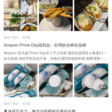
个人觉得稍微偏高，不了解其他农场 这里骑马一圈$11，可能最多
风格的店招 乍一看是那种可能不太会主动走进去用餐的餐厅 没想到
一分钟不到就绕场一周 隔壁喂小动物，每人入场就要$6，动物食物
这是一家吃完一次还会想再去的低调奢华的餐厅 走进去被简单复古
半杯$5 一个大人两个小孩，买了两盒食物共$28 好在虽然场地小，
的风格吸引了 老板的热情招呼，让我对这家餐厅又多了几分好感 他
但是有看到六个月的小牛犊 刚出生没多久的小羊羔，兔子🐰，鸡，
们招代的方式给人一种轻松自在的感觉 喜欢他们把绿植🪴摆在一进
9
鸭，火鸡 平时只在书本上看到的动物真切的能摸到 女儿说这是她最
门的显眼位置 左边是Bar，有客人坐在那边边喝酒边看球赛 再往里
喜欢的农场，老母亲觉得一切都值了 🛝 喂完小动物步行走到门口附
走是正式用餐区域，藤编椅子 深色大理石桌面，每桌上都有金色的
近的小公园 路过茄子🍆地和向日葵🌻园好多人摘茄子和向日葵 通过
小台灯 墙上的复古照片，用餐的氛围感瞬间被拉满 我们点了： ⭐️薯
发布了笔记
9月前
一个结账的出口绕到小公园 这里简直是小朋友娱乐天堂，大小朋友
条🍟 土豆切条，新鲜炸出来，摆盘很特别，没有散着放在盘子里 而
Amazon Prime Day战利品：好用的全棉化妆棉
都会喜欢 大一点的有Mini golf，小篮球场 还有类似于滑草的大滑梯
是摆在不锈钢杯子里，上面搭建出小伞的模样 纯土豆🥔制作的薯条
🛝 小朋友有“小猪赛跑”，各种滑梯和非常友好的游玩设施 在这里的
就是好吃 ⭐️fish Taco🌮 脆脆的taco里面是鱼肉，和特制沙拉，摆盘
Amazon 亚马逊 Prime Day买了不少东西 最想先推荐给小集美们一
小公园都能玩上一整天，绝对值回票价
已经深得我心 吃起来的口感瞬间被圈粉，太好次 ⭐️鸡翅 鸡翅我选了
款化妆棉 虽然平时化妆不多，但每次遇到卸妆的时候 都希望有一块
的Cheese口味，第一次见Cheese flavor 一定要尝尝鲜，浓郁的芝
柔软的卸妆棉 之前的用完刚好需要买新的 搜了化妆棉，这款就先出
士香气配着酥脆的鸡翅简直一绝 ⭐️三文鱼🍣 点三文鱼会问想怎么
现在list上 三包只要8刀多买不了吃亏买不了上当 描述写着100% 全
cook，我选择全熟 不仅有配菜还有像小米一样黑色颗粒也很好吃 ⭐️
棉的想说就买了试试 收到后发现这个用起来真的挺舒服的 我都是用
牛肉汉堡🍔 汉堡里的肉也会问想要几成熟， 汉堡的量大到无法想
来在洁面之后拍水的时候用 洗面奶洗完脸之后爽肤水倒在棉片上 再
象，太实惠了，一个小朋友根本吃不完 当时点薯条，他们还好心提
擦在脸上，进行二次清洁顺便补水 每次用完感觉都还能再带下来一
6
醒汉堡里有确定还要单点吗 ⭐️生菜沙拉🥗 生菜沙拉🥗Sauce超好
点点残留 用完整个脸都觉得很干净也很滋润 用爽肤水这一步在护肤
吃，最后介绍它是因为其他的都太惊艳 餐具控挺喜欢他们家沙拉碗
过程一定不能省 可以让面霜乳液更好的让皮肤吸收 这款化妆棉还可
的，最后也是光盘了 如此良好的用餐环境和菜品，两大两小吃了一
以分开两次用 从中间撕开，两边都不算薄 一次买三袋，每一袋子里
发布了笔记
9月前
百出头 真的是又好吃又实惠的良心餐厅 追求用餐时的视觉冲击，又
有100片 早晚各一次用一片这几包可以用将近一年 使用它卸妆，效
🍫迪拜巧克力：奢华与甜蜜的完美结合🤎