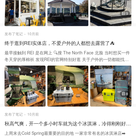
坐Metro-North铁路的Hudson线 从Grand Central出发约1小时40分
钟便可抵达 出站后不久就是主街区，几乎所有景点都可以步行抵达
9
Cold Spring拥有悠久的历史 19世纪曾是西点军校附近的重要工业城
镇 当时制造大炮和军械的西点铸铁厂就位于此地 如今，那些老工业
遗迹变成了历史遗址公园 可供游客参观、徒步，感受工业与自然的
发布了笔记
10月前
结合 整个小镇保留了大量19世纪维多利亚风格的建筑 街道整洁，宁
终于逛到REI实体店，不爱户外的人都想去露营了⛺️
静，洋溢着一种复古而文艺的气息 走在石板路上，有点在欧洲的感
觉 来这里必逛的一定是Main Street也就这里的主街 主街上排列着各
最早接触到 REI 是在网上 🔍搜 The North Face 北脸 当时想买一件
种独立书店，手工艺品店 古董商店和咖啡馆，可以买到黑胶唱片，
冬天穿的厚棉袄 发现REI的官网特别好逛 关于户外的一切都能找得
手作香薰 还能在这里淘到一些复古的老物件 或是在小书店中品一本
到 没忍住一下子买了好几件衣服 前段时间偶然路过REI实体店 一定
书，喝一杯咖啡 静静度过一段午后时光 这里既可以有历史的味道，
不能错过这家宝藏户外用品商店 停下来进店逛了逛，逛到完全不想
又有现代的气息 也是摄影爱好者的天堂，你可以在岸边散步 远眺哈
走 这里简直就是户外爱好者的购物天堂 连我一个不怎么爱好户外的
德逊河对岸的山峦 夕阳西下时一定如油画般宁静唯美 我们去的时候
人 看着都想去登山🧗露营🏕️了 一进门首先看到爱牌 Yeti 的商品摆
树叶还没开始变颜色 我想到深秋此幅画面应该更美吧 真希望能在这
在显眼位置 箱子和杯子再加上户外照明灯，特别有露营的感觉 REI
8
里多停留几天 在临河的餐厅里，边吃晚餐边欣赏美景 体验真正的慢
是美国知名的户外用品零售商 专门销售各种户外运动装备 包括登
生活 小镇还有几个Trail，也非常适合户外爱好者 总之有时间到Cold
山，徒步，骑行，露营 滑雪，攀岩等所需的服装和器材 从这里小到
Spring小镇逛逛吧，你一定会爱上
水杯大到皮划艇都可以买得到 不仅有装备，还有衣服 有的户外品牌
发布了笔记
10月前
折扣很划算 甚至比在outlet买还便宜 REI不仅销售世界各大户外品牌
秋高气爽，开一个多小时车就为这个冰淇淋，冷得刚刚好，甜得恰到好处💕
还拥有自有品牌REI Co-op 主打性价比高且环保的户外产品 如果喜
欢户外运动的宝子们 在这里一定能选到心仪的东西
上周末去Cold Spring最重要的目的地 一家非常有名的冰淇淋店➡️