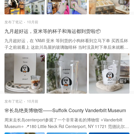
加拿大 Cow’s冰淇淋被称为甜蜜的国民级美味 看到好多人推荐去吃
9
Cow’s冰淇淋 这个品牌不仅在加拿大本地家喻户晓 更是吸引了无数
游客特地前往一尝其美味 把车可以停在主街上通常能找到街趴位置
一定要记得投表，如果没记错大约两小时$6 跟着导航走到店门口就
发布了笔记
10月前
看到醒目的招牌 不仅是普通的冰淇淋店还卖玩偶和相关牛牛图案的
九月超好运，亚米等的杯子和海运都到货啦📦
衣服 我在拍冰淇淋，年轻的店员们也摆好姿势笑着配合我拍照📷 他
们的冰淇淋采用100%加拿大奶源 不加人工添加剂，奶香浓郁口感顺
九月超好运，在 YAMI 亚米 等到货的小狗杯看到立马下单 买西瓜杯
滑 每一口都能尝出“真实”的味道 所有冰淇淋均为手工制作，连甜筒
子之前就看上 这款川岛屋的玻璃咖啡杯 当时没及时下单后来就断货
壳也是自产自销 他们拥有超过30种经典和季节限定口味 例如：
了 之后看到西瓜杯马上入手，也是川岛屋👇 西瓜冰奶升级版：西瓜
Wowie Cowie，Gooey Mooey，PEI Blueberry Cownadian
酒酿奶盖，舌尖上的夏日冰饮 小狗狗杯子现在还在搞活动➡️川岛屋
Maple，枫糖口味，是最“加拿大”的代表 唯一的缺点是太容易化，买
原创高硼硅玻璃杯子 咖啡杯耐高温喝水杯子 果汁饮料牛奶杯子
完尽快吃 店里的小东西可以买一些当作伴手礼 第二家：Budapest
500ml - 亚米 没想到前阵子又看到咖啡杯有货了毫不犹豫买了 今天
Bakeshop 📍118 Queen St Niagara-on-the-Lake ON L0S 1J0
做了杯冰拿铁，用朋友送的云南小理咖啡豆 没有酸苦味，不放糖可
9
Canada 根据地址差点没找到，还拐到旁边的小街道上 其实就是在
以尝到咖啡本身的香醇 ☕️云南小粒咖啡：高原上的“醇香之豆” 海淘
主街，十字路口再往前走一点就会看到 这个甜品店和我想象的不太
的小零食历时快两个月也顺利收到了 双汇火腿肠和牛肉干，日期相
一样，店面很大 感觉后厨和操作间占了大部分的位置 前面一排就是
对新鲜的 火腿肠买了普通和轻盐，后者居然是“抽签”桶 盒子上就写
发布了笔记
10月前
匈牙利🇭🇺国民美食烟囱面包Chimney Cake 我以为里面空的地方
着好运好运，出来的签儿都很可爱 也希望自己可以好运连连～ 还买
🌸长岛绝美博物馆——Suffolk County Vanderbilt Museum
会夹🈵东西 我点的肉桂口味，加芝士，芝士是被抹在内壁薄薄一层
了杯子垫子，布材质，一圈鼓鼓的 中间凹下去，女鹅说有点像狗窝
但味道非常好吃，类似pretzel有点耐嚼但又比它薄很多 浓厚的芝士
那刚好配着狗🐩咖啡杯吧 【天一角】的牛肉干，我买了四种口味 沙
周末去长岛centerport参观了一个非常著名的博物馆 ⭐️Vanderbilt
和肉桂香甜还有劲道的面包融合在一起超绝 Chimney Cake是匈牙
爹味，黑胡椒，麻辣，炭火烧烤 肉质特别好，放在嘴里越嚼越香 喜
Museum⭐️ 📍180 Little Neck Rd Centerport, NY 11721 范德比尔特
利非常古老的传统面点 有几百年历史，Bakeshop保持传统的制作方
欢吃辣味的还是选麻辣味过瘾 小包独立包装，非常方便携带
博物馆是集博物馆，宅邸， 海洋及自然历史藏品和天文馆为一体的