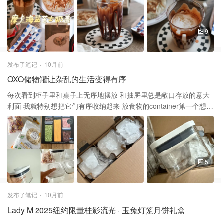
三角杯凑成对儿啦 北美溜街日常，我竟然超幸运地溜到了网红星巴
一杯从第一口就会爱上的咖啡饮品 ☕️材料 巧克力酱 奶油奶酪芝士
克三角杯 这些新出的星巴克杯子谁都想全部拥有吧❤️
牛奶 意式浓缩咖啡 炼乳 海盐 可可粉 奶油 🌸步骤 ❶用巧克力酱在
杯子内壁挤上一圈 ❷倒入热牛奶🥛可以微波炉加热或者打奶泡 ❸倒
9
入意大利浓缩咖啡 ❹做芝士奶盖，把奶油奶酪，炼乳，奶油，海盐
适量混合 用Frother搅打至稍微有点浓稠仍有流动性 ❺奶盖淋在咖啡
上 ❻最后撒可可粉，放饼干装饰 饼干很应景，也是枫叶🍁 摩卡咖啡
发布了笔记
10月前
叠加了海盐与芝士奶盖，口感层次分明 融合了浓缩咖啡与巧克力
OXO储物罐让杂乱的生活变得有序
酱，浓郁却不过甜 既有咖啡的香醇也带有一丝甜蜜 海盐轻轻一点咸
味，平衡了巧克力的甜与芝士的厚重 芝士奶盖绵密如云，奶香浓
每次看到柜子里和桌子上无序地摆放 和抽屉里总是敞口存放的意大
郁， 微微咸口，入口即化，是整杯饮品的点睛之笔 有时候做咖啡不
利面 我就特别想把它们有序收纳起来 放食物的container第一个想起
仅仅是在做一种饮品 更重要的是视觉和情绪上的治愈
OXO OXO是一个以厨房和家居用品著称的品牌 其产品线覆盖厨具，
清洁，收纳等多个方面 POP系列的干货储藏可以说非常具有代表性
POP的设计核心在于按压式密封按钮 按下去封闭、按第二次打开，
操作简单直观 它主打的是干货密闭保存 如面粉、米、糖、谷物、咖
啡、意面等 它是透明塑料，盖子有按钮和硅胶密封圈 通过顶部中央
5
的按钮“弹出——压下” 控制内部空气与外界隔绝，从而起到密封作
用 罐体大多为规则的方形，长方形 便于在橱柜里整齐地并排或叠放
透明设计让你能一眼看到内部食材的剩余情况 可拆解清洗，盖子部
发布了笔记
10月前
分通常可以拆卸 硅胶圈可取出清洗，所有配件都是dishwasher safe
Lady M 2025纽约限量桂影流光 · 玉兔灯笼月饼礼盒
我买的是五件套，五个大小不同的盒子 一个高的放意面，其他可以