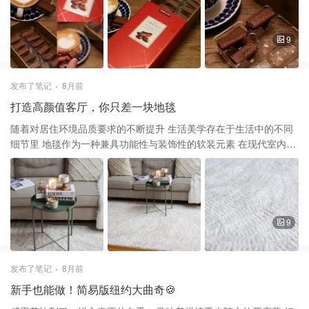
它结合了法式香甜脆饼与 比利时浓郁牛奶巧克力的丝滑～ 它不是像
普通巧克力饼干的厚重感 咬一口能明显感到分明的层次感 以及轻薄
的脆感，真的是酥到掉渣 而且它不像只吃巧克力的甜腻 或者咀嚼一
9
般饼干的干涩 它是巧克力和饼干的完美结合 酥脆，口感轻盈，滋味
丰厚 特别适合配上咖啡或者茶 甚至放在冰淇淋球上面 是非常精致的
下午茶☕️搭子 它外包装是红色的盒子，配金色斜线 像是金色丝带绑
发布了笔记
8月前
在盒子上很有节日气氛 一盒里面有上下两层小包独立包装 不怕一次
打造高颜值客厅，你只差一块地毯
吃不完那么多 适合节日走亲访友当做小礼物💝 喜欢吃脆饼和巧克力
的也一定要试试
随着对居住环境品质要求的不断提升 生活美学存在于生活中的不同
细节里 地毯作为一种兼具功能性与装饰性的软装元素 在现代室内设
计中占据着越来越重要的位置 趁着感恩节前把家里客厅🛋️的地毯换
了新的 沙发下面的地毯更换让整个客厅焕然一新 这块地毯是前几天
在 Costco 实体店购入 图9️⃣有品牌的名字和尺寸，产地土耳其 当时
减价，➖30，折扣后$59.9 看了一下网上要$100➕ 这个牌子的地毯
真心不错 设计简约是我买客厅地毯的诉求 不要太多花纹，尽量素
9
色，绒毛长短适中 因为大面积纯色地毯适合营造简约风格 这款不是
长长的绒毛但也算厚实，踏上去非常舒适 不是特别薄也不会太厚容
易藏脏东西 表面纹理设计很特别，细节处理的到位 浅浅的几何图案
发布了笔记
8月前
增加了现代感 特别适合我家客厅，还适合放在卧室，餐厅 地毯可以
新手也能做！简易版纽约大曲奇🍪
定期用吸尘器清洁 局部的污渍用水和温和的肥皂清洁 后彻底晾干，