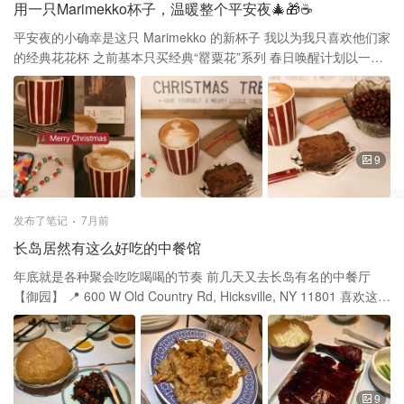
用一只Marimekko杯子，温暖整个平安夜🎄🎁☕️
屋子上五颜六色的彩灯，还有可爱的圣诞物件 倒处都充满了节日的
气氛 和家人一起布置圣诞树已经是每年的传统 树上挂满了小铃铛、
平安夜的小确幸是这只 Marimekko 的新杯子 我以为我只喜欢他们家
彩球和星星，漂亮极了 晚上，我们一起吃了一顿丰盛的晚餐 饭后，
的经典花花杯 之前基本只买经典“罂粟花”系列 春日唤醒计划以一个
咖啡配着白天做的甜品心里超开心 “费南雪”和杏仁瓦片 我觉得，圣
fafa杯拉开序幕▶️🔛 囤年货啦，餐具控继续囤杯子🥂 没想到前几天
诞节不仅是收礼物的日子 更是一个分享爱和快乐的节日 『日式费南
却为竖条纹也买了单 2025新款的酒红色圣诞色太美啦 Marimekko
雪』，无需打发，零基础也能自己在家做美味甜点🍮 酥脆营养杏仁
Oiva / Piccolo Mug, Burgundy 当时这款官网竟是on sale还有额外
瓦片
折扣 没有把小方盘子一起买回有点后悔 用来装小块甜品和杯子配整
套会更好看 这个设计有小号咖啡杯和这款马克杯 还有双耳碗看到时
9
候已经没有了 花没拉好，奶泡打太浓稠，歪打正着 一坨倒在表面，
用叉子左右拉，圣诞🌲出现了 刚好底部又有点稀,倒出来又像是树的
topping 昨天在 Chick-Fil-A 免费拿的Brownie 免费加入会员，时不
发布了笔记
7月前
时打开看， 偶尔会有一些free treat 昨天可以选择巧克力饼干或布朗
长岛居然有这么好吃的中餐馆
尼 Zara Home买的立体花瓣碗绿色的 配着里面的红色石榴也很圣诞
🎄 换了圣诞风手机壳📱和手机链 用心迎接圣诞节🎄 平安夜快乐🎊
年底就是各种聚会吃吃喝喝的节奏 前几天又去长岛有名的中餐厅
【御园】 📍 600 W Old Country Rd, Hicksville, NY 11801 喜欢这里
古香古色的中式装修，菜品也都很绝 它以东方饮食文化为根基和主
题 将传统中餐的精髓与现代审美巧妙融合 每一道菜肴都像是一件中
式艺术品 用餐氛围感很适家庭或朋友聚会 甚至邀请不同国家的友人
让他们在中式园林空间设计的环境里 享用中华色香味俱佳的中式菜
肴 通过美食更加了解中式餐饮文化 每次必点： 🫓葱油泡饼 不同于
9