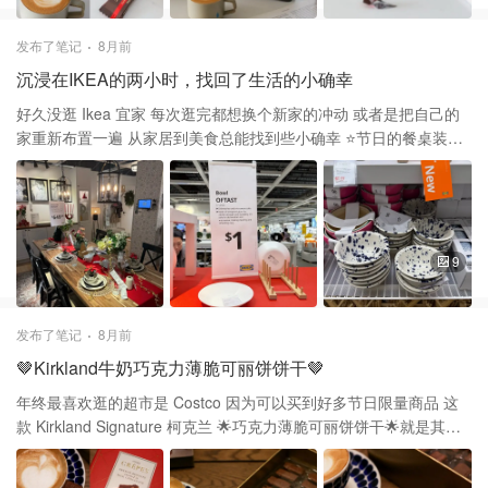
欢浓厚，纯粹可可风味的人 想吃巧克力的又不会有太多负担 其次是
包装，一大包里面是单独的小块独立装 不像之前买的其他品牌黑巧
发布了笔记
8月前
克力 一块纸质包装吃不完剩下的不方便保存 这些独立包装的小块很
沉浸在IKEA的两小时，找回了生活的小确幸
方便携带 也很适合当作节日礼物💝
好久没逛 Ikea 宜家 每次逛完都想换个新家的冲动 或者是把自己的
家重新布置一遍 从家居到美食总能找到些小确幸 ⭐️节日的餐桌装
扮，学习一下 草编餐垫和成套餐具增加仪式感 fafa摆在中间更能烘
托气氛 ⭐️OFTAST 法国🇫🇷制造的碗盘 6”深盘只要$1 比冰淇淋都便
宜 赶紧搬几个回家，这系列的都超好用 平底碗，大盘子，家里都有
刚好这个可以深盘可以盛有汤水的菜 放洗碗机里洗不会有划痕，微
波炉友好 用起来轻便，颜值还高 ⭐️网红泼墨碗终于见到了 实物真的
9
好看啊，米饭🍚碗 酸奶碗，汤碗都不错，还有配套的盘子 ⭐️继续参
观学习餐桌摆设 这次去在餐桌区看到好多款餐边桌 ⭐️节日倒数巧克
力日历打折 原价$14折扣后$7 里面有12/1-12/24 内有5刀的GC和一
发布了笔记
8月前
个免费的肉球套餐 加上巧克力🍫，价值$29 去年就买了，里面的巧
🤎Kirkland牛奶巧克力薄脆可丽饼饼干🤎
克力🍫好吃的 ⭐️巧克力旁边有小姜饼屋 一包$2➕，Baking Glue$1➕
期待和小朋友们一起做Gingerbread house ⭐️自助餐回归，详情看
年终最喜欢逛的超市是 Costco 因为可以买到好多节日限量商品 这
poster 看着图片好有食欲 family member只要$19.99 儿童$9.99
款 Kirkland Signature 柯克兰 🌟巧克力薄脆可丽饼饼干🌟就是其中
12-12号 4-6pm 7-9pm 餐厅区 还没试过ikea的buffet，好想尝试一
之一 Kirkland Signature Crêpes Biscuits with Belgian Chocolate🍫
下 无论在Ikea的任何角落，都能提升幸福感
是属于Costco的自有品牌 产地：法国🇫🇷 巧克力用的是比利时🇧🇪