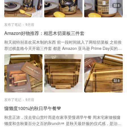
核桃富含优质脂肪酸，有助于大脑发育与记忆力提升 芝麻富含钙、
8
铁与维生素E，能够滋养肌肤、延缓衰老 黑豆被誉为“豆中之王”，含
有丰富的植物蛋白与花青素 可以帮助提高人的免疫力，只需加入热
水即可食用 亚米买两罐，一罐$12.99，又用了折扣券$24减$5 相当
发布了笔记
9月前
于一瓶$10刀，非常划算，每罐自带勺子 按照个人喜好舀到碗里直
Amazon好物推荐：相思木切菜板三件套
接加热水 一碗香气四溢，口感细腻顺滑的芝麻糊就泡好了 喝起来感
觉不是特别甜，香浓的黑芝麻味道 五谷磨房主打“自然、健康、无添
秋天就特别喜欢买木制的东西 前一段时间就入了两组切菜板 之前推
加”的理念 通过传统工艺和现代科技相结合的制作工艺 在保留原香
荐过棋盘格今天开箱三件套 都是 Amazon 亚马逊 Prime Day买的，
原味的同时，采用低温烘焙 和科学研磨技术，锁住营养成分 每一勺
超划算 这个三件套是相思木，还附送一个木质架子 木质切菜板支架
粉末，都蕴含着原料最天然的力量 也能喝出浓浓幸福感～ 养生新方
单买也要不少钱 相思木是一种生长在热带和亚热带地区的硬木 木质
式，从一杯热黑豆粉开始 在熬夜、压力、饮食不规律成为常态的今
坚硬，纹理美观，常被用于制作家具等 这款是双面使用，前面有水
天 核桃芝麻黑豆粉成了我理想的健康搭档 早上来一杯，补充能量，
沟防止水从案板流下来 后面是有不同大小的凹槽，可以做
下午来一杯，缓解疲劳 对于注重养生，追求自然的现代人来说 那一
cheeseboard 两面颜值都很高，三个都是双面，等于买了六个案板
8
杯温热的核桃芝麻黑豆粉 不只是营养，更是一种温暖的陪伴
板子两边有手柄凹槽，方便直接拿着案板挪动 相思木制作的切菜板
有很多优点 比如它坚固耐用，密度高、不易渗透 而且不伤刀刃，易
于清洁 但需要定期保养以防止木材干燥 可以涂抹专用护木油或食用
发布了笔记
9月前
植物油 如亚麻籽油，以保持其光泽和光滑度
慵懒度100%的秋日早午餐🤎
秋意正浓，没去登山赏叶而是在家享受慢调早午餐 周末宅家做顿慵
懒度和含秋量百分之百的Brunch🍴 是秋天最舒服的仪式感，是治愈