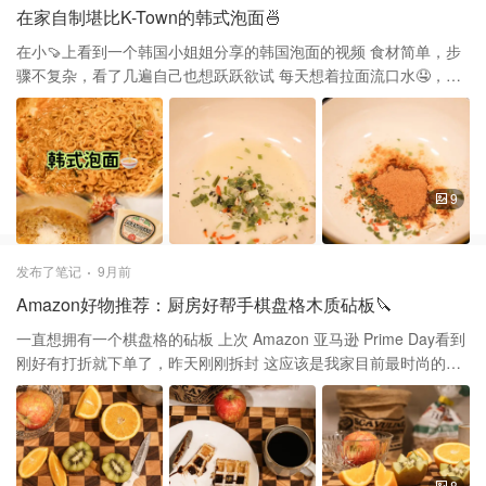
的温暖也有冬日的寒冷 今天的拉花拿铁也像树叶的形状 这顿Brunch
在家自制堪比K-Town的韩式泡面🍜
秋天浓度Max 抹茶乳酪酱的魅力还在于它的百变搭配 可以涂在吐司
是早晨最治愈的味道 淋在蛋糕卷上或做戚风蛋糕的夹层 也可作为抹
在小🍠上看到一个韩国小姐姐分享的韩国泡面的视频 食材简单，步
茶拿铁的topping 瞬间可以提升甜点的格调 一勺抹茶酱，一份好心
骤不复杂，看了几遍自己也想跃跃欲试 每天想着拉面流口水🤤，毕
情💚
竟自己也是Ramen胃 昨天用上了我的小黄珐琅锅，做了心中的美味
美锅配美面快乐似神仙～💕 🧄食材 泡面🍜最好是韩国方便面
Parmesan Cheese🧀 鸡蛋🥚 蒜泥 橄榄油 番茄酱 水 黄油 🍲步骤 ❶
开火先在锅里倒入适量橄榄油 ❷把泡面干菜包到入锅中加新鲜
Basil（我家没有，加的Parsley）辣椒包，加蕃茄酱，翻炒 ❸倒入2
9
cup水小火煮 ❹同时蛋黄蛋清分开，把蛋黄加入cheese碎 （原版里
是这种Parmigiano Reggiano，我没有就放了Parsamen） ❺这时候
汤汁变浓稠加入泡面，煮的稍微变软后 舀出一点汤到有cheese的蛋
发布了笔记
9月前
黄里搅匀 ❻泡面里倒入蛋白拌匀 ❼再倒入蛋黄cheese酱搅拌 ❽用
Amazon好物推荐：厨房好帮手棋盘格木质砧板🔪
擦丝器用蒜擦蒜末，cheese擦出cheese碎入锅 ❾最后出锅前倒入一
些橄榄油，一小块黄油🧈即可 ParmesanCheese是在 Costco 买
一直想拥有一个棋盘格的砧板 上次 Amazon 亚马逊 Prime Day看到
的，十刀蛮大一块 擦丝器双立人这款是在Bloomingdales入的 之前
刚好有打折就下单了，昨天刚刚拆封 这应该是我家目前最时尚的砧
买来是为了做巧克力碎没想到做cheese碎派上用场 这次是第一次试
板了 砧板大小是16.5”X11.6”，厚度没想象的厚 只有0.8”，买的时候
做韩式，除了到最后没汤变成拌面 总体来说非常成功，劲道的面条
没仔细看介绍 如果厚点就更完美了，但是也会增加其重量 这款木制
有浓浓的cheese味 喜欢吃泡面的都一定要试试看，让你的拉面也升
砧板由坚固耐用的金合欢木和橡胶木制成 家里有很多棋盘格设计的
个级
东西 托盘，坐垫，手拿包，现在又多了一个放在厨房的 它会为厨房
增添了一抹亮丽的风景 打开盒子的时候看到卡片上的一堆食物都特
8