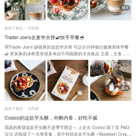
油…） ☕️过程 ❶提前一天晚上把吐司用牛奶浸泡在一个密闭容器里
9
冷藏 ❷第二天牛奶用滤网过滤到杯子里 ❸用咖啡机萃取意式浓缩时
把杯子靠近手柄接咖啡液 一杯带有麦香的白吐司Dirty就做好了 没另
加糖，咖啡也没有特别苦 放置了一晚会汲取一点吐司的香甜 是微甜
发布了笔记
10月前
与苦香的平衡，温柔和强烈的交织 用牛奶浸泡过的法式吐司也好吃
Trader Joe's全麦华夫饼🧇快手早餐🥣
😋 为了消耗吐司我又做了French Toast，用时不超过10分钟 ❶一颗
鸡蛋搅拌均匀，加入牛奶完全混合 ❷把吐司两面都完全蘸满牛奶鸡
用Trader Joe's 缺德舅的这款华夫饼 可以分分钟做出健康美味早餐
蛋液 ❸平底锅放入黄油，微热加入吐司，双面煎至金黄出锅备用
🧇 舅舅家的冰柜里有很多来自不同国家的冷冻食品 主菜，主食，小
❹Topping加whipping Cream自己喜欢的水果最后撒糖粉 在家轻松
食，甜品… 非常适合现在快节奏的生活 每次去都会买点放在冰箱里
做出百吃不厌的法式早餐：French Toast 舅舅家Hot Dog Buns华丽
囤着 宫保鸡丁，小笼包，葱油饼都是必备清单 这次还多抱回来一盒
变身蓬松柔软French Toast🍞💕 Costco给的减脂漂亮饭 上班族早餐
华夫饼 看ta的材料是Whole Grain 不含反式脂肪酸，含有膳食纤维
🍳，French Toast🍞🧈🍓
而且盒子上的图片也非常吸引人 没想到今天早上几分钟的时间 就做
出卖家秀的样子甚至还多了一种水果 先把想要的topping（水果）洗
9
好晾干 这个waffle有两种加工方式 一种是面包机一种是用Oven 我
选择了第一种最省时省事的 Smeg 面包机2档按下去等着自动弹起
基本上就变味外酥里嫩的waffle了 上面放上一小块黄油🧈 顺便也消
发布了笔记
10月前
耗了家里冰箱里的水果 趁热享用，能吃出脆脆的口感 还能用本身的
Costco的这款芋头酥，外酥内香，好吃不腻
温度把黄油融化 每三片含有8g糖，其中5克是添加 因为没有再额外
加syrup吃不出特别甜的味道 只有全麦的香和水果的天然果糖 如果
我真的希望这款芋头酥不是季节限定～ 上次去 Costco 除了买 P&G
想加调味，最好使用天然浆果 少量枫糖浆或蜂蜜，避免高糖酱料 除
宝洁 还收获了一大堆零食，其中包括这盒芋头酥 ⭐️Madelein Crystal