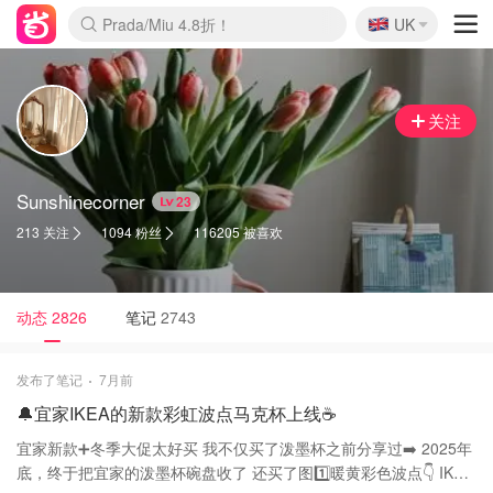
🇬🇧
啥？必胜客披萨5折！
UK
麦卢卡蜂蜜夏促！个位数！
Prada/Miu 4.8折！
关注
Sunshinecorner
23
213 关注
1094 粉丝
116205 被喜欢
动态
2826
笔记
2743
发布了笔记
7月前
🔔宜家IKEA的新款彩虹波点马克杯上线☕️
宜家新款➕冬季大促太好买 我不仅买了泼墨杯之前分享过➡️ 2025年
底，终于把宜家的泼墨杯碗盘收了 还买了图1️⃣暖黄彩色波点👇 IKEA