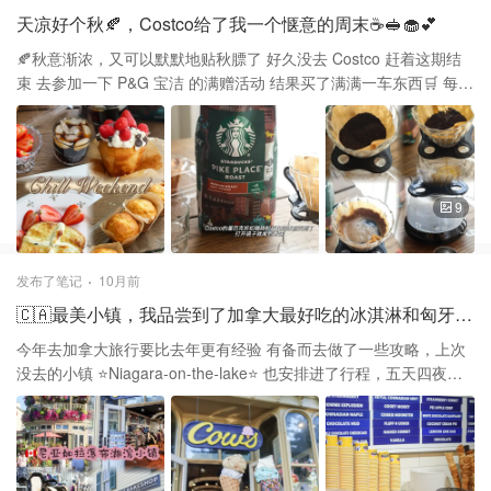
外活动 山脚有免费的地图🗺️，和Trail的的路线 路上会不时会看到有
天凉好个秋🍂，Costco给了我一个惬意的周末☕️🥪🧁💕
白色油漆树的指引 也会看到从101到118的路牌 这不是一个循环可
以从原点走回原点的路线 而是从蜿蜒崎岖的山路下到另一个公路的
🍂秋意渐浓，又可以默默地贴秋膘了 好久没去 Costco 赶着这期结
步道 有时山坡比较陡峭好在都有建好的阶梯 和来来往往上山下山的
束 去参加一下 P&G 宝洁 的满赠活动 结果买了满满一车东西🛒 每次
人，可以跟着一起走 有好多抱着小Baby一起爬的父母 真羡慕他们这
逛Costco理智都会暂时掉线 还好有这些美食，给了我生活的调味剂
么小就已经登高望远了 建议穿适合山地徒步的鞋子 因为地面可能有
让平时忙碌的日子多了几分期待与欢喜 第一次看到“Corn Muffin” 8
陡坡和碎石 带水和零食，路线中间没服务设施 公园的对面是一片大
个一盒 $6.99 喜欢吃corn bread的宝子们可以无脑冲 用Whipping
海和零星的船只 爬完山坐在海边🏝️放放空再返回也是不错的选择
Cream和水果就可以DIY成纸杯蛋糕 还可以加一点chocolate chips
Starbucks 星巴克 的Ground Coffee打折 一大包只要$11，平时不想
9
打开咖啡机 就直接用它分分钟来做个手冲咖啡 既省事省时，又更健
康，因为油脂被过滤掉 很适合做冰美式或热美式☕️ 法式吐司🍞基本
上每次去都会买 Brioche是含有更多鸡蛋和黄油的面包 所以比普通
发布了笔记
10月前
三明治更加柔软一些 前几天在shoprite买了几盒奶油芝士 把咸口的
🇨🇦最美小镇，我品尝到了加拿大最好吃的冰淇淋和匈牙利🇭🇺国民美食烟囱面包
香葱和洋葱口味和它配一起还蛮好吃 烤前浇全蛋液的时候建议垫筷
子下面配大碗 逐次慢慢加蛋液铺在面包上，等面包吸收的差不多 转
今年去加拿大旅行要比去年更有经验 有备而去做了一些攻略，上次
移到空气炸锅里325度不超过5分钟 烤出来外酥里面柔软，奶油芝士
没去的小镇 ⭐️Niagara-on-the-lake⭐️ 也安排进了行程，五天四夜在
没有全铺 吃起来不腻，配点水果在盘子里，更增加颜值 美食是我快
瀑布旁边住了两晚 第三天下午出发去多伦多 刚好路过这个小镇，这
乐的源泉，是我生活中的小确幸💕
里充满了异域风情 有好多特色小店，错过了有名的下午茶 还好打卡
了其他两家想去的 推荐这两家特别好吃😋的小店 一个是Cow's冰淇
淋🍦 📍 44 Queen St Niagara-on-the-Lake ON L0S 1J0 Canada