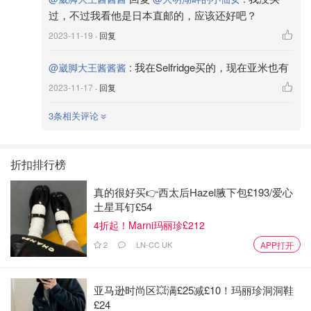
过，不过我看他是日本直邮的，应该还好吧？
2023-11-19
· 回复
:
我在Selfridge买的，现在亚米也有
@崴脚大王酱酱酱
2023-11-17
· 回复
3条相关评论
折扣排行榜
真的很好买👉西太后Hazel腋下包£193/爱心
土星耳钉£54
4折起！Marni玛丽珍£212
2
LN-CC UK
APP打开
亚马逊时尚区💥满£25减£10！玛丽珍洞洞鞋
£24