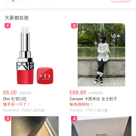
大家都在抢
1
2
£6.00
£68.85
£32.00
£135.00
Dior 红管口红
Camper 卡西米拉 女士鞋子
随手买一只了！
银色很特别！
Escentual
2048人感兴趣
Camper
1759人感兴趣
3
4