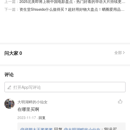
上一篇：
2025北美即将上映中国电影盘点 - 热门好看的华语大片持续更新 - 12月最新
下一篇：
资生堂Shiseido什么值得买？超好用好物大盘点！晒圈爱用品等你Pick~
问大家
0
全部
评论
打开App写评论
大明湖畔的小仙女
在哪里买啊
2023-11-17
· 回复
回复
:
我没买
@崴脚大王酱酱酱
@大明湖畔的小仙女