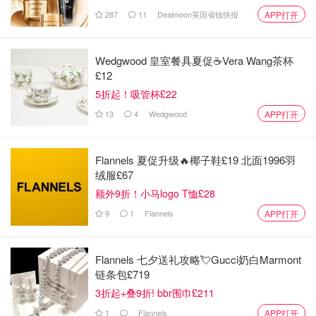
287
11
Dealmoon英国省钱快报
APP打开
Wedgwood 皇室餐具夏促☕️Vera Wang茶杯
£12
5折起！吸管杯£22
13
4
Wedgwood
APP打开
Flannels 夏促升级🔥椰子鞋£19 北面1996羽
绒服£67
额外9折！小马logo T恤£28
9
1
Flannels
APP打开
Flannels 七夕送礼攻略💘Gucci奶白Marmont
链条包£719
3折起+叠9折! bbr围巾£211
1
Flannels
APP打开