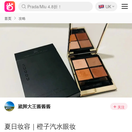
🇬🇧
Prada/Miu 4.8折！
UK
麦卢卡蜂蜜夏促！个位数！
啥？必胜客披萨5折！
首页
攻略
崴脚大王酱酱酱
关注
夏日妆容｜橙子汽水眼妆