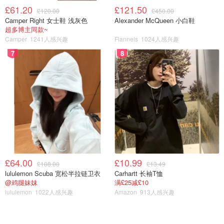
£61.20
£121.50
£120.00
£450.00
Camper Right 女士鞋 浅灰色
Alexander McQueen 小白鞋
超多博主同款~
Camper
1241人感兴趣
Flannels
1024人感兴趣
7
8
£64.00
£10.99
£108.00
£13.49
lululemon Scuba 宽松半拉链卫衣
Carhartt 长袖T恤
@鸡腿妹妹
满£25减£10
lululemon
1022人感兴趣
Amazon
913人感兴趣