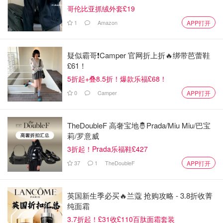
哥伦比亚抓绒外套£19
1
Amazon
APP打开
疑似霸哥❗️Camper 官网折上折🔥绑带芭蕾鞋
£61！
5折起+叠8.5折！爆款乐福£68！
0
Camper
APP打开
TheDoubleF 高奢宝地🤴Prada/Miu Miu/巴宝
莉/罗意威
3折起！Prada乐福鞋£427
37
1
TheDoubleF
APP打开
英国新生季必买🔥兰蔻 抢购攻略 - 3.8折收菁
纯面霜
3.7折起！£31收£110百肽面霜套装