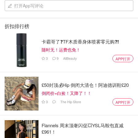
打开App写评论
折扣排行榜
卡霸哥了❓TF木质香身体喷雾零元购❓❗
随时无！运费也免！
3
9
AllBeauty
APP打开
£50封顶💰Hip 倒闭大清仓！阿迪德训鞋£20
倒闭价=白捡！又降了！！
3
The Hip Store
APP打开
Flannels 周末顶奢闪促💥YSL马鞍包直减
£961！