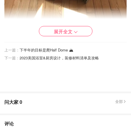
展开全文
上一篇：
下半年的目标是爬Half Dome 🏔️
😂 话说登船之前 说一下我带了什么东西呢…… 衣服一定要
下一篇：
2023美国浴室&厨房设计，装修材料清单及攻略
多带一点 我们是带了8套 一天一套 要带一套纯白的正装偶
有Party 拖鞋🩴要带 牙刷🪥牙膏要带（我还带了护发素） 自
己的护肤品 面膜 化妆品 要带两套泳衣🩱 可以泡温泉 可以
游泳🏊 还要带小饰品 零钱💰 嗯…… 防水袋潜水套 就这些
吧🤪🤪🤪
问大家
0
全部
评论