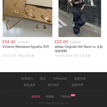
是是镶在玻璃的里面 是拿不出来哒😂😂😂 很多人打卡拍照
📷 终于这会没有人啦 拍一张留念啦🎬🎬🎬
£54.40
£20.00
£170.00
£100.00
Vivienne Westwood Agnatha 耳环
adidas Originals Adi Racer Lo 女款
绿休闲鞋
LN-CC UK
598人感兴趣
The Hip Store
587人感兴趣
联系我们
黑五
InRewards
饭团外卖
隐私条款
用户协议
版权声明
触屏版
电脑版
下载App
2017©dealmoon.co.uk