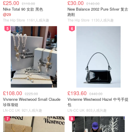
£25.00
£30.00
£110.00
£140.00
Nike Total 90 女款 黑色
New Balance 2002 Pure Silver 复古
@29
跑鞋
The Hip Store
1161人感兴趣
The Hip Store
1130人感兴趣
5
6
£108.00
£193.60
£225.00
£440.00
Vivienne Westwood Small Claude
Vivienne Westwood Hazel 中号手提
珍珠项链
包
LN-CC UK
921人感兴趣
LN-CC UK
803人感兴趣
7
8
穿上的重要‼️景点来啦 施华洛世奇水晶铺成的旋转楼梯 实物
很闪 拍照技术有限😂😂😂 替你们看了水晶很大颗 很闪 但