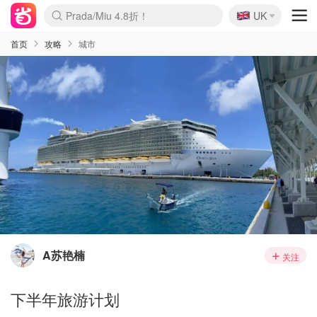
🇬🇧
Prada/Miu 4.8折！
UK
麦卢卡蜂蜜夏促！个位数！
啥？必胜客披萨5折！
首页
攻略
城市
A苏艳楠
关注
下半年旅游计划