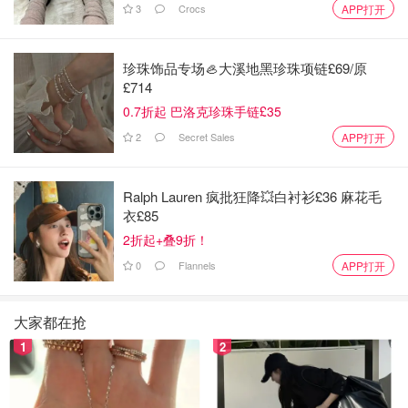
看海啦 看海啦 看海啦😍😍😍 小风吹着很惬意呀🥳🥳🥳 我
3
Crocs
APP打开
说我看了两个小时的海你们信嘛……🤪🤪🤪
珍珠饰品专场🦪大溪地黑珍珠项链£69/原
£714
0.7折起 巴洛克珍珠手链£35
2
Secret Sales
APP打开
Ralph Lauren 疯批狂降💥白衬衫£36 麻花毛
衣£85
2折起+叠9折！
0
Flannels
APP打开
大家都在抢
1
2