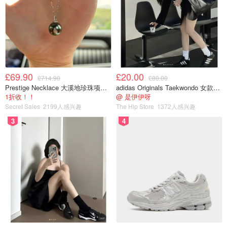
£69.90
£20.00
£714.90
£80.00
Prestige Necklace 大溪地珍珠项链 10-11mm
adidas Originals Taekwondo 女款黑色运动鞋
1折收！！
@ 是伊伊呀
激动的心颤抖的手 第一晚太激动没有睡着 起来看个海上日
Secret Sales
2199人感兴趣
The Hip Store
1372人感兴趣
出🌅吧 太美了🥰🥰🥰 第一次看日出🌅简直太浪漫了💕🌹🌹
3
4
🌹 我要留个纪念 我也是看过日出的人了😘😘😘