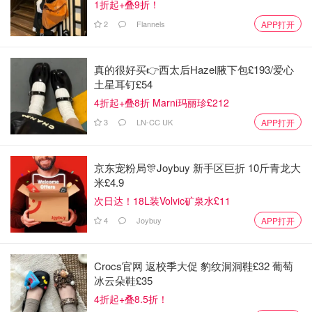
1折起+叠9折！
上船啦 这是我们房间 还有个大阳台 可以坐在阳台看海 吹风
2
Flannels
APP打开
😚😚😚 床是双人床 我们为了都睡好觉 就交服务员帮我们把
床给分成两个单人床了 图片忘照了😅😅😅
真的很好买👉西太后Hazel腋下包£193/爱心
土星耳钉£54
4折起+叠8折 Marni玛丽珍£212
3
LN-CC UK
APP打开
京东宠粉局🎊Joybuy 新手区巨折 10斤青龙大
米£4.9
次日达！18L装Volvic矿泉水£11
4
Joybuy
APP打开
Crocs官网 返校季大促 豹纹洞洞鞋£32 葡萄
冰云朵鞋£35
4折起+叠8.5折！