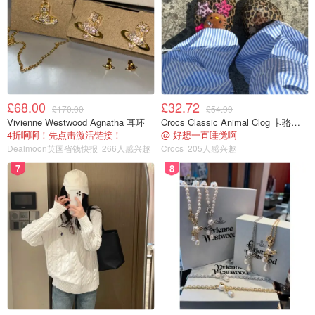
£68.00
£32.72
£170.00
£54.99
Vivienne Westwood Agnatha 耳环
Crocs Classic Animal Clog 卡骆驰动物印花洞洞鞋
4折啊啊！先点击激活链接！
@ 好想一直睡觉啊
Dealmoon英国省钱快报
266人感兴趣
Crocs
205人感兴趣
7
8
下半年入场券
DIY蛋糕