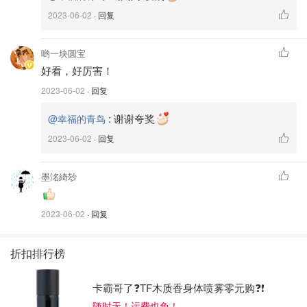
2023-06-02
· 回复
哟一块圆宝
好看，好厉害！
2023-06-02
· 回复
:
谢谢夸奖
@幸福的青鸟
🥕蛋糕体
2023-06-02
· 回复
食材：
墨洺綺玅
牛奶，玉米油各55克，糖50克，低筋面粉60克，鸡蛋4个，
柠檬汁3克
2023-06-02
· 回复
做法：
折扣排行榜
1⃣️蛋黄糊-牛奶➕玉米油搅拌乳化，筛入低筋面粉，Z字形搅
拌，最后加入蛋黄搅拌均匀
卡霸哥了❓TF木质香身体喷雾零元购❓❗
随时无！运费也免！