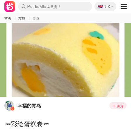
🇬🇧
Prada/Miu 4.8折！
UK
麦卢卡蜂蜜夏促！个位数！
啥？必胜客披萨5折！
首页
攻略
美食
幸福的青鸟
关注
🥕彩绘蛋糕卷🥕