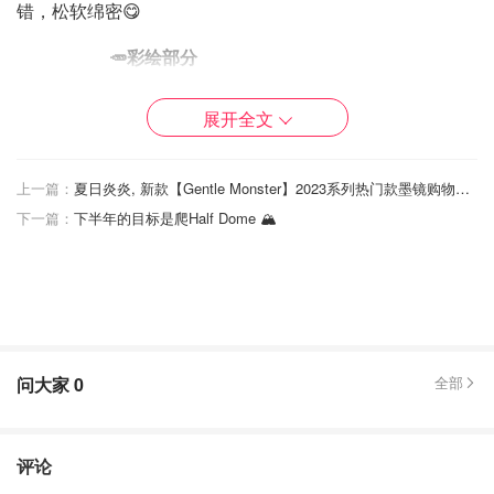
错，松软绵密😋
🥕彩绘部分
食材：
展开全文
黄油20克，蛋清20克，糖粉20克，低筋面粉20克
上一篇：
夏日炎炎, 新款【Gentle Monster】2023系列热门款墨镜购物攻略
做法：
下一篇：
下半年的目标是爬Half Dome 🏔️
1⃣️软化黄油➕糖粉搅拌均匀，分3-4次加入室温的蛋清搅
拌，最后加入过筛的低筋面粉拌匀
2⃣️调色后装入裱花袋，照着图案描，送入冰箱冷冻半小时
问大家
0
全部
评论