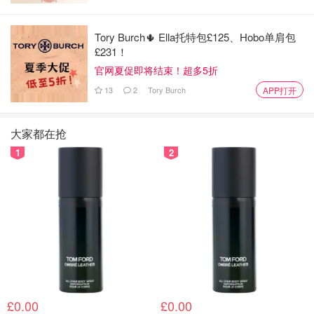
泡，送入预热好的烤箱302度烤30分钟
🥕
内馅
Tory Burch🌵 Ella托特包£125、Hobo单肩包
£231！
食材：芒果，奶油200克，糖粉15克
官网夏促即将结束！超多5折
13
2
Tory Burch
做法：芒果切块，奶油➕糖粉搅打至8-9分（盆侧立不太流
APP打开
动）
大家都在抢
🥕
组合
1
2
蛋糕体切去四边，薄薄的一层奶油，在靠近自己的一边奶油
多一些放上芒果粒，再盖一层奶油，利用擀面杖慢慢的卷起
油纸，蛋糕片向前卷，最后用油纸包紧蛋糕卷送冰箱冷藏1
小时
£0.00
£0.00