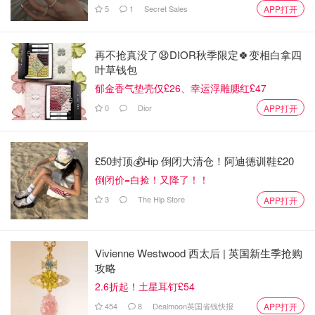
5
1
Secret Sales
APP打开
再不抢真没了😧DIOR秋季限定🍀变相白拿四
叶草钱包
郁金香气垫壳仅£26、幸运浮雕腮红£47
0
Dior
APP打开
£50封顶💰Hip 倒闭大清仓！阿迪德训鞋£20
倒闭价=白捡！又降了！！
3
The Hip Store
APP打开
Vivienne Westwood 西太后 | 英国新生季抢购
攻略
2.6折起！土星耳钉£54
3⃣️混合蛋黄和蛋白糊，轻轻的倒入方形烤盘，震出大气
454
8
Dealmoon英国省钱快报
APP打开