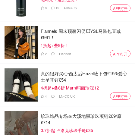
2⃣️蛋白糊-蛋清➕柠檬汁用中高速打出大鱼眼泡后分3-4次加
8
15
AllBeauty
APP打开
糖，最后一次加糖后改低速打出大弯钩
Flannels 周末顶奢闪促💥YSL马鞍包直减
£961！
1折起+叠9折！
2
Flannels
APP打开
真的很好买👉西太后Hazel腋下包£193/爱心
土星耳钉£54
4折起+叠8折 Marni玛丽珍£212
4
LN-CC UK
APP打开
珍珠饰品专场🦪大溪地黑珍珠项链£69/原
£714
0.7折起 巴洛克珍珠手链£35