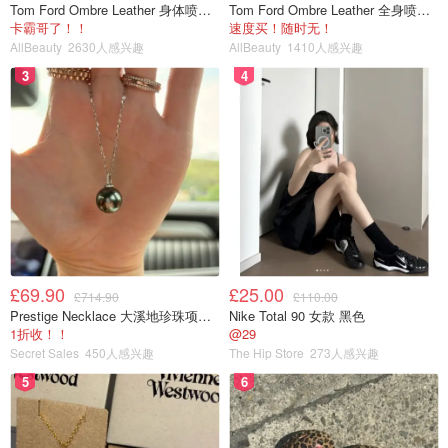
Tom Ford Ombre Leather 身体喷雾 150ml
Tom Ford Ombre Leather 全身喷雾 150ml
卡霸哥了！！
速度买！随时无！
AllBeauty
2630人感兴趣
AllBeauty
1410人感兴趣
3
4
£69.90
£25.00
£714.90
£110.00
Prestige Necklace 大溪地珍珠项链 10-11mm
Nike Total 90 女款 黑色
1折收！！
@29
Secret Sales
450人感兴趣
The Hip Store
273人感兴趣
5
6