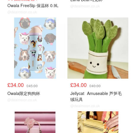
Owala FreeSip 保温杯 0.9L
@dealmoon.co.uk
@dealmoon.co.uk
£34.00
£34.00
£45.00
£40.00
Owala限定狗狗杯
Jellycat
Amuseable 芦笋毛
绒玩具
@dealmoon.co.uk
@dealmoon.co.uk