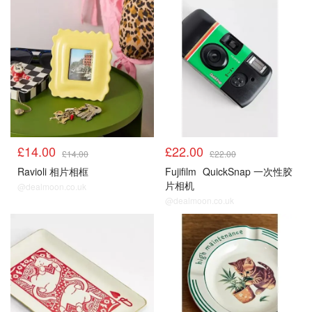
£14.00
£22.00
£14.00
£22.00
Ravioli 相片相框
Fujifilm
QuickSnap 一次性胶
片相机
@dealmoon.co.uk
@dealmoon.co.uk