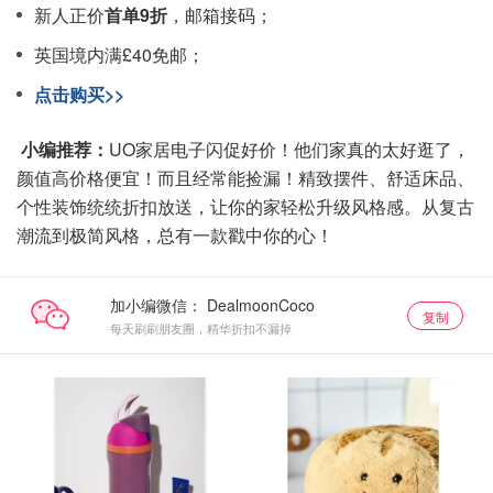
新人正价
首单9折
，邮箱接码；
英国境内满£40免邮；
点击购买>>
小编推荐：
UO家居电子闪促好价！他们家真的太好逛了，
颜值高价格便宜！而且经常能捡漏！精致摆件、舒适床品、
个性装饰统统折扣放送，让你的家轻松升级风格感。从复古
潮流到极简风格，总有一款戳中你的心！
加小编微信：
复制
每天刷刷朋友圈，精华折扣不漏掉