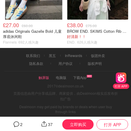
£27.00
£38.00
£60.00
£75.00
adidas Originals Gazelle Bold 儿童
BROW END. SKIMS Cotton Rib 长款背心连衣裙 薄荷绿
厚底休闲鞋
好清新！！
Flannels
692人感兴趣
END.
626人感兴趣
联系我们
黑五
InRewards
饭团外卖
隐私条款
用户协议
版权声明
触屏版
电脑版
下载App
2017©dealmoon.co.uk
打开 APP
页面信息由用户分享或品牌、商家提供，由Dealmoon核实后发布折
扣广告
Dealmoon may get paid by brands or deals when user buy
through links
立即购买
2
37
打开 APP