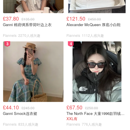
£37.80
£121.50
£135.00
£450.00
Ganni 棉府绸系带荷叶边上衣
Alexander McQueen 厚底小白鞋
Flannels
2270人感兴趣
Flannels
1112人感兴趣
3
4
£44.10
£67.50
£245.00
£250.00
Ganni Smock连衣裙
The North Face 大童1996款羽绒夹克
XXL有
Flannels
833人感兴趣
Flannels
776人感兴趣