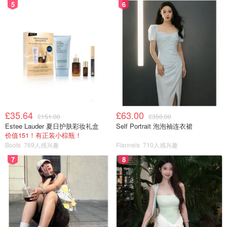
5
6
£35.64
£63.00
£151.00
£350.00
Estee Lauder 夏日护肤彩妆礼盒
Self Portrait 泡泡袖连衣裙
价值151！有正装小棕瓶！
Boots
769人感兴趣
Flannels
710人感兴趣
7
8