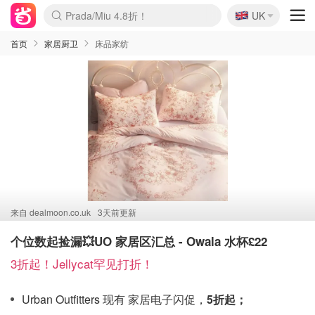
🇬🇧
Prada/Miu 4.8折！
UK
麦卢卡蜂蜜夏促！个位数！
啥？必胜客披萨5折！
首页
家居厨卫
床品家纺
来自
dealmoon.co.uk
3天前更新
个位数起捡漏💥UO 家居区汇总 - Owala 水杯£22
3折起！Jellycat罕见打折！
Urban Outfitters 现有 家居电子闪促，
5折起；