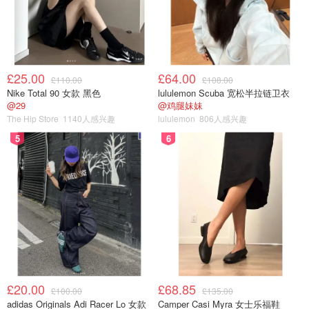
£25.00
£64.00
£110.00
£108.00
Nike Total 90 女款 黑色
lululemon Scuba 宽松半拉链卫衣
@29
@鸡腿妹妹
The Hip Store
1140人感兴趣
lululemon
806人感兴趣
5
6
£20.00
£68.85
£100.00
£135.00
adidas Originals Adi Racer Lo 女款
Camper Casi Myra 女士乐福鞋