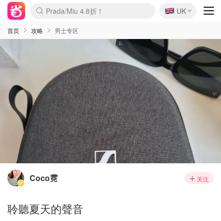
🇬🇧
Prada/Miu 4.8折！
UK
麦卢卡蜂蜜夏促！个位数！
啥？必胜客披萨5折！
首页
攻略
男士专区
Coco霓
关注
聆聽夏天的聲音