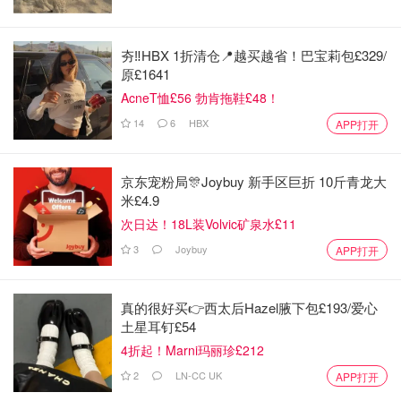
夯‼️HBX 1折清仓📍越买越省！巴宝莉包£329/
原£1641
AcneT恤£56 勃肯拖鞋£48！
14
6
HBX
APP打开
京东宠粉局🎊Joybuy 新手区巨折 10斤青龙大
米£4.9
次日达！18L装Volvic矿泉水£11
3
Joybuy
APP打开
真的很好买👉西太后Hazel腋下包£193/爱心
土星耳钉£54
4折起！Marni玛丽珍£212
2
LN-CC UK
APP打开