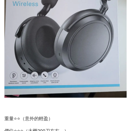
重量⭐️⭐️（意外的輕盈）
價位⭐️⭐️⭐️（大概200刀左右↔️）