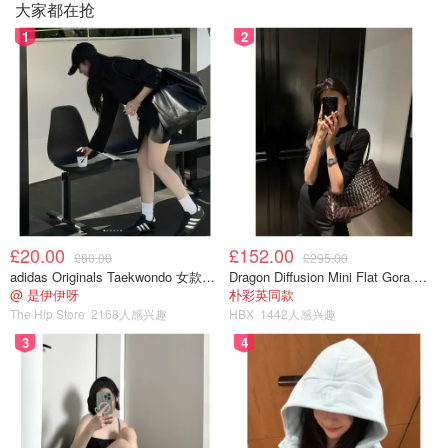
大家都在抢
1
2
£20.00
£152.00
£80.00
£295.00
adidas Originals Taekwondo 女款黑色运动鞋
Dragon Diffusion Mini Flat Gora 深棕色手提包
@ 是伊伊呀
朴彩英同款
The Hip Store
2168人感兴趣
HBX
1442人感兴趣
3
4