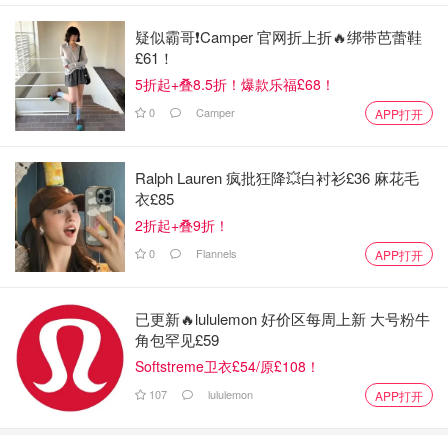
疑似霸哥❗️Camper 官网折上折🔥绑带芭蕾鞋
£61！
5折起+叠8.5折！爆款乐福£68！
0
Camper
APP打开
Ralph Lauren 疯批狂降💥白衬衫£36 麻花毛
衣£85
2折起+叠9折！
0
Flannels
APP打开
已更新🔥lululemon 好价区每周上新 大号粉牛
角包罕见£59
Softstreme卫衣£54/原£108！
107
lululemon
APP打开