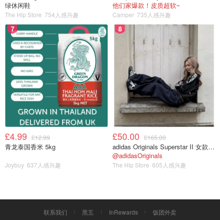
绿休闲鞋
他们家爆款！皮质超软~
The Hip Store
754人感兴趣
Camper
735人感兴趣
7
8
£4.99
£50.00
£12.99
£165.00
青龙泰国香米 5kg
adidas Originals Superstar II 女款串珠休闲鞋 黑色
@adidasOriginals
Joybuy
637人感兴趣
The Hip Store
605人感兴趣
联系我们
黑五
InRewards
饭团外卖