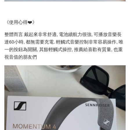
《使用心得❤️》
整體而言 戴起來非常舒適, 電池續航力很強, 可播放音樂長
達60小時, 都無需要充電. 輕觸式音樂控制非常容易操作, 唯
一的按鈕為開關, 其餘輕觸式操控, 推薦給喜歡有質量, 也重
視音值的朋友們