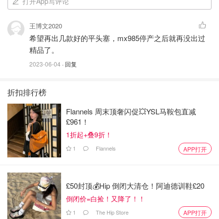
打开App写评论
王博文2020
希望再出几款好的平头塞，mx985停产之后就再没出过
精品了。
2023-06-04
· 回复
折扣排行榜
Flannels 周末顶奢闪促💥YSL马鞍包直减
£961！
1折起+叠9折！
1
Flannels
APP打开
£50封顶💰Hip 倒闭大清仓！阿迪德训鞋£20
倒闭价=白捡！又降了！！
1
The Hip Store
APP打开