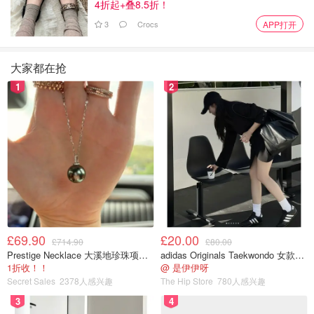
4折起+叠8.5折！
3
Crocs
APP打开
大家都在抢
1
2
£69.90
£20.00
£714.90
£80.00
Prestige Necklace 大溪地珍珠项链 10-11mm
adidas Originals Taekwondo 女款黑色运动鞋
1折收！！
@ 是伊伊呀
Secret Sales
2378人感兴趣
The Hip Store
780人感兴趣
3
4