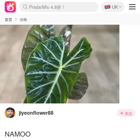
🇬🇧
Prada/Miu 4.8折！
UK
麦卢卡蜂蜜夏促！个位数！
啥？必胜客披萨5折！
首页
攻略
jiyeonflower88
关注
NAMOO