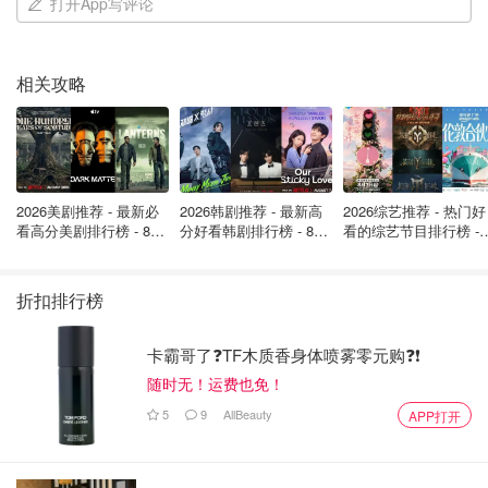
打开App写评论
相关攻略
2026美剧推荐 - 最新必
2026韩剧推荐 - 最新高
2026综艺推荐 - 热门好
看高分美剧排行榜 - 8月
分好看韩剧排行榜 - 8月
看的综艺节目排行榜 - 
最新: 《​​足球教练 》第
最新：丁海寅《我的荒
月最新:《​​伦敦合伙人
四季回归！
糖恋爱 》上线❣️
回归啦
折扣排行榜
卡霸哥了❓TF木质香身体喷雾零元购❓❗
随时无！运费也免！
5
9
AllBeauty
APP打开