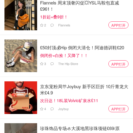
Flannels 周末顶奢闪促💥YSL马鞍包直减
£961！
1折起+叠9折！
2
Flannels
APP打开
£50封顶💰Hip 倒闭大清仓！阿迪德训鞋£20
倒闭价=白捡！又降了！！
3
The Hip Store
APP打开
京东宠粉局🎊Joybuy 新手区巨折 10斤青龙大
米£4.9
次日达！18L装Volvic矿泉水£11
4
Joybuy
APP打开
珍珠饰品专场🦪大溪地黑珍珠项链£69/原