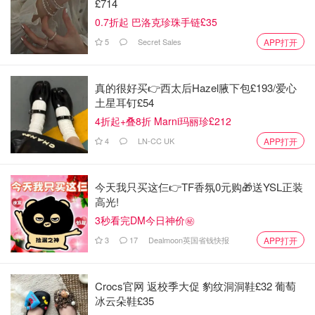
£714
0.7折起 巴洛克珍珠手链£35
5
Secret Sales
APP打开
真的很好买👉西太后Hazel腋下包£193/爱心
土星耳钉£54
4折起+叠8折 Marni玛丽珍£212
4
LN-CC UK
APP打开
今天我只买这仨👉TF香氛0元购🎁送YSL正装
高光!
3秒看完DM今日神价㊙️
3
17
Dealmoon英国省钱快报
APP打开
Crocs官网 返校季大促 豹纹洞洞鞋£32 葡萄
冰云朵鞋£35