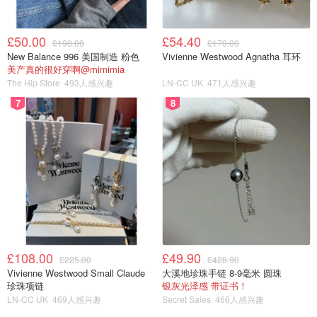
£50.00
£54.40
£190.00
£170.00
New Balance 996 美国制造 粉色
Vivienne Westwood Agnatha 耳环
美产真的很好穿啊@mimimia
The Hip Store
493人感兴趣
LN-CC UK
471人感兴趣
7
8
£108.00
£49.90
£225.00
£428.90
Vivienne Westwood Small Claude
大溪地珍珠手链 8-9毫米 圆珠
珍珠项链
银灰光泽感 带证书！
LN-CC UK
469人感兴趣
Secret Sales
466人感兴趣