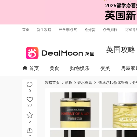
首页
新生攻略
开学季必买
抢好货
点击排行
商家导
英国攻略
首页
美食
购物娱乐
变美
房屋家
攻略首页
彩妆
香水香氛
馥马尔15款试管香，
0
20
5
7