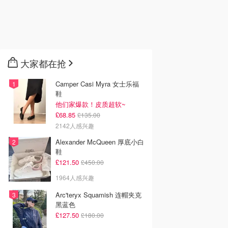
大家都在抢
Camper Casi Myra 女士乐福
鞋
他们家爆款！皮质超软~
£68.85
£135.00
2142人感兴趣
Alexander McQueen 厚底小白
鞋
£121.50
£450.00
1964人感兴趣
Arc'teryx Squamish 连帽夹克
黑蓝色
£127.50
£180.00