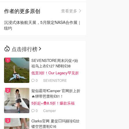
作者的更多原创
查看更多
🇳🇿
新西兰
沉浸式体验航天展，5月限定NASA合作展｜
纽约
点击排行榜
SEVENSTORE周末闪促⚡️始
祖鸟上衣£127 NB鞋£38
低至3折！Our Legacy罕见折
0
SEVENSTORE
疑似霸哥❗️Camper 官网折上折
🔥绑带芭蕾鞋£61！
5折起+叠8.5折！爆款乐福
£68！
0
Camper
Clarks官网 夏促💥玛丽珍£22
镂空芭蕾鞋£16