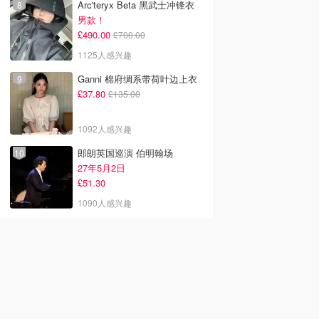
Arc'teryx Beta 黑武士冲锋衣
男款！
£490.00
£700.00
1125人感兴趣
Ganni 棉府绸系带荷叶边上衣
£37.80
£135.00
1092人感兴趣
郎朗英国巡演 伯明翰场
27年5月2日
£51.30
1090人感兴趣