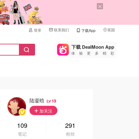
联系我们
英国
登录
下载App
🇺🇸
美国
下载 DealMoon App
体验更多精彩
🇨🇳
中国
🇨🇦
加拿大
🇬🇧
英国
🇩🇪
德国
陆凝晗
13
🇫🇷
加关注
法国
🇮🇹
109
291
意大利
笔记
粉丝
🇦🇺
澳洲