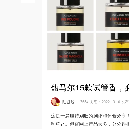
馥马尔15款试管香，
陆凝晗
7654 浏览
2022-10-16 发布
这是一篇胆特别肥的测评和体验分享
种草🌿。但官网上产品太多，分分钟