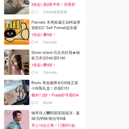
3折起+第2双半价！百搭舒
服！
1
Clarks英国官网
Flannels 本周捡漏王👍阿迪厚
底鞋£27 Self Portrait连衣裙
£63
1折起+叠9折！
0
Flannels
Stone Island 石头岛狂甩🔥袖
标卫衣仅£46/原£180
1折起+叠9折！
0
Flannels
Boots 美妆爆降🚨£35收正装
小棕瓶礼盒！价值£151
额外7.2折！Prada护手霜£34
0
Boots
钢琴诗人🎹郎朗英国巡演 - 曼
城/伯明翰/格拉等6城
早上10点公售！门票£51起