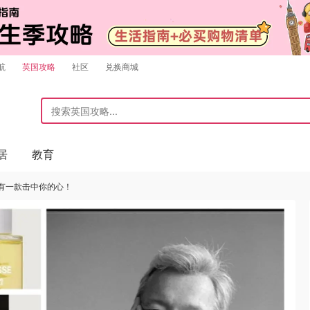
航
英国攻略
社区
兑换商城
居
教育
必有一款击中你的心！