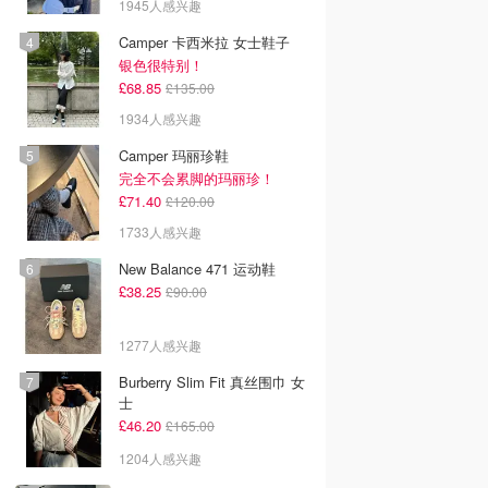
1945人感兴趣
Camper 卡西米拉 女士鞋子
银色很特别！
£68.85
£135.00
1934人感兴趣
Camper 玛丽珍鞋
完全不会累脚的玛丽珍！
£71.40
£120.00
1733人感兴趣
New Balance 471 运动鞋
£38.25
£90.00
1277人感兴趣
Burberry Slim Fit 真丝围巾 女
士
£46.20
£165.00
1204人感兴趣