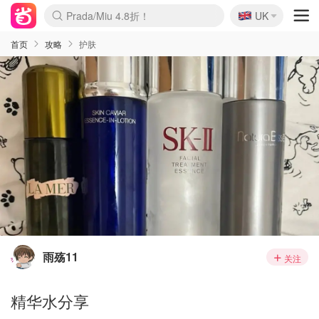
🇬🇧
Prada/Miu 4.8折！
UK
麦卢卡蜂蜜夏促！个位数！
啥？必胜客披萨5折！
首页
攻略
护肤
雨殇11
关注
精华水分享