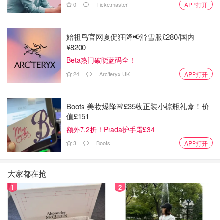
0
Ticketmaster
APP打开
始祖鸟官网夏促狂降📢滑雪服£280/国内
¥8200
Beta热门破晓蓝码全！
24
Arc'teryx UK
APP打开
Boots 美妆爆降🚨£35收正装小棕瓶礼盒！价
值£151
额外7.2折！Prada护手霜£34
3
Boots
APP打开
大家都在抢
1
2