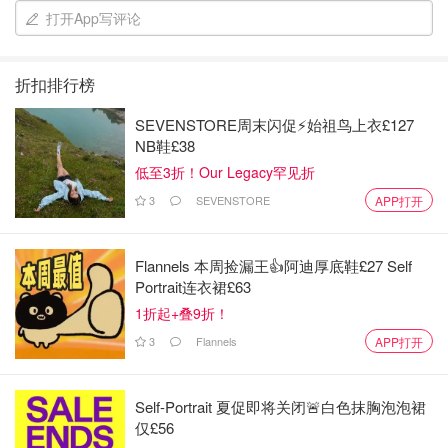
第四款 nature bisse 这是一款西班牙是牌子 我刚刚才使用
打开App写评论
了一个月 我的结论是 我很喜欢。 这款味道很香 如果对香味
敏感的人 可能有一点点的香过头 可是绝对不是难闻的那种
折扣排行榜
哦。 然后这款我觉得我很喜欢的一点 这款是个按压头的一
个设计。这个设计超棒的。 第一次用的时候估量错误 一下
SEVENSTORE周末闪促⚡️始祖鸟上衣£127
子按了3泵 真的是太多了。 延展性超好 。 一泵可以用全
NB鞋£38
脸。 涂完脸还能涂手手的那一种🫣🫣🫣🫣 吸收的话是这种
低至3折！Our Legacy罕见折
感觉： 就是涂上脸 然后呢 等3秒 会感觉脸部微微紧绷。 然
3
SEVENSTORE
APP打开
后紧绷感后 你去摸你的脸感觉一秒吸收进去了。就感觉灰
常的神奇。
Flannels 本周捡漏王👍阿迪厚底鞋£27 Self
总结：总结来说这几款我都灰常的喜欢。 lamer和神仙水是
Portrait连衣裙£63
我会一直回购的。 LP的精华水就用完就可能不会在回购
1折起+叠9折！
了。 Nature Bisse这款就待定吧 。因为我比较喜欢尝试一
3
Flannels
APP打开
些不同的护肤品。
以上就是我的分享，希望你们会喜欢。 谢谢[飞吻R][飞吻R]
[飞吻R][飞吻R][飞吻R]
Self-Portrait 夏促即将关闭🚨白色抹胸泡泡裙
仅£56