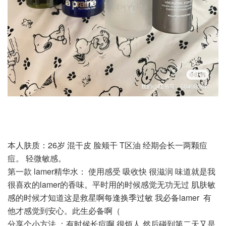
本人肤质：26岁 混干皮 脸颊干 T区油 经期会长一两颗痘
痘。 轻微敏感。
第一款 lamer精华水： 使用感受 吸收快 很滋润 味道就是我
很喜欢的lamer的香味。平时用的时候感觉无功无过 肌肤敏
感的时候才知道这是救星啊每逢换季过敏 我必备lamer 有
他才感觉到安心。此生必备啊（
分享个小方法 ：有时候长痘啊 很烦人 然后碰到第二天又是