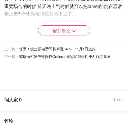
重要场合的时候 前天晚上到时候就可以把lamer的倒在湿敷
棉上敷5分钟 痘痘很快就瘪下去了。
第二款 la prairie精华水 味道比lamer的重 可是也是好闻的味
展开全文
道。 本人对香味不是很敏感。 吸收的话会比lamer快 涂上
去感觉皮肤嫩嫩的像喝饱水的感觉。 可是我发现就是如果
上一篇：
惊呆！波士顿电费即将暴涨64%，11月1日生效...
皮肤状况不好的情况下 涂他并不会有很大的作用 在这个方
下一篇：
辉瑞向FDA申请授权Omicron新冠加强针用于5-11岁儿童
面我还是偏向于lamer。
缺点的话就是：瓶口太大了 很容易倒多 感觉不是很卫生。
在一个就是这个价格的话 让我觉得这个的价格配不上他的
效果，所以这款我是不会在回购的。
第三款：SK2神仙水。 这款就是此生必备的一款。 质地就
是水的质地 味道的话就是很多人说的口水味 可是为了他的
问大家
0
全部
效果 这个小缺点 我可以的。 这款对于我经期时候的痘痘啊
有着很好的控制力。 然后长时间用可以感觉到皮肤是透亮
的。这款我一般都是晚上用 白天用 有点小贵啊[害羞R][害羞
评论
R][害羞R][害羞R][害羞R]