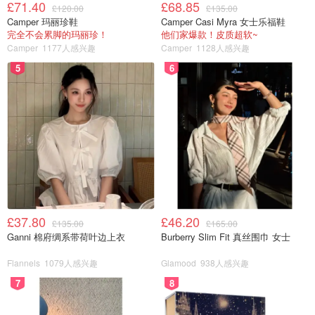
£71.40
£68.85
£120.00
£135.00
Camper 玛丽珍鞋
Camper Casi Myra 女士乐福鞋
完全不会累脚的玛丽珍！
他们家爆款！皮质超软~
Camper
1177人感兴趣
Camper
1128人感兴趣
5
6
£37.80
£46.20
£135.00
£165.00
Ganni 棉府绸系带荷叶边上衣
Burberry Slim Fit 真丝围巾 女士
Flannels
1079人感兴趣
Glamood
938人感兴趣
7
8