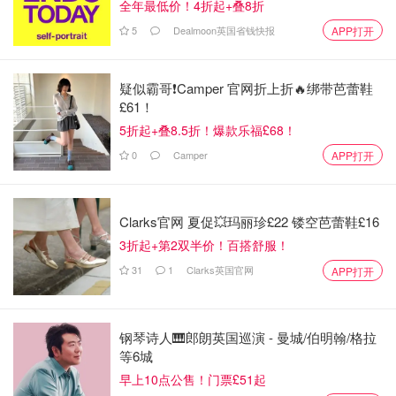
全年最低价！4折起+叠8折
美妆护肤
5
Dealmoon英国省钱快报
APP打开
疑似霸哥❗️Camper 官网折上折🔥绑带芭蕾鞋
£61！
5折起+叠8.5折！爆款乐福£68！
0
Camper
APP打开
Clarks官网 夏促💥玛丽珍£22 镂空芭蕾鞋£16
3折起+第2双半价！百搭舒服！
31
1
Clarks英国官网
APP打开
钢琴诗人🎹郎朗英国巡演 - 曼城/伯明翰/格拉
等6城
早上10点公售！门票£51起