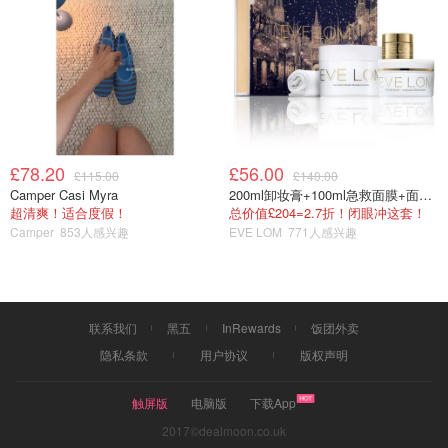
£78.20
£56.00
£115.00
£140.00
Camper Casi Myra
200ml卸妆膏+100ml急救面膜+面霜+洁颜布
超清爽！适合度假！
总价值£204=2.7折！闭眼冲这套！
Camper
853人感兴趣
EVE LOM
771人感兴趣
联系我们
黑五
InRewards
饭团外卖
隐私条款
用户协议
版权声明
触屏版
电脑版
下载App
2017©dealmoon.co.uk