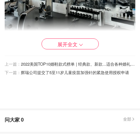
展开全文
上一篇：
2022美国TOP10婚鞋款式榜单 | 经典款、新款...适合各种婚礼风格的婚鞋款式推荐！
下一篇：
辉瑞公司提交了5至11岁儿童疫苗加强针的紧急使用授权申请
周三吃完晚饭，休息一下，心情愉悦地去gym撸铁。我最近
超级喜欢back + triceps超级组，动作顺序是：先来热身，向
前、向后肩部绕环一分钟，手臂开合激活肩部，然后通过
YW伸展找到背部发力感。然后进入正式训练~左右单臂15lb
问大家
0
全部
哑铃划船、单侧5lb双手俯身直臂、40lb坐姿拉背、
10lb*1+15lb*3坐姿直臂、40lb高位下拉、70lb曲臂后撑，