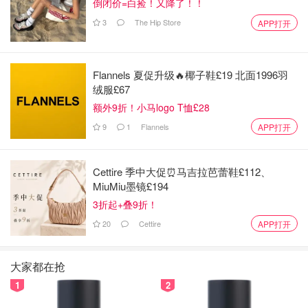
倒闭价=白捡！又降了！！
3
The Hip Store
APP打开
Flannels 夏促升级🔥椰子鞋£19 北面1996羽
绒服£67
额外9折！小马logo T恤£28
9
1
Flannels
APP打开
Cettire 季中大促⏰马吉拉芭蕾鞋£112、
MiuMiu墨镜£194
3折起+叠9折！
20
Cettire
APP打开
大家都在抢
1
2