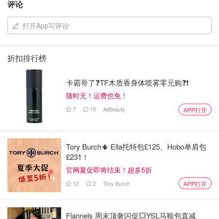
70lb引体向上、器械自重绳索下拉、毛巾俯身YW伸展，分
评论
别4G*15p，背部和三头交替进行，完全不会累~热身到位，
打开App写评论
用正确的肌肉部位发力，第二天酸爽的只有背和三头，肩颈
完全没有问题，不担心斜方肌~最后记得放松肩背胸部。
折扣排行榜
卡霸哥了❓TF木质香身体喷雾零元购❓❗
随时无！运费也免！
7
15
AllBeauty
APP打开
Tory Burch🌵 Ella托特包£125、Hobo单肩包
£231！
官网夏促即将结束！超多5折
12
2
Tory Burch
APP打开
Flannels 周末顶奢闪促💥YSL马鞍包直减