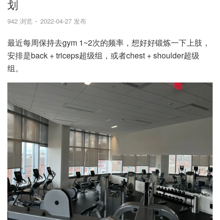
划
942 浏览
2022-04-27 发布
最近每周保持去gym 1~2次的频率，想好好锻炼一下上肢，
安排是back + triceps超级组，或者chest + shoulder超级
组。