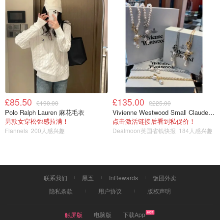
£85.50
£135.00
£190.00
£225.00
Polo Ralph Lauren 麻花毛衣
Vivienne Westwood Small Claude 珍珠项链
男款女穿松弛感拉满！
点击激活链接后看到私促价！
Flannels
200人感兴趣
Dealmoon英国省钱快报
184人感兴趣
联系我们
黑五
InRewards
饭团外卖
隐私条款
用户协议
版权声明
触屏版
电脑版
下载App