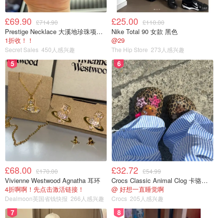
£69.90
£25.00
£714.90
£110.00
Prestige Necklace 大溪地珍珠项链 10-11mm
Nike Total 90 女款 黑色
1折收！！
@29
Secret Sales
450人感兴趣
The Hip Store
273人感兴趣
5
6
如果赶上chest + shoulder训练，我会用同样的动作激活身
体，训练的动作包括：哑铃飞鸟10lb、左右前/侧平举、哑
铃卧推、坐姿推举、钻石卧推、阿诺德推举变式、上斜俯卧
撑、绳索面拉。最后记得放松肩背胸部。
任何运动都要记得结束后拉伸！拉伸！拉伸！重要的事情说
£68.00
£32.72
三遍‼️最后就是养成运动习惯啦，运动多多，才能保持皮肤
£170.00
£54.99
Vivienne Westwood Agnatha 耳环
Crocs Classic Animal Clog 卡骆驰动物印花洞洞鞋
好好哟！
4折啊啊！先点击激活链接！
@ 好想一直睡觉啊
Dealmoon英国省钱快报
266人感兴趣
Crocs
205人感兴趣
7
8
创作新赛季
对抗过敏季