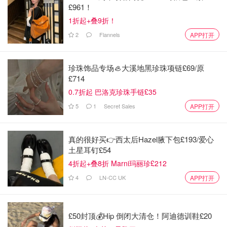
£961！
1折起+叠9折！
2
Flannels
APP打开
珍珠饰品专场🦪大溪地黑珍珠项链£69/原
£714
0.7折起 巴洛克珍珠手链£35
5
1
Secret Sales
APP打开
真的很好买👉西太后Hazel腋下包£193/爱心
土星耳钉£54
4折起+叠8折 Marni玛丽珍£212
4
LN-CC UK
APP打开
£50封顶💰Hip 倒闭大清仓！阿迪德训鞋£20