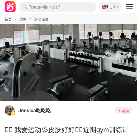
🇬🇧
Prada/Miu 4.8折！
UK
麦卢卡蜂蜜夏促！个位数！
啥？必胜客披萨5折！
首页
攻略
运动保健
Jessica吃吃吃
关注
🏋️‍♀️ 我爱运动💦皮肤好好💆‍♀️近期gym训练计