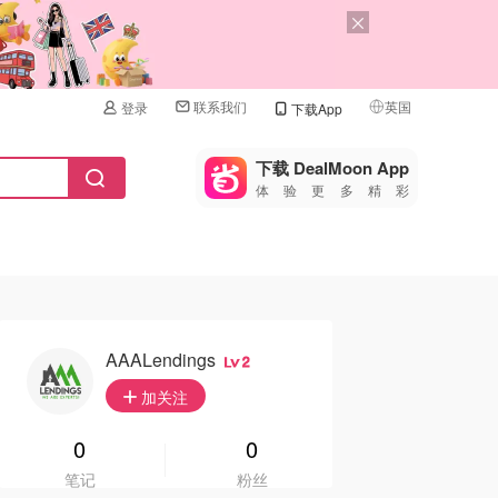
联系我们
英国
登录
下载App
🇺🇸
美国
下载 DealMoon App
体验更多精彩
🇨🇳
中国
🇨🇦
加拿大
🇬🇧
英国
🇩🇪
德国
AAALendings
2
🇫🇷
加关注
法国
🇮🇹
0
0
意大利
笔记
粉丝
🇦🇺
澳洲