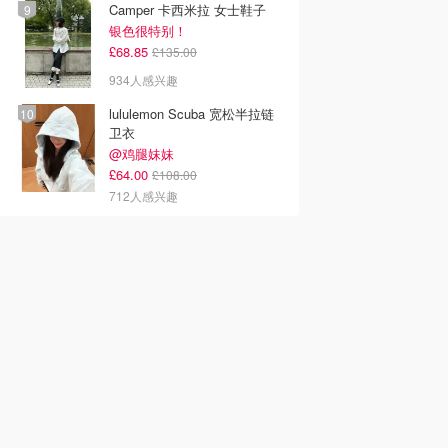
Camper 卡西米拉 女士鞋子
银色很特别！
£68.85
£135.00
934人感兴趣
lululemon Scuba 宽松半拉链
卫衣
@鸡腿妹妹
£64.00
£108.00
712人感兴趣