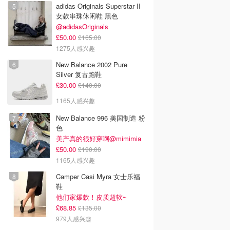
adidas Originals Superstar II
女款串珠休闲鞋 黑色
@adidasOriginals
£50.00
£165.00
1275人感兴趣
New Balance 2002 Pure
Silver 复古跑鞋
£30.00
£140.00
1165人感兴趣
New Balance 996 美国制造 粉
色
美产真的很好穿啊@mimimia
£50.00
£190.00
1165人感兴趣
Camper Casi Myra 女士乐福
鞋
他们家爆款！皮质超软~
£68.85
£135.00
979人感兴趣