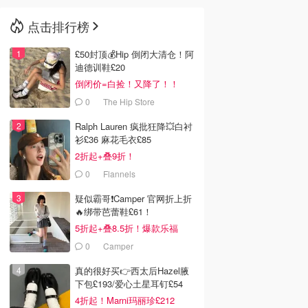
点击排行榜
🇳🇿
新西兰
£50封顶💰Hip 倒闭大清仓！阿
迪德训鞋£20
倒闭价=白捡！又降了！！
0
The Hip Store
Ralph Lauren 疯批狂降💥白衬
衫£36 麻花毛衣£85
2折起+叠9折！
0
Flannels
疑似霸哥❗️Camper 官网折上折
🔥绑带芭蕾鞋£61！
5折起+叠8.5折！爆款乐福
£68！
0
Camper
真的很好买👉西太后Hazel腋
下包£193/爱心土星耳钉£54
4折起！Marni玛丽珍£212