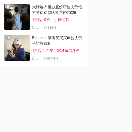
大牌连衣裙抄底价💥拉夫劳伦
衬衫裙£130 CK连衣裙£29！
1折起+9折！小鞠同款
Ganni£88
0
Frasers
Flannels 潮牌买买买🛍️拉夫劳
伦衬衫£38
1折起！巴黎世家沙漏包半价
0
Flannels