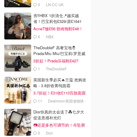
0
LN-CC UK
夯‼️HBX 1折清仓📍越买越
省！巴宝莉包£329/原£1641
AcneT恤£56 勃肯拖鞋£48！
6
HBX
TheDoubleF 高奢宝地🤴
Prada/Miu Miu/巴宝莉/罗意威
3折起！Prada乐福鞋£427
1
TheDoubleF
英国新生季必买🔥兰蔻 抢购攻
略 - 3.8折收菁纯面霜
3.7折起！£31收£110百肽面霜
套装
11
Dealmoon英国省钱快
报
Dior你真的太会送了💑七夕大
促送质感补光灯
📷还是多色可调节的！吊坠唇
蜜£33
0
Dior