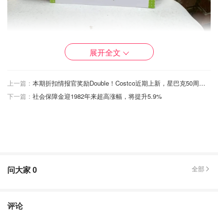
展开全文
上面这本书是教宝贝学基础单词，而且也教宝贝学基本单
上一篇：
本期折扣情报官奖励Double！Costco近期上新，星巴克50周年活动送好礼，盘点商家生日礼，纽约近期sample sale，家庭办公室如何抵税！Dealmoon情报局第24期，折扣、资讯、新品、城市情报一网打尽！
词，让宝贝了解生活，很颜色知识，让宝贝学简单的句子。
下一篇：
社会保障金迎1982年来超高涨幅，将提升5.9%
我觉的很好、宝贝也很喜欢，想推荐一下给大家。
问大家
0
全部
评论