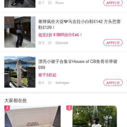
7
Puma
APP打开
享一下
奢牌疯价大促🩶马吉拉小白鞋£142 方头芭蕾
鞋£129！
低至2折🥬BBR丝巾£46！
3
Glamood
APP打开
漂亮小裙子合集👗House of CB鱼骨吊带裙
£69
裙子3折起
0
Selfridges
APP打开
大家都在抢
1
2