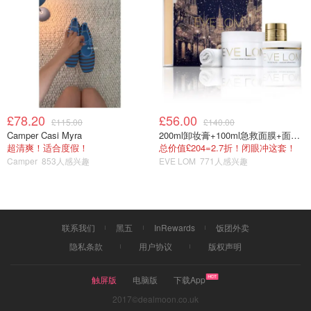
喜欢、和大家分享一下。这些书都是我家宝贝刚刚学习的书
本的作业.谢谢大家，很高兴和大家分享宝贝的学习经验.
11·11种草机
£78.20
£56.00
£115.00
£140.00
Camper Casi Myra
200ml卸妆膏+100ml急救面膜+面霜+洁颜布
超清爽！适合度假！
总价值£204=2.7折！闭眼冲这套！
Camper
853人感兴趣
EVE LOM
771人感兴趣
联系我们
黑五
InRewards
饭团外卖
隐私条款
用户协议
版权声明
触屏版
电脑版
下载App
2017©dealmoon.co.uk