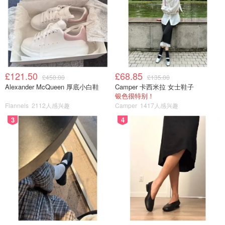
£121.50
£68.85
£450.00
£135.00
Alexander McQueen 厚底小白鞋
Camper 卡西米拉 女士鞋子
这本书是教1到12 的数学，是小朋友学基础知识，我觉的很
银色很特别！
好。我家宝贝也好喜欢。都不用催自己会去写。想和大家推
Flannels
2112人感兴趣
Camper
1417人感兴趣
荐一下，初学入门的宝贝必学秘技
3
4