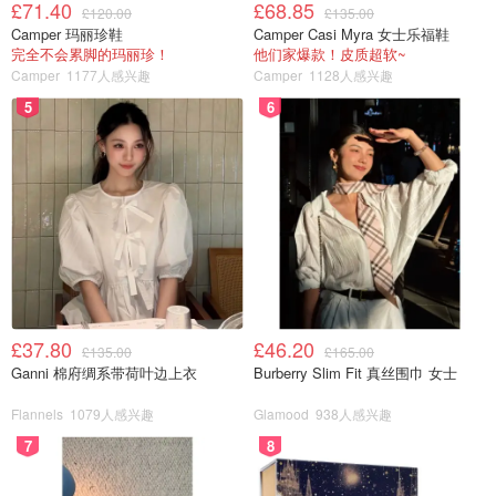
£71.40
£68.85
£120.00
£135.00
Camper 玛丽珍鞋
Camper Casi Myra 女士乐福鞋
完全不会累脚的玛丽珍！
他们家爆款！皮质超软~
Camper
1177人感兴趣
Camper
1128人感兴趣
5
6
£37.80
£46.20
£135.00
£165.00
Ganni 棉府绸系带荷叶边上衣
Burberry Slim Fit 真丝围巾 女士
Flannels
1079人感兴趣
Glamood
938人感兴趣
7
8
最后这本书 ，就是简单的写大、小写ABC，我家宝贝也很