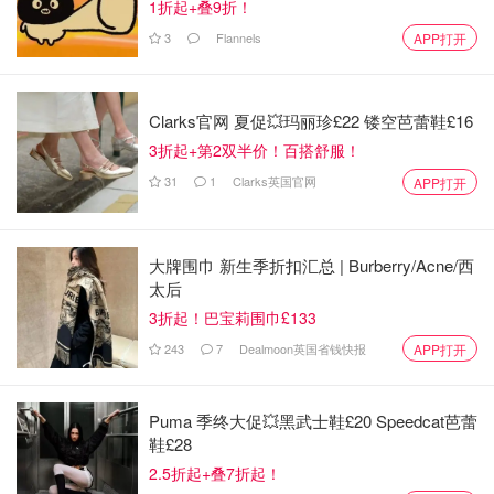
1折起+叠9折！
3
Flannels
APP打开
Clarks官网 夏促💥玛丽珍£22 镂空芭蕾鞋£16
3折起+第2双半价！百搭舒服！
31
1
Clarks英国官网
APP打开
大牌围巾 新生季折扣汇总 | Burberry/Acne/西
太后
3折起！巴宝莉围巾£133
243
7
Dealmoon英国省钱快报
APP打开
Puma 季终大促💥黑武士鞋£20 Speedcat芭蕾
鞋£28
还有这个本书是教数学的书。是教小朋友做数学问答，可以
2.5折起+叠7折起！
提高小朋友的数学兴趣，我家小宝贝很喜欢，可以和大家分