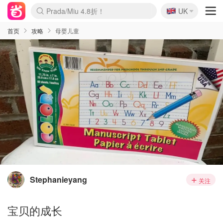
🇬🇧
Prada/Miu 4.8折！
UK
麦卢卡蜂蜜夏促！个位数！
啥？必胜客披萨5折！
首页
攻略
母婴儿童
Stephanieyang
关注
宝贝的成长