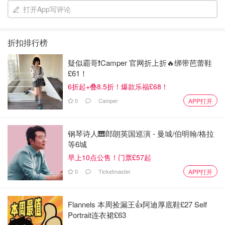
打开App写评论
折扣排行榜
疑似霸哥❗️Camper 官网折上折🔥绑带芭蕾鞋
这本作业本是教小朋友的怎么写abc,.这个是最基本的指导小
£61！
朋友初学写字的入门指导，很适合刚刚开学写字的小朋友。
6折起+叠8.5折！爆款乐福£68！
我家宝贝之前没去学校读书，我都是叫我家宝贝用这个本子
0
Camper
APP打开
练习写abc,所以我家宝贝去学校读书的时候，还好，都会写
了，也会读。所以我想和大家分享我家宝贝的学习本子.
钢琴诗人🎹郎朗英国巡演 - 曼城/伯明翰/格拉
等6城
早上10点公售！门票£57起
0
Ticketmaster
APP打开
Flannels 本周捡漏王👍阿迪厚底鞋£27 Self
Portrait连衣裙£63