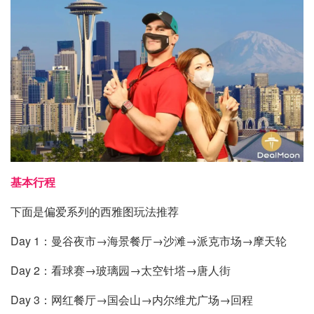
基本行程
下面是偏爱系列的西雅图玩法推荐
Day 1：曼谷夜市→海景餐厅→沙滩→派克市场→摩天轮
Day 2：看球赛→玻璃园→太空针塔→唐人街
Day 3：网红餐厅→国会山→内尔维尤广场→回程