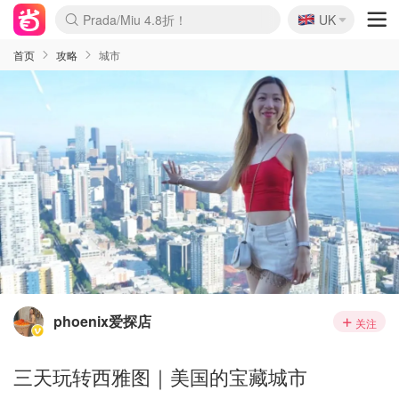
🇬🇧
Prada/Miu 4.8折！
UK
麦卢卡蜂蜜夏促！个位数！
啥？必胜客披萨5折！
首页
攻略
城市
phoenix爱探店
关注
三天玩转西雅图｜美国的宝藏城市