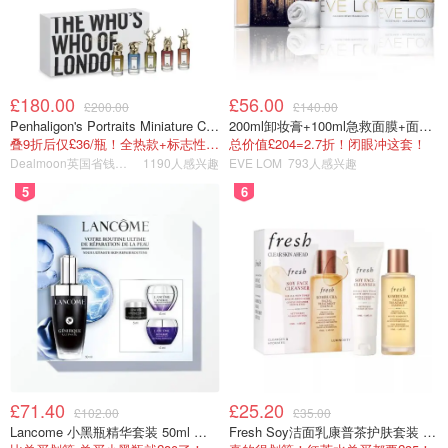
泰国风味，芥蓝有点难嚼，我选的是搭配是鸡肉，整体来说
这个菜是这家店最好吃的，还有很多人推荐Pad Thai，但是
当时也吃不了这么多，所以就没有点。
£180.00
£56.00
£200.00
£140.00
Penhaligon's Portraits Miniature Collection 香氛套装 5瓶装
200ml卸妆膏+100ml急救面膜+面霜+洁颜布
叠9折后仅£36/瓶！全热款+标志性兽首头
总价值£204=2.7折！闭眼冲这套！
Dealmoon英国省钱快报
1190人感兴趣
EVE LOM
793人感兴趣
5
6
£71.40
£25.20
£102.00
£35.00
Lancome 小黑瓶精华套装 50ml 价值£162
Fresh Soy洁面乳康普茶护肤套装 100ml