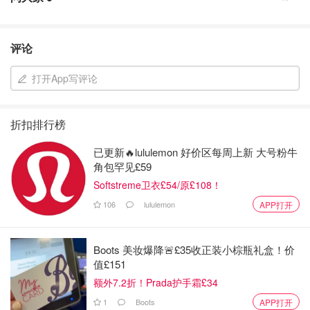
--------------------------------------------------------------------
具体线路
评论
Day 1 （下飞机当晚+第二天）
打开App写评论
因为去到西雅图已经是晚上，把这个夜市行程和第二天放在
一起作为Day 1。
折扣排行榜
曼谷夜市 （Mangrak Market)
已更新🔥lululemon 好价区每周上新 大号粉牛
角包罕见£59
地址：2319 2nd Ave,Seattle WA 98121
Softstreme卫衣£54/原£108！
这家泰国餐厅我是在网上种草的，去到当天刚好是晚上，就
106
lululemon
APP打开
即兴去了这里。很多人不知道有这么一家餐厅，我的朋友看
了都以为我去了泰国，去到现场的确是很有泰国夜市风！餐
Boots 美妆爆降🚨£35收正装小棕瓶礼盒！价
厅位置很热闹，整条街基本都是餐厅和酒吧，都开得比较
值£151
晚，我们去的时候已经是10点了，还有很多人在排队。
额外7.2折！Prada护手霜£34
1
Boots
APP打开
菜单的款式比较多，有些泰国菜名我不知道是什么，只好叫