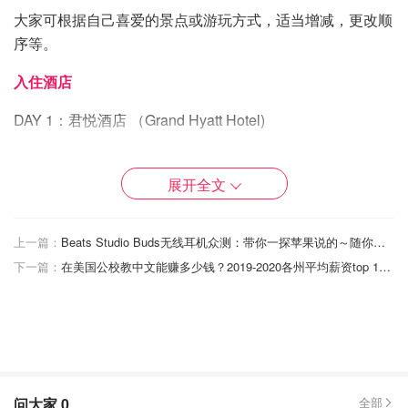
大家可根据自己喜爱的景点或游玩方式，适当增减，更改顺
序等。
入住酒店
DAY 1：君悦酒店 （Grand Hyatt Hotel)
Day 2: 四季酒店 （Four Seasons Hotel）
展开全文
热门景点
1. 太空针塔，奇胡利玻璃园（在同一个区域）
上一篇：
Beats Studio Buds无线耳机众测：带你一探苹果说的～随你掌控的降噪、毫不妥协的音质！
下一篇：
在美国公校教中文能赚多少钱？2019-2020各州平均薪资top 10及变化幅度
2. 派克市场，摩天轮，第一家星巴克
3. 华盛顿大学
4. 雷尼尔山国家公园
5.飞行博物馆
问大家
0
全部