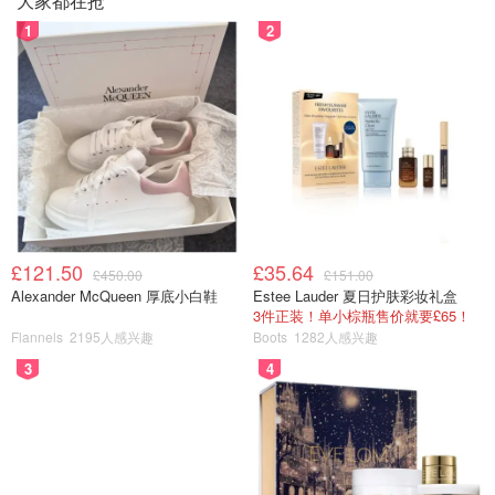
大家都在抢
1
2
£121.50
£35.64
£450.00
£151.00
Alexander McQueen 厚底小白鞋
Estee Lauder 夏日护肤彩妆礼盒
3件正装！单小棕瓶售价就要£65！
Flannels
2195人感兴趣
Boots
1282人感兴趣
3
4
唐芥兰炒河粉（Kana Moo Grob)
这个河粉很推荐，面条很软儒，整个味道是咸中带甜，符合