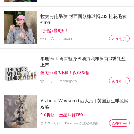
服务员推荐菜式。食物总体来说比较便宜，每份大概是$10-
20左右，白天的话还有Happy hour,很多菜都打折。我们选
拉夫劳伦暴跌❗️封面同款棒球帽£32 扭花毛衣
了吧台的位置用餐，满满的泰国风情。
£105
4折起+叠8折！
1
TESSABIT
APP打开
单瓶9ml+兽首瓶身🚨潘海利根兽首Q香礼盒
上市
叠9折+送3小样！仅£36/瓶
2
Penhaligon's
APP打开
Vivienne Westwood 西太后 | 英国新生季抢购
攻略
2.6折起！土星耳钉£59
452
8
Dealmoon英国省钱快报
APP打开
下面推荐几个我吃过的菜：