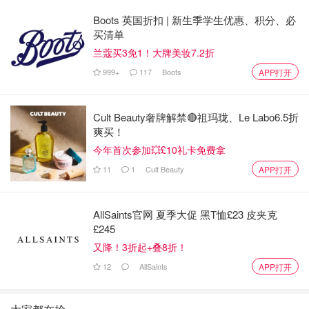
Boots 英国折扣 | 新生季学生优惠、积分、必
椰子酸辣汤 （Tom Kha）
买清单
兰蔻买3免1！大牌美妆7.2折
这个其实就是加了椰子味的冬阴功汤，卖相看起来很开胃，
999+
117
Boots
但是实际味道没有很惊艳，个人觉得下得奶油太多了，口感
APP打开
有点腻，但是第一次来尝下也无妨。
Cult Beauty奢牌解禁🔴祖玛珑、Le Labo6.5折
爽买！
今年首次参加💥£10礼卡免费拿
11
1
Cult Beauty
APP打开
AllSaints官网 夏季大促 黑T恤£23 皮夹克
£245
又降！3折起+叠8折！
12
AllSaints
APP打开