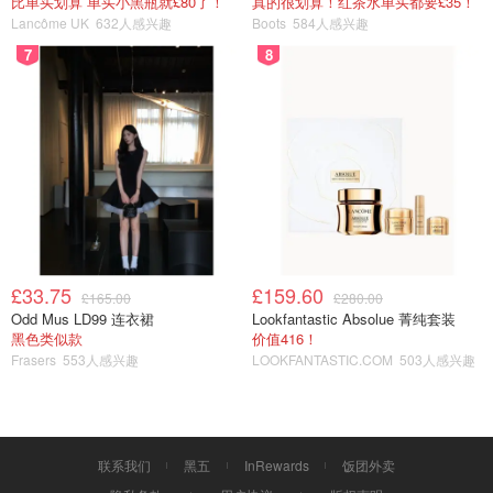
比单买划算 单买小黑瓶就£80了！
真的很划算！红茶水单买都要£35！
Lancôme UK
632人感兴趣
Boots
584人感兴趣
7
8
£33.75
£159.60
£165.00
£280.00
Odd Mus LD99 连衣裙
Lookfantastic Absolue 菁纯套装
黑色类似款
价值416！
芒果糯米饭（Kao Neaw Ma Muang)
Frasers
553人感兴趣
LOOKFANTASTIC.COM
503人感兴趣
经典泰式甜品，每次去吃泰国餐我都必点，芒果鲜甜，糯米
软儒，点它准没错！另外我还点了烤虾和烤猪肉，这两个很
一般，就一一不推荐了。
联系我们
黑五
InRewards
饭团外卖