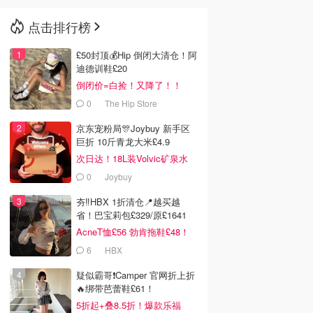
点击排行榜
🇳🇿
新西兰
£50封顶💰Hip 倒闭大清仓！阿
迪德训鞋£20
倒闭价=白捡！又降了！！
0
The Hip Store
京东宠粉局🎊Joybuy 新手区
巨折 10斤青龙大米£4.9
次日达！18L装Volvic矿泉水
£11
0
Joybuy
夯‼️HBX 1折清仓📍越买越
省！巴宝莉包£329/原£1641
AcneT恤£56 勃肯拖鞋£48！
6
HBX
疑似霸哥❗️Camper 官网折上折
🔥绑带芭蕾鞋£61！
5折起+叠8.5折！爆款乐福