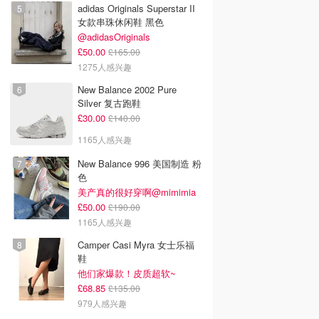
adidas Originals Superstar II
女款串珠休闲鞋 黑色
@adidasOriginals
£50.00
£165.00
1275人感兴趣
New Balance 2002 Pure
Silver 复古跑鞋
£30.00
£140.00
1165人感兴趣
New Balance 996 美国制造 粉
色
美产真的很好穿啊@mimimia
£50.00
£190.00
1165人感兴趣
Camper Casi Myra 女士乐福
鞋
他们家爆款！皮质超软~
£68.85
£135.00
979人感兴趣