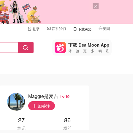
联系我们
英国
登录
下载App
🇺🇸
美国
下载 DealMoon App
体验更多精彩
🇨🇳
中国
🇨🇦
加拿大
🇬🇧
英国
🇩🇪
德国
Maggie是麦吉
10
🇫🇷
加关注
法国
🇮🇹
27
86
意大利
笔记
粉丝
🇦🇺
澳洲