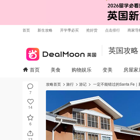
首页
新生攻略
开学季必买
抢好货
点击排行
商家导
英国攻略
首页
美食
购物娱乐
变美
房屋家
攻略首页
旅行
游记
一定不能错过的Santa Fe
7
14
6
13