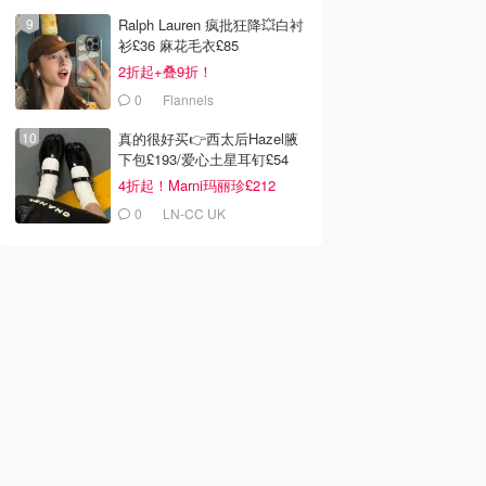
Ralph Lauren 疯批狂降💥白衬
衫£36 麻花毛衣£85
2折起+叠9折！
0
Flannels
真的很好买👉西太后Hazel腋
下包£193/爱心土星耳钉£54
4折起！Marni玛丽珍£212
0
LN-CC UK