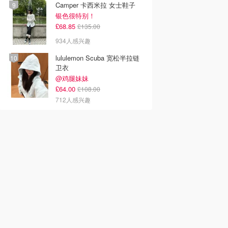
Camper 卡西米拉 女士鞋子
银色很特别！
£68.85
£135.00
934人感兴趣
lululemon Scuba 宽松半拉链
卫衣
@鸡腿妹妹
£64.00
£108.00
712人感兴趣