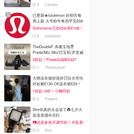
£68！
0
Camper
已更新🔥lululemon 好价区每
周上新 大号粉牛角包罕见£59
Softstreme卫衣£54/原£108！
0
lululemon
TheDoubleF 高奢宝地🤴
Prada/Miu Miu/巴宝莉/罗意威
3折起！Prada乐福鞋£427
1
TheDoubleF
大牌连衣裙抄底价💥拉夫劳伦
衬衫裙£130 CK连衣裙£29！
1折起+9折！小鞠同款
Ganni£88
0
Frasers
Dior你真的太会送了💑七夕大
促送质感补光灯
📷还是多色可调节的！吊坠唇
蜜£33
0
Dior