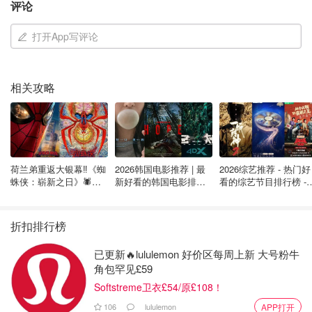
评论
Wei_to_Liv
查看原帖
17
打开App写评论
感谢君君提供这次测评机会🙌 她们家的包裹真🉑️，天空蓝箱
子太美了！四个产品的色彩缤纷，也是出乎意料的好看，好
像水果糖的颜色！
...
相关攻略
荷兰弟重返大银幕‼️《蜘
2026韩国电影推荐 | 最
2026综艺推荐 - 热门好
蛛侠：崭新之日》🕷️北
新好看的韩国电影排行
看的综艺节目排行榜 - 
美热映中❣️阵容豪华✨🤩
榜，必看盘点！8月最
月最新:《​​披荆斩棘
新！(持续更新）
2026》回归啦
折扣排行榜
已更新🔥lululemon 好价区每周上新 大号粉牛
小云朵超甜
查看原帖
15
角包罕见£59
Softstreme卫衣£54/原£108！
这个牌子的产品真的性价比很好，打开箱子一看马卡龙色，
超好看，很简约
...
106
lululemon
APP打开