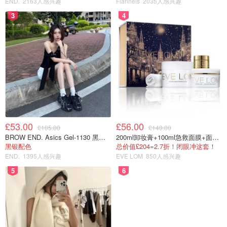
END.
2163人感兴趣
Flannels
2035人感兴趣
3
4
妖孽face仔
查看原帖
16
🧡 SuperClarify Cleanser 洁面乳 💰6 一款属于“清爽”型的洁
面乳，质地偏黏稠，内含烟酰胺，可有效清洁毛孔的污垢和
油脂，防止毛孔阻塞，洁完面后虽木有搓盘子般的拔干感
jo，但对于沙漠干皮来说保湿力度不是很够喲🙃
...
£53.00
£56.00
£105.00
£140.00
BROW END. Asics Gel-1130 黑色运动鞋
200ml卸妆膏+100ml急救面膜+面霜+洁颜布
黑银配色
总价值£204=2.7折！闭眼冲这套！
END.
1395人感兴趣
EVE LOM
850人感兴趣
5
6