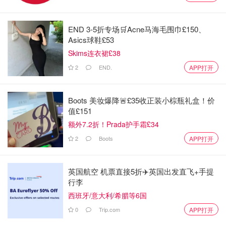
END 3-5折专场🛒Acne马海毛围巾£150、
Asics球鞋£53
Skims连衣裙£38
2
END.
APP打开
Boots 美妆爆降🚨£35收正装小棕瓶礼盒！价
值£151
额外7.2折！Prada护手霜£34
Roxy克西
查看原帖
18
2
Boots
APP打开
e.l.f.作为开架化妆品的代表，相信大家都不陌生～平价好
用，特别适合学生党哦，这次收到的护肤套装包装也是年轻
英国航空 机票直接5折✈️英国出发直飞+手提
活力，充满朝气，看着心情就很好～
...
行李
西班牙/意大利/希腊等6国
产品质地
0
Trip.com
APP打开