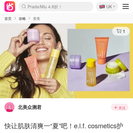
🇬🇧
Prada/Miu 4.8折！
UK
麦卢卡蜂蜜夏促！个位数！
啥？必胜客披萨5折！
首页
攻略
变美
1
北美众测君
关注
快让肌肤清爽一“夏”吧！e.l.f. cosmetics护