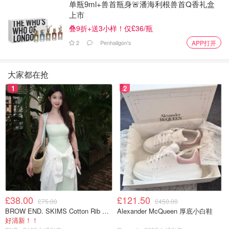
单瓶9ml+兽首瓶身🚨潘海利根兽首Q香礼盒
🌼SuperTone Toner爽肤水，是我喜欢的黄色瓶身，很有夏天
上市
的感觉，味道有点像橘子🍊皮的味道，味道很清新，质地轻
叠9折+送3小样！仅£36/瓶
柔，清爽不油腻，可调理肌肤平衡和2次清洁肌肤，还能去除
死皮角质。
...
2
Penhaligon's
APP打开
大家都在抢
1
2
£38.00
£121.50
£75.00
£450.00
BROW END. SKIMS Cotton Rib 长款背心连衣裙 薄荷绿
Alexander McQueen 厚底小白鞋
好清新！！