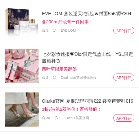
EVE LOM 套装逆天2折起🔥封面£56/原£204
含200ml卸妆膏一件回本！
5
EVE LOM
APP打开
七夕彩妆速报💝Dior限定气垫上线！YSL限定
唇釉补货
四叶草限定美翻🥰
3
Dealmoon英国省钱快报
APP打开
Clarks官网 夏促💥玛丽珍£22 镂空芭蕾鞋£16
3折起+第2双半价！百搭舒服！
30
1
Clarks英国官网
APP打开
黛米皮皮娴
查看原帖
15