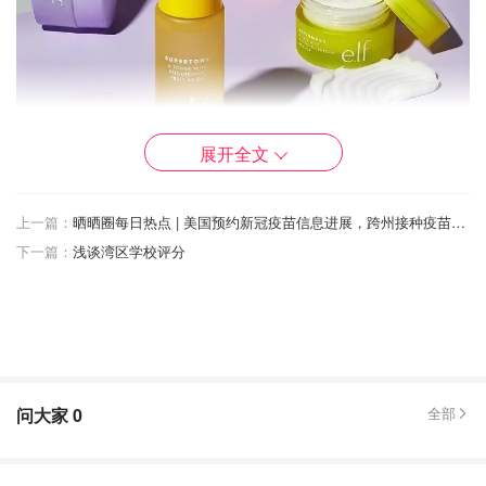
展开全文
产品包装
上一篇：
晒晒圈每日热点 | 美国预约新冠疫苗信息进展，跨州接种疫苗经历，新冠疫苗有哪些？疫苗种类区别
下一篇：
浅谈湾区学校评分
问大家
0
全部