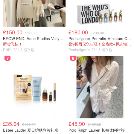
£150.00
£180.00
£300.00
£200.00
BROW END. Acne Studios Vally 刺绣围巾 白色
Penhaligon's Portraits Miniature Collection 香氛套装 5瓶装
断货飞快！
叠9折后仅£36/瓶！全热款+标志性兽首头
END.
781人感兴趣
Penhaligon's
781人感兴趣
7
8
卡卡的平行时空
查看原帖
14
提到E.L.F 大家一定不陌生，Target 里随处可见，在米国贵
如天的化妆刷里他们家的真的 Super Hydrate Moisturizer 紫
色的包装，微不可闻的清香。透明啫喱质地，上脸还挺清爽
的，非常容易推开。油皮可以放心使用。成分里含有角鲨
烷，可以有效补水保湿，增强皮肤弹力。使用后也可以明显
£35.64
£45.90
£151.00
£102.00
看到手背上的干纹不见了。
...
Estee Lauder 夏日护肤彩妆礼盒
Polo Ralph Lauren 长袖休闲衬衫