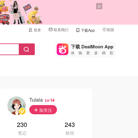
联系我们
英国
登录
下载App
🇺🇸
美国
下载 DealMoon App
体验更多精彩
🇨🇳
中国
🇨🇦
加拿大
🇬🇧
英国
🇩🇪
德国
Tulala
14
🇫🇷
加关注
法国
🇮🇹
230
243
意大利
笔记
粉丝
🇦🇺
澳洲