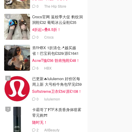
0
The Hip Store
Crocs官网 返校季大促 豹纹洞
洞鞋£32 葡萄冰云朵鞋£35
4折起+叠8.5折！
0
Crocs
夯‼️HBX 1折清仓📍越买越
省！巴宝莉包£329/原£1641
AcneT恤£56 勃肯拖鞋£48！
6
HBX
已更新🔥lululemon 好价区每
周上新 大号粉牛角包罕见£59
Softstreme卫衣£54/原£108！
0
lululemon
卡霸哥了❓TF木质香身体喷雾
零元购❓❗
随时无！
2
AllBeauty