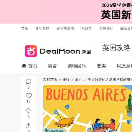
首页
新生攻略
开学季必买
抢好货
点击排行
商家导
英国攻略
首页
美食
购物娱乐
变美
房屋家
攻略首页
旅行
游记
春游好去处之夏末秋初的布
3
13
2
0