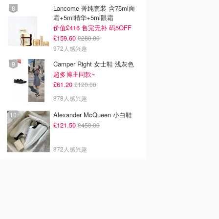
Lancome 菁纯套装 含75ml面
霜+5ml精华+5ml眼霜
价值£416 售完无补 码5OFF
£159.60
£280.00
972人感兴趣
Camper Right 女士鞋 浅灰色
超多博主同款~
£61.20
£120.00
878人感兴趣
Alexander McQueen 小白鞋
£121.50
£450.00
872人感兴趣