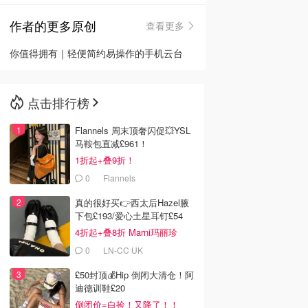
作者的更多原创
查看更多
🇳🇿
新西兰
你值得拥有｜轻便简约易操作的手机云台
点击排行榜
Flannels 周末顶奢闪促💥YSL
马鞍包直减£961！
1折起+叠9折！
0
Flannels
真的很好买👉西太后Hazel腋
下包£193/爱心土星耳钉£54
4折起+叠8折 Marni玛丽珍
£212
0
LN-CC UK
£50封顶💰Hip 倒闭大清仓！阿
迪德训鞋£20
倒闭价=白捡！又降了！！