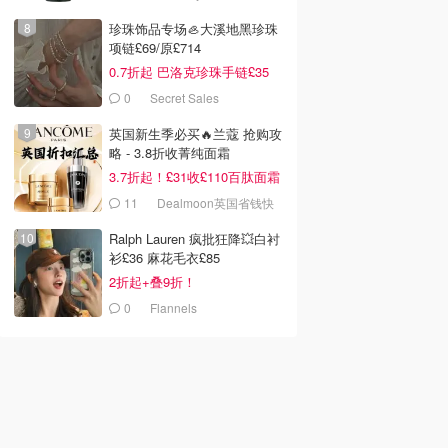
珍珠饰品专场🦪大溪地黑珍珠
项链£69/原£714
0.7折起 巴洛克珍珠手链£35
0
Secret Sales
英国新生季必买🔥兰蔻 抢购攻
略 - 3.8折收菁纯面霜
3.7折起！£31收£110百肽面霜
套装
11
Dealmoon英国省钱快
报
Ralph Lauren 疯批狂降💥白衬
衫£36 麻花毛衣£85
2折起+叠9折！
0
Flannels