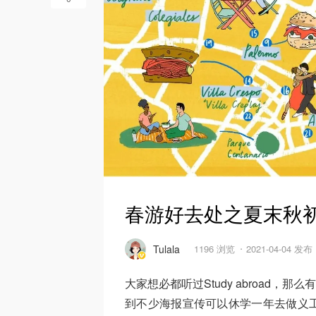
春游好去处之夏末秋
Tulala
1196 浏览
2021-04-04 发布
大家想必都听过Study abroad，那么
到不少海报宣传可以休学一年去做义