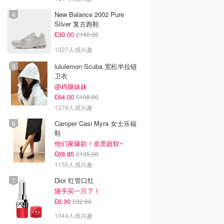
New Balance 2002 Pure
Silver 复古跑鞋
£30.00
£140.00
1327人感兴趣
lululemon Scuba 宽松半拉链
卫衣
@鸡腿妹妹
£64.00
£108.00
1279人感兴趣
Camper Casi Myra 女士乐福
鞋
他们家爆款！皮质超软~
£68.85
£135.00
1155人感兴趣
Dior 红管口红
随手买一只了！
£6.00
£32.00
1044人感兴趣