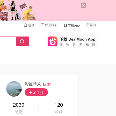
联系我们
英国
登录
下载App
🇺🇸
美国
下载 DealMoon App
体验更多精彩
🇨🇳
中国
🇨🇦
加拿大
🇬🇧
英国
🇩🇪
德国
彩虹苹果
21
🇫🇷
加关注
法国
🇮🇹
2039
120
意大利
笔记
粉丝
🇦🇺
澳洲