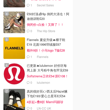
1
Secret Sales
£50封顶💰Hip 倒闭大清仓！阿
迪德训鞋£20
倒闭价=白捡！又降了！！
0
The Hip Store
Flannels 夏促升级🔥椰子鞋
£19 北面1996羽绒服£67
额外9折！小马logo T恤£28
1
Flannels
已更新🔥lululemon 好价区每
周上新 大号粉牛角包罕见£59
Softstreme卫衣£54/原£108！
0
lululemon
真的很好买👉西太后Hazel腋
下包£193/爱心土星耳钉£54
4折起+叠8折 Marni玛丽珍
£212
0
LN-CC UK