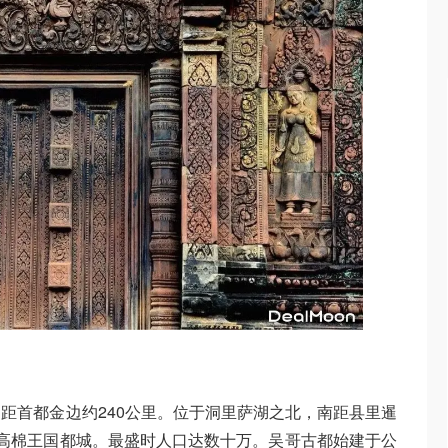
距首都金边约240公里。位于洞里萨湖之北，南距县里暹
高棉王国都城。最盛时人口达数十万。吴哥古都始建于公