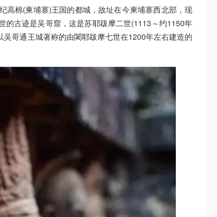
世纪高棉(柬埔寨)王国的都城，故址在今柬埔寨西北部，现
的古迹是吴哥窟，这是苏耶跋摩二世(1113～约1150年
以吴哥通王城著称的由闍耶跋摩七世在1200年左右建造的