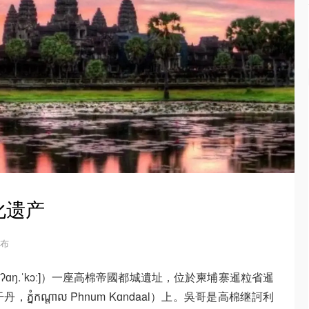
化遗产
发布
kroŋ ʔɑŋ.ˈkɔː]）一座高棉帝國都城遺址，位於柬埔寨暹粒省暹
ំ​កណ្ដាល Phnum Kɑndaal）上。吳哥是高棉继訶利