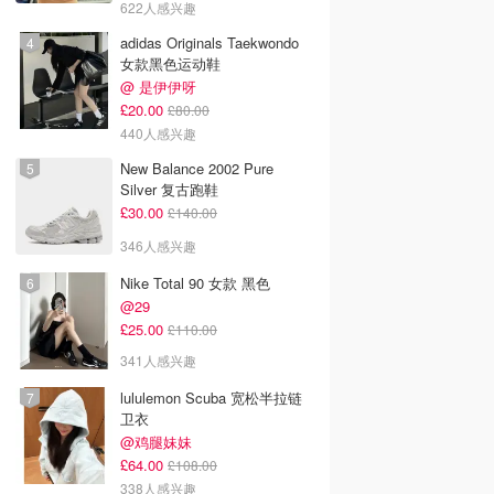
622人感兴趣
adidas Originals Taekwondo
女款黑色运动鞋
@ 是伊伊呀
£20.00
£80.00
440人感兴趣
New Balance 2002 Pure
Silver 复古跑鞋
£30.00
£140.00
346人感兴趣
Nike Total 90 女款 黑色
@29
£25.00
£110.00
341人感兴趣
lululemon Scuba 宽松半拉链
卫衣
@鸡腿妹妹
£64.00
£108.00
338人感兴趣