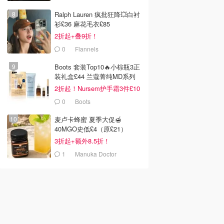
Ralph Lauren 疯批狂降💥白衬
衫£36 麻花毛衣£85
2折起+叠9折！
0
Flannels
Boots 套装Top10🔥小棕瓶3正
装礼盒£44 兰蔻菁纯MD系列
首折
2折起！Nursem护手霜3件£10
0
Boots
麦卢卡蜂蜜 夏季大促🍯
40MGO史低£4（原£21）
3折起+额外8.5折！
1
Manuka Doctor