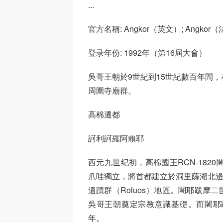
...
官方名稱: Angkor（英文）; Angkor
登录年份: 1992年（第16屆大會）
吳哥王朝於9世紀到15世紀數百年間
周圍寺廟群。
高棉遷都
訶利訶羅阿賴耶
西元九世纪初，高棉國王RCN-1820闍
爪哇獨立，將首都建立於洞里薩湖北邊的訶
遺蹟群（Roluos）地區。闍耶跋
吳哥王朝奠定宗教意識基礎。而闍耶
年。