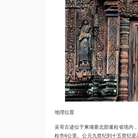
地理位置
吴哥古迹位于柬埔寨北部暹粒省境内，
粒市6公里。公元九世纪到十五世纪是