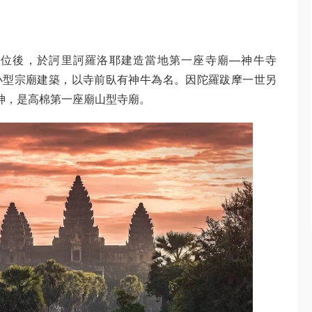
n I）即位後，於訶里訶羅洛耶建造當地第一座寺廟—神牛寺
是早期小型宗廟建築，以寺前臥有神牛為名。因陀羅跋摩一世另
婆神，是高棉第一座廟山型寺廟。