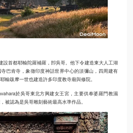
建設首都耶輸陀羅補羅，卽吳哥。他下令建造東大人工湖
上建造國寺巴肯寺，象徵印度神話世界中心的須彌山，四周建有
，耶輸跋摩一世也建造許多印度教寺廟與修院。
yavahara於吳哥東北方興建女王宮，主要供奉婆羅門教濕
雕，被認為是吳哥雕刻藝術最高水準作品。