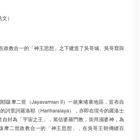
（法文）
，在政教合一的「神王思想」之下建造了吳哥城、吳哥窟與
耶跋摩二世（Jayavarman II）一統柬埔寨地區，宣布自
里訶羅洛耶（Hariharalaya），亦即在現今的羅洛士
摩二世自封為「宇宙之王」，篤信婆羅門教，崇拜濕婆神，為
跋摩二世政教合一的「神王思想」，在吳哥王朝傳續百