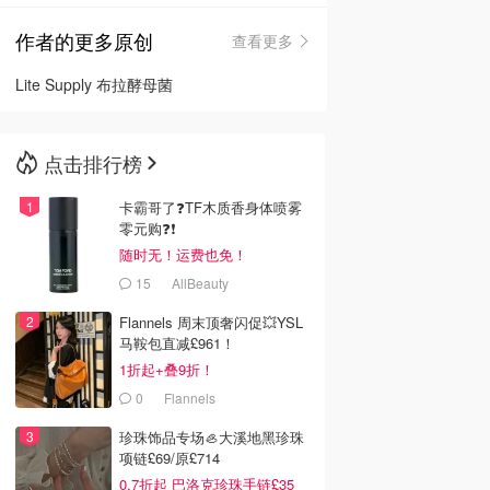
作者的更多原创
查看更多
🇳🇿
新西兰
Lite Supply 布拉酵母菌
点击排行榜
卡霸哥了❓TF木质香身体喷雾
零元购❓❗
随时无！运费也免！
15
AllBeauty
Flannels 周末顶奢闪促💥YSL
马鞍包直减£961！
1折起+叠9折！
0
Flannels
珍珠饰品专场🦪大溪地黑珍珠
项链£69/原£714
0.7折起 巴洛克珍珠手链£35