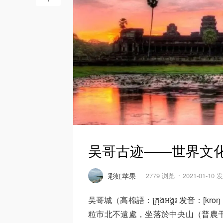
吴哥古迹——世界文
彩虹苹果
2779 浏览
2021-01-10 
吴哥城（高棉語：ក្រុងអង្គរ 发音：[
粒市北不遠處，坐落於中央山（普農干丹，ភ្ន