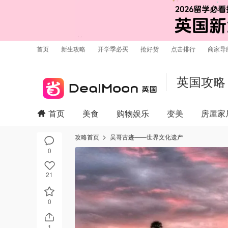
首页
新生攻略
开学季必买
抢好货
点击排行
商家导
英国攻略
首页
美食
购物娱乐
变美
房屋家
攻略首页
吴哥古迹——世界文化遗产
0
21
0
1