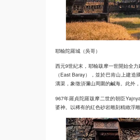
耶輸陀羅城（吳哥）
西元9世紀末，耶輸跋摩一世開始全力
（East Baray），並於巴肯山
溝渠，象徵須彌山周圍的鹹海。此外
967年羅貞陀羅跋摩二世的朝臣Yajn
婆神。以稀有的紅色砂岩雕刻精緻浮