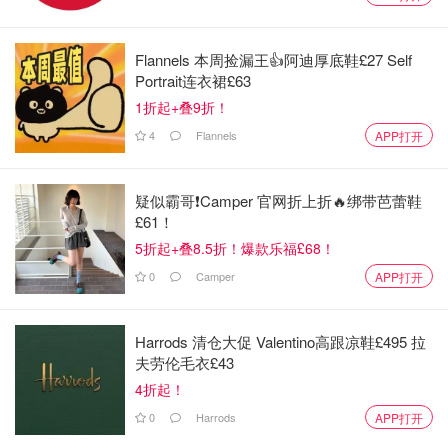
Flannels 本周捡漏王👍阿迪厚底鞋£27 Self
Portrait连衣裙£63
1折起+叠9折！
4
Flannels
APP打开
疑似霸哥❗️Camper 官网折上折🔥绑带芭蕾鞋
£61！
5折起+叠8.5折！爆款乐福£68！
Jessica雯
16
0
Camper
APP打开
兰蔻保湿面霜
Harrods 清仓大促 Valentino高跟凉鞋£495 拉
一直很爱兰蔻家的粉水和粉色保湿面霜。眼看着这一罐也是
夫劳伦毛衣£43
快用到见底了。个人觉得这是非常适合秋冬天使用的保湿面
4折起！
霜。质地不会很厚重，在脸上非常好推开。不会觉得油腻，
0
Harrods
APP打开
味道闻起来挺舒服的。保湿力度很不错，现在晚上都用它护