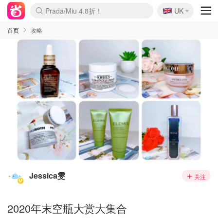
🇬🇧
Prada/Miu 4.8折！
UK
麦卢卡蜂蜜夏促！个位数！
啥？必胜客披萨5折！
首页
攻略
Jessica雯
关注
2020年末空瓶大赏大集合