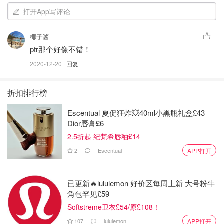
打开App写评论
椰子酱
ptr那个好像不错！
2020-12-20
· 回复
折扣排行榜
Escentual 夏促狂炸💥40ml小黑瓶礼盒£43
Dior唇膏£6
2.5折起 纪梵希唇釉£14
2
Escentual
APP打开
已更新🔥lululemon 好价区每周上新 大号粉牛
角包罕见£59
Softstreme卫衣£54/原£108！
107
lululemon
APP打开