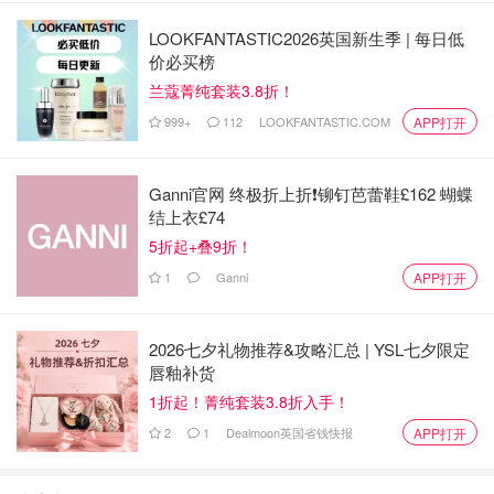
肤。再干燥的天都不会有皮肤干燥脱皮的烦恼了。
LOOKFANTASTIC2026英国新生季 | 每日低
价必买榜
兰蔻菁纯套装3.8折！
999+
112
LOOKFANTASTIC.COM
APP打开
Ganni官网 终极折上折❗️铆钉芭蕾鞋£162 蝴蝶
结上衣£74
5折起+叠9折！
1
Ganni
APP打开
2026七夕礼物推荐&攻略汇总 | YSL七夕限定
唇釉补货
1折起！菁纯套装3.8折入手！
2
1
Dealmoon英国省钱快报
APP打开