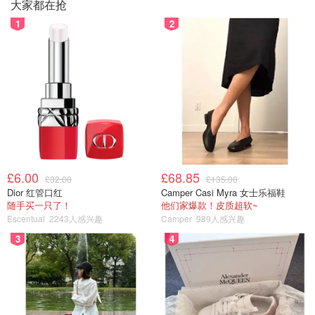
大家都在抢
1
2
£6.00
£68.85
£32.00
£135.00
Dior 红管口红
Camper Casi Myra 女士乐福鞋
随手买一只了！
他们家爆款！皮质超软~
Escentual
2243人感兴趣
Camper
989人感兴趣
3
4