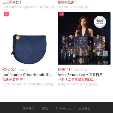
王安宇同款！
褶皱款芭蕾！
Discounted Sunglasses
516人感兴趣
Camper
514人感兴趣
7
8
£27.37
£98.10
£30.00
£1029.00
Lookfantastic Chloe Nomade 夜埃及小包
Avant Skincare 2026 美妆日历
低价买奢牌 冲！
=1折！之前拿过奖的日历
LOOKFANTASTIC.COM
498人感兴趣
Avant Skincare
496人感兴趣
Jessica雯
16
联系我们
黑五
InRewards
饭团外卖