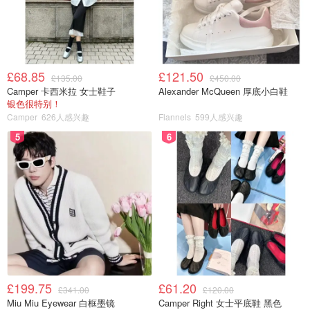
£68.85
£121.50
£135.00
£450.00
Camper 卡西米拉 女士鞋子
Alexander McQueen 厚底小白鞋
银色很特别！
Camper
626人感兴趣
Flannels
599人感兴趣
5
6
£199.75
£61.20
£341.00
£120.00
Miu Miu Eyewear 白框墨镜
Camper Right 女士平底鞋 黑色