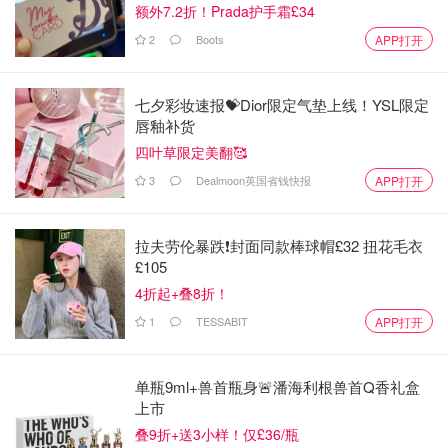
额外7.2折！Prada护手霜£34
做法
2
Boots
APP打开
很简单，就是把所有材料都混一起，搅拌均匀就好，因为我
酌情减少了黄油和红糖的分量，所以蛋糕的湿度明显是不够
七夕彩妆速报💝Dior限定气垫上线！YSL限定
的，如果想要口感湿润，可以加牛奶或者水80-90g，具体看
唇釉补货
喜欢多湿润了。
四叶草限定美翻🥰
3
Dealmoon英国省钱快报
APP打开
搅拌均匀后，把面糊倒入模具，面上放一个锡纸保持蛋糕水
拉夫劳伦暴跌❗️封面同款棒球帽£32 扭花毛衣
分，然后放入350华氏预热烤箱烤一小时，拿出来去锡纸，
£105
再考十五分钟给面皮上色。
4折起+叠8折！
1
TESSABIT
APP打开
还有YouTube里面小高姐介绍的说法是留一些黄油和红糖到
最后把面糊倒入模具后洒在面上，增加口感层次，各位可以
单瓶9ml+兽首瓶身🚨潘海利根兽首Q香礼盒
上市
尝试一下哦。
叠9折+送3小样！仅£36/瓶