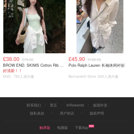
£38.00
£45.90
£75.00
£102.00
BROW END. SKIMS Cotton Rib 长款背心连衣裙 薄荷绿
Polo Ralph Lauren 长袖休闲衬衫
好清新！！
END.
783人感兴趣
Bernardelli Store
620人感兴趣
联系我们
黑五
InRewards
饭团外卖
隐私条款
用户协议
版权声明
触屏版
电脑版
下载App