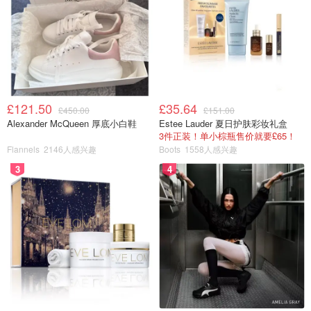
中秋怎么过
宅家厨艺大赛
£121.50
£35.64
£450.00
£151.00
Alexander McQueen 厚底小白鞋
Estee Lauder 夏日护肤彩妆礼盒
3件正装！单小棕瓶售价就要£65！
Flannels
2146人感兴趣
Boots
1558人感兴趣
3
4