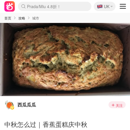
🇬🇧
Prada/Miu 4.8折！
UK
麦卢卡蜂蜜夏促！个位数！
啥？必胜客披萨5折！
首页
攻略
城市
西瓜瓜瓜
关注
中秋怎么过｜香蕉蛋糕庆中秋