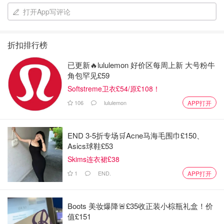
用料：香蕉五根， 融化的无盐黄油100g，鸡蛋3个，红糖
打开App写评论
60g，中筋面粉400g（看面粉吸水性，酌量增加减少，想要
湿润一点就少一点，后面也会说到要加液体增加湿润度），
折扣排行榜
盐3.5g，小苏打3g，泡打粉6.5g
已更新🔥lululemon 好价区每周上新 大号粉牛
角包罕见£59
Softstreme卫衣£54/原£108！
106
lululemon
APP打开
END 3-5折专场🛒Acne马海毛围巾£150、
Asics球鞋£53
Skims连衣裙£38
1
END.
APP打开
Boots 美妆爆降🚨£35收正装小棕瓶礼盒！价
值£151