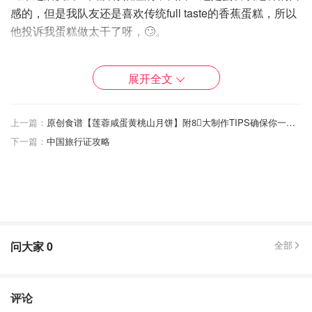
感的，但是我队友还是喜欢传统full taste的香蕉蛋糕，所以
他投诉我蛋糕做太干了呀，🙄。
展开全文
上一篇：
原创食谱【莲蓉咸蛋黄桃山月饼】附8⃣️大制作TIPS确保你一次就成功
下一篇：
中国旅行证攻略
问大家
0
全部
材料
评论