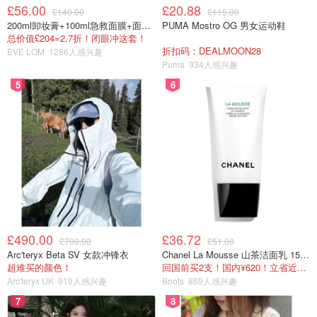
£56.00
£20.88
£140.00
£115.00
200ml卸妆膏+100ml急救面膜+面霜+洁颜布
PUMA Mostro OG 男女运动鞋
总价值£204=2.7折！闭眼冲这套！
折扣码：DEALMOON28
EVE LOM
1286人感兴趣
Puma
934人感兴趣
5
6
£490.00
£36.72
£700.00
£51.00
Arc'teryx Beta SV 女款冲锋衣
Chanel La Mousse 山茶洁面乳 150ml
超难买的颜色！
回国前买2支！国内¥620！立省近一半！
Arc'teryx UK
919人感兴趣
Boots
869人感兴趣
7
8