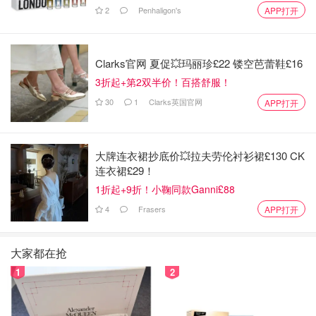
2
Penhaligon's
APP打开
希望大家的香蕉蛋糕不要太干了呀。。。
Clarks官网 夏促💥玛丽珍£22 镂空芭蕾鞋£16
3折起+第2双半价！百搭舒服！
30
1
Clarks英国官网
APP打开
大牌连衣裙抄底价💥拉夫劳伦衬衫裙£130 CK
连衣裙£29！
1折起+9折！小鞠同款Ganni£88
4
Frasers
APP打开
大家都在抢
1
2