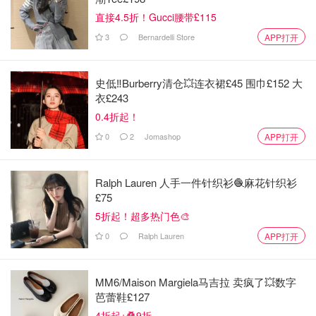
直接4.5折！Gucci腰带£115
再放入一些泡椒汁，一般会放4勺左右，可以根据口味调整
3
Bernardelli Store
APP打开
史低‼️Burberry清仓💥连衣裙£45 围巾£152 大
衣£243
0.4折起！
0
2
Jomashop
APP打开
Ralph Lauren 人手一件针织衫🧶麻花针织衫
£75
5折起！超多热门色🎨
0
Ralph Lauren
APP打开
MM6/Maison Margiela马吉拉 卖疯了💥数字
芭蕾鞋£127
4折起+叠9折