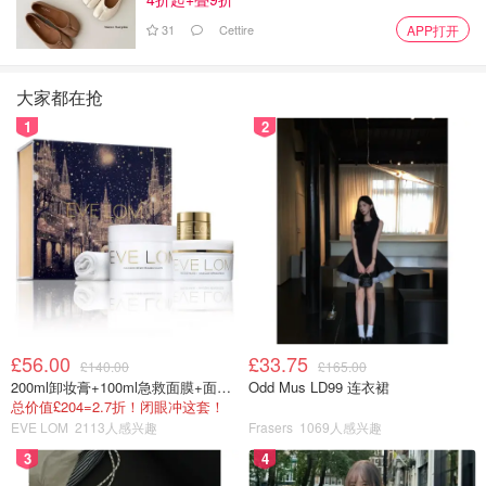
31
Cettire
APP打开
大家都在抢
1
2
£56.00
£33.75
£140.00
£165.00
200ml卸妆膏+100ml急救面膜+面霜+洁颜布
Odd Mus LD99 连衣裙
总价值£204=2.7折！闭眼冲这套！
EVE LOM
2113人感兴趣
Frasers
1069人感兴趣
3
4