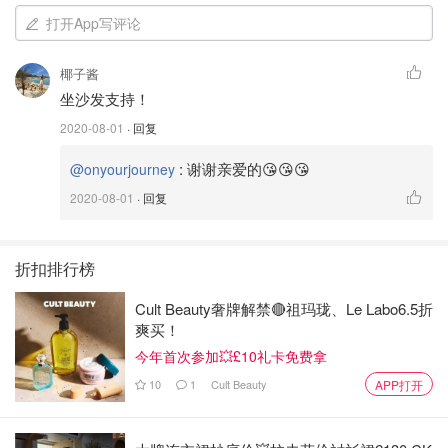
打开App写评论
椰子酱
坐沙发支持！
2020-08-01
· 回复
:
谢谢亲爱的😘😘😘
@onyourjourney
2020-08-01
· 回复
再加入花椒，倒入一部分清水和白醋，喜欢吃酸一点的可以
折扣排行榜
多放一些白醋。其实每次做的时候用量都是自由发挥😂最
Cult Beauty奢牌解禁🔴祖玛珑、Le Labo6.5折
后可以尝一下调好的汁再进行调整～
爽买！
今年首次参加💥£10礼卡免费拿
10
1
Cult Beauty
APP打开