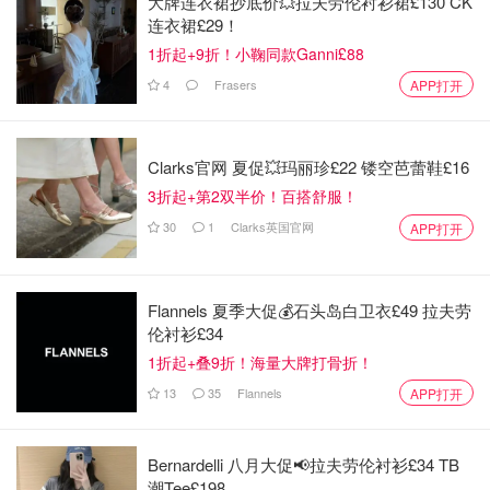
大牌连衣裙抄底价💥拉夫劳伦衬衫裙£130 CK
连衣裙£29！
1折起+9折！小鞠同款Ganni£88
4
Frasers
APP打开
Clarks官网 夏促💥玛丽珍£22 镂空芭蕾鞋£16
3折起+第2双半价！百搭舒服！
30
1
Clarks英国官网
APP打开
Flannels 夏季大促💰石头岛白卫衣£49 拉夫劳
伦衬衫£34
1折起+叠9折！海量大牌打骨折！
13
35
Flannels
APP打开
Bernardelli 八月大促📢拉夫劳伦衬衫£34 TB
潮Tee£198