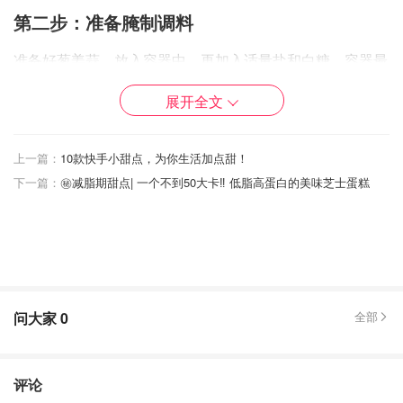
第二步：准备腌制调料
准备好葱姜蒜，放入容器中，再加入适量盐和白糖。容器最
好选择密封性好的～
展开全文
上一篇：
10款快手小甜点，为你生活加点甜！
下一篇：
㊙️减脂期甜点| 一个不到50大卡‼️ 低脂高蛋白的美味芝士蛋糕
问大家
0
全部
评论