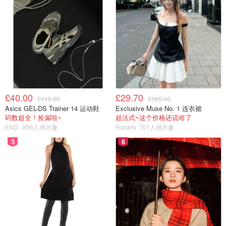
£40.00
£29.70
£115.00
£165.00
Asics GEL-DS Trainer 14 运动鞋
Exclusive Muse No. 1 连衣裙
码数超全！捡漏啦~
超法式~这个价格还说啥了
END.
856人感兴趣
Frasers
701人感兴趣
5
6
把泡椒剪成小碎块入味～我用的这个是红色的，也可以买更
正宗一点的绿色泡椒应该会更辣。