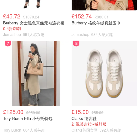
£45.72
£152.74
£1070.24
£380.01
Burberry 女士黑色真丝无袖连衣裙
Burberry 格纹羊绒真丝围巾
0.4折啊啊
Jomashop
691人感兴趣
Jomashop
634人感兴趣
7
8
£125.00
£15.00
£250.00
£55.00
Tory Burch Ella 小号托特包
Clarks 德训鞋
幻视某吉拉~贼舒服
Tory Burch
604人感兴趣
Clarks英国官网
592人感兴趣