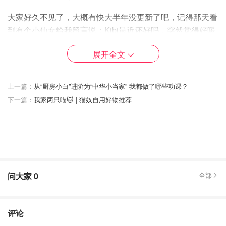
大家好久不见了，大概有快大半年没更新了吧，记得那天看
到有个小仙女给我留言说：Kibi最近还好吗，突然觉得好暖
心。
展开全文
去年从欧洲圣诞假回来以后，就认真在备考Gmat。
上一篇：
从“厨房小白”进阶为“中华小当家” 我都做了哪些功课？
下一篇：
我家两只喵🐱 | 猫奴自用好物推荐
1月份第一次去了急诊，因为切🥑把手指给切了也是醉了。
2月份用自己赚的钱买的房子终于交房了，忙碌过户、贷
款、装修和家具很久。
问大家
0
全部
后面疫情蔓延，三月中就开始work from home。本以为在家
办公会轻松很多，但是还是不知不觉工作狂了起来，仿佛在
家就在工作。
评论