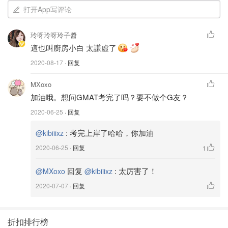
今年很幸运加了两次工资，换了一直想去的部门，在年底前
打开App写评论
应该就会升职了，一切努力都是会有回报的。
玲呀玲呀玲子醬
虽然很辛苦，生活毕竟还是自己的呀。戒了各种社交软件，
這也叫廚房小白 太謙虛了
每周末我还是忙里偷闲试做一些新的美食，凑齐了9张分享
2020-08-17
· 回复
给大家。
MXoxo
希望不管你在哪里，一切都顺利。
加油哦。想问GMAT考完了吗？要不做个G友？
—————————————————
2020-06-25
· 回复
并非专业烹饪人员，纯属业余爱好爱捣鼓，配方均不是原
:
考完上岸了哈哈，你加油
@kibiiixz
创，但在自己试做后有少数修改，欢迎大家一起来分享👏
2020-06-25
· 回复
1
回复
:
太厉害了！
@MXoxo
@kibiiixz
2020-07-07
· 回复
折扣排行榜