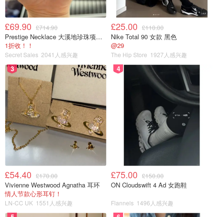
17. 提起保鲜膜把面团反过来放手上，撕去保鲜膜，把菠萝
酥皮包好在面团上，用刮刀在菠萝皮上纵横压上条纹状
£69.90
£25.00
£714.90
£110.00
Prestige Necklace 大溪地珍珠项链 10-11mm
Nike Total 90 女款 黑色
18. 全部压好有距离的放在烤盘里，放进烤箱（不开温度）
1折收！！
@29
烤盘下面放盆热水，关上烤箱门进行第二次发酵1个小时
Secret Sales
2041人感兴趣
The Hip Store
1927人感兴趣
3
4
19.发酵好取出，烤箱预热180度上下火，中层烤16分钟左
右（时间仅供参考），烤至表面金黄色即可出炉（烤前蛋液
刷可刷可不刷）
£54.40
£75.00
£170.00
£150.00
Vivienne Westwood Agnatha 耳环
ON Cloudswift 4 Ad 女跑鞋
情人节款心形耳钉！
LN-CC UK
1551人感兴趣
Flannels
1496人感兴趣
5
6