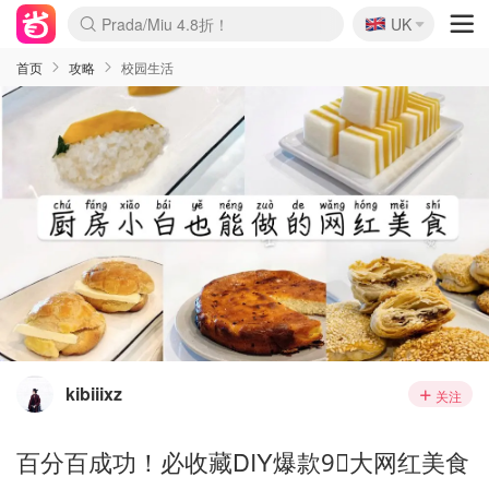
🇬🇧
Prada/Miu 4.8折！
UK
麦卢卡蜂蜜夏促！个位数！
啥？必胜客披萨5折！
首页
攻略
校园生活
kibiiixz
关注
百分百成功！必收藏DIY爆款9⃣️大网红美食