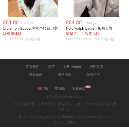
3.然后过筛备用
4.事先将吉利丁片20g冷水软化，然后热水加热融化
£64.00
£64.80
£108.00
£144.00
5.将融好得吉利丁倒入芒果泥，拌匀备用
lululemon Scuba 宽松半拉链卫衣
Polo Ralph Lauren 长袖卫衣
@鸡腿妹妹
惊呆了！！断货飞快
6.将椰浆过筛
lululemon
961人感兴趣
Bernardelli Store
790人感兴趣
7.将细砂糖与吉利丁片20g融化
8.将融好的吉利丁片与糖加入椰浆200g
联系我们
黑五
InRewards
饭团外卖
9.一层芒果汁一层椰浆叠加，每一层之后都要放去冷冻再重
隐私条款
用户协议
版权声明
复
触屏版
电脑版
下载App
2017©dealmoon.co.uk
页面信息由用户分享或品牌、商家提供，由Dealmoon核实后发布折
扣广告
Dealmoon may get paid by brands or deals when user buy
through links