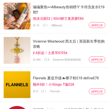
编编聚焦👀Allbeauty热销榜🏅卡诗洗发水£19
抢❗
泡沫洁面£2 | 50ml娇兰复原蜜£84
16
1
AllBeauty
APP打开
Vivienne Westwood 西太后 | 英国新生季抢购
攻略
2.6折起！土星耳钉£54
460
8
Dealmoon英国省钱快报
APP打开
Flannels 夏促升级🔥椰子鞋£19 define£76
额外9折！小马logo T恤£28
9
1
Flannels
APP打开