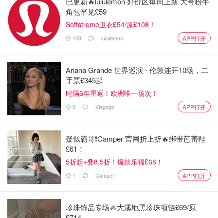
1.菠萝皮配料：黄油 72克，奶粉 15克，糖粉 60克，低筋粉
已更新🔥lululemon 好价区每周上新 大号粉牛
角包罕见£59
120克，蛋黄 30克。
Softstreme卫衣£54/原£108！
2. 汤种面配料：高筋粉 23克，清水 98克
108
lululemon
APP打开
3. 菠萝包配料：高筋粉 150克，酵母 5克，低筋粉 90克，
水 60克，汤种面 100克，鸡蛋 45克，细砂糖 38克，黄油
Ariana Grande 世界巡演 - 伦敦连开10场，二
30克，奶粉 15克，盐 2克。
手票£345起
时隔6年重返！欧洲唯一场次！
4. 自然软化的黄油加糖粉用橡胶刮刀翻拌均匀
0
Viagogo
APP打开
5. 加入蛋黄搅匀，再加入奶粉和低筋粉用刮刀拌成团
疑似霸哥❗️Camper 官网折上折🔥绑带芭蕾鞋
6. 面团用保鲜膜包好放冷藏冰箱1小时待用
£61！
7. 粉和水一起倒入锅里，开小火边煮边搅拌至呈糊状
5折起+叠8.5折！爆款乐福£68！
1
Camper
APP打开
8. 煮好的汤种面要盖上保鲜膜防止水分流失，放入冰箱冷藏
1小时待用
珍珠饰品专场🦪大溪地黑珍珠项链£69/原
9. 高粉和低粉一起混合后称出160克和盐一起放一边待用，
£714