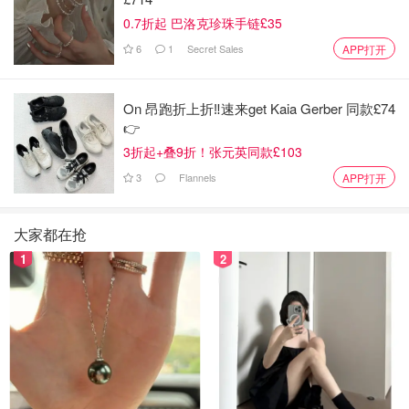
其他面团材料放一起
0.7折起 巴洛克珍珠手链£35
6
1
Secret Sales
APP打开
10. 加入之前做好的汤种面混合一起，用刮刀拌均匀成糊状
11. 再加入160克的粉和盐一起用搅拌器混合搅拌
On 昂跑折上折‼️速来get Kaia Gerber 同款£74
👉
12. 面团搅拌至能拉出细腻薄膜状即可
3折起+叠9折！张元英同款£103
13. 搅拌好的面团取出揉成团，盖上保鲜膜进行第一次发
3
Flannels
APP打开
酵。面团发酵至体积膨大且松软
14. 把发酵好的面团分成50克一个，再滚圆。再将冷藏过的
大家都在抢
菠萝酥皮分成25克一个，搓圆待用
1
2
15. 取一个小面团用手按压扁排气，中间可加点自己喜欢吃
的馅，再包好捏紧收口再次滚圆
16. 桌上铺张保鲜膜，将菠萝皮面团压扁，把包好的面团反
过来放菠萝酥皮上，底部朝上