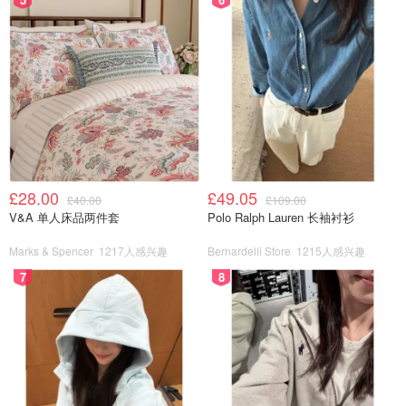
£28.00
£49.05
£40.00
£109.00
V&A 单人床品两件套
Polo Ralph Lauren 长袖衬衫
Marks & Spencer
1217人感兴趣
Bernardelli Store
1215人感兴趣
7
8
1.将芒果200g去皮，切丁
2.装入料理机，加100毫升的清水，加入细砂糖打成泥