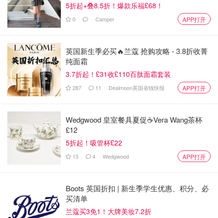
5折起+叠8.5折！爆款乐福£68！
0
Camper
APP打开
英国新生季必买🔥兰蔻 抢购攻略 - 3.8折收菁
纯面霜
3.7折起！£31收£110百肽面霜套装
287
11
Dealmoon英国省钱快报
APP打开
Wedgwood 皇室餐具夏促☕️Vera Wang茶杯
£12
5折起！吸管杯£22
海德堡步行街
13
4
Wedgwood
APP打开
Boots 英国折扣 | 新生季学生优惠、积分、必
买清单
兰蔻买3免1！大牌美妆7.2折