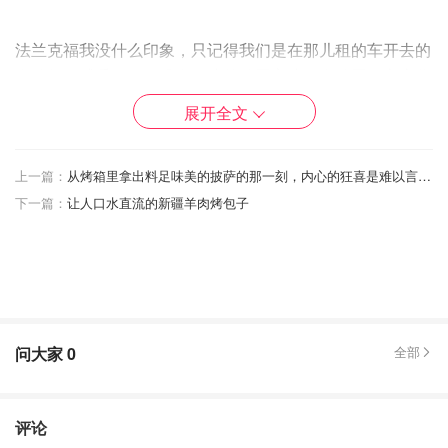
法兰克福我没什么印象，只记得我们是在那儿租的车开去的
海德堡，感受了一下没有限速的德国高速。在德国开车十分
合我心意了哈哈😄
展开全文
上一篇：
从烤箱里拿出料足味美的披萨的那一刻，内心的狂喜是难以言喻的！
文章写得我心痒。
下一篇：
让人口水直流的新疆羊肉烤包子
希望疫情好起来，太想出去旅游了！
问大家
0
全部
评论