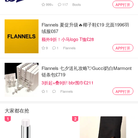
999+
117
Boots
APP打开
Flannels 夏促升级🔥椰子鞋£19 北面1996羽
绒服£67
额外9折！小马logo T恤£28
9
1
Flannels
APP打开
Flannels 七夕送礼攻略💘Gucci奶白Marmont
海德堡圣灵大教堂
链条包£719
3折起+叠9折! bbr围巾£211
1
Flannels
APP打开
大家都在抢
1
2