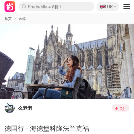
🇬🇧
Prada/Miu 4.8折！
UK
麦卢卡蜂蜜夏促！个位数！
啥？必胜客披萨5折！
首页
攻略
么老老
关注
德国行 - 海德堡科隆法兰克福