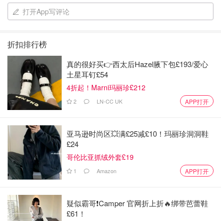
打开App写评论
折扣排行榜
真的很好买👉西太后Hazel腋下包£193/爱心
海德堡城堡
土星耳钉£54
4折起！Marni玛丽珍£212
2
LN-CC UK
APP打开
亚马逊时尚区💥满£25减£10！玛丽珍洞洞鞋
£24
哥伦比亚抓绒外套£19
1
Amazon
APP打开
疑似霸哥❗️Camper 官网折上折🔥绑带芭蕾鞋
£61！