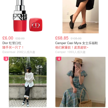
£6.00
£68.85
科隆大教堂
£32.00
£135.00
Dior 红管口红
Camper Casi Myra 女士乐福鞋
随手买一只了！
他们家爆款！皮质超软~
Escentual
2082人感兴趣
Camper
1993人感兴趣
3
4