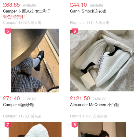
£68.85
£44.10
£135.00
£245.00
Camper 卡西米拉 女士鞋子
Ganni Smock连衣裙
银色很特别！
Camper
1353人感兴趣
Flannels
1314人感兴趣
5
6
£71.40
£121.50
£120.00
£450.00
Camper 玛丽珍鞋
Alexander McQueen 小白鞋
Camper
1176人感兴趣
Flannels
893人感兴趣
7
8
科隆大教堂