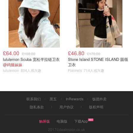
去年此时我在哪
2020好起来
£64.00
£46.80
£108.00
£170.00
lululemon Scuba 宽松半拉链卫衣
Stone Island STONE ISLAND 圆领
@鸡腿妹妹
卫衣
lululemon
804人感兴趣
Flannels
714人感兴趣
联系我们
黑五
InRewards
饭团外卖
隐私条款
用户协议
版权声明
触屏版
电脑版
下载App
2017©dealmoon.co.uk