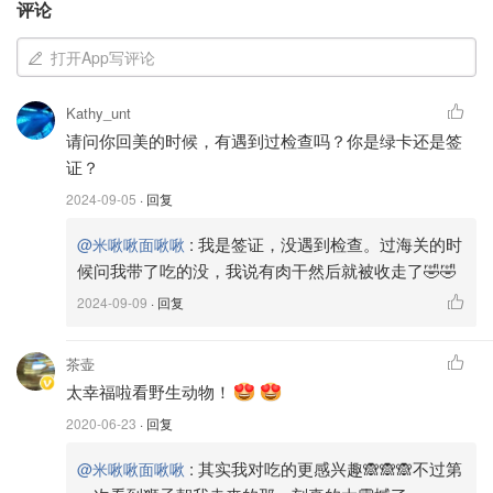
评论
打开App写评论
Kathy_unt
请问你回美的时候，有遇到过检查吗？你是绿卡还是签
证？
2024-09-05
· 回复
:
我是签证，没遇到检查。过海关的时
@米啾啾面啾啾
候问我带了吃的没，我说有肉干然后就被收走了🤣🤣
2024-09-09
· 回复
茶壶
太幸福啦看野生动物！
2020-06-23
· 回复
:
其实我对吃的更感兴趣🙈🙈🙈不过第
@米啾啾面啾啾