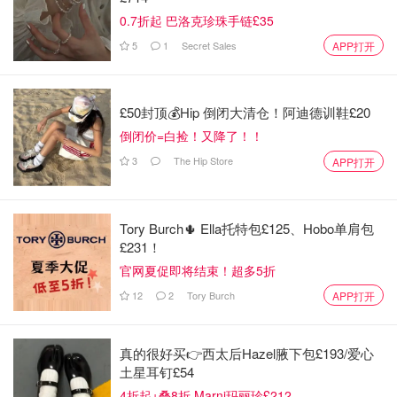
班，也可以在机场打车过去。我住的是一个单人间一晚上大
0.7折起 巴洛克珍珠手链£35
概80刀左右。酒店算是五脏俱全该有的都有，多余的什么都
5
1
Secret Sales
没有，作为转机停留一晚休息的酒店很合适。另外提一下南
APP打开
非的插座和美国的不同，大家去之前要准备好，不过酒店也
都有免费提供转换插头。
£50封顶💰Hip 倒闭大清仓！阿迪德训鞋£20
这里多提几句，
约翰内斯堡的治安据说不是特别好
。大晚上
倒闭价=白捡！又降了！！
的，特别是一个独行的小女生，最好就不要晚上随便出去
3
The Hip Store
APP打开
了。这个酒店有一个自带的餐厅，如果饿了之类的晚上就建
议在酒店里面解决了，价格也不贵菜品的选择也很多。
Tory Burch🌵 Ella托特包£125、Hobo单肩包
另：美食达人上线2333我最满意的是这家酒店包含的免费
£231！
自助餐，点50个赞2333口味感觉偏向于英式早餐，超多种
官网夏促即将结束！超多5折
cheese免费切想吃多少拿多少，还有当地特色的Guava
12
2
Tory Burch
APP打开
juice，感觉我已经上天了（笑）。
真的很好买👉西太后Hazel腋下包£193/爱心
土星耳钉£54
4折起+叠8折 Marni玛丽珍£212