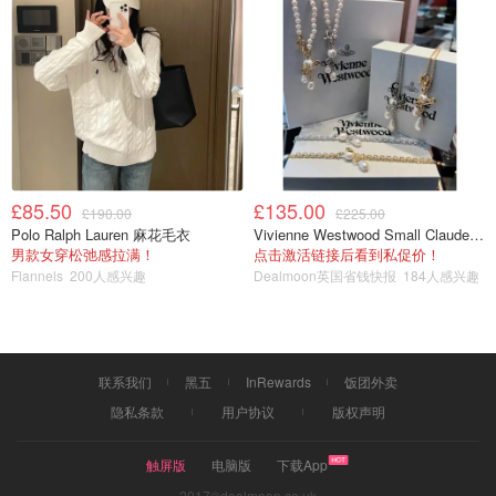
是个航站楼不如说就是个小小的度假村的感觉，真的和机场
一点关系都搭不着边2333
£85.50
£135.00
£190.00
£225.00
Polo Ralph Lauren 麻花毛衣
Vivienne Westwood Small Claude 珍珠项链
男款女穿松弛感拉满！
点击激活链接后看到私促价！
Flannels
200人感兴趣
Dealmoon英国省钱快报
184人感兴趣
联系我们
黑五
InRewards
饭团外卖
隐私条款
用户协议
版权声明
触屏版
电脑版
下载App
2017©dealmoon.co.uk