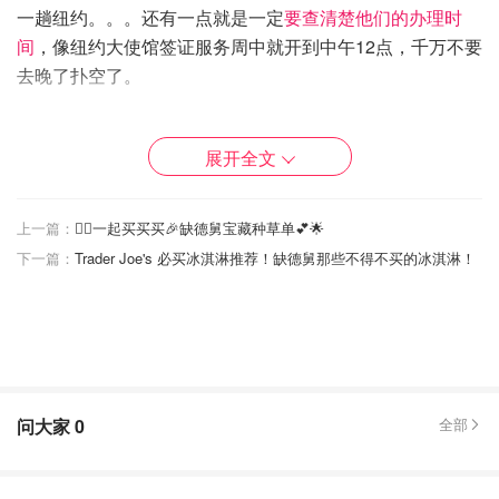
一趟纽约。。。还有一点就是一定
要查清楚他们的办理时
间
，像纽约大使馆签证服务周中就开到中午12点，千万不要
去晚了扑空了。
第一天：启程
展开全文
航班信息：
第一天就花在去南非的路上了2333我坐的是Delta的从
上一篇：
🧚‍♀️一起买买买🎉缺德舅宝藏种草单💕🌟
Atlanta到Johannesburg的航班DL 200。直飞航班的飞行时
下一篇：
Trader Joe's 必买冰淇淋推荐！缺德舅那些不得不买的冰淇淋！
间大概是14个小时（已然阵亡23333）。不过这里不得不吹
爆一下Delta的国际航线~我吃的超级满足OwO上飞机就提
供了一个travel kit，有welcoming鸡尾酒，随餐也有很多免
费酒水的选择，本平时不喝酒-有免费的酒就成酒鬼人士表
示十分开心~而且这还只是经济舱的服务啊，不知道商务舱
和头等舱都好到哪里去了（笑了）。
问大家
0
全部