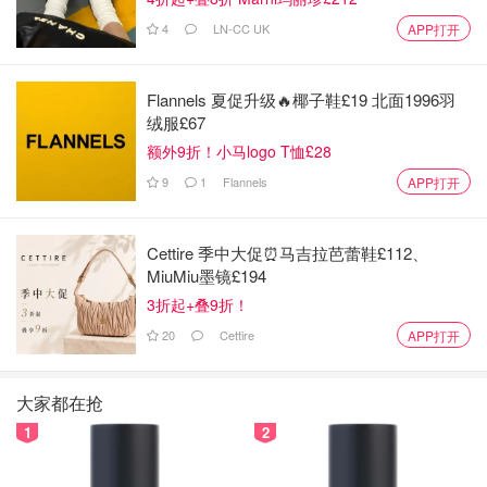
4
LN-CC UK
APP打开
Flannels 夏促升级🔥椰子鞋£19 北面1996羽
绒服£67
额外9折！小马logo T恤£28
9
1
Flannels
APP打开
Cettire 季中大促⏰马吉拉芭蕾鞋£112、
MiuMiu墨镜£194
3折起+叠9折！
20
Cettire
APP打开
第二天：出发去巴卢莱保护区
航班信息
大家都在抢
第二天一早用完早餐我就办理退房手续回到机场了，这时候
1
2
我爸妈从香港过来的航班差不多到达了~当时大概半年没见