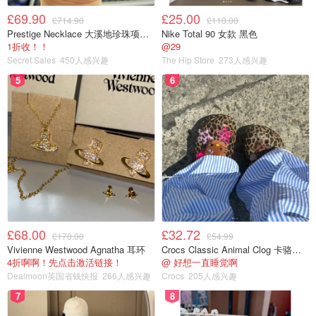
£69.90
£25.00
£714.90
£110.00
Prestige Necklace 大溪地珍珠项链 10-11mm
Nike Total 90 女款 黑色
1折收！！
@29
Secret Sales
450人感兴趣
The Hip Store
273人感兴趣
5
6
拍吃博主再度上线2333
£68.00
£32.72
回到正题，我们第二天是从约翰内斯堡飞帕拉博鲁瓦的航班
£170.00
£54.99
Vivienne Westwood Agnatha 耳环
Crocs Classic Animal Clog 卡骆驰动物印花洞洞鞋
SA 8853，飞行时长大概一小时左右。这个航班是一架超级
4折啊啊！先点击激活链接！
@ 好想一直睡觉啊
小的飞机，就直接半个两三个台阶的梯子就上去了，第一坐
Dealmoon英国省钱快报
266人感兴趣
Crocs
205人感兴趣
这么小的飞机感觉好新奇哈哈~到达了帕拉博鲁瓦之后那个
7
8
机场也是让我震惊.jpg，下飞机真的是走路去的航站楼，说