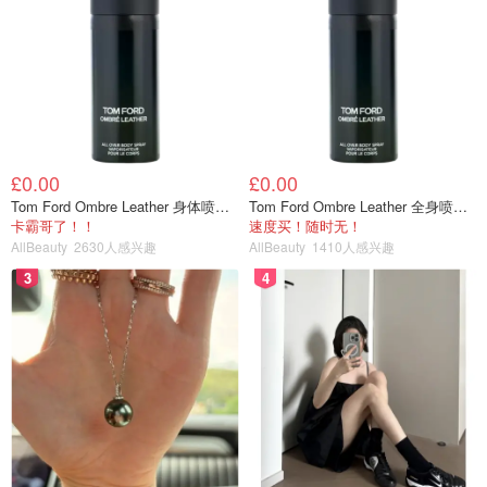
到爸妈了（嗯我们期间连视频都没视频XD），超级开心~约
翰内斯堡的机场分为两个航站楼，1号是国际航站楼，2号是
国内航班航站楼，两个航站楼是相通的，走过去大概7、8分
钟吧还挺方便的~在机场在我爸说接下来到晚上5点前都可能
没饭吃的威胁下在机场又吃了一顿（然后it turned out to be
飞机上给了吃的，入住了酒店正好又赶上它们的午饭：D）
约翰内斯堡的机场餐厅也挺多的，而且和美国比起来就觉得
£0.00
£0.00
什么都便宜XD 我们下图这一顿大概就20刀吧，图中的三明
Tom Ford Ombre Leather 身体喷雾 150ml
Tom Ford Ombre Leather 全身喷雾 150ml
卡霸哥了！！
速度买！随时无！
治只是一份中的1/3，我们只点了一份，结果服务员贴心的
AllBeauty
2630人感兴趣
AllBeauty
1410人感兴趣
平均分成了三份，真的什么东西的size都是巨大的，
3
4
everything is not only big in Texas LMAO