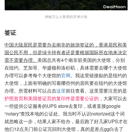
神秘又让人敬畏的非洲大地
签证
中国大陆居民是需要办去南非的旅游签证的，香港居民和美
国公民不用，但是绿卡持有者还是要根据国际所在地来决定
需不需要办理。
美国总共有4个南非驻美国的大使馆，分别
在纽约、芝加哥、华盛顿和洛杉矶，具体需要去哪个大使馆
办理可以参考每个大使馆的
官网
。我这里链接贴的是纽约的
大使馆，上面有明确的写着哪些州的居民要在纽约的大使馆
办理。所需材料可以点击
这里
前往查看。这里需要注意的是
护照首页和美国签证页的复印件是需要公证的
，大家可以去
一些提供公证服务的UPS store去复印，或者直接google
“notary”查找本地的公证处。我当时不认识notorized这个词
就忽略这一步，结果人家不给办，最后跑了好几家UPS才在
他们12点关门前公证完回到大使馆，真的是差点gg白去了