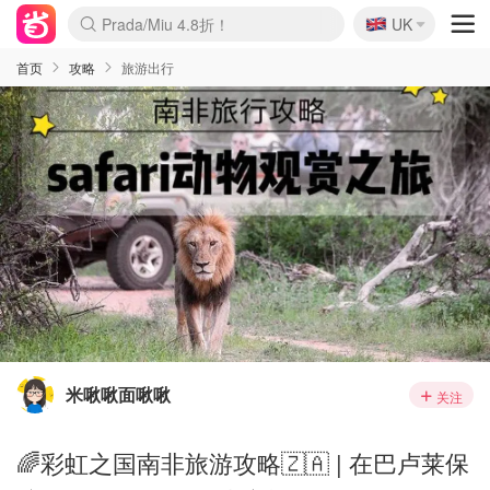
🇬🇧
Prada/Miu 4.8折！
UK
麦卢卡蜂蜜夏促！个位数！
啥？必胜客披萨5折！
首页
攻略
旅游出行
米啾啾面啾啾
关注
🌈彩虹之国南非旅游攻略🇿🇦 | 在巴卢莱保