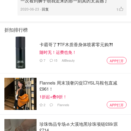
一次看到狮子朝我走来的那一刻真的太震撼了
2020-06-23
· 回复
1
折扣排行榜
卡霸哥了❓TF木质香身体喷雾零元购❓❗
随时无！运费也免！
7
15
AllBeauty
APP打开
Flannels 周末顶奢闪促💥YSL马鞍包直减
达美的国际航班吃的很好，还有免费的酒类
£961！
入住酒店
1折起+叠9折！
2
Flannels
APP打开
第一天到达约翰内斯堡已经是晚上6点左右了，当天晚上入
住了机场附近的一家酒店，叫做飞行员酒店（Aviator Hotel
珍珠饰品专场🦪大溪地黑珍珠项链£69/原
OR Tambo），酒店有免费的机场穿梭巴士，大概30分钟一
£714