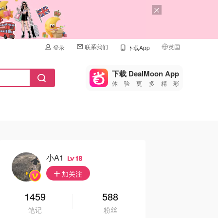
联系我们
英国
登录
下载App
🇺🇸
美国
下载 DealMoon App
体验更多精彩
🇨🇳
中国
🇨🇦
加拿大
🇬🇧
英国
🇩🇪
德国
小a1
18
🇫🇷
加关注
法国
🇮🇹
1459
588
意大利
笔记
粉丝
🇦🇺
澳洲