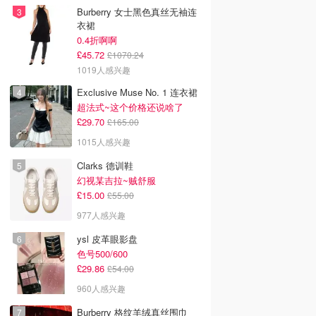
Burberry 女士黑色真丝无袖连
衣裙
0.4折啊啊
£45.72
£1070.24
1019人感兴趣
Exclusive Muse No. 1 连衣裙
超法式~这个价格还说啥了
£29.70
£165.00
1015人感兴趣
Clarks 德训鞋
幻视某吉拉~贼舒服
£15.00
£55.00
977人感兴趣
ysl 皮革眼影盘
色号500/600
£29.86
£54.00
960人感兴趣
Burberry 格纹羊绒真丝围巾