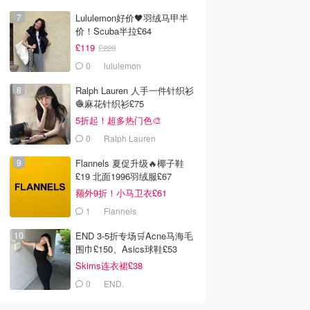
Lululemon好价🖤羽绒马甲半
价！Scuba半拉£64
£119
£228
0
lululemon
Ralph Lauren 人手一件针织衫
🧶麻花针织衫£75
5折起！超多热门色🎨
0
Ralph Lauren
Flannels 夏促升级🔥椰子鞋
£19 北面1996羽绒服£67
额外9折！小马卫衣£61
1
Flannels
END 3-5折专场🛒Acne马海毛
围巾£150、Asics球鞋£53
Skims连衣裙£38
0
END.