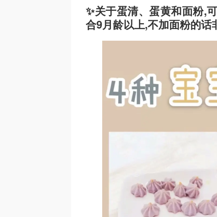
✨关于蛋清、蛋黄和面粉,
合9月龄以上,不加面粉的话