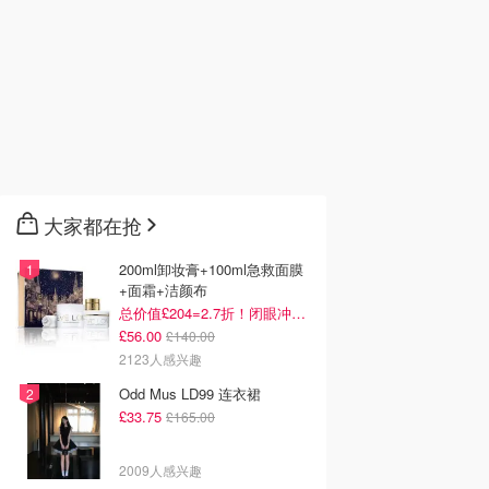
大家都在抢
200ml卸妆膏+100ml急救面膜
+面霜+洁颜布
总价值£204=2.7折！闭眼冲这套！
£56.00
£140.00
2123人感兴趣
Odd Mus LD99 连衣裙
£33.75
£165.00
2009人感兴趣