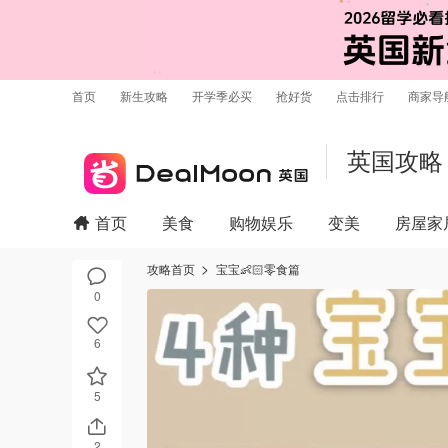
首页
新生攻略
开学季必买
抢好货
点击排行
商家导
英国攻略
首页
美食
购物娱乐
变美
房屋家
攻略首页
宝宝👶🏻零食篇
0
6
5
2