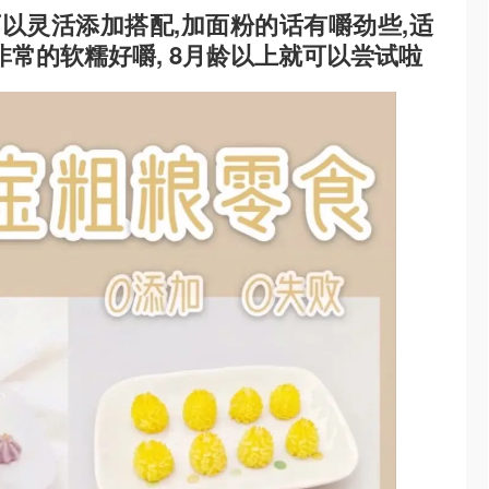
可以灵活添加搭配,加面粉的话有嚼劲些,适
非常的软糯好嚼, 8月龄以上就可以尝试啦