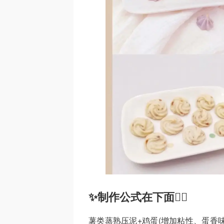
✨制作公式在下面👇🏻
薯类蒸熟压泥+鸡蛋(增加粘性、蛋香味)