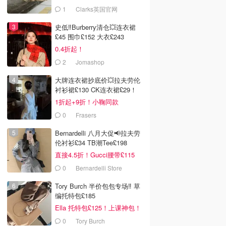
服！
1
Clarks英国官网
史低‼️Burberry清仓💥连衣裙
£45 围巾£152 大衣£243
0.4折起！
2
Jomashop
大牌连衣裙抄底价💥拉夫劳伦
衬衫裙£130 CK连衣裙£29！
1折起+9折！小鞠同款
Ganni£88
0
Frasers
Bernardelli 八月大促📢拉夫劳
伦衬衫£34 TB潮Tee£198
直接4.5折！Gucci腰带£115
0
Bernardelli Store
Tory Burch 半价包包专场‼️ 草
编托特包£185
Ella 托特包£125！上课神包！
0
Tory Burch