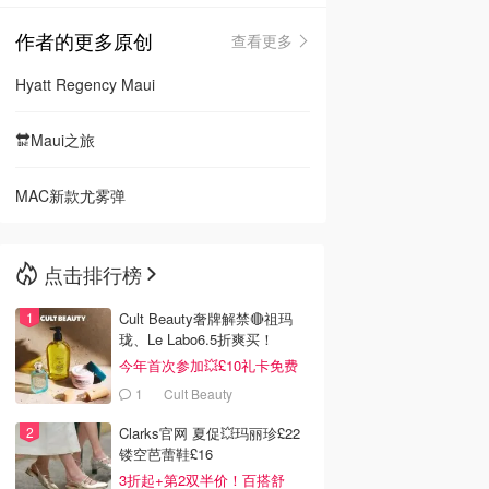
作者的更多原创
查看更多
🇳🇿
新西兰
Hyatt Regency Maui
🔛Maui之旅
MAC新款尤雾弹
点击排行榜
Cult Beauty奢牌解禁🔴祖玛
珑、Le Labo6.5折爽买！
今年首次参加💥£10礼卡免费
拿
1
Cult Beauty
Clarks官网 夏促💥玛丽珍£22
镂空芭蕾鞋£16
3折起+第2双半价！百搭舒