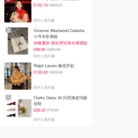
£152.74
£380.01
922人感兴趣
Vivienne Westwood Celestia
小号吊坠项链
26春夏款 锁头带珍珠水滴项链
£96.80
£220.00
820人感兴趣
Ralph Lauren 麻花开衫
£135.00
£225.00
654人感兴趣
Clarks Daiss 30 闪亮漆皮玛丽
珍鞋
£26.25
£75.00
650人感兴趣