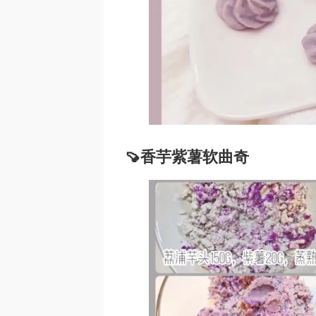
🍠香芋紫薯软曲奇