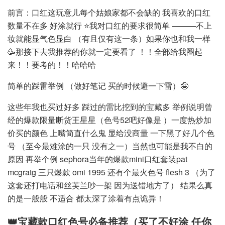
前言：口红这玩意儿每个姑娘家都不会缺的 我喜欢的口红
数量不在多 好涂就行 ⭐️我对口红的要求很简单 ———不上
妆就能显气色显白 （有且仅有这一条）如果你也和我一样
🥳那接下去我推荐的你就一定要看了 ！！全部给我圈起
来！！要考的！！哈哈哈
简单的踩雷举例 （做好笔记 买的时候避一下雷）🤪
这些年我也买过好多 踩过的雷比挖到的宝藏多 举例说明曾
经的爆款限量断货王星星（色号52吧好像是 ）一度热炒加
价买的颜色 上嘴简直什么鬼 显给没商量 一下黑了好几个色
号 （至今最难涂的一只 没有之一）当然也可能是我不白的
原因 再举个例 sephora当年的爆款mini口红套装pat
mcgratg 三只爆款 omi 1995 还有个最火色号 flesh 3 （为了
这套还打电话和丝芙兰吵一架 因为送错地方了） 结果么真
的是一般般 不适合 都太深了涂着有点诡异！
👑宝藏款口红色号必备推荐（买了不好涂 任你