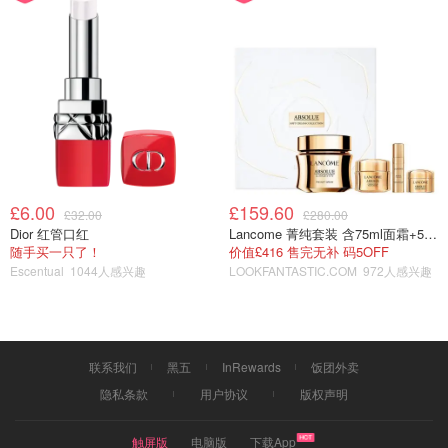
明星同款 色号 962 橘红色（手臂试色见文章最后）
推荐指数五颗星 🌟🌟🌟🌟🌟
优点：显白显气色/滋润/百搭/特别适合春夏
缺点：最后有个淡妆打底 涂这个色号更美
Chanel, Inc.
ROUGE ALLURE LIQUID POWDER LIQUID
£6.00
£159.60
£32.00
£280.00
MATTE LIP COLOUR BLURRED EFFECT -
Dior 红管口红
Lancome 菁纯套装 含75ml面霜+5ml精华+5ml眼霜
Makeup - CHANEL
购买
随手买一只了！
价值£416 售完无补 码5OFF
Escentual
1044人感兴趣
LOOKFANTASTIC.COM
972人感兴趣
CT Charlotte Tilbury （吴谨言推荐款）
联系我们
黑五
InRewards
饭团外卖
隐私条款
用户协议
版权声明
触屏版
电脑版
下载App