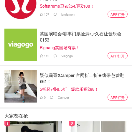
Softstreme卫衣£54/原£108！
Dior星星新款
107
lululemon
APP打开
英国演唱会/赛事门票捡漏👉久石让音乐会
£153
Bigbang英国场有票！
112
Viagogo
APP打开
疑似霸哥❗️Camper 官网折上折🔥绑带芭蕾鞋
£61！
5折起+叠8.5折！爆款乐福£68！
0
Camper
APP打开
dior
大家都在抢
1
2
小众款 色号667 淡梅子色 （试色见我文章最后）