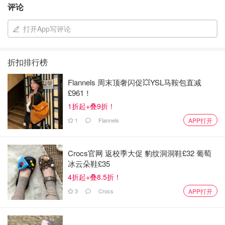
评论
下面我们来聊一下 跟着明星们推荐入的几款好用的口红 当
然有些是我自己推荐的 （我会在下面标清楚）
打开App写评论
宅家520 表白我的小可爱们💄 姐妹们记得再累也要给自己
上一个口红 宅家也要美美的才有好心情💞
折扣排行榜
YSL 番茄红🍅
Flannels 周末顶奢闪促💥YSL马鞍包直减
£961！
1折起+叠9折！
1
Flannels
APP打开
Crocs官网 返校季大促 豹纹洞洞鞋£32 葡萄
冰云朵鞋£35
4折起+叠8.5折！
3
Crocs
APP打开