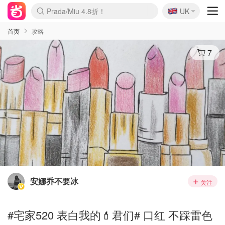
🇬🇧
Prada/Miu 4.8折！
UK
麦卢卡蜂蜜夏促！个位数！
啥？必胜客披萨5折！
首页
攻略
7
安娜乔不要冰
关注
#宅家520 表白我的💄君们# 口红 不踩雷色