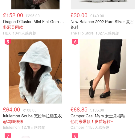
£152.00
£30.00
£295.00
£140.00
Dragon Diffusion Mini Flat Gora 深棕色手提包
New Balance 2002 Pure Silver 复古
朴彩英同款
跑鞋
HBX
1341人感兴趣
The Hip Store
1327人感兴趣
5
6
chanel
£64.00
£68.85
这款香奈儿的唇釉是之前被林允小红书安利的 虽然这款颜
£108.00
£135.00
lululemon Scuba 宽松半拉链卫衣
Camper Casi Myra 女士乐福鞋
色看上去很艳 但是居显白 看我都用那么旧了就知道我没有
@鸡腿妹妹
他们家爆款！皮质超软~
骗你们
lululemon
1279人感兴趣
Camper
1155人感兴趣
7
8