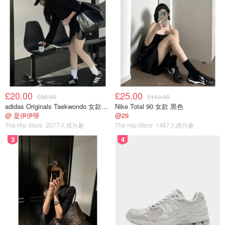
推荐指数🌟🌟🌟🌟
优点：很滋润（打底或者当润唇完全没问题）这也是dior口
红一贯的好品质吧 / 带闪粉闪闪的效果/不化妆涂略显气色
（原因见缺点）
缺点：饱和度不够（对于我个人来说饱和度不太够 所以说
£20.00
£25.00
显气色这点就没那么好）所以这款我不建议唇色深的妹子入
£80.00
£110.00
adidas Originals Taekwondo 女款黑色运动鞋
Nike Total 90 女款 黑色
手
@ 是伊伊呀
@29
The Hip Store
2077人感兴趣
The Hip Store
1487人感兴趣
Sephora
3
4
Dior Addict Halo Shine Lipstick - Dior |
Sephora
购买
Chanel唇釉 （林允推荐款）