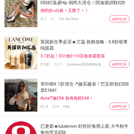
£50封顶💰Hip 倒闭大清仓！阿迪德训鞋£20
倒闭价=白捡！又降了！！
2
The Hip Store
APP打开
ysl
大热款番茄红🍅 （文章最后有我的手臂试色集）
英国新生季必买🔥兰蔻 抢购攻略 - 3.8折收菁
纯面霜
推荐指数四颗星🌟🌟🌟🌟
3.7折起！£31收£110百肽面霜套装
优点：色号416 很正的番茄红 /显白/ 不化妆上色显气色/滋
287
11
Dealmoon英国省钱快报
APP打开
润
缺点： 个人感觉稍微有点黏 卸妆不好卸（但也说明了持久
夯‼️HBX 1折清仓📍越买越省！巴宝莉包£329/
度可以）
原£1641
AcneT恤£56 勃肯拖鞋£48！
Sephora
14
6
HBX
APP打开
Vinyl Cream Lip Stain - Yves Saint Laurent |
Sephora
已更新🔥lululemon 好价区每周上新 大号粉牛
购买
角包罕见£59