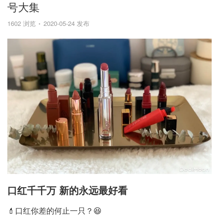
号大集
1602 浏览
2020-05-24 发布
口红千千万 新的永远最好看
💄口红你差的何止一只？😆