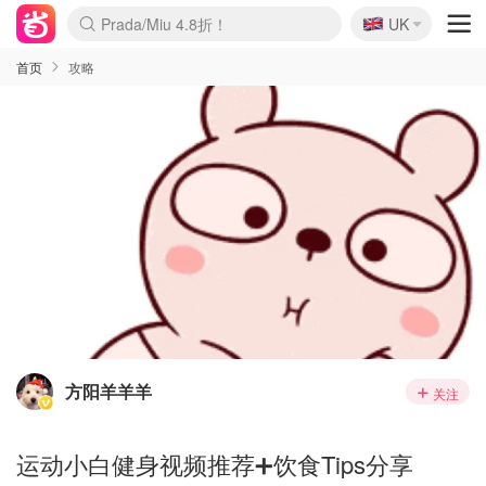
🇬🇧
Prada/Miu 4.8折！
UK
麦卢卡蜂蜜夏促！个位数！
啥？必胜客披萨5折！
首页
攻略
方阳羊羊羊
关注
运动小白健身视频推荐➕饮食Tips分享