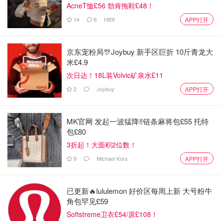
AcneT恤£56 勃肯拖鞋£48！
14
6
HBX
APP打开
3⃣️马甲线（10分钟）
京东宠粉局🎊Joybuy 新手区巨折 10斤青龙大
米£4.9
这个腹肌训练我特地找了一个强度比较低的🤣这是一周前才
次日达！18L装Volvic矿泉水£11
开始做的 不过腹部已经开始慢慢有线条了！开始练腹肌最
大的好处就是 晚饭吃太少容易饿 但是做完这个运动之后我
2
Joybuy
APP打开
就酸痛感大于饥饿感了
MK官网 发起一波猛降‼️链条麻将包£55 托特
包£80
3折起！大面积2位数！
9
Michael Kors
APP打开
已更新🔥lululemon 好价区每周上新 大号粉牛
角包罕见£59
Softstreme卫衣£54/原£108！