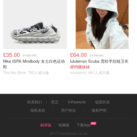
£35.00
£64.00
£165.00
£108.00
Nike ISPA Mindbody 女士白色运动
lululemon Scuba 宽松半拉链卫衣
6⃣️继续拉伸
鞋
@鸡腿妹妹
The Hip Store
792人感兴趣
lululemon
661人感兴趣
这个是不必须的 但我每天在前面一套运动结束后还是会跟
着做 主要就是三个拉伸腿部的动作 是视频博主在小红书上
看到的然后自己来做一个一周挑战 我没有小红书就直接收
藏这个视频啦 看她做还挺有效的 我就也开始做了！不过这
联系我们
黑五
InRewards
饭团外卖
个拉伸是只能改善线条不能减脂 我个人感觉光靠这几个动
隐私条款
用户协议
版权声明
作瘦腿应该是不行的
触屏版
电脑版
下载App
2017©dealmoon.co.uk