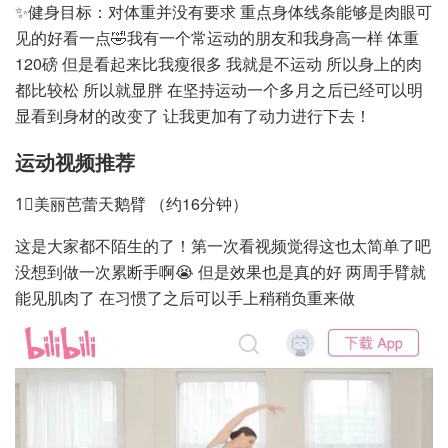
✨健身目标：对体重并没有要求 重点身体线条能够是肉眼可
见的好看一点🤣我有一个常运动的朋友和我身高一样 体重
120磅 但是看起来比我瘦很多 我就是不运动 所以身上的肉
都比较松 所以就显胖 在坚持运动一个多月之后已经可以明
显看到身材的改变了 让我更加有了动力进行下去！
运动视频推荐
1⃣️美丽芭蕾天鹅臂 （约16分钟）
这是大家都不陌生的了！第一次看视频觉得这也太简单了吧
没想到做一次累断手啊😭 但是效果也是真的好 两周手臂就
能见肌肉了 在习惯了之后可以手上稍稍负重来做