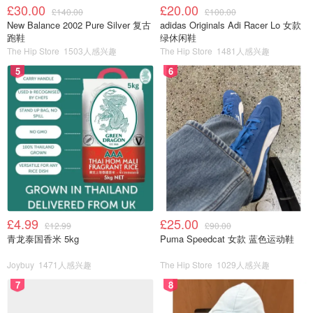
£30.00
£20.00
5⃣️腿部拉伸（10分钟）
£140.00
£100.00
New Balance 2002 Pure Silver 复古
adidas Originals Adi Racer Lo 女款
跑鞋
绿休闲鞋
常运动的妹子对于林芊妤这个名字应该不陌生啦～之前只知
The Hip Store
1503人感兴趣
The Hip Store
1481人感兴趣
道她是演员 没想到健身方面更是专业啊！这个拉伸视频太
5
6
强了 当时跟着好多别的博主做都没什么强烈感觉 但这个视
频特别是手臂撑地压腿的动作 每天做都感觉自己要晕过
去。。但是为了更好的腿部线条 坚持坚持！
£4.99
£25.00
£12.99
£90.00
青龙泰国香米 5kg
Puma Speedcat 女款 蓝色运动鞋
Joybuy
1471人感兴趣
The Hip Store
1029人感兴趣
7
8