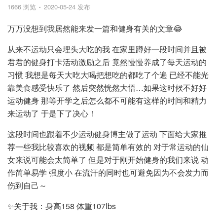
1666 浏览
2020-05-24 发布
万万没想到我居然能来发一篇和健身有关的文章😂
从来不运动只会埋头大吃的我 在家里蹲好一段时间并且被
君君的健身打卡活动激励之后 竟然慢慢养成了每天运动的
习惯 我想是每天大吃大喝把想吃的都吃了个遍 已经不能光
靠美食感受快乐了 然后突然恍然大悟…如果这时候不好好
运动健身 那等开学之后怎么都不可能有这样的时间和精力
来运动了 于是下了决心！
这段时间也跟着不少运动健身博主做了运动 下面给大家推
荐一些我比较喜欢的视频 都是简单有效的 对于常运动的仙
女来说可能会太简单了 但是对于刚开始健身的我们来说 动
作简单易学 强度小 在流汗的同时也可避免因为不会发力而
伤到自己～
✨关于我：身高158 体重107lbs