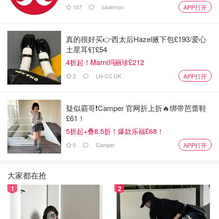
107
lululemon
APP打开
真的很好买👉西太后Hazel腋下包£193/爱心
土星耳钉£54
4折起！Marni玛丽珍£212
2
LN-CC UK
APP打开
疑似霸哥❗️Camper 官网折上折🔥绑带芭蕾鞋
£61！
5折起+叠8.5折！爆款乐福£68！
4⃣️瘦腿（10分钟）
0
Camper
APP打开
这个视频是甜筒妹子最近才出的 之前都是跟别的博主做五
分钟瘦腿视频然后重复做两遍 有些无聊了 正好她出了这个
大家都在抢
14分钟的视频动作也多样化一些 我个人觉得还是比较适合
1
2
在瑜伽垫上做而不是床上做 虽然时间不长 但整套做下来还
是有点儿累的🤣