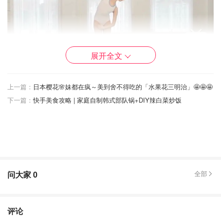
展开全文
上一篇：
日本樱花🌸妹都在疯～美到舍不得吃的「水果花三明治」🤩🤩🤩
下一篇：
快手美食攻略 | 家庭自制韩式部队锅+DIY辣白菜炒饭
2⃣️瘦全身运动（20分钟）
很喜欢跟着这个叫 就是甜筒 的甜美博主做运动！她自己也
问大家
0
全部
是一直在瘦哦 之前尝试过跳操跳舞瘦全身 但我真的是四肢
不协调啊 好多时候一个动作我得反反复复好多遍 做出来的
效果还跟跳大神一样 于是放弃了 这个视频里的动作都很简
评论
单 不过也是能适当出汗的 并且没有跳跃 住公寓也不用怕吵