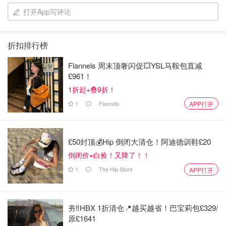
到楼下邻居哦 非常适合没有运动基础以及体重基数比较大
打开App写评论
的人做 不怕伤关节伤膝盖
折扣排行榜
Flannels 周末顶奢闪促💥YSL马鞍包直减
£961！
1折起+叠9折！
1
Flannels
APP打开
£50封顶💰Hip 倒闭大清仓！阿迪德训鞋£20
倒闭价=白捡！又降了！！
1
The Hip Store
APP打开
夯‼️HBX 1折清仓📍越买越省！巴宝莉包£329/
原£1641