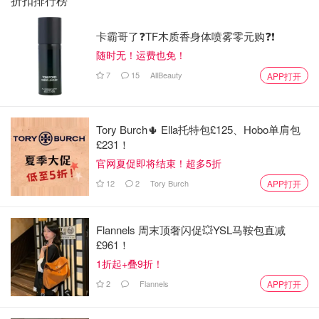
折扣排行榜
卡霸哥了❓TF木质香身体喷雾零元购❓❗
随时无！运费也免！
7
15
AllBeauty
APP打开
Tory Burch🌵 Ella托特包£125、Hobo单肩包
£231！
官网夏促即将结束！超多5折
12
2
Tory Burch
APP打开
Flannels 周末顶奢闪促💥YSL马鞍包直减
£961！
1折起+叠9折！
超精彩的电竞文。
2
Flannels
APP打开
主角是四大骚攻之首的祁醉！骚话一堆堆的，有搞笑，有热