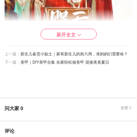
展开全文
上一篇：
新生儿备货小贴士｜家有新生儿的前六周，准妈妈们需要啥？
下一篇：
美甲｜DIY美甲合集 在家轻松做美甲 迎接美美夏日
古代仙魔题材，架空文。
天官赐福，百无禁忌！鬼王花城对太子谢怜的付出和情感实
在是太让人心动了。800年的痴等，为他一念成绝，为他明
灯三千，为他花开满城…同时这本书里也有对人性的考验，
并且每个角色人物都很饱满
问大家
0
全部
超级好看的一篇文，不容错过。书中内容格局很大，前期感
情牵扯少，一定要看到铜炉山后，才能看到这部书的精彩所
评论
在，中后期人物的各种命运开始改变，才凸显出书中主角感