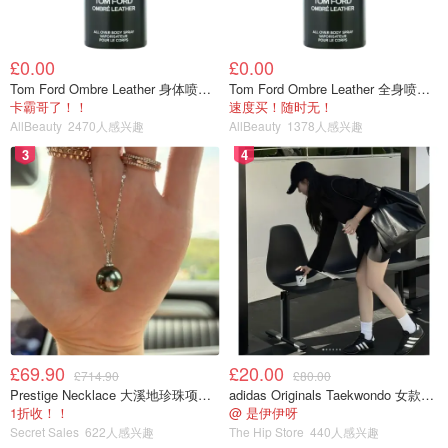
£0.00
£0.00
Tom Ford Ombre Leather 身体喷雾 150ml
Tom Ford Ombre Leather 全身喷雾 150ml
卡霸哥了！！
速度买！随时无！
AllBeauty
2470人感兴趣
AllBeauty
1378人感兴趣
3
4
现代刑侦文，全程烧脑
看的时候严重怀疑智商…以毒品为主线的卧底和警察的故
£69.90
£20.00
事…这是我目前看的最烧脑的文，看的时候经常处于眼睛在
£714.90
£80.00
Prestige Necklace 大溪地珍珠项链 10-11mm
adidas Originals Taekwondo 女款黑色运动鞋
前面飞，脑子在后面追…剧情很精彩，就是坑太深，脑子经
1折收！！
@ 是伊伊呀
常转不过来😂
Secret Sales
622人感兴趣
The Hip Store
440人感兴趣