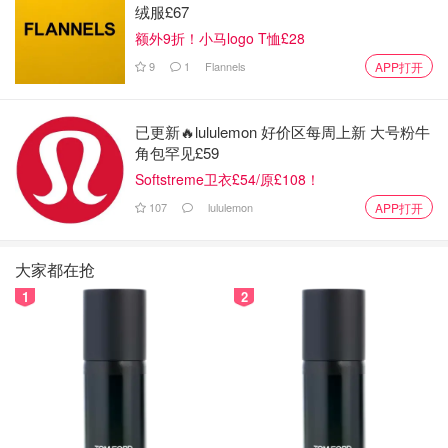
绒服£67
额外9折！小马logo T恤£28
9
1
Flannels
APP打开
已更新🔥lululemon 好价区每周上新 大号粉牛
角包罕见£59
Softstreme卫衣£54/原£108！
现代高中校园文。
107
lululemon
APP打开
看完后无比想重返校园的一部小说，讲述了两个明明是学霸
的少年因为各自的原因伪装成年级学渣互相救赎的故事。有
大家都在抢
两个少年的友爱，同学间的互助，班级的荣誉等。是一部看
1
2
完想再次回到高中时代，想再去体验一把高中生活，再次奋
斗一次高考。
推荐4⃣️：破云—淮上