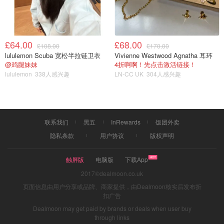
讲述玉器雕刻世家的公子与小师弟一起共同成长共同奋斗互
相扶持，努力为自己喜欢的事情奋斗的故事。其中有很多古
玩类专业名词，以及造假的专业用语，不得不佩服作者的专
£64.00
£68.00
£108.00
£170.00
业知识。全文发展慢，大概30-40章的时候才有苗头，但是
lululemon Scuba 宽松半拉链卫衣
Vivienne Westwood Agnatha 耳环
@鸡腿妹妹
4折啊啊！先点击激活链接！
整体格局很赞。
lululemon
338人感兴趣
LN-CC UK
304人感兴趣
同名广播剧连载中
推荐6⃣️：全球高考—木苏里
联系我们
黑五
InRewards
饭团外卖
隐私条款
用户协议
版权声明
触屏版
电脑版
下载App
2017©dealmoon.co.uk
页面信息由用户分享或品牌、商家提供，由Dealmoon核实后发布折
扣广告
Dealmoon may get paid by brands or deals when user buy
through links