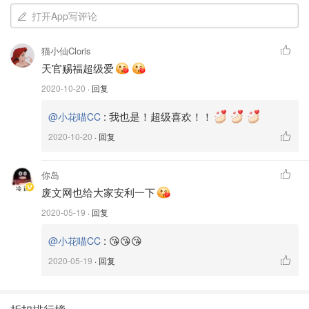
情的动人之处。
打开App写评论
B站先在有同名动漫连载，并且还有同名广播剧。
猫小仙Cloris
PS：
天官赐福超级爱
2020-10-20
· 回复
同作者的另一本书也值得一看，《魔道祖师》
:
我也是！超级喜欢！！
@小花喵CC
这本太火了就不单独介绍了，但是这本其实写的比较乱，建
2020-10-20
· 回复
议先看剧或者动漫后再看书，不然很容易就弃掉了
推荐2⃣️AWM绝地求生—漫漫何其多
你岛
废文网也给大家安利一下
2020-05-19
· 回复
:
😘😘😘
@小花喵CC
2020-05-19
· 回复