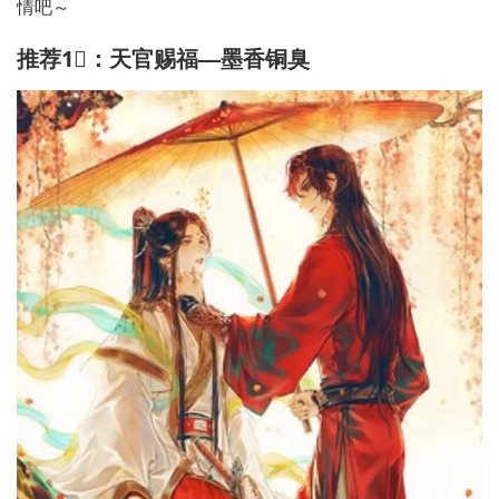
情吧～
推荐1⃣️：天官赐福—墨香铜臭