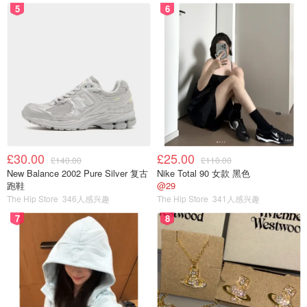
5
6
同名广播剧连载中
推荐5⃣️：碎玉投珠—北南
£30.00
£25.00
£140.00
£110.00
New Balance 2002 Pure Silver 复古
Nike Total 90 女款 黑色
跑鞋
@29
The Hip Store
346人感兴趣
The Hip Store
341人感兴趣
7
8
以雕玉世家为背景的古董鉴定以及造假的师兄弟文