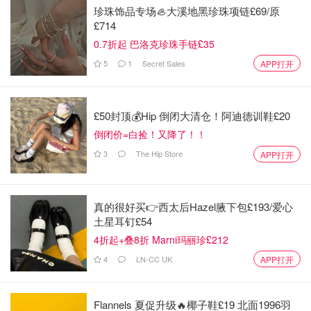
血，有感动，有遗憾…这个是根据吃鸡游戏展开的情节，里
珍珠饰品专场🦪大溪地黑珍珠项链£69/原
面有部分游戏情节，看不懂的建议玩两把吃鸡体验下…本书
£714
全程无狗血，轻松又搞笑，非常适合心情不好的时候看，绝
0.7折起 巴洛克珍珠手链£35
对不容错过～
5
1
Secret Sales
APP打开
现有同名广播剧在连载中
推荐3⃣️伪装学渣—木瓜黄
£50封顶💰Hip 倒闭大清仓！阿迪德训鞋£20
倒闭价=白捡！又降了！！
3
The Hip Store
APP打开
真的很好买👉西太后Hazel腋下包£193/爱心
土星耳钉£54
4折起+叠8折 Marni玛丽珍£212
4
LN-CC UK
APP打开
Flannels 夏促升级🔥椰子鞋£19 北面1996羽