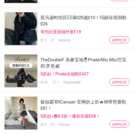
近年来，利亚姆·佩恩公开谈论自己的酗酒问题和成名带来
的困难。
在他的YouTube账户上发布的一段2023年的视频
亚马逊时尚区💥满£25减£10！玛丽珍洞洞鞋
£24
中坦言，
自己曾因酗酒上瘾被送进戒酒中心：“我变成了一
哥伦比亚抓绒外套£19
个我再也认不出来的人。我相信你们也认不出他了。”
1
Amazon
APP打开
新闻来源：
LeParisien
封面图来源：Neil
Hall/LeParisien 版权属于作者
TheDoubleF 高奢宝地🤴Prada/Miu Miu/巴宝
如果你喜欢我们的文章记得点击♥喜欢+⭐收藏+和📣分享
莉/罗意威
哦，也可以加小编服务号（FRloveDealmoon）了解更多法
3折起！Prada乐福鞋£427
国优质折扣和攻略内容~
37
1
TheDoubleF
APP打开
疑似霸哥❗️Camper 官网折上折🔥绑带芭蕾鞋
£61！
5折起+叠8.5折！爆款乐福£68！
0
Camper
APP打开