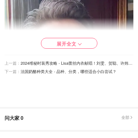
展开全文
上一篇：
2024维秘时装秀攻略 - Lisa蕾丝内衣献唱！刘雯、贺聪、许炜登台！大码超模首次亮相！
下一篇：
法国奶酪种类大全 - 品种、分类，哪些适合小白尝试？
问大家
0
全部