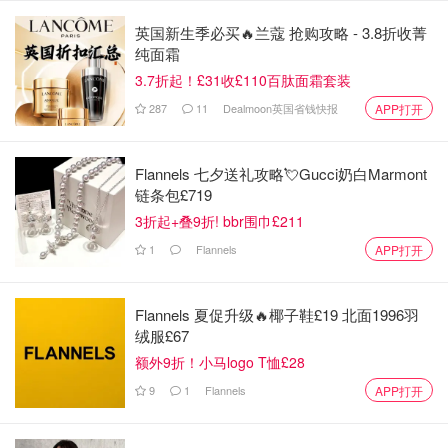
英国新生季必买🔥兰蔻 抢购攻略 - 3.8折收菁
纯面霜
3.7折起！£31收£110百肽面霜套装
287
11
Dealmoon英国省钱快报
APP打开
Flannels 七夕送礼攻略💘Gucci奶白Marmont
链条包£719
3折起+叠9折! bbr围巾£211
1
Flannels
APP打开
Flannels 夏促升级🔥椰子鞋£19 北面1996羽
绒服£67
额外9折！小马logo T恤£28
9
1
Flannels
APP打开