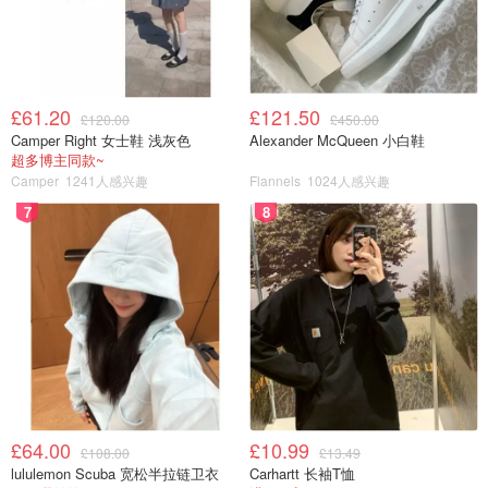
£61.20
£121.50
£120.00
£450.00
Camper Right 女士鞋 浅灰色
Alexander McQueen 小白鞋
超多博主同款~
Camper
1241人感兴趣
Flannels
1024人感兴趣
7
8
£64.00
£10.99
£108.00
£13.49
lululemon Scuba 宽松半拉链卫衣
Carhartt 长袖T恤