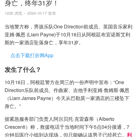
身亡，终年31岁！
1226 浏览
2024-10-17 发布
当地警方称，男孩乐队One Direction前成员、英国音乐家利
亚姆·佩恩 (Liam Payne)于10月16日从阿根廷布宜诺斯艾利
斯的一家酒店坠落身亡，享年31岁。
点击下载打折网App
发生了什么？
10月16日，阿根廷警方在周三的一份声明中宣布：“One
Direction乐队前成员、作曲家、吉他手利亚姆·詹姆斯·佩恩
（Liam James Payne）今天从巴勒莫一家酒店的三楼坠下
身亡。”
据紧急服务部门负责人阿尔贝托·克雷森蒂（Alberto
Crescenti）称，救援电话于当地时间下午5点04分接通，7
分钟后医疗小组到达现场，但只能确认该男子已经死亡。
利