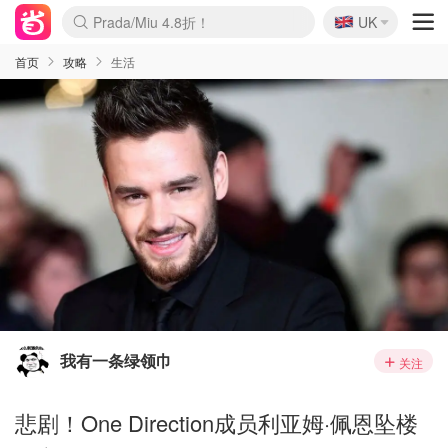
🇬🇧
Prada/Miu 4.8折！
UK
麦卢卡蜂蜜夏促！个位数！
啥？必胜客披萨5折！
首页
攻略
生活
我有一条绿领巾
关注
悲剧！One Direction成员利亚姆·佩恩坠楼