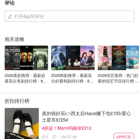
评论
打开App写评论
相关攻略
图片源自@Liam Payne Snapchat/LeParisien
利亚姆·佩恩是谁？
2026美剧推荐 - 最新必
2026韩剧推荐 - 最新高
2026综艺推荐 - 热门好
看高分美剧排行榜 - 8月
分好看韩剧排行榜 - 8月
看的综艺节目排行榜 - 
最新: 《​​足球教练 》第
最新：丁海寅《我的荒
月最新:《​​伦敦合伙人
利亚姆·佩恩（Liam Payne），1993年8月29日出生于伍尔
四季回归！
糖恋爱 》上线❣️
回归啦
弗汉普顿，与路易斯-汤姆林森（LouisTomlinson）、尼尔-
折扣排行榜
霍兰（NiallHoran）、扎恩-马利克（ZaynMalik）和哈里-斯
泰尔斯（HarryStyles）是世界上最成功的男孩乐队之一One
真的很好买👉西太后Hazel腋下包£193/爱心
Direction的成员。粉丝们昵称他们为1Ds，他们是电视节目
土星耳钉£54
《TheX Factor》的产物，2010年成立后获得了飞速的成
4折起！Marni玛丽珍£212
功，从第二年开始每年发行一张专辑。
2
LN-CC UK
APP打开