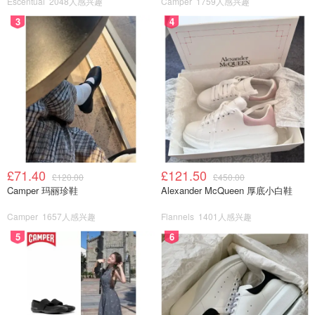
Escentual
2048人感兴趣
Camper
1759人感兴趣
3
4
£71.40
£121.50
£120.00
£450.00
Camper 玛丽珍鞋
Alexander McQueen 厚底小白鞋
Camper
1657人感兴趣
Flannels
1401人感兴趣
5
6