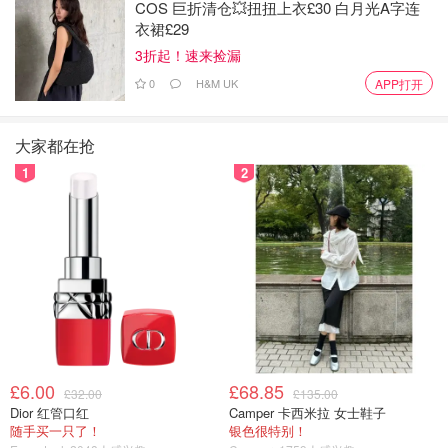
COS 巨折清仓💥扭扭上衣£30 白月光A字连
衣裙£29
3折起！速来捡漏
0
H&M UK
APP打开
大家都在抢
1
2
£6.00
£68.85
£32.00
£135.00
Dior 红管口红
Camper 卡西米拉 女士鞋子
随手买一只了！
银色很特别！