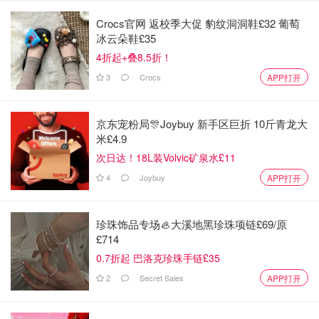
《遗赠扶养协议》。
Crocs官网 返校季大促 豹纹洞洞鞋£32 葡萄
2019年该协议经公证。2021年马某去世后，刘某提起诉讼
冰云朵鞋£35
要求继承财产。而马某的姐妹、外甥等亲属对协议提出质
4折起+叠8.5折！
疑，认为马某在2017年之前就出现精神障碍，行为能力受
3
Crocs
APP打开
限。
虽然法院最终支持了刘某的诉求，但遗产经历了一场诉讼
京东宠粉局🎊Joybuy 新手区巨折 10斤青龙大
米£4.9
后，归属才最终尘埃落定。
次日达！18L装Volvic矿泉水£11
4
Joybuy
APP打开
珍珠饰品专场🦪大溪地黑珍珠项链£69/原
£714
0.7折起 巴洛克珍珠手链£35
2
Secret Sales
APP打开