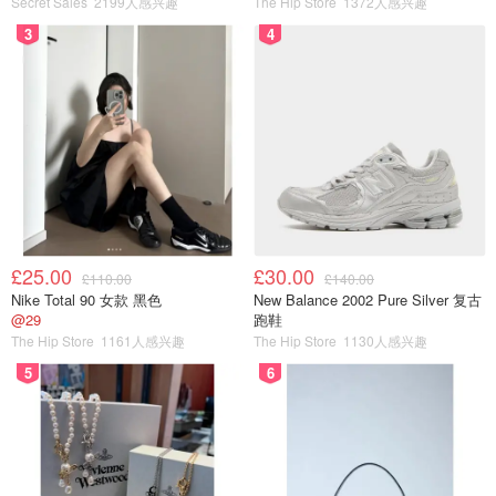
Secret Sales
2199人感兴趣
The Hip Store
1372人感兴趣
进行分割。
3
4
£25.00
£30.00
£110.00
£140.00
Nike Total 90 女款 黑色
New Balance 2002 Pure Silver 复古
@29
跑鞋
网友争议：同居就能分走一半财产？究竟是保
The Hip Store
1161人感兴趣
The Hip Store
1130人感兴趣
障还是掠夺？
5
6
专家建议一经报道，迅速在社交媒体上引发激烈讨论。
不少网友对提议表示担忧，认为这可能为“洗房”开辟新途
径。所谓“洗房”，指的是通过快速婚姻将房产变成夫妻共同