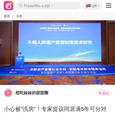
🇬🇧
Prada/Miu 4.8折！
UK
麦卢卡蜂蜜夏促！个位数！
啥？必胜客披萨5折！
首页
攻略
想吃妹妹的甜甜圈
关注
小心被“洗房”！专家提议同居满5年可分对