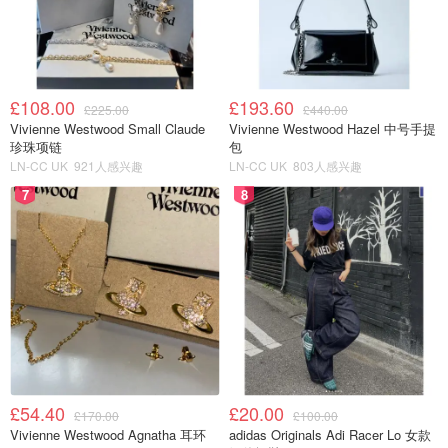
财产，然后离婚分走一半的行为。
有网友评论道：“这不就是给那些想不劳而获的人开绿灯
吗？同居五年就可以分走别人辛辛苦苦挣来的财产？”
£108.00
£193.60
£225.00
£440.00
Vivienne Westwood Small Claude
Vivienne Westwood Hazel 中号手提
但也有网友表示支持，认为这有助于保障在长期同居关系中
珍珠项链
包
付出较多一方的权益：“很多人在同居关系中付出了很多，
LN-CC UK
921人感兴趣
LN-CC UK
803人感兴趣
比如承担大部分家务、照顾对方生活，这些无形的贡献也应
7
8
该被认可。”
还有网友持谨慎态度：“关键是如何界定‘同居关系’，如何防
止这一规定被滥用。需要有非常明确和细致的标准。”
£54.40
£20.00
£170.00
£100.00
Vivienne Westwood Agnatha 耳环
adidas Originals Adi Racer Lo 女款