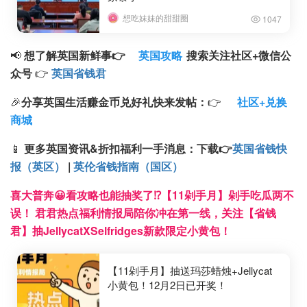
想吃妹妹的甜甜圈
1047
📢
想了解英国新鲜事👉
英国攻略
搜索
关注
社区+
微信公
众号
👉
英国省钱君
🎉
分享英国生活赚金币兑好礼快来发帖：
👉
社区+兑换
商城
📱
更多英国资讯&折扣福利一手消息：
下载
👉
英国省钱快
报（英区）
|
英伦省钱指南（国区）
喜大普奔😀看攻略也能抽奖了⁉️【11剁手月】剁手吃瓜两不
误！ 君君热点福利情报局陪你冲在第一线，关注【省钱
君】抽JellycatXSelfridges新款限定小黄包！
【11剁手月】抽送玛莎蜡烛+Jellycat
小黄包！12月2日已开奖！