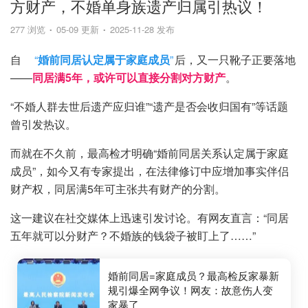
方财产，不婚单身族遗产归属引热议！
277 浏览
05-09 更新
2025-11-28 发布
自
“
婚前同居认定属于家庭成员
”
后，又一只靴子正要落地
——
同居满5年，或许可以直接分割对方财产
。
“不婚人群去世后遗产应归谁”“遗产是否会收归国有”等话题
曾引发热议。
而就在不久前，最高检才明确“婚前同居关系认定属于家庭
成员”，如今又有专家提出，在法律修订中应增加事实伴侣
财产权，同居满5年可主张共有财产的分割。
这一建议在社交媒体上迅速引发讨论。有网友直言：“同居
五年就可以分财产？不婚族的钱袋子被盯上了……”
婚前同居=家庭成员？最高检反家暴新
规引爆全网争议！网友：故意伤人变
家暴了