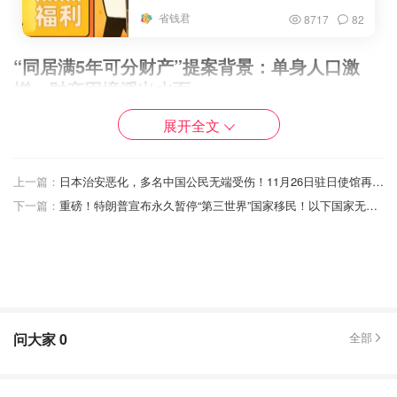
省钱君
8717
82
“同居满5年可分财产”提案背景：单身人口激
增，财产困境浮出水面
展开全文
这一建议的提出，源于中国单身人口的迅速增长。国家统计
局数据显示，我国单身人口已达2.4亿，2025年将突破3
亿，占总人口比例将升至25%。
上一篇：
日本治安恶化，多名中国公民无端受伤！11月26日驻日使馆再次提醒：注意人身安全！
下一篇：
重磅！特朗普宣布永久暂停“第三世界”国家移民！以下国家无限期禁止入境…
在第四届遗产管理人高质量创新发展交流会上，苏州鑫桥传
承咨询事务所联合创始人胡筠悦发布了《不婚人群遗产管理
需求研究》，指出了不婚人群在遗产管理上面临的困境。
问大家
0
全部