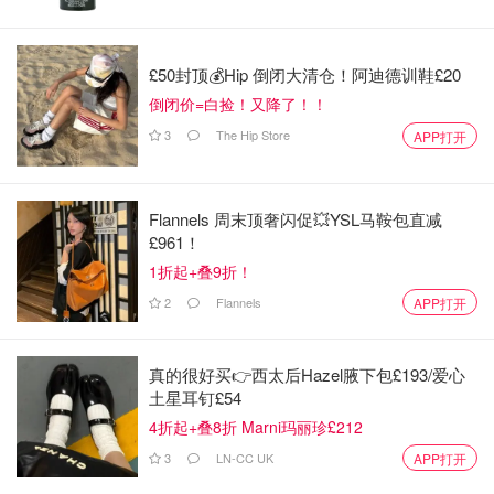
现实困境：不婚人群遗产管理缺位，同居伴侣
财产纠纷频发
£50封顶💰Hip 倒闭大清仓！阿迪德训鞋£20
倒闭价=白捡！又降了！！
在不婚人群遗产管理制度缺位情形下，司法实践中的纠纷也
3
The Hip Store
APP打开
相应增多。
胡筠悦介绍，不婚人群如有长期生活的同居伴侣容易产生纠
Flannels 周末顶奢闪促💥YSL马鞍包直减
纷，陷入财产困境。比如，共同出资买房买车，财产登记在
£961！
一方名下，但实际为共同购置和还贷，分割依据不明。
1折起+叠9折！
合作创业股权登记在一人名下，未签署代持协议，导致股权
2
Flannels
APP打开
权属不明。
以上海一起《遗赠抚养协议》纠纷案件为例：
真的很好买👉西太后Hazel腋下包£193/爱心
土星耳钉£54
马某与妻子生前育有一子，2011年、2017年，马某的妻
4折起+叠8折 Marni玛丽珍£212
子、未婚未育的独子相继去世，马某独自一人居家。家附近
3
LN-CC UK
APP打开
的水果摊主刘某对他颇为照顾，2017年马某与刘某签订