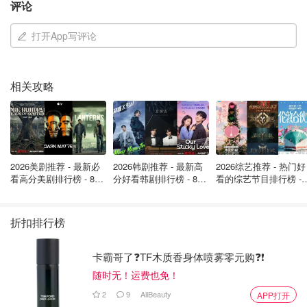
评论
打开App写评论
相关攻略
现行《民法典》继承编以血缘和婚姻为继承权基础，导致不
婚人群在遗产管理人选任上，面临比有配偶或子女者更复杂
和特殊的困境。
2026美剧推荐 - 最新必
2026韩剧推荐 - 最新高
2026综艺推荐 - 热门好
看高分美剧排行榜 - 8月
分好看韩剧排行榜 - 8月
看的综艺节目排行榜 - 
胡筠悦研究发现，不婚人群尤其是无子女的群体，缺乏“天
最新: 《​​足球教练 》第
最新：丁海寅《我的荒
月最新:《​​伦敦合伙人
然”或法定的遗产管理人。根据《民法典》继承编，第一顺
四季回归！
糖恋爱 》上线❣️
回归啦
序继承人是配偶、子女、父母。不婚者无配偶子女，父母可
折扣排行榜
能已故或年迈无力管理。
卡霸哥了❓TF木质香身体喷雾零元购❓❗
在法定继承人缺失或不合适的情况下，法律规定由被继承人
随时无！运费也免！
生前住所地的民政部门或者村民委员会担任。但这可能使得
2
9
AllBeauty
APP打开
遗产无法物尽其用或实现被继承人潜在心愿。