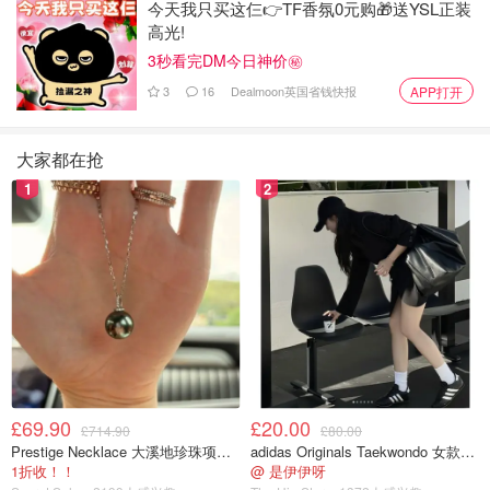
今天我只买这仨👉TF香氛0元购🎁送YSL正装
高光!
3秒看完DM今日神价㊙️
法律现状：同居财产分割已有规定
3
16
Dealmoon英国省钱快报
APP打开
事实上，关于同居期间的财产分割，最高人民法院已有相应
规定。
大家都在抢
1
2
根据民法典婚姻家庭编的解释，同居期间所得的财产，以
“个人所有”为原则，但共同出资或经营收益需按贡献比例分
配，兼顾公平。
最高人民法院民一庭庭长陈宜芳曾解释：“在没有约定的情
况下，是按照‘自己的财产归自己所有’的原则，比如说双方
都有工资，各自的工资归各自所有。”
然而，在共同生活过程中，双方可能会因共同出资购置财
£69.90
£20.00
产、共同生产经营投资等情况导致财产无法清晰区分。在这
£714.90
£80.00
Prestige Necklace 大溪地珍珠项链 10-11mm
adidas Originals Taekwondo 女款黑色运动鞋
种情况下，出资比例为首要考虑因素，在此基础上，综合考
1折收！！
@ 是伊伊呀
虑共同生活情况、有无共同子女、对财产的贡献大小等事实