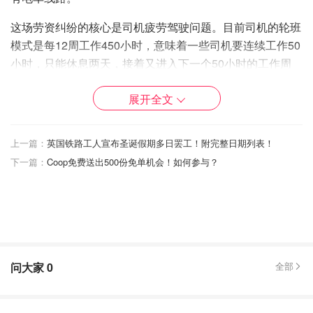
这场劳资纠纷的核心是司机疲劳驾驶问题。目前司机的轮班
模式是每12周工作450小时，意味着一些司机要连续工作50
小时，只能休息两天，接着又进入下一个50小时的工作周
期。
展开全文
相比其他部门同事，电车司机的休息日更少。长期疲劳驾驶
不仅影响司机健康，更把乘客安全置于危险之中。工会表示
上一篇：
英国铁路工人宣布圣诞假期多日罢工！附完整日期列表！
已多次向管理层反映，但对方声称没有资金改善工作条件。
下一篇：
Coop免费送出500份免单机会！如何参与？
罢工时间定在12月5日（周五）至12月7日（周日），
这个
周末恰逢Ed Sheeran、Jamiroquai和Pete Tong举办演唱
会，还有曼城主场对阵桑德兰的球赛，交通停摆将给出行带
来巨大影响。
工会呼吁管理层回到谈判桌，提出切实解决方案，避免这场
问大家
0
全部
破坏性行动。乘客们也要提前做好出行规划！