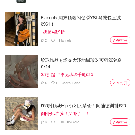
Flannels 周末顶奢闪促💥YSL马鞍包直减
£961！
1折起+叠9折！
2
Flannels
APP打开
珍珠饰品专场🦪大溪地黑珍珠项链£69/原
£714
0.7折起 巴洛克珍珠手链£35
5
1
Secret Sales
APP打开
£50封顶💰Hip 倒闭大清仓！阿迪德训鞋£20
倒闭价=白捡！又降了！！
3
The Hip Store
APP打开