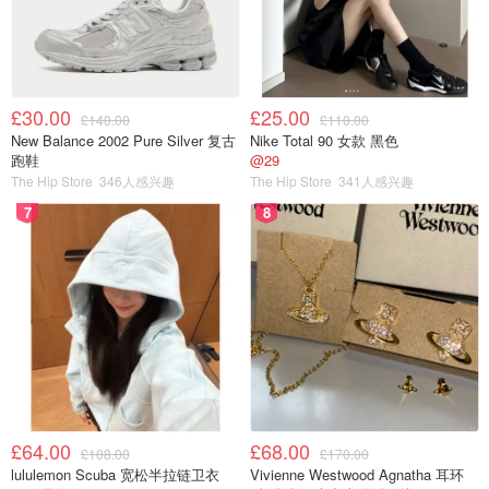
£30.00
£25.00
£140.00
£110.00
New Balance 2002 Pure Silver 复古
Nike Total 90 女款 黑色
跑鞋
@29
The Hip Store
346人感兴趣
The Hip Store
341人感兴趣
7
8
£64.00
£68.00
£108.00
£170.00
lululemon Scuba 宽松半拉链卫衣
Vivienne Westwood Agnatha 耳环