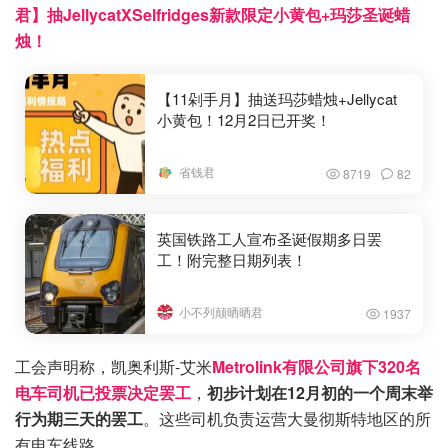
君】抽JellycatXSelfridges新款限定小黄包+玛莎圣诞蜡
烛！
【11剁手月】抽送玛莎蜡烛+Jellycat
小黄包！12月2日已开奖！
省钱君
8719
82
英国铁路工人宣布圣诞假期多日罢
工！附完整日期列表！
小不列颠晒晒君
1937
工会声明称，凯奥利斯-艾米
Metrolink有限公司旗下320名
电车司机已投票决定罢工
，
初步计划在12月初的一个周末举
行为期三天的罢工
。这些司机负责运营大曼彻斯特地区的所
有电车线路。