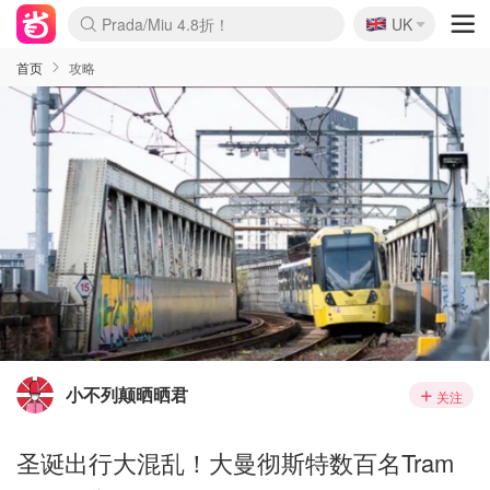
🇬🇧
Prada/Miu 4.8折！
UK
麦卢卡蜂蜜夏促！个位数！
啥？必胜客披萨5折！
首页
攻略
小不列颠晒晒君
关注
圣诞出行大混乱！大曼彻斯特数百名Tram