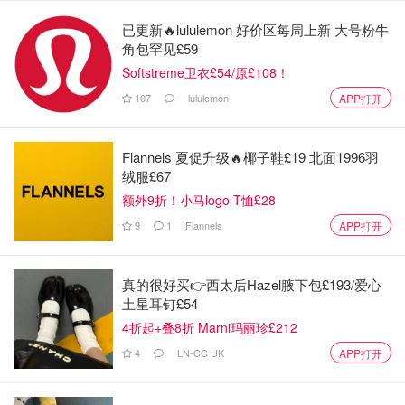
已更新🔥lululemon 好价区每周上新 大号粉牛
角包罕见£59
Softstreme卫衣£54/原£108！
107
lululemon
APP打开
Flannels 夏促升级🔥椰子鞋£19 北面1996羽
绒服£67
额外9折！小马logo T恤£28
9
1
Flannels
APP打开
真的很好买👉西太后Hazel腋下包£193/爱心
土星耳钉£54
4折起+叠8折 Marni玛丽珍£212
4
LN-CC UK
APP打开