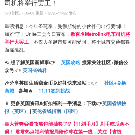
司机将举行罢工！
378 浏览
05-09 更新
2025-11-22 发布
重磅消息！今年圣诞季，曼彻斯特的小伙伴们出行要“难上
加难”了！Unite工会今日宣布，
数百名Metrolink电车司机将
举行大罢工
，不仅去圣诞市集可能受阻，整个城市交通都将
面临混乱。
📢
想了解英国新鲜事👉
英国攻略
搜索
关注
社区+
微信公
众号
👉
英国省钱君
🎉
分享英国生活赚金币兑好礼快来发帖：
👉
社区+兑换
商城
参与🔥
11.11签到挑战
📱
更多英国资讯&折扣福利一手消息：
下载
👉
英国省钱快
报（英区）
|
英伦省钱指南（国区）
喜大普奔😀看攻略也能抽奖了⁉️【11剁手月】剁手吃瓜两不
误！ 君君热点福利情报局陪你冲在第一线，关注【省钱