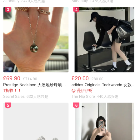
AllBeauty
2470人感兴趣
AllBeauty
1378人感兴趣
3
4
£69.90
£20.00
£714.90
£80.00
Prestige Necklace 大溪地珍珠项链 10-11mm
adidas Originals Taekwondo 女款黑色运动鞋
1折收！！
@ 是伊伊呀
Secret Sales
622人感兴趣
The Hip Store
440人感兴趣
5
6