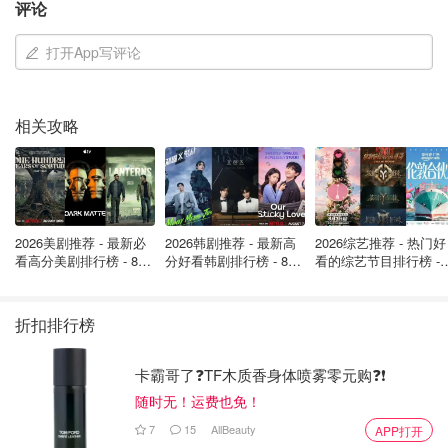
评论
英国新闻
打开App写评论
相关攻略
2026美剧推荐 - 最新必
2026韩剧推荐 - 最新高
2026综艺推荐 - 热门好
看高分美剧排行榜 - 8月
分好看韩剧排行榜 - 8月
看的综艺节目排行榜 - 
最新: 《​​足球教练 》第
最新：丁海寅《我的荒
月最新:《​​伦敦合伙人
四季回归！
糖恋爱 》上线❣️
回归啦
折扣排行榜
卡霸哥了❓TF木质香身体喷雾零元购❓❗
随时无！运费也免！
7
15
AllBeauty
APP打开