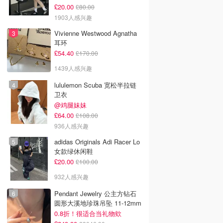
£20.00
£80.00
1903人感兴趣
Vivienne Westwood Agnatha
耳环
£54.40
£170.00
1439人感兴趣
lululemon Scuba 宽松半拉链
卫衣
@鸡腿妹妹
£64.00
£108.00
936人感兴趣
韩国电影推荐 | 最新
2026美国即将上映电影推
Netflix新剧推荐2026 - 
韩国电影排行榜，
荐 - 万众期待的热门大片
新好看网飞Netflix新剧大
adidas Originals Adi Racer Lo
点！8月最新！(持
- 8月最新: 《末世行者》
片 - 8月最新：《​​百年孤
女款绿休闲鞋
）
独2》
£20.00
£100.00
932人感兴趣
Pendant Jewelry 公主方钻石
圆形大溪地珍珠吊坠 11-12mm
0.8折！很适合当礼物欸