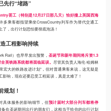
先行“堵路”
ountry罢工（特别是12月27日那几天）恰好撞上英国西海
许多乘客都指望乘坐CrossCountry列车作为替代交通工
不上了，出行计划恐怕要彻底泡汤！
改造工程影响持续
k Rail）也早早发出预警，
圣诞节和新年期间将斥资1.3
时全英铁路系统都将面临延误。
尽管其负责人海伦·哈姆林
“一些非常宏大的铁路改进计划”，但对普通乘客来说，这无疑是
罢工影响，现在还要忍受工程延误，真是太难了！
前规划！
布罢工对具体服务的影响细节，但
预计届时大部分列车都将停
准备在圣诞期间出行的朋友们，这相当于给你的出行计划