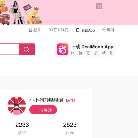
联系我们
英国
登录
下载App
🇺🇸
美国
下载 DealMoon App
体验更多精彩
🇨🇳
中国
🇨🇦
加拿大
🇬🇧
英国
🇩🇪
德国
小不列颠晒晒君
17
🇫🇷
加关注
法国
🇮🇹
2233
2523
意大利
笔记
粉丝
🇦🇺
澳洲