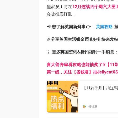
他家员工将在
12月连续四个周六大罢
会被彻底打乱！
📢
想了解英国新鲜事👉
英国攻略
🎉
分享英国生活赚金币兑好礼快来发
📱
更多英国资讯&折扣福利一手消息
喜大普奔😀看攻略也能抽奖了⁉️【1
第一线，关注【省钱君】抽JellycatX
【11剁手月】抽送玛莎
省钱君