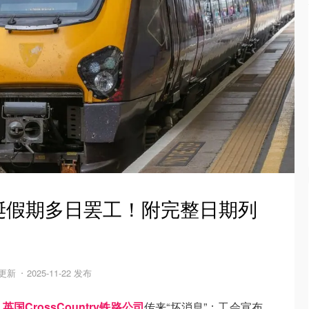
诞假期多日罢工！附完整日期列
 更新
2025-11-22 发布
！
英国CrossCountry铁路公司
传来“坏消息”：工会宣布，