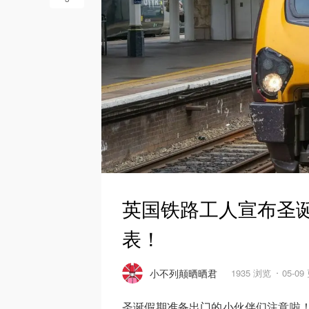
英国铁路工人宣布圣
表！
小不列颠晒晒君
1935 浏览
05-09
圣诞假期准备出门的小伙伴们注意啦