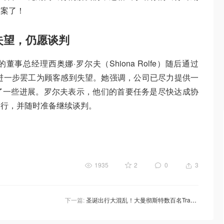
方案了！
深感失望，仍愿谈判
y的董事总经理西奥娜·罗尔夫（Shiona Rolfe）随后通过
进一步罢工为顾客感到失望。她强调，公司已尽力提供一
了一些进展。罗尔夫表示，他们的首要任务是尽快达成协
出行，并随时准备继续谈判。
1935
2
0
3
下一篇:
圣诞出行大混乱！大曼彻斯特数百名Tram司机将举行罢工！