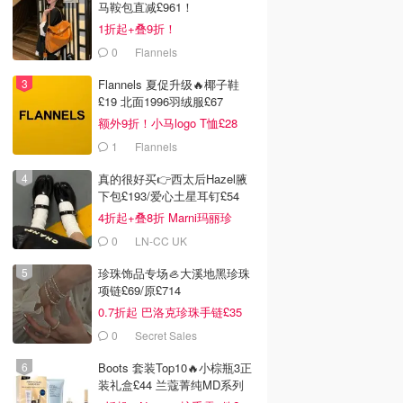
马鞍包直减£961！
1折起+叠9折！
0
Flannels
Flannels 夏促升级🔥椰子鞋
£19 北面1996羽绒服£67
额外9折！小马logo T恤£28
1
Flannels
真的很好买👉西太后Hazel腋
下包£193/爱心土星耳钉£54
4折起+叠8折 Marni玛丽珍
£212
0
LN-CC UK
珍珠饰品专场🦪大溪地黑珍珠
项链£69/原£714
0.7折起 巴洛克珍珠手链£35
0
Secret Sales
Boots 套装Top10🔥小棕瓶3正
装礼盒£44 兰蔻菁纯MD系列
首折