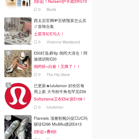
2折起！Nursem护手霜3件£10
0
Boots
西太后官网💸百镑预算怎么买
📿首饰合集
土星耳钉£70入！
0
Vivienne Westwood
£50封顶💰Hip 倒闭大清仓！阿
迪德训鞋£20
倒闭价=白捡！又降了！！
0
The Hip Store
已更新🔥lululemon 好价区每
周上新 大号粉牛角包罕见£59
Softstreme卫衣£54/原£108！
0
lululemon
Flannels 顶奢鞋靴闪促💥JC玛
丽珍£296 MiuMiu德训£413
2折起+叠9折