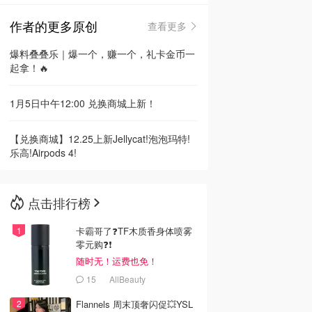
作者的更多原创
查看更多
🇳🇿
新西兰
爆料叠叠乐｜爆一个，赚一个，礼卡金币一
起拿！🔥
1月5日中午12:00 兑换商城上新！
【兑换商城】12.25上新Jellycat!泡泡玛特!
乐高!Airpods 4!
点击排行榜
卡霸哥了❓TF木质香身体喷雾
零元购❓❗
随时无！运费也免！
15
AllBeauty
Flannels 周末顶奢闪促💥YSL