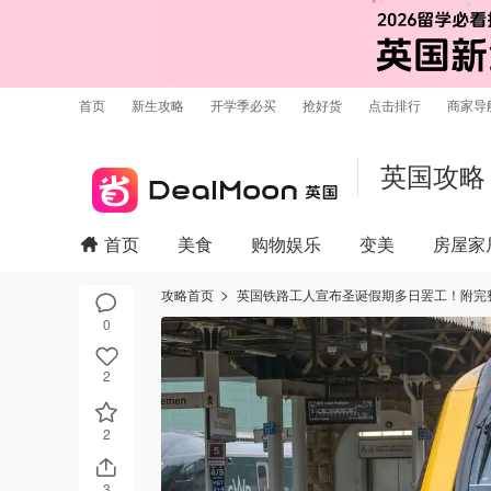
首页
新生攻略
开学季必买
抢好货
点击排行
商家导
英国攻略
首页
美食
购物娱乐
变美
房屋家
攻略首页
英国铁路工人宣布圣诞假期多日罢工！附完
0
2
2
3