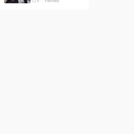
0
Flannels