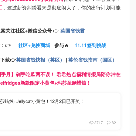
工
，这波薪资纠纷看来是彻底闹大了，你的出行计划可能
搜索
关注
社区+
微信公众号
👉
英国省钱君
帖：
👉
社区+兑换商城
参与🔥
11.11签到挑战
：
下载
👉
英国省钱快报（英区）
|
英伦省钱指南（国区）
1剁手月】剁手吃瓜两不误！ 君君热点福利情报局陪你冲在
Selfridges新款限定小黄包+玛莎圣诞蜡烛！
蜡烛+Jellycat小黄包！12月2日已开奖！
8717
82