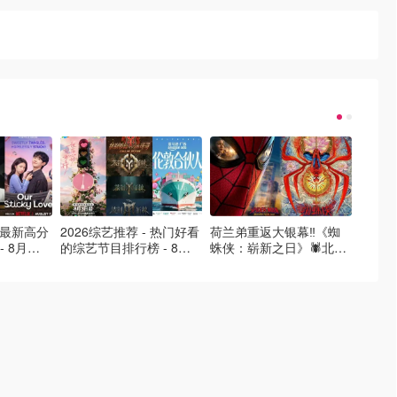
- 最新高分
2026综艺推荐 - 热门好看
荷兰弟重返大银幕‼️《蜘
2026
- 8月最
的综艺节目排行榜 - 8月
蛛侠：崭新之日》🕷️北美
好看的
的荒糖恋
最新:《​​伦敦合伙人》回归
热映中❣️阵容豪华✨🤩
必看盘
啦
续更新