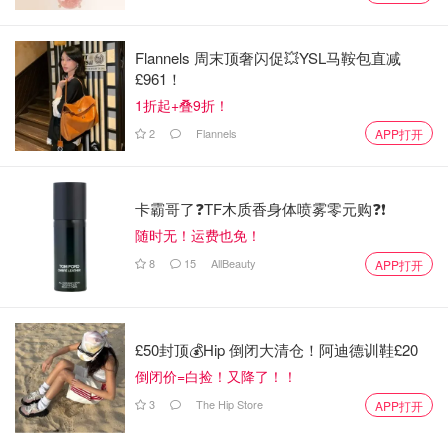
🏰 终点站是童话：14世纪护城河城堡等你探索
Flannels 周末顶奢闪促💥YSL马鞍包直减
£961！
旅程的终点，是这座由国民信托管理的浪漫遗迹。建于14世
1折起+叠9折！
纪的博迪亚姆城堡被护城河环绕，堪称英国最上镜的古堡之
2
Flannels
APP打开
一。从火车车窗远眺再到亲身探索，完美复刻《唐顿庄园》
里的贵族周末。
卡霸哥了❓TF木质香身体喷雾零元购❓❗
📅 出行全攻略：手把手教你完美“蒸汽火车”一日游
随时无！运费也免！
行程规划：冬季列车仅在特定日期运行，务必提前官网
8
15
AllBeauty
APP打开
查询发车时间
火车路线：伦敦桥→黑德科恩（57分钟火车）→转乘
巴士（20分钟）→滕特登车站
£50封顶💰Hip 倒闭大清仓！阿迪德训鞋£20
自驾选择：从伦敦市中心出发约2小时车程
倒闭价=白捡！又降了！！
3
The Hip Store
APP打开