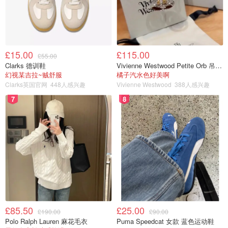
£15.00
£115.00
£55.00
Clarks 德训鞋
Vivienne Westwood Petite Orb 吊坠项链
幻视某吉拉~贼舒服
橘子汽水色好美啊
Clarks英国官网
448人感兴趣
Vivienne Westwood
388人感兴趣
7
8
£85.50
£25.00
£190.00
£90.00
Polo Ralph Lauren 麻花毛衣
Puma Speedcat 女款 蓝色运动鞋