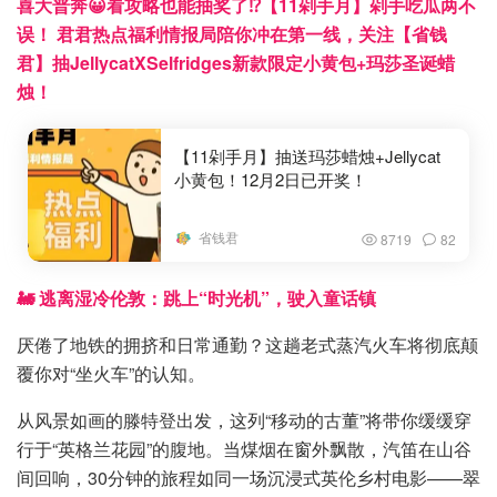
喜大普奔😀看攻略也能抽奖了⁉️【11剁手月】剁手吃瓜两不
误！ 君君热点福利情报局陪你冲在第一线，关注【省钱
君】抽JellycatXSelfridges新款限定小黄包+玛莎圣诞蜡
烛！
【11剁手月】抽送玛莎蜡烛+Jellycat
小黄包！12月2日已开奖！
省钱君
8719
82
🚂 逃离湿冷伦敦：跳上“时光机”，驶入童话镇
厌倦了地铁的拥挤和日常通勤？这趟老式蒸汽火车将彻底颠
覆你对“坐火车”的认知。
从风景如画的滕特登出发，这列“移动的古董”将带你缓缓穿
行于“英格兰花园”的腹地。当煤烟在窗外飘散，汽笛在山谷
间回响，30分钟的旅程如同一场沉浸式英伦乡村电影——翠