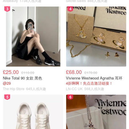
AllBeauty
1738人感兴趣
Secret Sales
888人感兴趣
3
4
£25.00
£68.00
£110.00
£170.00
Nike Total 90 女款 黑色
Vivienne Westwood Agnatha 耳环
@29
4折啊啊！先点击激活链接！
The Hip Store
645人感兴趣
LN-CC UK
568人感兴趣
5
6