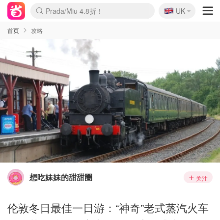
🇬🇧
Prada/Miu 4.8折！
UK
麦卢卡蜂蜜夏促！个位数！
啥？必胜客披萨5折！
首页
攻略
想吃妹妹的甜甜圈
关注
伦敦冬日最佳一日游：“神奇”老式蒸汽火车