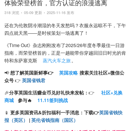
体验荣登榜首，官方认证的浪漫逃离
318 浏览
05-09 更新
2025-11-16 发布
还在为伦敦阴冷潮湿的冬天发愁吗？衣服永远晾不干，下午
四点就天黑——是时候策划一场逃离了！
《Time Out》杂志刚刚发布了2025/26年度冬季最佳一日游
指南，而荣登榜首的，正是一趟能带你穿越回旧日时光的肯
特和东萨塞克斯
蒸汽火车之旅
。
📢
想了解英国新鲜事👉
英国攻略
搜索
关注
社区+
微信公
众号
👉
英国省钱君
🎉
分享英国生活赚金币兑好礼快来发帖：
👉
社区+兑换
商城
参与🔥
11.11签到挑战
📱
更多英国资讯&折扣福利一手消息：
下载
👉
英国省钱快
报（英区）
|
英伦省钱指南（国区）