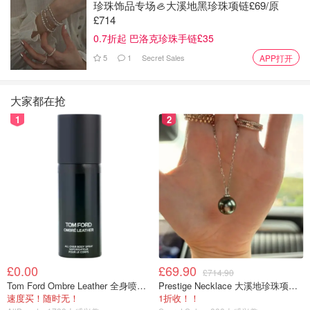
袅白烟，一起飘散在英国最美的乡村画卷里。
珍珠饰品专场🦪大溪地黑珍珠项链£69/原
£714
如果你喜欢我们的文章记得
❤
喜欢+⭐收藏+📣分享
哦，也可
0.7折起 巴洛克珍珠手链£35
以加小编服务号（DMxQianDuoDuo）了解更多英国优质折
5
1
Secret Sales
APP打开
扣和攻略内容~
来源：timeout.com
大家都在抢
1
2
£0.00
£69.90
£714.90
Tom Ford Ombre Leather 全身喷雾 150ml
Prestige Necklace 大溪地珍珠项链 10-11mm
速度买！随时无！
1折收！！