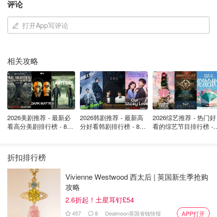
评论
双人票价 £100 起，即可开启这段节日专属旅程
打开App写评论
与圣诞老人本人见面、互动，收获一份特别礼物
沉浸于精心装饰的节日车厢，感受最传统的英伦圣诞氛
相关攻略
围
票务极其抢手，很多日期都已经售罄，少量余票，需
点
击官网
提前预订~
2026美剧推荐 - 最新必
2026韩剧推荐 - 最新高
2026综艺推荐 - 热门好
看高分美剧排行榜 - 8月
分好看韩剧排行榜 - 8月
看的综艺节目排行榜 - 
最新: 《​​足球教练 》第
最新：丁海寅《我的荒
月最新:《​​伦敦合伙人
四季回归！
糖恋爱 》上线❣️
回归啦
折扣排行榜
Vivienne Westwood 西太后 | 英国新生季抢购
攻略
2.6折起！土星耳钉£54
457
8
Dealmoon英国省钱快报
APP打开