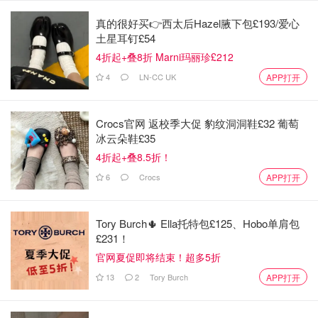
真的很好买👉西太后Hazel腋下包£193/爱心
土星耳钉£54
4折起+叠8折 Marni玛丽珍£212
4
LN-CC UK
APP打开
Crocs官网 返校季大促 豹纹洞洞鞋£32 葡萄
冰云朵鞋£35
4折起+叠8.5折！
6
Crocs
APP打开
Tory Burch🌵 Ella托特包£125、Hobo单肩包
£231！
官网夏促即将结束！超多5折
13
2
Tory Burch
APP打开
这个冬天，别再窝在家里发霉。跳上这列官方认证的“最佳
蒸汽火车”，让潮湿的衣物和阴郁的心情，都随着车头的袅