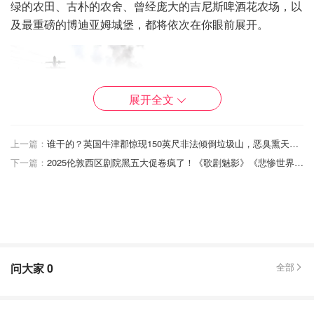
绿的农田、古朴的农舍、曾经庞大的吉尼斯啤酒花农场，以
及最重磅的博迪亚姆城堡，都将依次在你眼前展开。
展开全文
上一篇：
谁干的？英国牛津郡惊现150英尺非法倾倒垃圾山，恶臭熏天现场令人作呕
下一篇：
2025伦敦西区剧院黑五大促卷疯了！《歌剧魅影》《悲惨世界》等20+顶流剧目狂打4折~
🎅 圣诞限定特别体验：和圣诞老人一起开启魔法旅程
圣诞老人蒸汽火车体验时间：11月29日-12月24日
问大家
0
全部
这个冬季，旅程将变得更加魔幻！圣诞老人特别专列将于
2025年11月29日至12月24日期间限时运行。