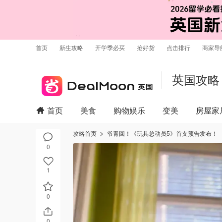
首页
新生攻略
开学季必买
抢好货
点击排行
商家导
英国攻略
首页
美食
购物娱乐
变美
房屋家
攻略首页
爷青回！《玩具总动员5》首支预告发布！
0
1
0
0