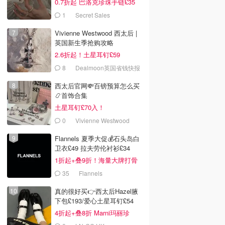
0.7折起 巴洛克珍珠手链£35
1
Secret Sales
Vivienne Westwood 西太后 |
英国新生季抢购攻略
2.6折起！土星耳钉£59
8
Dealmoon英国省钱快报
西太后官网💸百镑预算怎么买
📿首饰合集
土星耳钉£70入！
0
Vivienne Westwood
Flannels 夏季大促💰石头岛白
卫衣£49 拉夫劳伦衬衫£34
1折起+叠9折！海量大牌打骨
折！
35
Flannels
真的很好买👉西太后Hazel腋
下包£193/爱心土星耳钉£54
4折起+叠8折 Marni玛丽珍
£212