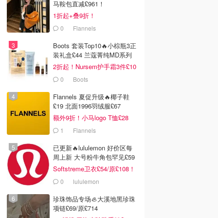
马鞍包直减£961！
1折起+叠9折！
0
Flannels
Boots 套装Top10🔥小棕瓶3正
装礼盒£44 兰蔻菁纯MD系列
首折
2折起！Nursem护手霜3件£10
0
Boots
Flannels 夏促升级🔥椰子鞋
£19 北面1996羽绒服£67
额外9折！小马logo T恤£28
1
Flannels
已更新🔥lululemon 好价区每
周上新 大号粉牛角包罕见£59
Softstreme卫衣£54/原£108！
0
lululemon
珍珠饰品专场🦪大溪地黑珍珠
项链£69/原£714