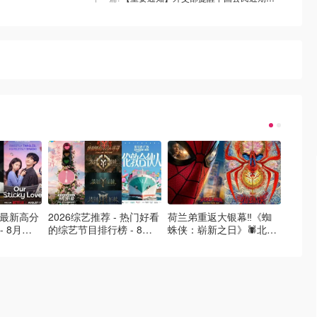
- 最新高分
2026综艺推荐 - 热门好看
荷兰弟重返大银幕‼️《蜘
2026
- 8月最
的综艺节目排行榜 - 8月
蛛侠：崭新之日》🕷️北美
好看的
的荒糖恋
最新:《​​伦敦合伙人》回归
热映中❣️阵容豪华✨🤩
必看盘
啦
续更新