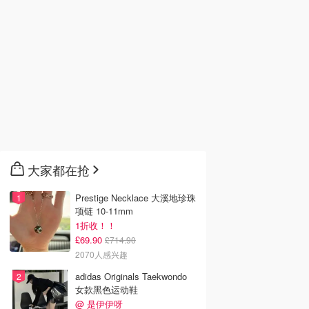
大家都在抢
Prestige Necklace 大溪地珍珠
韩国电影推荐 | 最新
项链 10-11mm
2026美国即将上映电影推
Netflix新剧推荐2026 - 
韩国电影排行榜，
荐 - 万众期待的热门大片
新好看网飞Netflix新剧大
1折收！！
点！8月最新！(持
- 8月最新: 《末世行者》
片 - 8月最新：《​​百年孤
£69.90
£714.90
）
独2》
2070人感兴趣
adidas Originals Taekwondo
女款黑色运动鞋
@ 是伊伊呀