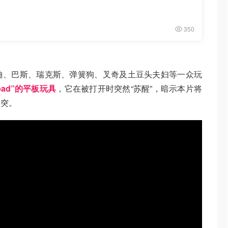
350
迪、巴斯、瑞克斯、弹簧狗、叉奇及土豆头夫妇等一众玩
pad”的平板玩具
，它在被打开时突然“苏醒”，暗示本片将
冲突。