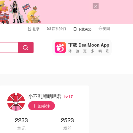
联系我们
英国
登录
下载App
🇺🇸
美国
下载 DealMoon App
体验更多精彩
🇨🇳
中国
🇨🇦
加拿大
🇬🇧
英国
🇩🇪
德国
小不列颠晒晒君
17
🇫🇷
加关注
法国
🇮🇹
2233
2523
意大利
笔记
粉丝
🇦🇺
澳洲