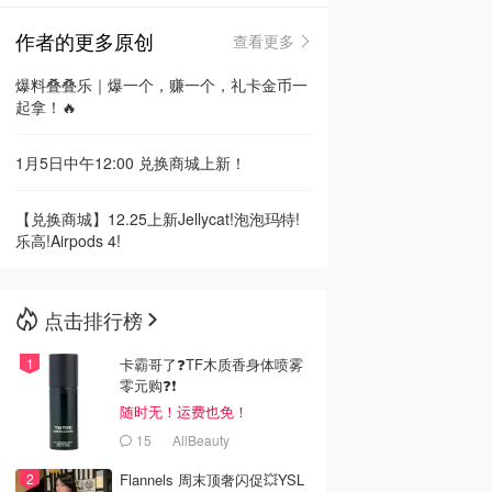
作者的更多原创
查看更多
🇳🇿
新西兰
爆料叠叠乐｜爆一个，赚一个，礼卡金币一
起拿！🔥
1月5日中午12:00 兑换商城上新！
【兑换商城】12.25上新Jellycat!泡泡玛特!
乐高!Airpods 4!
点击排行榜
卡霸哥了❓TF木质香身体喷雾
零元购❓❗
随时无！运费也免！
15
AllBeauty
Flannels 周末顶奢闪促💥YSL