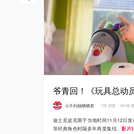
爷青回！《玩具总动
小不列颠晒晒君
178 浏览
05-09
迪士尼皮克斯于当地时间11月12日
等经典角色时隔多年再度集结。
影片