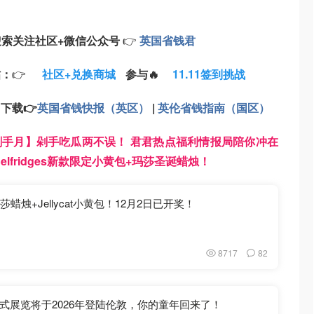
搜索
关注
社区+
微信公众号
👉
英国省钱君
帖：
👉
社区+兑换商城
参与🔥
11.11签到挑战
：
下载
👉
英国省钱快报（英区）
|
英伦省钱指南（国区）
1剁手月】剁手吃瓜两不误！ 君君热点福利情报局陪你冲在
Selfridges新款限定小黄包+玛莎圣诞蜡烛！
蜡烛+Jellycat小黄包！12月2日已开奖！
8717
82
式展览将于2026年登陆伦敦，你的童年回来了！