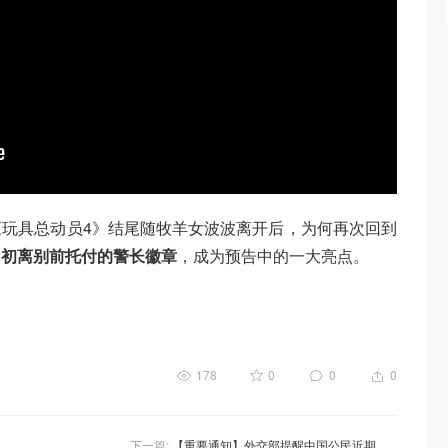
玩具总动员4》结尾随牧羊女波波离开后，为何再次回到
当初离别前托付的警长徽章
，成为预告中的一大亮点。
178
0
0
0
下一篇:
【重要通知】外交部提醒中国公民近期避免前往日本！多航司急发中日航线免费退改签！