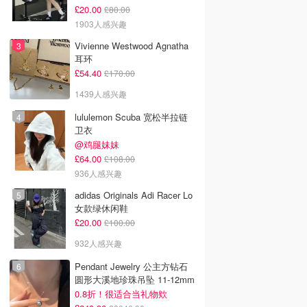
£20.00
£80.00
1903人感兴趣
Vivienne Westwood Agnatha
耳环
£54.40
£170.00
1439人感兴趣
lululemon Scuba 宽松半拉链
卫衣
@鸡腿妹妹
£64.00
£108.00
936人感兴趣
adidas Originals Adi Racer Lo
女款绿休闲鞋
£20.00
£100.00
932人感兴趣
Pendant Jewelry 公主方钻石
圆形大溪地珍珠吊坠 11-12mm
0.8折！很适合当礼物欸