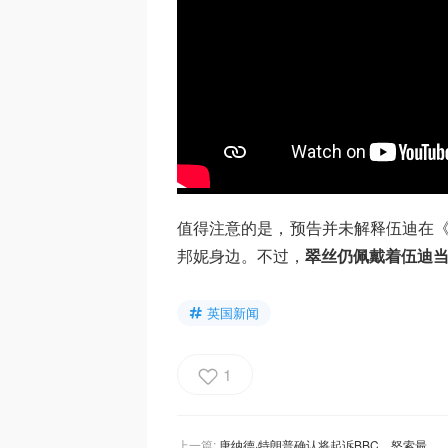
值得注意的是，预告并未解释伍迪在《
邦妮身边。不过，
翠丝仍佩戴着伍迪
英国新闻
1
上一篇:
唐纳德·特朗普确认将起诉BBC，怒索最高50亿美元，只因这段“神剪辑”？！