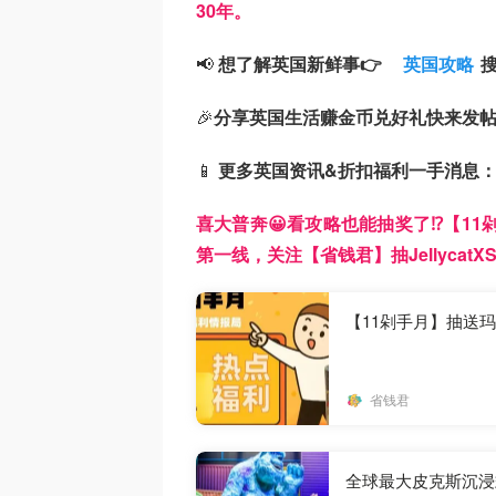
30年。
📢
想了解英国新鲜事👉
英国攻略
🎉
分享英国生活赚金币兑好礼快来发
📱
更多英国资讯&折扣福利一手消息
喜大普奔😀看攻略也能抽奖了⁉️【1
第一线，关注【省钱君】抽JellycatX
【11剁手月】抽送玛莎
省钱君
全球最大皮克斯沉浸