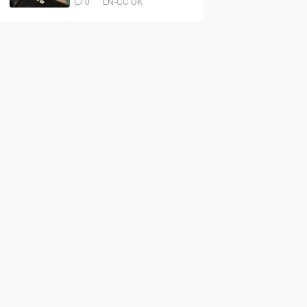
0
LN-CC UK