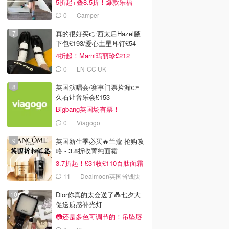
5折起+叠8.5折！爆款乐福
£68！
0
Camper
真的很好买👉西太后Hazel腋
下包£193/爱心土星耳钉£54
4折起！Marni玛丽珍£212
0
LN-CC UK
英国演唱会/赛事门票捡漏👉
久石让音乐会£153
Bigbang英国场有票！
0
Viagogo
英国新生季必买🔥兰蔻 抢购攻
略 - 3.8折收菁纯面霜
3.7折起！£31收£110百肽面霜
套装
11
Dealmoon英国省钱快
报
Dior你真的太会送了💑七夕大
促送质感补光灯
📷还是多色可调节的！吊坠唇
蜜£33