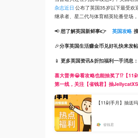
杂志近日
公布了英国35岁以下最受欢
继承者、星二代与体育精英轮番登场，堪
📢
想了解英国新鲜事👉
英国攻略
🎉
分享英国生活赚金币兑好礼快来发
📱
更多英国资讯&折扣福利一手消息
喜大普奔😀看攻略也能抽奖了⁉️【1
第一线，关注【省钱君】抽JellycatX
【11剁手月】抽送玛莎
省钱君