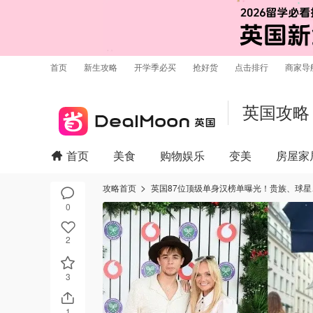
首页
新生攻略
开学季必买
抢好货
点击排行
商家导
英国攻略
首页
美食
购物娱乐
变美
房屋家
攻略首页
英国87位顶级单身汉榜单曝光！贵族、球
0
2
3
1