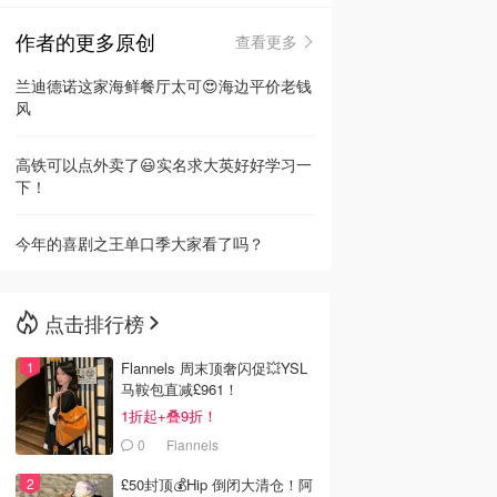
作者的更多原创
查看更多
🇳🇿
新西兰
兰迪德诺这家海鲜餐厅太可😍海边平价老钱
风
高铁可以点外卖了😃实名求大英好好学习一
下！
今年的喜剧之王单口季大家看了吗？
点击排行榜
Flannels 周末顶奢闪促💥YSL
马鞍包直减£961！
1折起+叠9折！
0
Flannels
£50封顶💰Hip 倒闭大清仓！阿