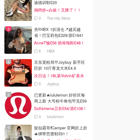
迪德训鞋£20
倒闭价=白捡！又降了！！
0
The Hip Store
夯‼️HBX 1折清仓📍越买越
省！巴宝莉包£329/原£1641
AcneT恤£56 勃肯拖鞋£48！
6
HBX
京东宠粉局🎊Joybuy 新手区
巨折 10斤青龙大米£4.9
次日达！18L装Volvic矿泉水
£11
0
Joybuy
已更新🔥lululemon 好价区每
周上新 大号粉牛角包罕见£59
Softstreme卫衣£54/原£108！
0
lululemon
疑似霸哥❗️Camper 官网折上折
🔥绑带芭蕾鞋£61！