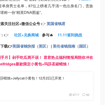
迎单身男士名单，87位上榜者几乎清一色出身名门，贵族
称一份“精英DNA图鉴”。
搜索
关注
社区+
微信公众号
👉
英国省钱君
帖：
👉
社区+兑换商城
参与🔥
11.11签到挑战
：
下载
👉
英国省钱快报（英区）
|
英伦省钱指南（国区）
1剁手月】剁手吃瓜两不误！ 君君热点福利情报局陪你冲在
Selfridges新款限定小黄包+玛莎圣诞蜡烛！
蜡烛+Jellycat小黄包！12月2日已开奖！
8717
82