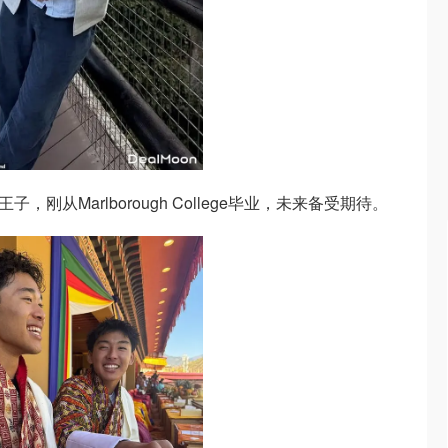
：不丹王子，刚从Marlborough College毕业，未来备受期待。