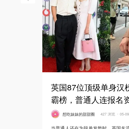
英国87位顶级单身汉
霸榜，普通人连报名
想吃妹妹的甜甜圈
427 浏览
05-0
当普通人还在为脱单发愁时，英国名流