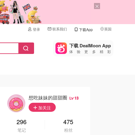
联系我们
英国
登录
下载App
🇺🇸
美国
下载 DealMoon App
体验更多精彩
🇨🇳
中国
🇨🇦
加拿大
🇬🇧
英国
🇩🇪
德国
想吃妹妹的甜甜圈
13
🇫🇷
加关注
法国
🇮🇹
296
475
意大利
笔记
粉丝
🇦🇺
澳洲