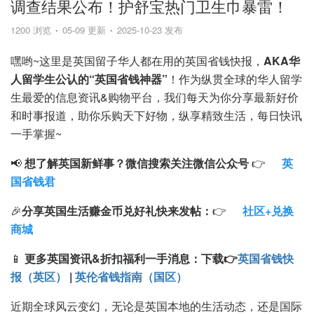
调查结果公布！护舒宝热门卫生巾暴雷！
1200 浏览
05-09 更新
2025-10-23 发布
嘿哟~这里是英国留子华人都在用的英国省钱快报，
AKA华
人留学生公认的“英国省钱神器”
！作为纵贯全球的华人留学
生最爱的信息资讯&购物平台，我们每天为你分享最新好价
和时事报道，助你乐购天下好物，纵享精致生活，每日快讯
一手掌握~
📢
想了解英国新鲜事？微信搜索
关注微信公众号
👉
英
国省钱君
🎉
分享英国生活赚金币兑好礼快来发帖：
👉
社区+兑换
商城
📱
更多英国资讯&折扣福利一手消息：
下载
👉
英国省钱快
报（英区）
|
英伦省钱指南（国区）
近期全球风云变幻，无论是英国本地的生活动态，还是国际