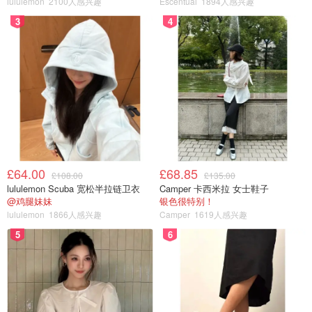
lululemon
2100人感兴趣
Escentual
1894人感兴趣
3
4
华人社区发生杀妻灭门案！丈夫割喉
枪杀妻子及岳母，小三协助消灭证
据！
小不列颠晒晒君
1040
特朗普玩抽象？全美700万人抗议💩他
竟用AI战机泼“粪”反击！网友：看傻
了…
£64.00
£68.85
£108.00
£135.00
lululemon Scuba 宽松半拉链卫衣
Camper 卡西米拉 女士鞋子
省钱君
538
@鸡腿妹妹
银色很特别！
lululemon
1866人感兴趣
Camper
1619人感兴趣
5
6
惊了！巴黎博物馆被窃，24岁中国女
子被起诉！170万美元展品被熔成金
块！
大力酱
384