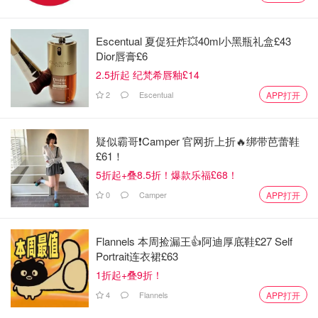
长就职大巡游、曼彻斯特动画节
Escentual 夏促狂炸💥40ml小黑瓶礼盒£43
什么伊
1723
Dior唇膏£6
2.5折起 纪梵希唇釉£14
2
Escentual
APP打开
曼彻斯特2025年圣诞市集11月7日开
放！马克杯设计揭晓，押金£3.5可退！
疑似霸哥❗️Camper 官网折上折🔥绑带芭蕾鞋
小不列颠晒晒君
452
£61！
5折起+叠8.5折！爆款乐福£68！
☀️10月23日英国天气预报：未来一周英国天气
0
Camper
APP打开
情况怎么样？
Flannels 本周捡漏王👍阿迪厚底鞋£27 Self
别被风吹跑了！本周四狂风暴雨来袭
Portrait连衣裙£63
伦敦、牛津、卡迪夫等地留学生出行
1折起+叠9折！
需注意！
4
Flannels
APP打开
唐宁街10号
366