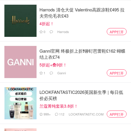
Harrods 清仓大促 Valentino高跟凉鞋£495 拉
英国气象图显示英国10月将迎来连续
夫劳伦毛衣£43
三天降雪！
4折起！
0
Harrods
APP打开
小不列颠晒晒君
529
Ganni官网 终极折上折❗️铆钉芭蕾鞋£162 蝴蝶
气象局重磅预警❄️英国下周大雪将至，
结上衣£74
速看你所在的城市是否会下雪！
5折起+叠9折！
1
Ganni
APP打开
省钱君
993
LOOKFANTASTIC2026英国新生季 | 每日低
2026英国1月天气预报 - 新年多地暴雪
价必买榜
预警！天然气公司呼吁家庭准备睡袋
兰蔻菁纯套装3.8折！
和应急食物！
999+
112
LOOKFANTASTIC.COM
APP打开
英国省钱君
1.5w