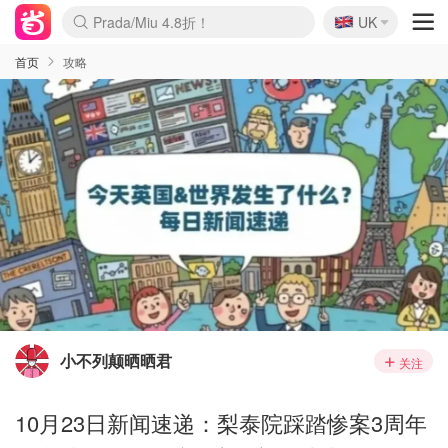
🇬🇧
Prada/Miu 4.8折！
UK
麦卢卡蜂蜜夏促！个位数！
啥？必胜客披萨5折！
首页
攻略
小不列颠晒晒君
关注
10月23日新闻速递：梨泰院踩踏惨案3周年