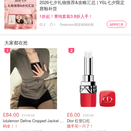
🌍10月23日全球热点新闻速递：今天国内&世界
2026七夕礼物推荐&攻略汇总 | YSL七夕限定
发生了什么？
唇釉补货
1折起！菁纯套装3.8折入手！
2
1
Dealmoon英国省钱快报
APP打开
韩国梨泰院踩踏惨案调查结果公布：
159人没命，竟是因为总统府搬迁？！
大家都在抢
小不列颠晒晒君
1093
1
2
卢浮宫大劫案进展：嫌疑人携珠宝逃
逸照片首度曝光！
小不列颠晒晒君
319
卢浮宫失窃珠宝惊现闲鱼？！标价
9999万😨文案自称“9.5新现货在手、刚
£84.00
£6.00
£118.00
£32.00
取货”
lululemon Define Cropped Jacket Nulu 短款夹克
Dior 红管口红
码全！！
随手买一只了！
想吃妹妹的甜甜圈
982