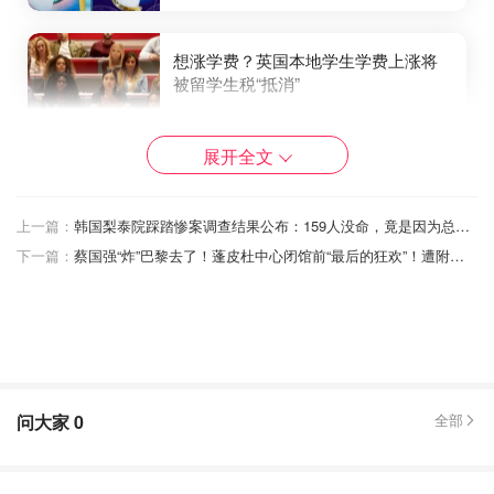
想涨学费？英国本地学生学费上涨将
被留学生税“抵消”
唐宁街10号
182
展开全文
伦敦警方将启用无人机处理紧急呼
上一篇：
韩国梨泰院踩踏惨案调查结果公布：159人没命，竟是因为总统府搬迁？！
叫，999报警两分钟到场！
下一篇：
蔡国强“炸”巴黎去了！蓬皮杜中心闭馆前“最后的狂欢”！遭附近居民吐槽！
小不列颠晒晒君
205
英国通胀意外刹车！英连续三个月维
持在3.8%，降息预期提前至明年2月！
问大家
0
全部
小不列颠晒晒君
308