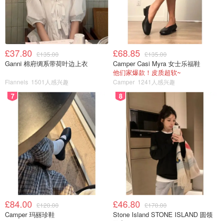
浏阳烟花秀美到Next Level，打破2项
吉尼斯世界纪录！
£37.80
£68.85
小不列颠晒晒君
395
£135.00
£135.00
Ganni 棉府绸系带荷叶边上衣
Camper Casi Myra 女士乐福鞋
他们家爆款！皮质超软~
Flannels
1501人感兴趣
Camper
1241人感兴趣
台娱圈大塌房！陈柏霖修杰楷王大陆
逃兵役接连被拘查，最高恐面临5年徒
7
8
刑！
小不列颠晒晒君
372
卢浮宫世纪劫案全揭秘：案件细节、
失窃珠宝清单、幕后黑手揭秘！现实
版卢浮魅影
省钱君
469
£84.00
£46.80
£120.00
£170.00
Camper 玛丽珍鞋
Stone Island STONE ISLAND 圆领