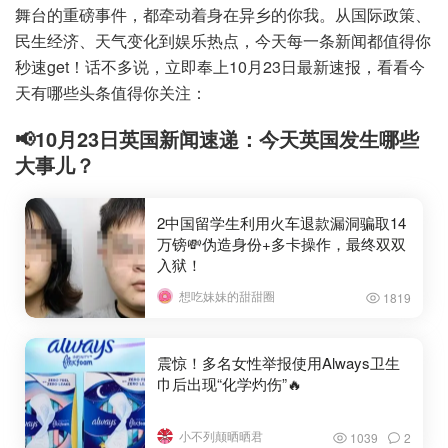
舞台的重磅事件，都牵动着身在异乡的你我。从国际政策、
民生经济、天气变化到娱乐热点，今天每一条新闻都值得你
秒速get！话不多说，立即奉上10月23日最新速报，看看今
天有哪些头条值得你关注：
📢10月23日英国新闻速递：今天英国发生哪些
大事儿？
2中国留学生利用火车退款漏洞骗取14
万镑💸伪造身份+多卡操作，最终双双
入狱！
想吃妹妹的甜甜圈
1819
震惊！多名女性举报使用Always卫生
巾后出现“化学灼伤”🔥
小不列颠晒晒君
1039
2