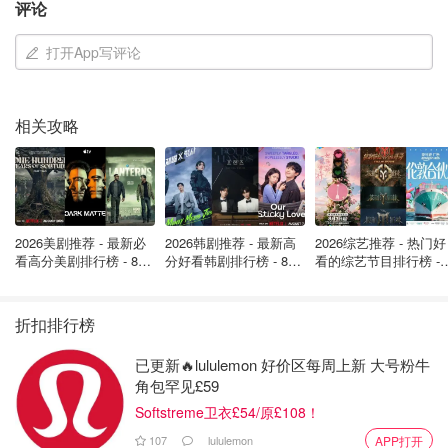
评论
英国外交部就赴8国旅游发布新警告，
日本也在其列！完整名单一览！
打开App写评论
小不列颠晒晒君
437
相关攻略
英国留学注意！英国大学明年开始加
学费 将永久随通货膨胀每年上涨
唐宁街10号
345
2026美剧推荐 - 最新必
2026韩剧推荐 - 最新高
2026综艺推荐 - 热门好
看高分美剧排行榜 - 8月
分好看韩剧排行榜 - 8月
看的综艺节目排行榜 - 
最新: 《​​足球教练 》第
最新：丁海寅《我的荒
月最新:《​​伦敦合伙人
四季回归！
糖恋爱 》上线❣️
回归啦
本周四喜迎全英“薅鸡日”！伦敦Dave's
折扣排行榜
Hot Chicken免费送6900万份迷你汉堡
🍔
已更新🔥lululemon 好价区每周上新 大号粉牛
想吃妹妹的甜甜圈
544
角包罕见£59
Softstreme卫衣£54/原£108！
107
lululemon
APP打开
英国11月热门节日活动汇总：伦敦市