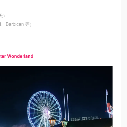
 天）
l、Barbican 等）
r Wonderland