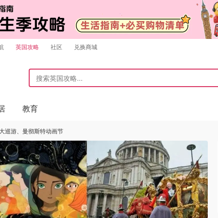
航
英国攻略
社区
兑换商城
居
教育
职大巡游、曼彻斯特动画节