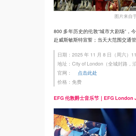
图片来自于@
800 多年历史的伦敦“城市大剧场”，今年
赴威斯敏斯特宣誓；当天大范围交通管
日期：2025 年 11 月 8 日（周六）11:
地址：City of London（全城
官网：
点击此处
价格：免费
EFG 伦敦爵士音乐节｜EFG London Jaz