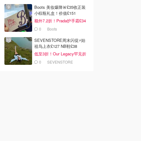
Boots 美妆爆降🚨£35收正装
小棕瓶礼盒！价值£151
额外7.2折！Prada护手霜£34
0
Boots
SEVENSTORE周末闪促⚡️始
祖鸟上衣£127 NB鞋£38
低至3折！Our Legacy罕见折
0
SEVENSTORE