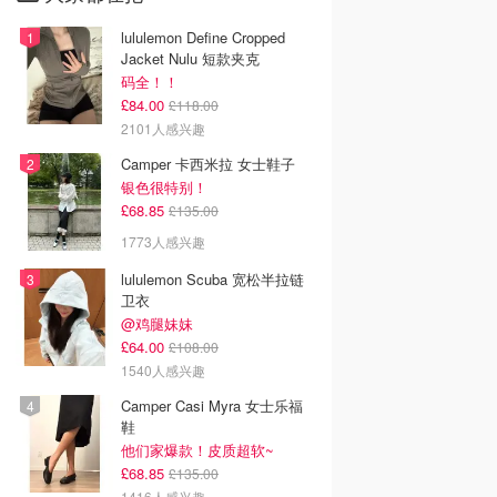
lululemon Define Cropped
Jacket Nulu 短款夹克
码全！！
£84.00
£118.00
2101人感兴趣
Camper 卡西米拉 女士鞋子
银色很特别！
£68.85
£135.00
1773人感兴趣
lululemon Scuba 宽松半拉链
卫衣
@鸡腿妹妹
£64.00
£108.00
1540人感兴趣
Camper Casi Myra 女士乐福
鞋
他们家爆款！皮质超软~
£68.85
£135.00
1416人感兴趣