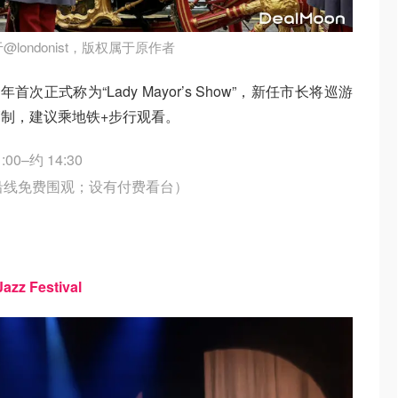
londonist，版权属于原作者
首次正式称为“Lady Mayor’s Show”，新任市长将巡游
制，建议乘地铁+步行观看。
00–约 14:30
封路，沿线免费围观；设有付费看台）
z Festival