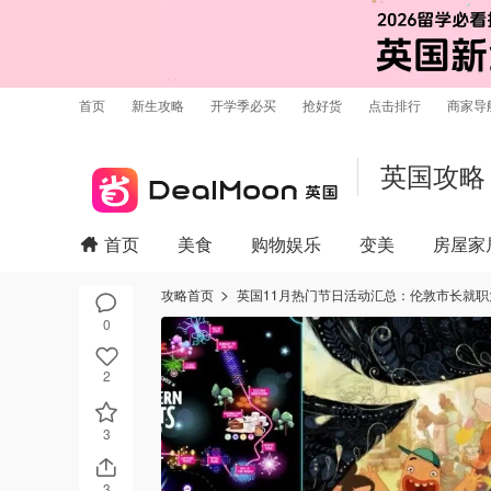
首页
新生攻略
开学季必买
抢好货
点击排行
商家导
英国攻略
首页
美食
购物娱乐
变美
房屋家
攻略首页
英国11月热门节日活动汇总：伦敦市长就
0
2
3
3