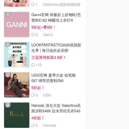
1
Dealmoon英国省钱快报
Ganni官网 终极折上折❗️铆钉芭
蕾鞋£162 蝴蝶结上衣£74
5折起+叠9折！
0
Ganni
LOOKFANTASTIC2026英国新
生季 | 每日低价必买榜
兰蔻菁纯套装3.8折！
112
LOOKFANTASTIC.COM
UGG官网 夏季大促 铅笔靴
£67 绑带芭蕾鞋£90
5折起！
0
UGG
Harrods 清仓大促 Valentino高
跟凉鞋£495 拉夫劳伦毛衣£43
4折起！
0
Harrods