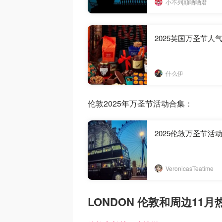
小不列颠晒晒君
2025英国万圣节人气限
什么伊
伦敦2025年万圣节活动合集：
2025伦敦万圣节活
VeronicasTeatime
LONDON 伦敦和周边11