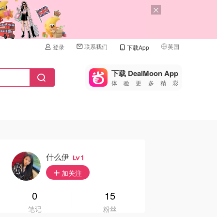
联系我们
英国
登录
下载App
🇺🇸
美国
下载 DealMoon App
体验更多精彩
🇨🇳
中国
🇨🇦
加拿大
🇬🇧
英国
🇩🇪
德国
什么伊
1
🇫🇷
加关注
法国
🇮🇹
0
15
意大利
笔记
粉丝
🇦🇺
澳洲