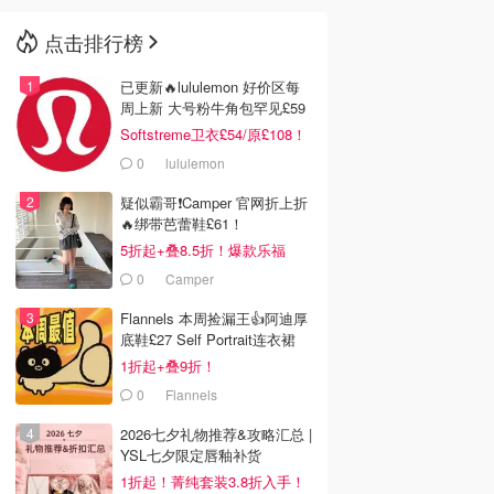
点击排行榜
🇳🇿
新西兰
已更新🔥lululemon 好价区每
周上新 大号粉牛角包罕见£59
Softstreme卫衣£54/原£108！
0
lululemon
疑似霸哥❗️Camper 官网折上折
🔥绑带芭蕾鞋£61！
5折起+叠8.5折！爆款乐福
£68！
0
Camper
Flannels 本周捡漏王👍阿迪厚
底鞋£27 Self Portrait连衣裙
£63
1折起+叠9折！
0
Flannels
2026七夕礼物推荐&攻略汇总 |
YSL七夕限定唇釉补货
1折起！菁纯套装3.8折入手！