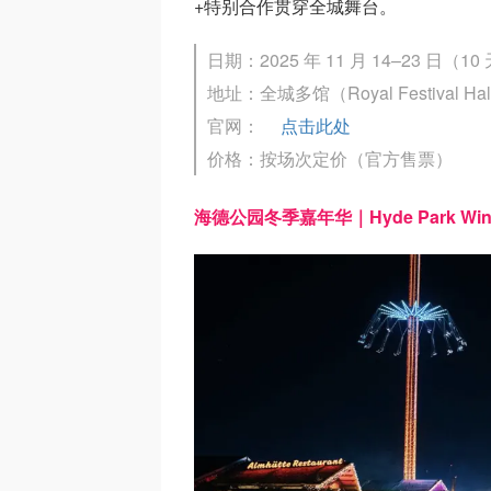
+特别合作贯穿全城舞台。
日期：2025 年 11 月 14–23 日（10
地址：全城多馆（Royal Festival Hal
官网：
点击此处
价格：按场次定价（官方售票）
海德公园冬季嘉年华｜Hyde Park Winte