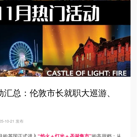
动汇总：伦敦市长就职大巡游、
25-10-21 发布
 月的英国正式进入
“焰火＋灯光＋圣诞集市”
的高甜档：从