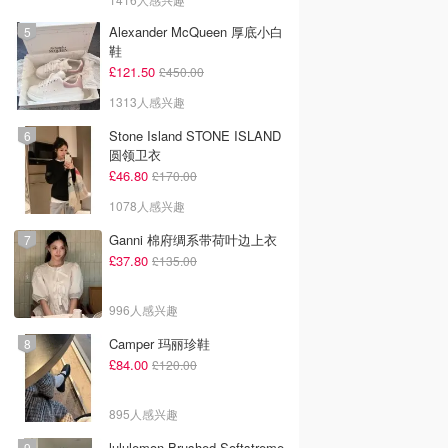
Alexander McQueen 厚底小白
鞋
£121.50
£450.00
1313人感兴趣
Stone Island STONE ISLAND
圆领卫衣
£46.80
£170.00
1078人感兴趣
Ganni 棉府绸系带荷叶边上衣
£37.80
£135.00
996人感兴趣
Camper 玛丽珍鞋
£84.00
£120.00
895人感兴趣
lululemon Brushed Softstreme