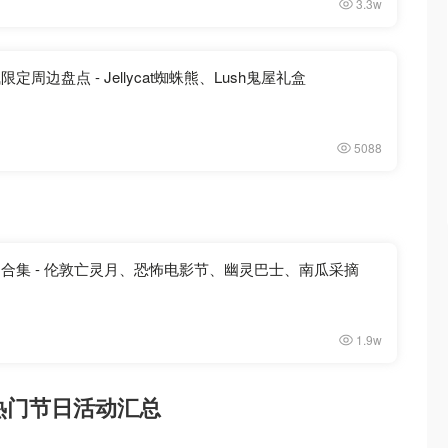
3.3w
定周边盘点 - Jellycat蜘蛛熊、Lush鬼屋礼盒
5088
动合集 - 伦敦亡灵月、恐怖电影节、幽灵巴士、南瓜采摘
1.9w
月热门节日活动汇总