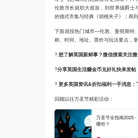
伦敦市长就职大巡游，到世界级爵士
的德式市集与经典《胡桃夹子》；再
下面就按热门城市—伦敦、曼彻斯特、
称、时间、地址、票价与玩法要点，
?
想了解英国新鲜事？微信搜索
关注微
?
分享英国生活赚金币兑好礼快来发帖
?
更多英国资讯&折扣福利一手消息：
回顾以往万圣节精彩活动：
万圣节全指南2025 - 英国Halloween怎么过？万圣节是什么时候？万圣节活动有
哪些？