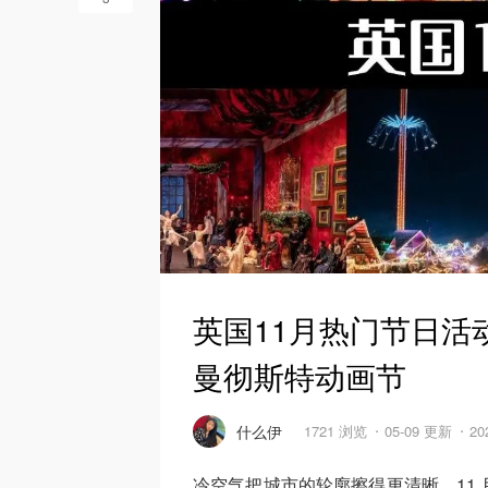
英国11月热门节日活
曼彻斯特动画节
什么伊
1721 浏览
05-09 更新
20
冷空气把城市的轮廓擦得更清晰，11