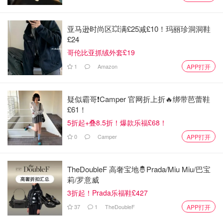
亚马逊时尚区💥满£25减£10！玛丽珍洞洞鞋
£24
哥伦比亚抓绒外套£19
1
Amazon
APP打开
疑似霸哥❗️Camper 官网折上折🔥绑带芭蕾鞋
£61！
5折起+叠8.5折！爆款乐福£68！
0
Camper
APP打开
TheDoubleF 高奢宝地🤴Prada/Miu Miu/巴宝
莉/罗意威
3折起！Prada乐福鞋£427
37
1
TheDoubleF
APP打开