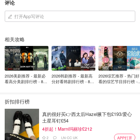
2020年数据显示，外籍人口仅占中国大陆总人口的0.1%，
评论
约140万人。相比之下，美国移民占比达15%。新来者需适
打开App写评论
应中文主导的商业环境、独特科技生态（如微信），文化隔
阂显著。
国际声誉提升：高速铁路与电动汽车成新名片
相关攻略
皮尤调查显示，希腊、德国等多国民众视中国为头号经济强
国。非洲赴华留学生数量已超美英，重庆等城市因短视频走
红成为外国游客新宠。
2026美剧推荐 - 最新必
2026韩剧推荐 - 最新高
2026综艺推荐 - 热门好
看高分美剧排行榜 - 8月
分好看韩剧排行榜 - 8月
看的综艺节目排行榜 - 
K签证未来：机遇还是挑战？
最新: 《​​足球教练 》第
最新：丁海寅《我的荒
月最新:《​​伦敦合伙人
四季回归！
糖恋爱 》上线❣️
回归啦
政策降低赴华门槛，却激化国内就业焦虑。它能否成为吸引
折扣排行榜
国际人才的“金钥匙”，抑或受民族主义情绪影响而步履维
艰？这场人才争夺战的结局，仍待时间验证。
真的很好买👉西太后Hazel腋下包£193/爱心
土星耳钉£54
4折起！Marni玛丽珍£212
英国这点事儿
2
LN-CC UK
APP打开