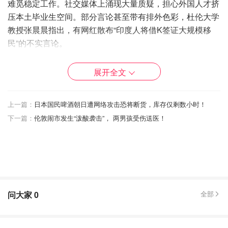
难觅稳定工作。社交媒体上涌现大量质疑，担心外国人才挤
压本土毕业生空间。部分言论甚至带有排外色彩，杜伦大学
教授张晨晨指出，有网红散布“印度人将借K签证大规模移
民”的不实言论。
官方回应：强调开放自信，区别H-1B
展开全文
《环球时报》发文称，K签证展现“新时代中国的开放姿
态”，并明确区分于美国H-1B：后者满足行业用工需求，而
上一篇：
日本国民啤酒朝日遭网络攻击恐将断货，库存仅剩数小时！
K签证重在促进中外青年科技人才交流。
下一篇：
伦敦闹市发生“泼酸袭击”， 两男孩受伤送医！
北京的平衡术：开放揽才与自力更生
中国渴望吸引半导体等薄弱领域的顶尖研究者，但需避免被
视为依赖外国 expertise。国内已建立庞大STEM教育体系，
需平衡人才引进与本土毕业生就业压力。
问大家
0
全部
现实挑战：中国并非移民国家