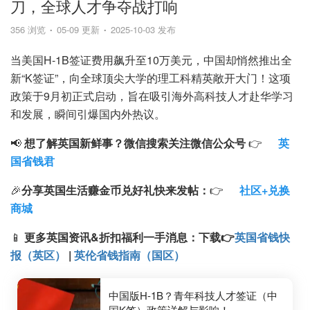
刀，全球人才争夺战打响
356 浏览
05-09 更新
2025-10-03 发布
当美国H-1B签证费用飙升至10万美元，中国却悄然推出全
新“K签证”，向全球顶尖大学的理工科精英敞开大门！这项
政策于9月初正式启动，旨在吸引海外高科技人才赴华学习
和发展，瞬间引爆国内外热议。
📢
想了解英国新鲜事？微信搜索
关注微信公众号
👉
英
国省钱君
🎉
分享英国生活赚金币兑好礼快来发帖：
👉
社区+兑换
商城
📱
更多英国资讯&折扣福利一手消息：
下载
👉
英国省钱快
报（英区）
|
英伦省钱指南（国区）
中国版H-1B？青年科技人才签证（中
国K签）政策详解与影响！