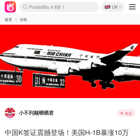
🇬🇧
Prada/Miu 4.8折！
UK
麦卢卡蜂蜜夏促！个位数！
啥？必胜客披萨5折！
首页
攻略
小不列颠晒晒君
关注
中国K签证震撼登场！美国H-1B暴涨10万