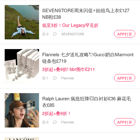
SEVENSTORE周末闪促⚡️始祖鸟上衣£127
NB鞋£38
低至3折！Our Legacy罕见折
3
SEVENSTORE
APP打开
Flannels 七夕送礼攻略💘Gucci奶白Marmont
链条包£719
3折起+叠9折! bbr围巾£211
1
Flannels
APP打开
Ralph Lauren 疯批狂降💥白衬衫£36 麻花毛
衣£85
2折起+叠9折！
0
Flannels
APP打开