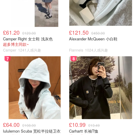
£61.20
£121.50
£120.00
£450.00
Camper Right 女士鞋 浅灰色
Alexander McQueen 小白鞋
超多博主同款~
Camper
1241人感兴趣
Flannels
1024人感兴趣
7
8
£64.00
£10.99
£108.00
£13.49
lululemon Scuba 宽松半拉链卫衣
Carhartt 长袖T恤