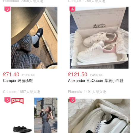
Escentual
2048人感兴趣
Camper
1759人感兴趣
3
4
£71.40
£121.50
£120.00
£450.00
Camper 玛丽珍鞋
Alexander McQueen 厚底小白鞋
Camper
1657人感兴趣
Flannels
1401人感兴趣
5
6