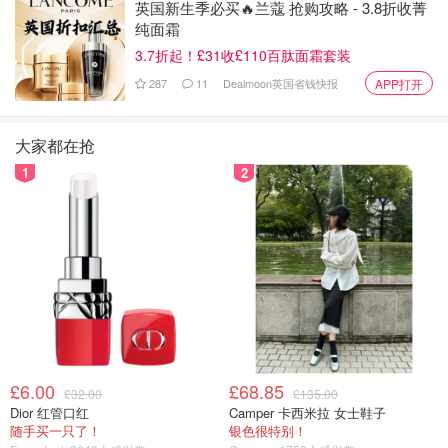
英国新生季必买🔥兰蔻 抢购攻略 - 3.8折收菁
纯面霜
3.7折起！£31收£110百肽面霜套装
287
11
Dealmoon英国省钱快报
APP打开
大家都在抢
1
2
£6.00
£68.85
£32.00
£135.00
Dior 红管口红
Camper 卡西米拉 女士鞋子
随手买一只了！
银色很特别！