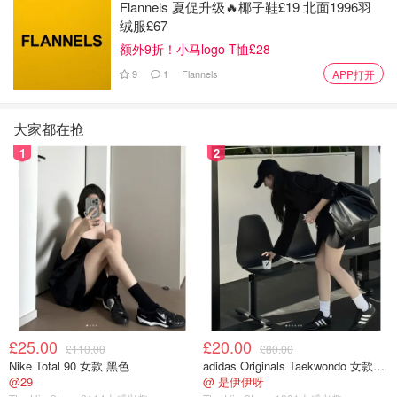
Flannels 夏促升级🔥椰子鞋£19 北面1996羽
绒服£67
额外9折！小马logo T恤£28
9
1
Flannels
APP打开
大家都在抢
1
2
£25.00
£20.00
£110.00
£80.00
Nike Total 90 女款 黑色
adidas Originals Taekwondo 女款黑色运动鞋
@29
@ 是伊伊呀