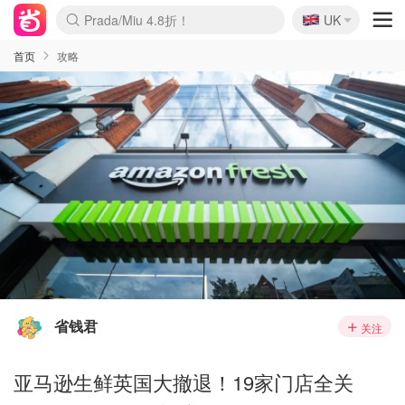
🇬🇧
Prada/Miu 4.8折！
UK
麦卢卡蜂蜜夏促！个位数！
啥？必胜客披萨5折！
首页
攻略
省钱君
关注
亚马逊生鲜英国大撤退！19家门店全关