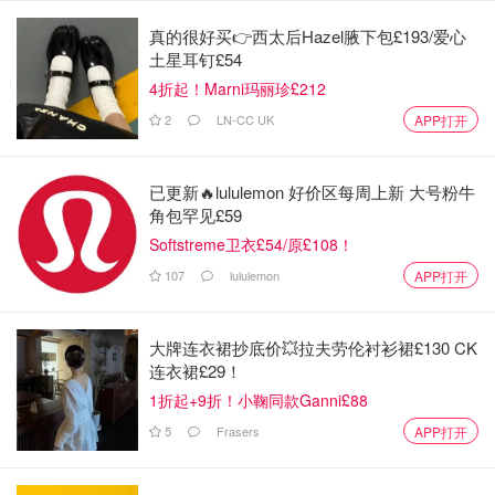
露："我们的目标是让Prime会员能够选择三种以上的杂货配
送服务。"
真的很好买👉西太后Hazel腋下包£193/爱心
土星耳钉£54
亚马逊生鲜的退场，揭示了科技与零售融合的挑战：炫酷的
4折起！Marni玛丽珍£212
概念未必能击中真实需求。但这场“撤退”并非终局——当线
2
LN-CC UK
APP打开
下门店收缩，线上配送网络正加速扩张。
未来，生鲜当日达
或许才是亚马逊真正的“杀手锏”。你对无人商店的兴衰有何
已更新🔥lululemon 好价区每周上新 大号粉牛
看法？欢迎在评论区分享！
角包罕见£59
如果你喜欢我们的文章记得
❤
喜欢+⭐收藏+📣分享
哦，也可
Softstreme卫衣£54/原£108！
以加小编服务号（DMxQianDuoDuo）了解更多英国优质折
107
lululemon
APP打开
扣和攻略内容~
来源：timeout.com
大牌连衣裙抄底价💥拉夫劳伦衬衫裙£130 CK
连衣裙£29！
1折起+9折！小鞠同款Ganni£88
英国新闻
5
Frasers
APP打开