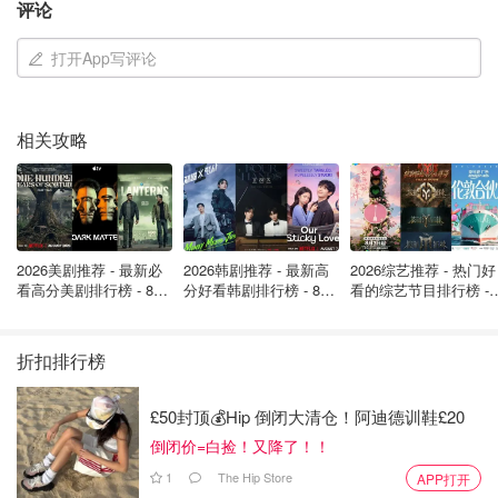
评论
打开App写评论
相关攻略
这一分布格局反映出亚马逊最初的战略思路：首先攻克消费
能力较强的伦敦市场，再逐步向其他城市扩张。然而，这个
2026美剧推荐 - 最新必
2026韩剧推荐 - 最新高
2026综艺推荐 - 热门好
计划显然未能如愿实施。到2023年，包括首店在内的三家
看高分美剧排行榜 - 8月
分好看韩剧排行榜 - 8月
看的综艺节目排行榜 - 
分店已悄然关闭，预示着整个项目的危机。
最新: 《​​足球教练 》第
最新：丁海寅《我的荒
月最新:《​​伦敦合伙人
四季回归！
糖恋爱 》上线❣️
回归啦
“线下门店”转型之路：从科技感转向健康风
折扣排行榜
尽管无人商店模式在英国画上句号，但故事并未完全终结。
£50封顶💰Hip 倒闭大清仓！阿迪德训鞋£20
亚马逊宣布，其中五家关闭的门店将迎来"第二次生命"，改
倒闭价=白捡！又降了！！
造为旗下的高端健康食品连锁店全食超市（Whole Foods
1
The Hip Store
APP打开
Market）。虽然具体名单尚未公布，但这一转变显示出亚马