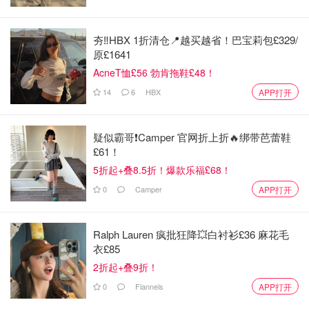
逊并未完全放弃英国线下零售市场。
夯‼️HBX 1折清仓📍越买越省！巴宝莉包£329/
有业内人士分析，这一转型颇具深意。全食超市定位高端健
原£1641
康食品，与Amazon Fresh的科技感形成鲜明对比，反映出
AcneT恤£56 勃肯拖鞋£48！
亚马逊正在根据市场反馈调整策略。从追求"购物便利性"转
14
6
HBX
APP打开
向强调"产品质量和健康理念"，这一转变或许更能迎合当下
英国消费者的需求。
疑似霸哥❗️Camper 官网折上折🔥绑带芭蕾鞋
员工安置与未来布局
£61！
5折起+叠8.5折！爆款乐福£68！
此次大规模关店预计将影响约250名员工。亚马逊官方表示
0
Camper
APP打开
将提供"转岗机会"，但这一承诺能否完全兑现仍待观察。
GMB工会公开批评公司"傲慢对待员工"，要求亚马逊给出更
明确的安置方案。
Ralph Lauren 疯批狂降💥白衬衫£36 麻花毛
衣£85
与此同时，亚马逊正在加速布局英国生鲜配送市场。公司计
2折起+叠9折！
划与Morrisons、Co-op等本地超市加强合作，在2025年前
0
Flannels
APP打开
实现更广泛的生鲜当日达服务。一位亚马逊内部人士透