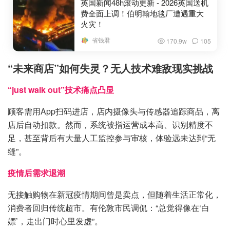
英国新闻48h滚动更新 - 2026英国送机
费全面上调！伯明翰地毯厂遭遇重大
火灾！
省钱君
170.9w
105
“未来商店”如何失灵？无人技术难敌现实挑战
“just walk out”技术痛点凸显
顾客需用App扫码进店，店内摄像头与传感器追踪商品，离
店后自动扣款。然而，系统被指运营成本高、识别精度不
足，甚至背后有大量人工监控参与审核，体验远未达到“无
缝”。
疫情后需求退潮
无接触购物在新冠疫情期间曾是卖点，但随着生活正常化，
消费者回归传统超市。有伦敦市民调侃：“总觉得像在‘白
嫖’，走出门时心里发虚”。