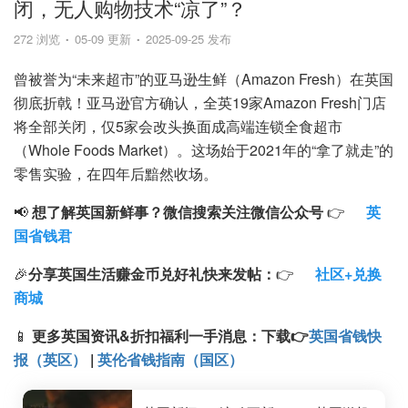
闭，无人购物技术“凉了”？
272 浏览
05-09 更新
2025-09-25 发布
曾被誉为“未来超市”的亚马逊生鲜（Amazon Fresh）在英国
彻底折戟！亚马逊官方确认，全英19家Amazon Fresh门店
将全部关闭，仅5家会改头换面成高端连锁全食超市
（Whole Foods Market）。这场始于2021年的“拿了就走”的
零售实验，在四年后黯然收场。
📢
想了解英国新鲜事？微信搜索
关注微信公众号
👉
英
国省钱君
🎉
分享英国生活赚金币兑好礼快来发帖：
👉
社区+兑换
商城
📱
更多英国资讯&折扣福利一手消息：
下载
👉
英国省钱快
报（英区）
|
英伦省钱指南（国区）