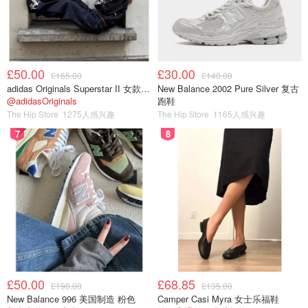
£50.00
£30.00
£165.00
£140.00
adidas Originals Superstar II 女款串珠休闲鞋 黑色
New Balance 2002 Pure Silver 复古
@adidasOriginals
跑鞋
The Hip Store
1275人感兴趣
The Hip Store
1165人感兴趣
7
8
£50.00
£68.85
£190.00
£135.00
New Balance 996 美国制造 粉色
Camper Casi Myra 女士乐福鞋