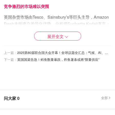
竞争激烈的市场难以突围
英国杂货市场由Tesco、Sainsbury’s等巨头主导，Amazon
Fresh未能建立差异化优势。分析师Sucharita Kodali直言：
“该模式可能从一开始就未为成功做好准备”
展开全文
关店名单全曝光，18家集中伦敦
这次关闭的19家门店中，多达18家集中在伦敦地区，具体
上一篇：
2025第80届联合国大会开幕！全球议题全汇总：气候、AI、巴以冲突成焦点
包括：阿尔德盖特、安吉尔、清福德、东克罗伊登、尤斯
下一篇：
英国国菜告急！鳕鱼数量暴跌，炸鱼薯条或将“限量供应”
顿、霍尔本、豪恩斯洛、霍克斯顿、肯辛顿、利物浦街、摩
尔门、纪念碑、诺丁山门、萨瑟克、塞文欧克斯、温布利、
西汉普斯特德、白城和伍德沃夫。
点击查看完整关店名单
问大家
0
全部