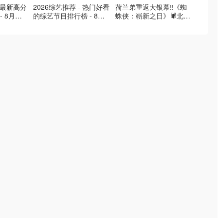
- 最新高分
2026综艺推荐 - 热门好看
荷兰弟重返大银幕‼️《蜘
2026
- 8月最
的综艺节目排行榜 - 8月
蛛侠：崭新之日》🕷️北美
好看的
的荒糖恋
最新:《​​伦敦合伙人》回归
热映中❣️阵容豪华✨🤩
必看盘
啦
续更新