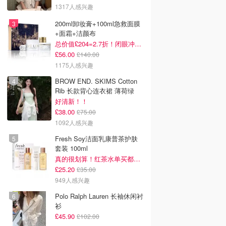
1317人感兴趣
200ml卸妆膏+100ml急救面膜
+面霜+洁颜布
总价值£204=2.7折！闭眼冲这套！
£56.00
£140.00
1175人感兴趣
BROW END. SKIMS Cotton
Rib 长款背心连衣裙 薄荷绿
好清新！！
£38.00
£75.00
1092人感兴趣
Fresh Soy洁面乳康普茶护肤
套装 100ml
真的很划算！红茶水单买都要£35！
£25.20
£35.00
949人感兴趣
Polo Ralph Lauren 长袖休闲衬
衫
£45.90
£102.00