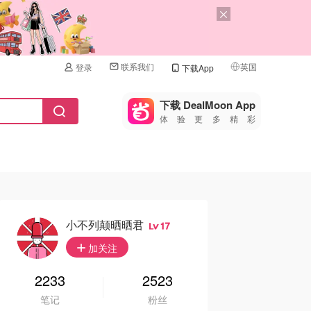
联系我们
英国
登录
下载App
🇺🇸
美国
下载 DealMoon App
体验更多精彩
🇨🇳
中国
🇨🇦
加拿大
🇬🇧
英国
🇩🇪
德国
小不列颠晒晒君
17
🇫🇷
加关注
法国
🇮🇹
2233
2523
意大利
笔记
粉丝
🇦🇺
澳洲