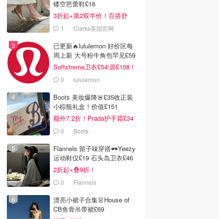
镂空芭蕾鞋£16
3折起+第2双半价！百搭舒
服！
1
Clarks英国官网
已更新🔥lululemon 好价区每
周上新 大号粉牛角包罕见£59
Softstreme卫衣£54/原£108！
0
lululemon
Boots 美妆爆降🚨£35收正装
小棕瓶礼盒！价值£151
额外7.2折！Prada护手霜£34
0
Boots
Flannels 留子味穿搭🕶️Yeezy
运动鞋仅£19 石头岛卫衣£46
2折起+叠9折！
0
Flannels
漂亮小裙子合集👗House of
CB鱼骨吊带裙£69