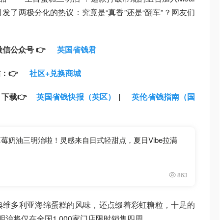
引发了两极分化的热议：究竟是“真香”还是“翻车”？网友们
信公众号 👉
英国省钱君
：👉
社区+兑换商城
下载👉
英国省钱快报（英区）
|
英伦省钱指南（国
草莓奶油三明治啦！灵感来自日式轻甜点，夏日Vibe拉满
863
典维多利亚海绵蛋糕的风味，还点缀着彩虹糖粒，十足的
明治将仅在全国1,000家门店限时销售四周。