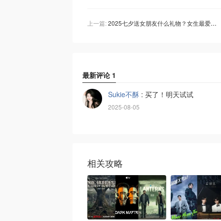
上一篇:
2025七夕送女朋友什么礼物？女生最爱爆款清单+情侣送礼DIY创意合集
最新评论
1
Sukie不酥
:
买了！明天试试
2025-08-05
相关攻略