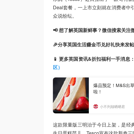
Deal套餐，一上市立刻就在消费者中
众说纷纭。
📢 想了解英国新鲜事？微信搜索关注微
🎉分享英国生活赚金币兑好礼快来发帖
📱 更多英国资讯&折扣福利一手消息：
区）
爆品预定！M&S出
啦！
小不列颠晒晒君
这款限量版三明治于今日上架，是经
生日蛋糕范儿。Tesco宣布这款新奇三