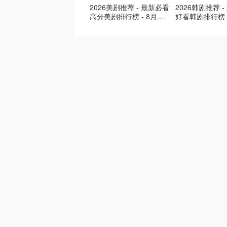
2026美剧推荐 - 最新必看
2026韩剧推荐 
高分美剧排行榜 - 8月最
好看韩剧排行榜 
新: 《​​足球教练 》第四季
新：丁海寅《我
回归！
爱 》上线❣️