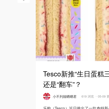
Tesco新推“生日蛋
还是“翻车”？
小不列颠晒晒君
619 浏览
05-09
乐购（Tesco）近日推出了一款奇特新