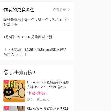
作者的更多原创
查看更多
🇳🇿
新西兰
爆料叠叠乐｜爆一个，赚一个，礼卡金币一
起拿！🔥
1月5日中午12:00 兑换商城上新！
【兑换商城】12.25上新Jellycat!泡泡玛特!
乐高!Airpods 4!
点击排行榜
Flannels 本周捡漏王👍阿迪厚
底鞋£27 Self Portrait连衣裙
£63
1折起+叠9折！
0
Flannels
Clarks官网 夏促💥玛丽珍£22