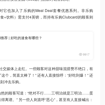
它也加入了乐购的Meal Deal套餐优惠系列。非乐购
零食+饮料）需支付4英镑，而持有乐购Clubcard的顾客则
al推荐 | 好吃的速食有哪些？
9917
在社交媒体上走红。一些顾客对这种甜味混搭赞不绝口，有
这个，简直太棒了！” 还有人直接惊呼：“好吃到爆！” 还
立刻冲去乐购。
然的顾客写道：“绝对不行……三明治就是三明治……蛋
得离谱。” 另一些人则直呼“恶心”，甚至有人直接喊出：