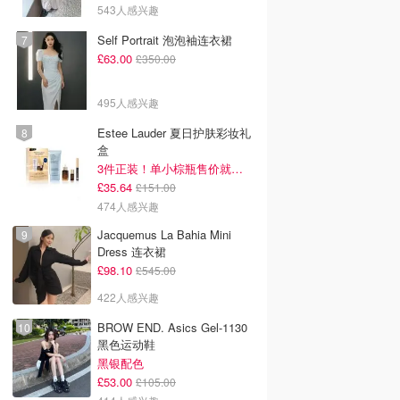
543人感兴趣
韩国电影推荐 | 最新
2026美国即将上映电影推
Netflix新剧推荐2026 - 
韩国电影排行榜，
荐 - 万众期待的热门大片
新好看网飞Netflix新剧大
Self Portrait 泡泡袖连衣裙
点！8月最新！(持
- 8月最新: 《末世行者》
片 - 8月最新：《​​百年孤
£63.00
£350.00
）
独2》
495人感兴趣
Estee Lauder 夏日护肤彩妆礼
盒
3件正装！单小棕瓶售价就要£65！
£35.64
£151.00
474人感兴趣
Jacquemus La Bahia Mini
Dress 连衣裙
£98.10
£545.00
422人感兴趣
BROW END. Asics Gel-1130
黑色运动鞋
黑银配色
£53.00
£105.00