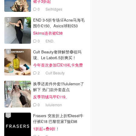
裙子3折起
0
Selfridges
END 3-5折专场🛒Acne马海毛
围巾£150、Asics球鞋£53
Skims连衣裙£38
0
END.
Cult Beauty奢牌解禁🔴祖玛
珑、Le Labo6.5折爽买！
今年首次参加💥£10礼卡免费
拿
2
Cult Beauty
换季还差件外套⁉️lululemon了
解下 热门款外套盘点
反季羽绒马甲£119、
Define£84
0
lululemon
Frasers 突发折上折❗️Diesel牛
仔裤£18 巴黎世家T恤£98
1折起+叠9折！