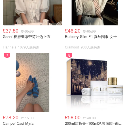
虽然净利润略降至22亿欧元，但主要是受法国一次性企业税
影响；扣除该项后，实际净利润仍增长6%。此外，Hermès
现金流依旧充裕，调整后自由现金流达18亿欧元，净现金储
备仍有107亿欧元！
£37.80
£46.20
£135.00
£165.00
Ganni 棉府绸系带荷叶边上衣
Burberry Slim Fit 真丝围巾 女士
Flannels
1079人感兴趣
Glamood
938人感兴趣
💬别人焦头烂额，Hermès稳中求胜！
7
8
从皮具扩产、到新品不断，从员工激励到市场扩张，
Hermès用事实证明：高端品牌也可以在逆风中持续成长。
这家传承工艺与创意的品牌，或许不是最“卷”的，但一定是
最“稳”的。
「该长文章来自@LuxMoon-北美省钱快报，版权归原作者
所有」
如果你喜欢我们的文章记得
❤
喜欢+⭐收藏+📣分享
哦，也可
£78.20
£56.00
£115.00
£140.00
以加小编服务号（DMxQianDuoDuo）了解更多英国优质折
Camper Casi Myra
200ml卸妆膏+100ml急救面膜+面霜+洁颜布