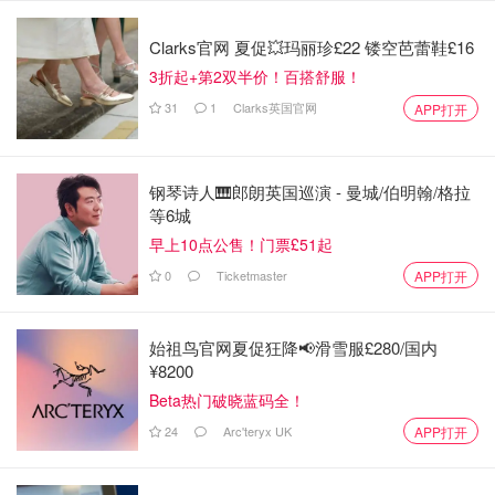
服饰与配件：+6%，女装秋冬系列在巴黎、上海备受欢迎；
Clarks官网 夏促💥玛丽珍£22 镂空芭蕾鞋£16
丝巾与纺织品：+4%，材质与图案设计依然是“丝巾天花
3折起+第2双半价！百搭舒服！
板”；
31
1
Clarks英国官网
APP打开
珠宝&家居：+10%，尤其是白金系列Adage闪耀亮相；
钢琴诗人🎹郎朗英国巡演 - 曼城/伯明翰/格拉
家居系列也于米兰设计周大放异彩！
等6城
早上10点公售！门票£51起
0
Ticketmaster
APP打开
始祖鸟官网夏促狂降📢滑雪服£280/国内
¥8200
Beta热门破晓蓝码全！
24
Arc'teryx UK
APP打开
图片来自@Hermes，版权属于原作者