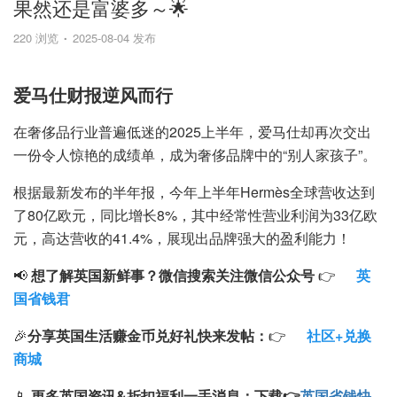
果然还是富婆多～🌟
220 浏览
2025-08-04 发布
爱马仕财报逆风而行
在奢侈品行业普遍低迷的2025上半年，爱马仕却再次交出
一份令人惊艳的成绩单，成为奢侈品牌中的“别人家孩子”。
根据最新发布的半年报，今年上半年Hermès全球营收达到
了80亿欧元，同比增长8%，其中经常性营业利润为33亿欧
元，高达营收的41.4%，展现出品牌强大的盈利能力！
📢
想了解英国新鲜事？微信搜索
关注微信公众号
👉
英
国省钱君
🎉
分享英国生活赚金币兑好礼快来发帖：
👉
社区+兑换
商城
📱
更多英国资讯&折扣福利一手消息：
下载
👉
英国省钱快