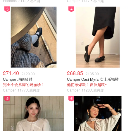
Flannels
2112人感兴趣
Camper
1417人感兴趣
3
4
图片来自@Hermes，版权属于原作者
💼Hermès如何应对不确定的大环境？
Hermès没有靠裁员或压缩开支“过冬”，反而持续投资未来，
上半年全球新增500+名员工，其中300人在法国本土；
£71.40
£68.85
£120.00
£135.00
Camper 玛丽珍鞋
Camper Casi Myra 女士乐福鞋
全体员工分享2024年度奖金：€4,500欧元；
完全不会累脚的玛丽珍！
他们家爆款！皮质超软~
Camper
1177人感兴趣
Camper
1128人感兴趣
继续推动环保与包容性，多项社会责任计划持续进行中。
5
6
💰现金流&净利润稳健回落