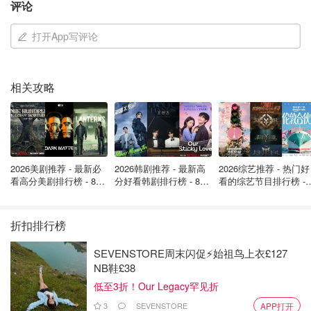
评论
打开App写评论
相关攻略
👜主力军依旧是“它”：皮具&马具部门
Hermès最核心的皮具和马具部门依旧表现不俗，上半年增
长12%，不仅有经典款加持，新包款也频频出圈，如
Faubourg Express、P’tit Arçon、Bolide Messenger等都成
2026美剧推荐 - 最新必
2026韩剧推荐 - 最新高
2026综艺推荐 - 热门好
为讨论焦点。
看高分美剧排行榜 - 8月
分好看韩剧排行榜 - 8月
看的综艺节目排行榜 - 
最新: 《​​足球教练 》第
最新：丁海寅《我的荒
月最新:《​​伦敦合伙人
四季回归！
糖恋爱 》上线❣️
回归啦
更关键的是，为了满足持续增长的需求，Hermès在法国本
折扣排行榜
土不断扩张产能：
SEVENSTORE周末闪促⚡️始祖鸟上衣£127
2025年9月新工坊将落成；
NB鞋£38
2026~2028年还有多个新址计划陆续投产；
低至3折！Our Legacy罕见折
3
SEVENSTORE
APP打开