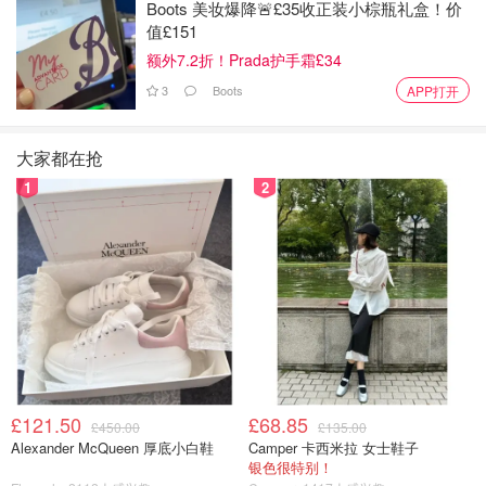
Boots 美妆爆降🚨£35收正装小棕瓶礼盒！价
值£151
额外7.2折！Prada护手霜£34
3
Boots
APP打开
💄香水美妆与腕表：略有波动但创意不停
香水与美妆：-4%，但今年依然推出新品如Rouge Brillant
大家都在抢
Silky口红；
1
2
腕表业务：-8%，推出多款新作，包括H08和Arceau系列新
设计，依旧备受好评。
£121.50
£68.85
£450.00
£135.00
Alexander McQueen 厚底小白鞋
Camper 卡西米拉 女士鞋子
银色很特别！