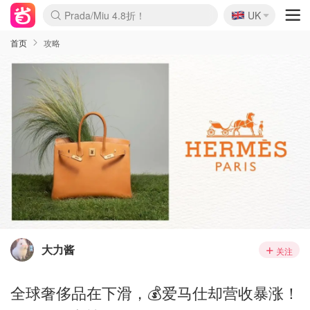
🇬🇧
Prada/Miu 4.8折！
UK
麦卢卡蜂蜜夏促！个位数！
啥？必胜客披萨5折！
首页
攻略
大力酱
关注
全球奢侈品在下滑，💰爱马仕却营收暴涨！