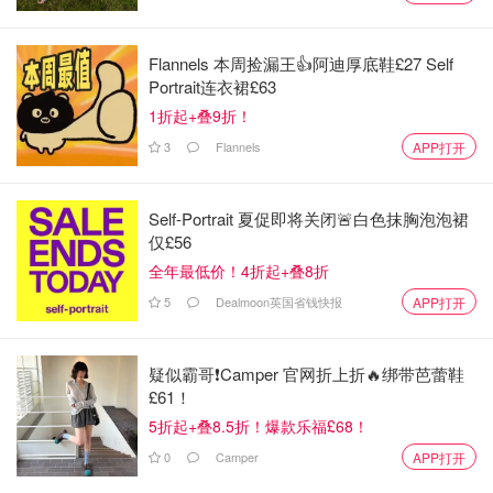
还将在诺曼底建造第十个皮具中心，预计2028年启用。
Flannels 本周捡漏王👍阿迪厚底鞋£27 Self
Portrait连衣裙£63
1折起+叠9折！
3
Flannels
APP打开
Self-Portrait 夏促即将关闭🚨白色抹胸泡泡裙
仅£56
全年最低价！4折起+叠8折
5
Dealmoon英国省钱快报
APP打开
图片来自@Hermes，版权属于原作者
疑似霸哥❗️Camper 官网折上折🔥绑带芭蕾鞋
£61！
👗服饰、丝巾、珠宝、家居也全面开花
5折起+叠8.5折！爆款乐福£68！
0
Camper
APP打开
除了皮具外，爱马仕其他品类也表现稳健：