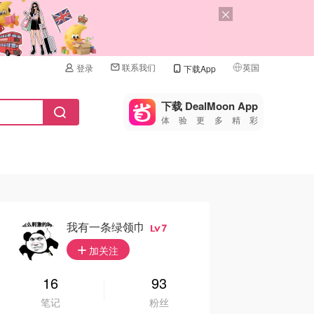
联系我们
英国
登录
下载App
🇺🇸
美国
下载 DealMoon App
体验更多精彩
🇨🇳
中国
🇨🇦
加拿大
🇬🇧
英国
🇩🇪
德国
我有一条绿领巾
7
🇫🇷
加关注
法国
🇮🇹
16
93
意大利
笔记
粉丝
🇦🇺
澳洲