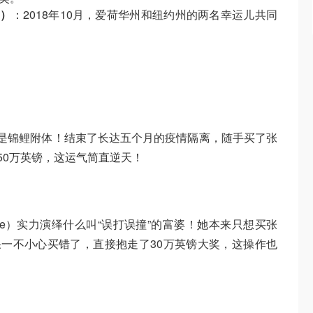
l）
：2018年10月，爱荷华州和纽约州的两名幸运儿共同
s）简直是锦鲤附体！结束了长达五个月的疫情隔离，随手买了张
50万英镑，这运气简直逆天！
evine）实力演绎什么叫“误打误撞”的富婆！她本来只想买张
果一不小心买错了，直接抱走了30万英镑大奖，这操作也