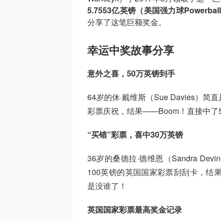
5.7553亿英镑（美国强力球Powerbal
分享了这笔巨额奖金。
幸运中奖故事分享
意外之喜，50万英镑到手
64岁的休·戴维斯（Sue Davie
彩票庆祝，结果——Boom！直接中了
“买错”彩票，喜中30万英镑
36岁的桑德拉·德维恩（Sandra D
100英镑的英国国家彩票刮刮卡，结
是没谁了！
英国国家彩票最高奖金记录