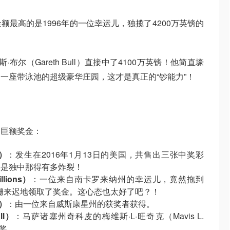
最高的是1996年的一位幸运儿，独揽了4200万英镑的
·布尔（Gareth Bull）直接中了4100万英镑！他简直壕
一座带泳池的超级豪华庄园，这才是真正的“钞能力”！
的巨额奖金：
l）
：发生在2016年1月13日的美国，共售出三张中奖彩
要是独中那得有多炸裂！
lions）
：一位来自南卡罗来纳州的幸运儿，竟然拖到
姗姗来迟地领取了奖金。这心态也太好了吧？！
l）
：由一位来自威斯康星州的获奖者获得。
ll）
：马萨诸塞州奇科皮的梅维斯·L·旺奇克（Mavis L.
巨奖。