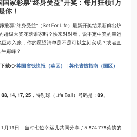
国国家彩票“终身受益”开奖：每月狂领1万
是你！
彩票“终身受益”（Set For Life）最新开奖结果新鲜出炉
年的超级大奖花落谁家吗？快来对对看，说不定中奖的幸运
笔巨款入账，你的愿望清单是不是可以立刻实现？或者直
人生巅峰？
：
下载
👉
英国省钱快报（英区）
|
英伦省钱指南（国区）
 08, 14, 17, 25
，特别球（Life Ball）号码是：
09
。
1月19日，当时七位幸运儿共同分享了5 874 778英镑的