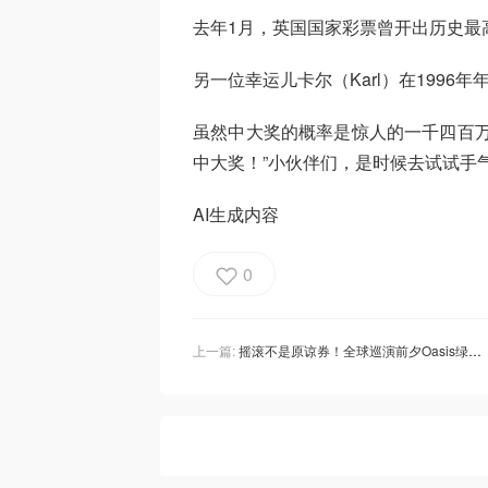
去年1月，英国国家彩票曾开出历史最
另一位幸运儿卡尔（Karl）在1996年
虽然中大奖的概率是惊人的一千四百万
中大奖！”小伙伴们，是时候去试试手
AI生成内容
0
上一篇:
摇滚不是原谅券！全球巡演前夕Oasis绿洲主唱Liam嘴炮惹怒全体亚洲人！