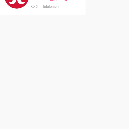
0
lululemon