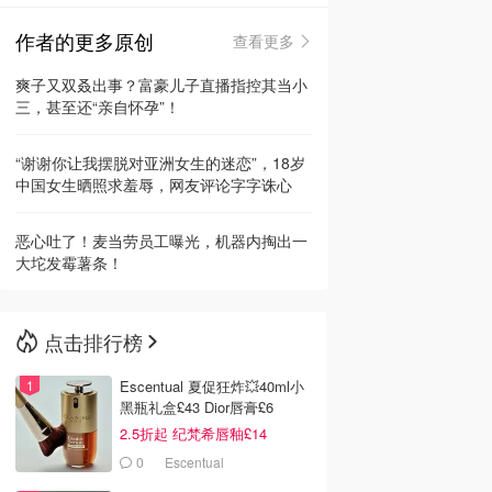
作者的更多原创
查看更多
🇳🇿
新西兰
爽子又双叒出事？富豪儿子直播指控其当小
三，甚至还“亲自怀孕”！
“谢谢你让我摆脱对亚洲女生的迷恋”，18岁
中国女生晒照求羞辱，网友评论字字诛心
恶心吐了！麦当劳员工曝光，机器内掏出一
大坨发霉薯条！
点击排行榜
Escentual 夏促狂炸💥40ml小
黑瓶礼盒£43 Dior唇膏£6
2.5折起 纪梵希唇釉£14
0
Escentual