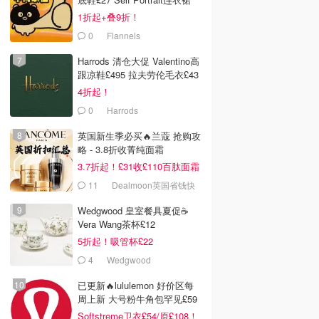
£63
1折起+叠9折！
0
Flannels
Harrods 清仓大促 Valentino高
跟凉鞋£495 拉夫劳伦毛衣£43
4折起！
0
Harrods
英国新生季必买🔥兰蔻 抢购攻
略 - 3.8折收菁纯面霜
3.7折起！£31收£110百肽面霜
套装
11
Dealmoon英国省钱快
报
Wedgwood 皇室餐具夏促☕️
Vera Wang茶杯£12
5折起！吸管杯£22
4
Wedgwood
已更新🔥lululemon 好价区每
周上新 大号粉牛角包罕见£59
Softstreme卫衣£54/原£108！