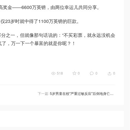
高奖金——6600万英镑，由两位幸运儿共同分享。
年仅23岁时就中得了1100万英镑的巨款。
分之一，但就像那句话说的：“不买彩票，就永远没机会
气了，万一下一个暴富的就是你呢？！
518
0
0
0
下一篇:
5岁男童在校"严重过敏反应"后倒地身亡，死因调查法庭听证揭露悲剧详情