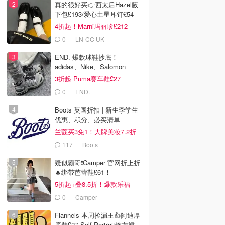
真的很好买👉西太后Hazel腋
下包£193/爱心土星耳钉£54
4折起！Marni玛丽珍£212
0
LN-CC UK
END. 爆款球鞋抄底！
adidas、Nike、Salomon
3折起 Puma赛车鞋£27
0
END.
Boots 英国折扣 | 新生季学生
优惠、积分、必买清单
兰蔻买3免1！大牌美妆7.2折
117
Boots
疑似霸哥❗️Camper 官网折上折
🔥绑带芭蕾鞋£61！
5折起+叠8.5折！爆款乐福
£68！
0
Camper
Flannels 本周捡漏王👍阿迪厚
底鞋£27 Self Portrait连衣裙