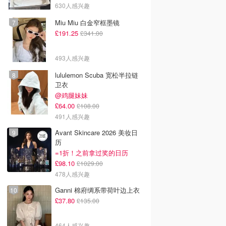
630人感兴趣
Miu Miu 白金窄框墨镜
£191.25
£341.00
493人感兴趣
lululemon Scuba 宽松半拉链
卫衣
@鸡腿妹妹
£64.00
£108.00
491人感兴趣
Avant Skincare 2026 美妆日
历
=1折！之前拿过奖的日历
£98.10
£1029.00
478人感兴趣
Ganni 棉府绸系带荷叶边上衣
£37.80
£135.00
464人感兴趣