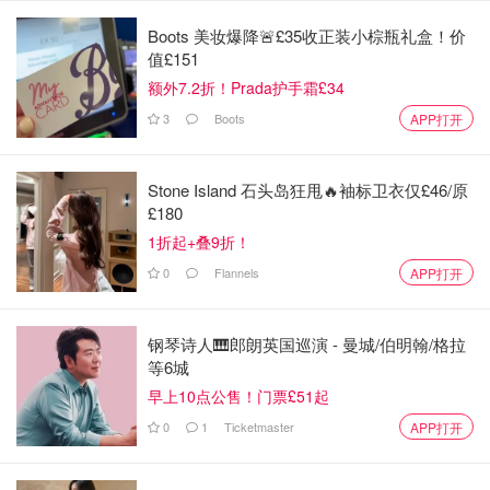
Boots 美妆爆降🚨£35收正装小棕瓶礼盒！价
值£151
额外7.2折！Prada护手霜£34
3
Boots
APP打开
Stone Island 石头岛狂甩🔥袖标卫衣仅£46/原
£180
图片来自官网 ，版权属于原作者
1折起+叠9折！
百吃不腻的不倒翁原味金拉面，干料包里有香菇片、胡萝卜
0
Flannels
APP打开
丁、葱花和海带，秋冬有时就想来碗热汤暖胃，很推荐大家
试试这款原味金拉面，加点蔬菜火腿更健康哦！（
英亚购买
钢琴诗人🎹郎朗英国巡演 - 曼城/伯明翰/格拉
链接
）
等6城
早上10点公售！门票£51起
NO.3 农心炸酱面
0
1
Ticketmaster
APP打开
产品英文名：Chapagetti Chajang Noodle（4 Packs）