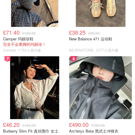
£71.40
£38.25
图片来自于@인사이트 ，版权属于原作者
£120.00
£90.00
Camper 玛丽珍鞋
New Balance 471 运动鞋
完全不会累脚的玛丽珍！
上韩国餐馆必点的就是烤肉和辣牛肉汤！这款方便面一次满
Camper
1733人感兴趣
SEVENSTORE
1277人感兴趣
足大家两个愿望，韩国牛肉汤味再加上Q弹面条，比第六名
7
8
的安城汤面辣一些，整体汤头也比较偏重口，荣登韩国欧巴
欧逆们心中排行第四名！
（
英亚购买链接
）
NO.5 农心浣熊面
产品英文名：Nongshim Stir-Fry Noodle Neoguri
£46.20
£490.00
£165.00
£700.00
Burberry Slim Fit 真丝围巾 女士
Arc'teryx Beta 黑武士冲锋衣