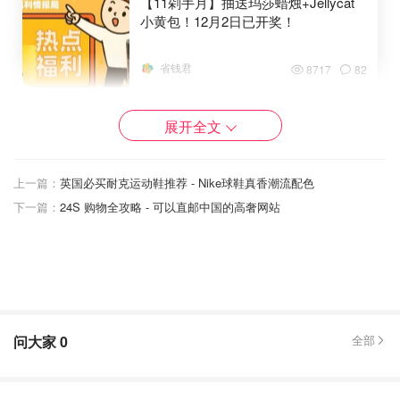
【11剁手月】抽送玛莎蜡烛+Jellycat
小黄包！12月2日已开奖！
省钱君
8717
82
英国亚马逊泡面排行榜：黑五考试季必囤！
展开全文
NO.1 农心辛辣面
上一篇：
英国必买耐克运动鞋推荐 - Nike球鞋真香潮流配色
产品英文名：Shin Ramyun
下一篇：
24S 购物全攻略 - 可以直邮中国的高奢网站
问大家
0
全部