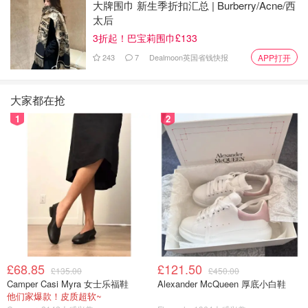
大牌围巾 新生季折扣汇总 | Burberry/Acne/西
太后
3折起！巴宝莉围巾£133
243
7
Dealmoon英国省钱快报
APP打开
大家都在抢
1
2
图片来自于@중소기업신문 모바일 사이트 ，版权属于原作者
农心炸酱面一直都是韩国人家家户户必备的“国民泡面”，英
国亚马逊也可以买到！煮出来的味道就是正宗韩式炸酱面，
大家可以加点五花肉、泡菜和洋葱，吃起来更带感！（
英亚
£68.85
£121.50
£135.00
£450.00
购买链接
）
Camper Casi Myra 女士乐福鞋
Alexander McQueen 厚底小白鞋
他们家爆款！皮质超软~