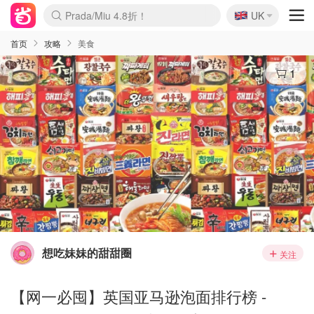
🇬🇧
Prada/Miu 4.8折！
UK
麦卢卡蜂蜜夏促！个位数！
啥？必胜客披萨5折！
首页
攻略
美食
1
想吃妹妹的甜甜圈
关注
【网一必囤】英国亚马逊泡面排行榜 -