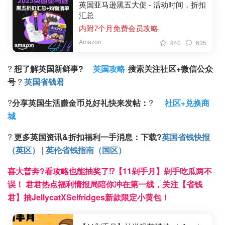
英国亚马逊黑五大促 - 活动时间，折扣
汇总
内附7个月免费会员攻略
Amazon
840
635
?
想了解英国新鲜事?
英国攻略
搜索
关注
社区+
微信公众
号
?
英国省钱君
?
分享英国生活赚金币兑好礼快来发帖：
?
社区+兑换商
城
?
更多英国资讯&折扣福利一手消息：
下载
?
英国省钱快报
（英区）
|
英伦省钱指南（国区）
喜大普奔?看攻略也能抽奖了⁉️【11剁手月】剁手吃瓜两不
误！ 君君热点福利情报局陪你冲在第一线，关注【省钱
君】抽JellycatXSelfridges新款限定小黄包！