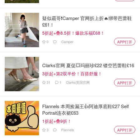
疑似霸哥❗️Camper 官网折上折🔥绑带芭蕾鞋
£61！
图片来自于@stay hungry - Tumblr ，版权属于原作者
5折起+叠8.5折！爆款乐福£68！
NO.2 不倒翁原味拉面
0
Camper
APP打开
产品英文名：OTTOGI Jin Ramen Mild Flavor
Clarks官网 夏促💥玛丽珍£22 镂空芭蕾鞋£16
3折起+第2双半价！百搭舒服！
31
1
Clarks英国官网
APP打开
Flannels 本周捡漏王👍阿迪厚底鞋£27 Self
Portrait连衣裙£63
1折起+叠9折！
3
Flannels
APP打开