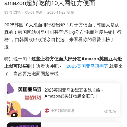
amazon超好吃的10大网红方便面
8373 浏览
05-09 更新
2025-11-28 发布
2025韩国10大泡面排行榜出炉！对于方便面，韩国人是认
真的！韩国网站이투데이甚至还会g公布“泡面年度热销排行
榜”，由韩国欧巴欧逆亲自挑选，来看看你的最爱上榜了
没！
特别说一句！
这些上榜方便面大部分在Amazon英国亚马逊
上就可以买到！
边看边冲吧~
2025英国亚马逊黑五
就要来
了！当然要把泡面囤起来啦！
2025英国亚马逊黑五备战攻略 -
Amazon必买好物超全汇总！
小不列颠晒晒君
3.7w