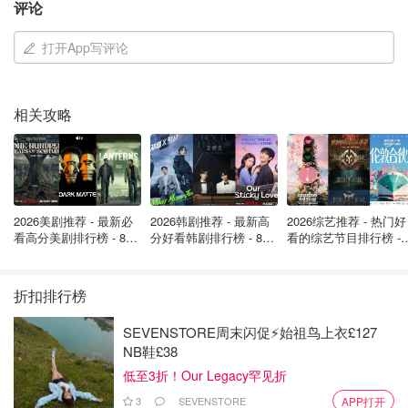
评论
打开App写评论
图片来自于@Bella儂儂 ，版权属于原作者
相关攻略
第一名毫无悬念，当属大家都爱的辛拉面！作为韩国人的国
民泡面之一，汤底浓香辛辣，带有浓浓的泡菜酸辣感，18年
来稳居宝座！网上出现各种新奇吃法，包括：牛奶辛拉面、
芝士味辛拉面等等，让人越吃越喜欢！（
英亚购买链
2026美剧推荐 - 最新必
2026韩剧推荐 - 最新高
2026综艺推荐 - 热门好
接
）
看高分美剧排行榜 - 8月
分好看韩剧排行榜 - 8月
看的综艺节目排行榜 - 
最新: 《​​足球教练 》第
最新：丁海寅《我的荒
月最新:《​​伦敦合伙人
四季回归！
糖恋爱 》上线❣️
回归啦
折扣排行榜
SEVENSTORE周末闪促⚡️始祖鸟上衣£127
NB鞋£38
低至3折！Our Legacy罕见折
3
SEVENSTORE
APP打开