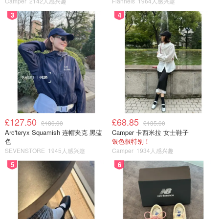
Camper
2142人感兴趣
Flannels
1964人感兴趣
3
4
视频来自농심 nongshim，版权属于原作者
NO.4 农心辣牛肉汤面
£127.50
£68.85
£180.00
£135.00
产品英文名：Yukejang Bowl Noodle Soup
Arc'teryx Squamish 连帽夹克 黑蓝
Camper 卡西米拉 女士鞋子
色
银色很特别！
SEVENSTORE
1945人感兴趣
Camper
1934人感兴趣
5
6