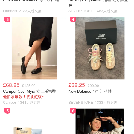
色
Flannels
2123人感兴趣
SEVENSTORE
1463人感兴趣
小不列颠晒晒君
3140
11
3
4
Dealmoon问答 | 英国有哪些必买的酒
类？葡萄酒/洋酒/啤酒/酒精饮料…圣诞
过节不发愁
小不列颠晒晒君
2380
2
Dealmoon问答 | 美食小当家 | 英国超
市的万能神奇食材，你知道哪些？
£68.85
£38.25
£135.00
£90.00
Camper Casi Myra 女士乐福鞋
New Balance 471 运动鞋
他们家爆款！皮质超软~
小不列颠晒晒君
3099
5
Camper
1344人感兴趣
SEVENSTORE
1333人感兴趣
5
6
Dealmoon问答 | 挖宝系列 | 英国超市
之ALDI和LIDL：聊聊你的平价好物淘
货经