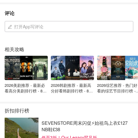
题等你来问…
英国省钱君
4635
评论
在英国去哪儿玩？
打开App写评论
Dealmoon问答 | 享受迟来的春游吧！
聊聊英国周末好去处~
相关攻略
小不列颠晒晒君
2280
10
Dealmoon问答 | 这个复活节假期你准
2026美剧推荐 - 最新必
2026韩剧推荐 - 最新高
2026综艺推荐 - 热门好
看高分美剧排行榜 - 8月
分好看韩剧排行榜 - 8月
看的综艺节目排行榜 - 
备去哪儿玩？
最新: 《​​足球教练 》第
最新：丁海寅《我的荒
月最新:《​​伦敦合伙人
四季回归！
糖恋爱 》上线❣️
回归啦
小不列颠晒晒君
4062
11
折扣排行榜
SEVENSTORE周末闪促⚡️始祖鸟上衣£127
2021英国解封打卡地最新汇总 | 更新
NB鞋£38
啦！解封六大必打卡地点闪耀全场！
低至3折！Our Legacy罕见折