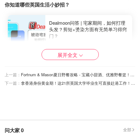
你知道哪些英国生活小妙招？
Dealmoon问答 | 宅家期间，如何打理
头发？剪短+烫染方面有无简单习得窍
门？
小不列颠晒晒君
3044
4
展开全文
在英国怎么看病？
上一篇：
Fortnum & Mason夏日野餐攻略 - 宝藏小甜酒、优雅野餐篮！王室同款野餐好物推荐！
Dealmoon问答 | 最近需要预约医生看
下一篇：
拿香港身份黄金期！这21所英国大学毕业生可直接赴港工作！香港优才计划+高才通详解！
病问诊/开处方药怎么办？有人用过视
频问诊吗？
小不列颠晒晒君
1870
2
Dealmoon问答 | 新冠疫苗和HPV疫苗
问大家
0
全部
到底冲不冲突？要间隔多久？专家坐
镇！关于在英国打HPV疫苗的100个问