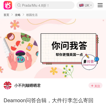
🇬🇧
Prada/Miu 4.8折！
UK
麦卢卡蜂蜜夏促！个位数！
啥？必胜客披萨5折！
首页
攻略
校园生活
小不列颠晒晒君
关注
Deamoon问答合辑，大件行李怎么寄回