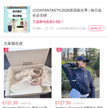
贝？
英国省钱君
4538
7
LOOKFANTASTIC2026英国新生季 | 每日低
价必买榜
兰蔻菁纯套装3.8折！
Dealmoon问答 | 2021英国双11大家都
999+
112
LOOKFANTASTIC.COM
薅到什么羊毛？来围观大家都在买买
APP打开
买什么 好货绝不错过！
小不列颠晒晒君
5664
40
大家都在抢
1
2
Dealmoon问答｜万万没想到｜在特别
的8月末大家都收到了啥礼物？有木有
直男迷惑行为大赏？
小不列颠晒晒君
1744
10
英国超市怎么挖宝？
£121.50
£127.50
Dealmoon问答 | 你最经常去的平价超
£450.00
£180.00
市是哪家？有哪些必买推荐？
Alexander McQueen 厚底小白鞋
Arc'teryx Squamish 连帽夹克 黑蓝