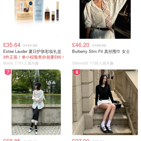
小不列颠晒晒君
6002
6
Dealmoon问答 | 挖宝系列 | 英国超市
之M&S：你心里值得推荐的玛莎好物
是啥？
£35.64
£46.20
£151.00
£165.00
Estee Lauder 夏日护肤彩妆礼盒
小不列颠晒晒君
Burberry Slim Fit 真丝围巾 女士
4842
12
3件正装！单小棕瓶售价就要£65！
Boots
1151人感兴趣
Glamood
1138人感兴趣
Dealmoon问答 | 英国超市挖宝列 | 零
7
8
食不能停：你心里排第一的零食是
啥？
小不列颠晒晒君
3755
23
在英国吃什么？
Dealmoon问答 | 封城前最后一次外
出，你吃了什么？能出门后的第一顿
£68.85
£27.00