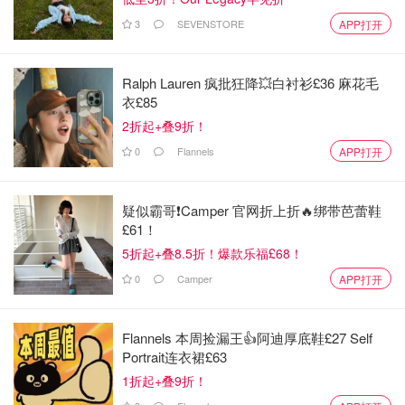
完全出人意料的粉丝私藏小众景点，
3
SEVENSTORE
APP打开
必须挨个打卡！
英国省钱君
8155
10
Ralph Lauren 疯批狂降💥白衬衫£36 麻花毛
Dealmoon问答 | 欧洲最值得去景点VS
衣£85
最照骗景点？
2折起+叠9折！
0
Flannels
APP打开
小不列颠晒晒君
1637
5
疑似霸哥❗️Camper 官网折上折🔥绑带芭蕾鞋
在英国买什么东西？
£61！
5折起+叠8.5折！爆款乐福£68！
DM问答 | 有哪些英国买便宜回国却很
0
Camper
APP打开
贵的东西？
小不列颠晒晒君
6602
12
Flannels 本周捡漏王👍阿迪厚底鞋£27 Self
Portrait连衣裙£63
1折起+叠9折！
Dealmoon问答 | 挖宝记 | 大家在Boots