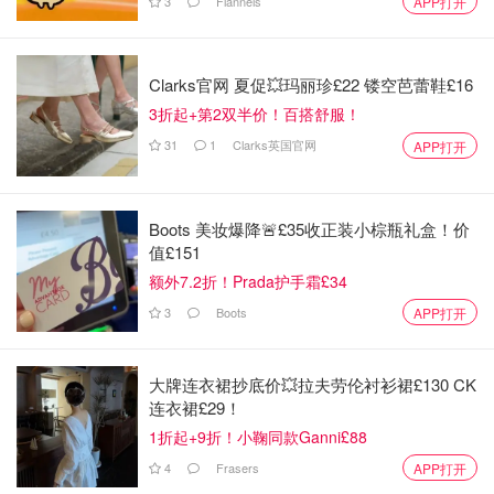
3
Flannels
APP打开
都淘过哪些宝贝？你心里排第一的好
物是啥？
小不列颠晒晒君
3209
10
Clarks官网 夏促💥玛丽珍£22 镂空芭蕾鞋£16
3折起+第2双半价！百搭舒服！
DM问答 | 一人推荐一个好用的防晒！
31
1
Clarks英国官网
APP打开
小不列颠晒晒君
3069
16
Boots 美妆爆降🚨£35收正装小棕瓶礼盒！价
值£151
额外7.2折！Prada护手霜£34
Dealmoon问答 | 大家在夏季大促薅到
3
Boots
APP打开
的最大羊毛是什么？
小不列颠晒晒君
2310
6
大牌连衣裙抄底价💥拉夫劳伦衬衫裙£130 CK
连衣裙£29！
1折起+9折！小鞠同款Ganni£88
Dealmoon问答 | 今年Amazon Prime
4
Frasers
APP打开
Day购物狂欢日你淘到了什么绝世宝