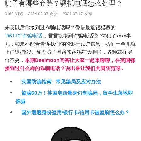
骗子有哪些套路？骚扰电话怎么处理？
9483 浏览
2024-08-07 更新
2024-07-17 发布
来英以后你接到过诈骗电话吗？像是最近很猖獗的
“96110”诈骗电话
，君君就接到诈骗电话说 “你犯了xxxx事
儿，如果不配合告诉我们你的银行账户信息，我们一会儿就
上门逮捕你”。如今骗子是越来越猖狂大胆啦，各种花样层
出不穷，
本期Dealmoon问答让大家一起来聊聊，在英国都
接到过什么样的诈骗电话？说出来让我们共同防范呀~
英国防骗指南 - 常见骗局及应对办法
被骗60万！英国电信量身订制骗局，留学生落地即
被骗
国外遭遇身份盗用/银行卡/信用卡被盗刷怎么办？