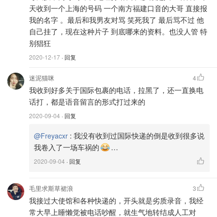
天收到一个上海的号码 一个南方福建口音的大哥 直接报
我的名字 。最后和我男友对骂 笑死我了 最后骂不过 他
自己挂了，现在这种片子 到底哪来的资料。也没人管 特
别猖狂
2020-12-17
· 回复
迷泥猫咪
4
我收到好多关于国际包裹的电话，拉黑了，还一直换电
话打，都是语音留言的形式打过来的
2020-09-04
· 回复
:
我没有收到过国际快递的倒是收到很多说
@Freyacxr
我卷入了一场车祸的
…
2020-09-04
· 回复
毛里求斯草裙浪
3
我接过大使馆和各种快递的，开头就是劣质录音，我经
常大早上睡懒觉被电话吵醒，就生气地转结成人工对