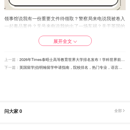
领事馆说我有一份重要文件待领取？警察局来电说我被卷入
一起毒品案件？无号来电说我的出了一场车祸？关于英国的
诈骗电话，你是否想说：
展开全文
你接到过诈骗电话吗？电话里对方是怎样的声音、如何
开头？对方要求你做什么？
上一篇：
2026年Times泰晤士高等教育世界大学排名发布！学科世界前十榜单汇总！
你是否遇到过可疑的voice mail，留下号码要求你立刻
下一篇：
英国留学|伯明翰留学申请指南，院校排名，热门专业，语言要求大盘点，带你玩转最难申请季~
回电？
这些诈骗电话，来电号码、对方声音有什么特点？套路
总结？
使领馆、移民局、国际快递…这些电话诈骗的重灾区，
你遇到过哪些？
问大家
0
全部
高利润投资、保险、免费领取礼品，这类电话应该如何
判断是否为诈骗？