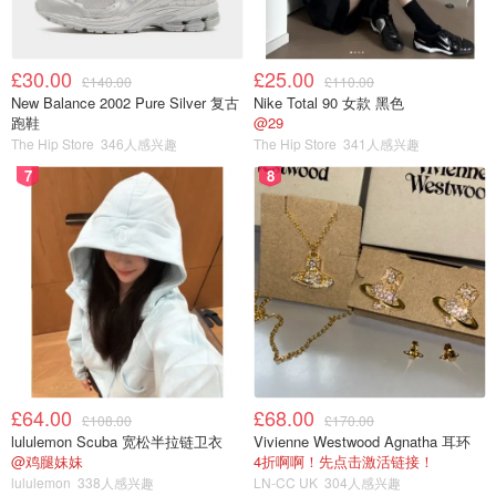
£30.00
£25.00
£140.00
£110.00
New Balance 2002 Pure Silver 复古
Nike Total 90 女款 黑色
跑鞋
@29
The Hip Store
346人感兴趣
The Hip Store
341人感兴趣
7
8
£64.00
£68.00
£108.00
£170.00
lululemon Scuba 宽松半拉链卫衣
Vivienne Westwood Agnatha 耳环
@鸡腿妹妹
4折啊啊！先点击激活链接！
lululemon
338人感兴趣
LN-CC UK
304人感兴趣