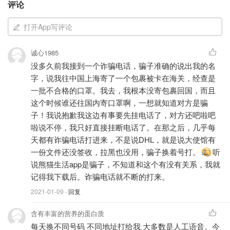
评论
恼人的骚扰电话，应该如何拦截？(接起来是机器人声
音或提前录制好的那种)
打开App写评论
接到诈骗电话，应该如何处理？
诚心1985
所有那些你接过的奇奇怪怪的电话，不管是不是诈骗，
没多久前我接到一个诈骗电话，骗子准确的说出我的名
分享出来给大家提个醒吧~
字，说我往中国上海寄了一个包裹被卡在海关，经查是
一批不合格的口罩。我去，我根本没寄包裹回国，而且
先来围观咱们微博粉丝的回复
这个时候谁还往国内寄口罩啊，一想就知道对方是骗
子！我说抱歉我这边有事要先挂电话了，对方还吧啦吧
啦说不停，我只好直接挂断电话了。在那之后，几乎每
天都有诈骗电话打进来，不是说DHL，就是说大使馆有
一份文件还没签收，拉黑也没用，骗子换着号打。
听
说熊猫生活app是骗子，不知道和这个有没有关系，我就
记得我下载后。诈骗电话就不断的打来。
2021-01-09
· 回复
含有丰富的营养的蛋白质
每天换不同号码 不同地址打给我 大多数是人工语音。今