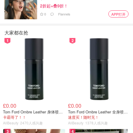
2折起+叠9折！
我 大多数是人工语音。今天收到一个上海的号码 一个南方
福建口音的大哥 直接报我的名字 。最后和我男友对骂 笑死
0
Flannels
APP打开
我了 最后骂不过 他自己挂了，现在这种片子 到底哪来的资
料。也没人管 特别猖狂
大家都在抢
1
2
点击下载英国省钱快报 DealMoon UK
英国生活
7月发帖冠军
£0.00
£0.00
Tom Ford Ombre Leather 身体喷雾 150ml
Tom Ford Ombre Leather 全身喷雾 150ml
卡霸哥了！！
速度买！随时无！
AllBeauty
2470人感兴趣
AllBeauty
1378人感兴趣
3
4