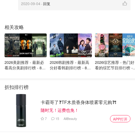
2020-09-04
· 回复
相关攻略
2026美剧推荐 - 最新必
2026韩剧推荐 - 最新高
2026综艺推荐 - 热门好
万事具备只欠东风，小伙们躁起来，欢迎
大力神回复+围
看高分美剧排行榜 - 8月
分好看韩剧排行榜 - 8月
看的综艺节目排行榜 - 
最新: 《​​足球教练 》第
最新：丁海寅《我的荒
月最新:《​​伦敦合伙人
观
！
四季回归！
糖恋爱 》上线❣️
回归啦
记得点击
收藏本帖
，精彩
回复
实时看。
转发邀请
更多的同好
折扣排行榜
一起讨论吧！
卡霸哥了❓TF木质香身体喷雾零元购❓❗
也欢迎
为问答栏目提供问题
！
随时无！运费也免！
7
15
AllBeauty
APP打开
--------------- 下 面 是 墙，等 你 来 上 ---------------