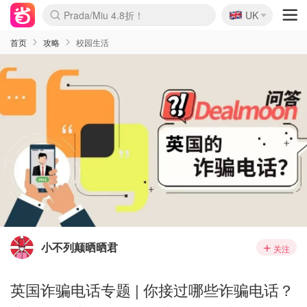
🇬🇧
Prada/Miu 4.8折！
UK
麦卢卡蜂蜜夏促！个位数！
啥？必胜客披萨5折！
首页
攻略
校园生活
小不列颠晒晒君
关注
英国诈骗电话专题 | 你接过哪些诈骗电话？