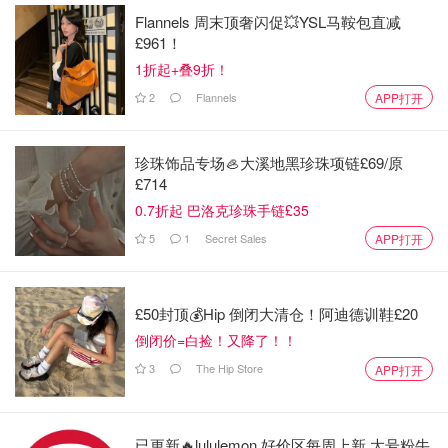
Flannels 周末顶奢闪促💥YSL马鞍包直减
@HTFBWY:
被诈骗电话叫醒，有人用中文（不是机器声）
£961！
说是大使馆来电，询问我7月7号在北京第一医院感染科室挂
1折起+叠9折！
号后的恢复情况，我说我近一年时间一直在英国，并且也没
2
Flannels
APP打开
有北京医保卡，“大使馆”说我身份信息泄露让我尽快报案北
京公安局。我电话一直打不过去，大使馆提出帮我接通，
珍珠饰品专场🦪大溪地黑珍珠项链£69/原
“警官”在帮我查询身份证信息泄露情况时跟我说我是一个跨
£714
国洗钱犯罪人员，目前在海外也被通缉，我需要好好配合
0.7折起 巴洛克珍珠手链£35
“警方”破案并且对于案件进行高度保密，要不然就会被遣返
5
1
Secret Sales
回国判罪，虽然我知道自己完全没有做过违法犯罪的事情但
APP打开
是他们确实有我身份证信息我就没有怀疑，然后就有了骗子
对我长达10多天的洗脑过程…
£50封顶💰Hip 倒闭大清仓！阿迪德训鞋£20
@迷泥猫咪:
我收到好多关于国际包裹的电话，拉黑了，还
倒闭价=白捡！又降了！！
一直换电话打，都是语音留言的形式打过来的。
3
The Hip Store
APP打开
@毛里求斯草裙浪:
我接过大使馆和各种快递的，开头就是
劣质录音，我经常大早上睡懒觉被电话吵醒，就生气地转结
已更新🔥lululemon 好价区每周上新 大号粉牛