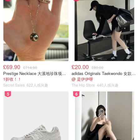
£69.90
£20.00
£714.90
£80.00
Prestige Necklace 大溪地珍珠项链 10-11mm
adidas Originals Taekwondo 女款黑色运动鞋
1折收！！
@ 是伊伊呀
Secret Sales
622人感兴趣
The Hip Store
440人感兴趣
5
6