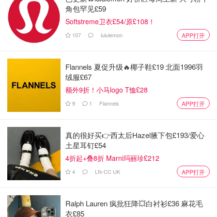
成人工对骂，最好笑的是有一次对方说自己是ups快递的，
角包罕见£59
还警告我说你知道这样做后果的严重性吗？（真的有快递的
Softstreme卫衣£54/原£108！
话一般学生公寓不太可能没签收，住house的话没签收会留
107
lululemon
APP打开
一张纸条在玄关。
@Chinnpr:
一般没有备注的号码我都不会接
Flannels 夏促升级🔥椰子鞋£19 北面1996羽
绒服£67
@诚心1985
:没多久前我接到一个诈骗电话，骗子准确的说
额外9折！小马logo T恤£28
出我的名字，说我往中国上海寄了一个包裹被卡在海关，经
9
1
Flannels
APP打开
查是一批不合格的口罩。我去，我根本没寄包裹回国，而且
这个时候谁还往国内寄口罩啊，一想就知道对方是骗子！我
说抱歉我这边有事要先挂电话了，对方还吧啦吧啦说不停，
真的很好买👉西太后Hazel腋下包£193/爱心
我只好直接挂断电话了。在那之后，几乎每天都有诈骗电话
土星耳钉£54
打进来，不是说DHL，就是说大使馆有一份文件还没签收，
4折起+叠8折 Marni玛丽珍£212
拉黑也没用，骗子换着号打。 听说熊猫生活app是骗子，不
4
LN-CC UK
APP打开
知道和这个有没有关系，我就记得我下载后。诈骗电话就不
断的打来。
Ralph Lauren 疯批狂降💥白衬衫£36 麻花毛
衣£85
@含有丰富的营养的蛋白质
:每天换不同号码 不同地址打给