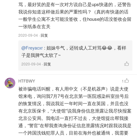
骂，最好笑的是有一次对方说自己是ups快递的，还警告
我说你知道这样做后果的严重性吗？（真的有快递的话
一般学生公寓不太可能没签收，住house的话没签收会留
一张纸条在玄关
2020-09-04
· 回复
:
姐妹牛气，还转成人工对骂😂😂，看样
@Freyacxr
子是我脾气太软了~
2020-09-04
· 回复
看了这么多微博小伙伴的回复，你在英国接到诈骗电话的经
HTFBWY
1
历，是不是也想立刻想吐槽出来？赶快在文章下方的留言板
被诈骗电话叫醒，有人用中文（不是机器声）说是大使
馆来电，询问我7月7号在北京第一医院感染科室挂号后
里评论出来吧！聊天就有金币拿，精选上墙更有追加奖励！
的恢复情况，我说我近一年时间一直在英国，并且也没
💡评论可以发图啦！小伙伴们图片、表情包甩起来~记得给你觉
有北京医保卡，“大使馆”说我身份信息泄露让我尽快报案
得优秀的评论点赞！
北京公安局。我电话一直打不过去，大使馆提出帮我接
通，“警官”在帮我查询身份证信息泄露情况时跟我说我是
本次问答标签：
#英国诈骗电话
一个跨国洗钱犯罪人员，目前在海外也被通缉，我需要